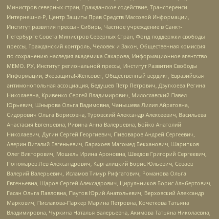
Министров северных стран, Гражданское содействие, Трансперенси
Интернешнл-Р, Центр Защиты Прав Средств Массовой Информации,
Институт развития прессы - Сибирь, Частное учреждение в Санкт-
Петербурге Совета Министров Северных Стран, Фонд поддержки свободы
прессы, Гражданский контроль, Человек и Закон, Общественная комиссия
по сохранению наследия академика Сахарова, Информационное агентство
МЕМО. РУ, Институт региональной прессы, Институт Развития Свободы
Информации, Экозащита!-Женсовет, Общественный вердикт, Евразийская
антимонопольная ассоциация, Бедушев Петр Петрович, Дзугкоева Регина
Николаевна, Кривенко Сергей Владимирович, Милославский Павел
Юрьевич, Шнырова Ольга Вадимовна, Чанышева Лилия Айратовна,
Сидорович Ольга Борисовна, Туровский Александр Алексеевич, Васильева
Анастасия Евгеньевна, Ривина Анна Валерьевна, Бойко Анатолий
Николаевич, Дугин Сергей Георгиевич, Пивоваров Андрей Сергеевич,
Аверин Виталий Евгеньевич, Барахоев Магомед Бекханович, Шарипков
Олег Викторович, Мошель Ирина Ароновна, Шведов Григорий Сергеевич,
Пономарев Лев Александрович, Каргалицкий Борис Юльевич, Созаев
Валерий Валерьевич, Исламов Тимур Рифгатович, Романова Ольга
Евгеньевна, Щаров Сергей Алексадрович, Цирульников Борис Альбертович,
Гасан Ольга Павловна, Паутов Юрий Анатольевич, Верховский Александр
Маркович, Пислакова-Паркер Марина Петровна, Кочеткова Татьяна
Владимировна, Чуркина Наталья Валерьевна, Акимова Татьяна Николаевна,