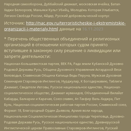
Народная самооборона, Дуббайский джамаат, московская ячейка, Батал-
Хаджи Белхороев, Маньяки Культ Убийц, Молодёжь Которая Улыбается,
Легион Свобода России, Айдар, Русский добровольческий корпус
Источник:
http://nac.gov.ru/terroristicheskie-i-ekstremistskie-
organizacii-i-materialy.html
данные на
16.11.2023
* Перечень общественных объединений и религиозных
организаций в отношении которых судом принято
вступившее в законную силу решение о ликвидации или
запрете деятельности:
Национал-большевистская партия, ВЕК РА, Рада земли Кубанской Духовно
Родовой Державы Русь, Община Духовного Управления Асгардской Веси
Беловодья, Славянская Община Капища Веды Перуна, Мужская Духовная
Семинария Староверов-Инглингов, Нурджулар, К Богодержавию, Таблиги
Джамаат, Свидетели Иеговы, Русское национальное единство, Национал-
социалистическое общество, Джамаат мувахидов, Объединенный Вилайат
Кабарды, Балкарии и Карачая, Союз славян, Ат-Такфир Валь-Хиджра, Пит
Буль, Национал-социалистическая рабочая партия России, Славянский союз,
Формат-18, Благородный Орден Дьявола, Армия воли народа,
Национальная Социалистическая Инициатива города Череповца, Духовно-
Родовая Держава Русь, Русское национальное единство, Древнерусской
Инглистической церкви Православных Староверов-Инглингов, Русский