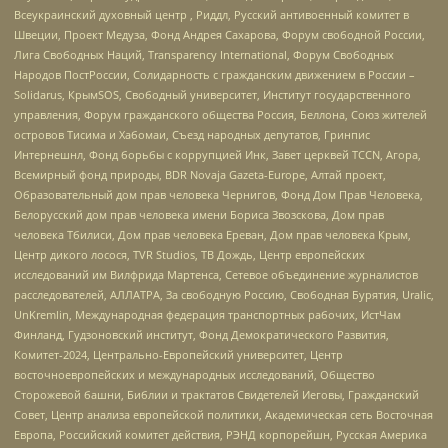
Всеукраинский духовный центр , Риддл, Русский антивоенный комитет в
Швеции, Проект Медуза, Фонд Андрея Сахарова, Форум свободной России,
Лига Свободных Наций, Transparеncy International, Форум Свободных
Народов ПостРоссии, Солидарность с гражданским движением в России –
Solidarus, КрымSOS, Свободный университет, Институт государственного
управления, Форум гражданского общества Россия, Беллона, Союз жителей
островов Тисима и Хабомаи, Съезд народных депутатов, Гринпис
Интернешнл, Фонд борьбы с коррупцией Инк, Завет церквей TCCN, Агора,
Всемирный фонд природы, BDR Novaja Gazeta-Europe, Алтай проект,
Образовательный дом прав человека Чернигов, Фонд Дом Прав Человека,
Белорусский дом прав человека имени Бориса Звозскова, Дом прав
человека Тбилиси, Дом прав человека Ереван, Дом прав человека Крым,
Центр дикого лосося, TVR Studios, ТВ Дождь, Центр европейских
исследований им Вилфрида Мартенса, Сетевое объединение журналистов
расследователей, АЛЛАТРА, За свободную Россию, Свободная Бурятия, Uralic,
UnKremlin, Международная федерация транспортных рабочих, ИстЧам
Финланд, Гудзоновский институт, Фонд Демократического Развития,
Комитет-2024, Центрально-Европейский университет, Центр
восточноевропейских и международных исследований, Общество
Сторожевой башни, Библии и трактатов Свидетелей Иеговы, Гражданский
Совет, Центр анализа европейской политики, Академическая сеть Восточная
Европа, Российский комитет действия, РЭНД корпорейшн, Русская Америка