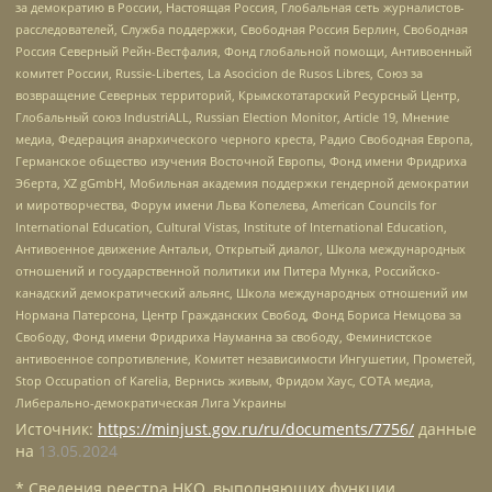
за демократию в России, Настоящая Россия, Глобальная сеть журналистов-
расследователей, Служба поддержки, Свободная Россия Берлин, Свободная
Россия Северный Рейн-Вестфалия, Фонд глобальной помощи, Антивоенный
комитет России, Russie-Libertes, La Asocicion de Rusos Libres, Союз за
возвращение Северных территорий, Крымскотатарский Ресурсный Центр,
Глобальный союз IndustriALL, Russian Election Monitor, Article 19, Мнение
медиа, Федерация анархического черного креста, Радио Свободная Европа,
Германское общество изучения Восточной Европы, Фонд имени Фридриха
Эберта, XZ gGmbH, Мобильная академия поддержки гендерной демократии
и миротворчества, Форум имени Льва Копелева, American Councils for
International Education, Cultural Vistas, Institute of International Education,
Антивоенное движение Антальи, Открытый диалог, Школа международных
отношений и государственной политики им Питера Мунка, Российско-
канадский демократический альянс, Школа международных отношений им
Нормана Патерсона, Центр Гражданских Свобод, Фонд Бориса Немцова за
Свободу, Фонд имени Фридриха Науманна за свободу, Феминистское
антивоенное сопротивление, Комитет независимости Ингушетии, Прометей,
Stop Occupation of Karelia, Вернись живым, Фридом Хаус, СОТА медиа,
Либерально-демократическая Лига Украины
Источник:
https://minjust.gov.ru/ru/documents/7756/
данные
на
13.05.2024
* Сведения реестра НКО, выполняющих функции