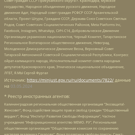
Совет граждан СССР Прикубанского округа г. Краснодара, Мужское
государство, Народное объединение русского движения, Народное
движение Адат, Народный совет граждан РСФСР СССР Архангельской
области, Проект Штурм, Граждане СССР, Держава Союз Советских Светлых
Родов, Совет Советских Социалистических Районов, Meta Platforms Inc,
Facebook, Instagram, WhatsApp, СИЧ-С14, Добровольческое Движение
Организации украинских националистов, Черный Комитет, Татарстанское
Региональное Всетатарское общественное движение, Невоград,
Молодежное Демократическое Движение Весна, Верховный Совет
Татарской Автономной Советской Социалистической Республики, Конгресс
ойрат-калмыцкого народа, Исполнительный комитет совета народных
депутатов Красноярского края, Этническое национальное объединение,
ЛГБТ, Я.МЫ Сергей Фургал
Источник:
https://minjust.gov.ru/ru/documents/7822/
данные
на
03.05.2024
* Реестр иностранных агентов:
Калининградская региональная общественная организация "Экозащита!-Женсовет", Фонд содействия защите прав и свобод граждан "Общественный вердикт", Фонд "Институт Развития Свободы Информации", Частное учреждение "Информационное агентство МЕМО. РУ", Региональная общественная организация "Общественная комиссия по сохранению наследия академика Сахарова", Фонд поддержки свободы прессы, Санкт-Петербургская общественная правозащитная организация "Гражданский контроль", Межрегиональная общественная организация "Информационно-просветительский центр "Мемориал", Региональный Фонд "Центр Защиты Прав Средств Массовой Информации", с 05.12.2023 Фонд "Центр Защиты Прав Средств массовой информации", Региональная общественная благотворительная организация помощи беженцам и мигрантам "Гражданское содействие", Негосударственное образовательное учреждение дополнительного профессионального образования (повышение квалификации) специалистов "АКАДЕМИЯ ПО ПРАВАМ ЧЕЛОВЕКА", Свердловская региональная общественная организация "Сутяжник", Автономная некоммерческая организация "Центр независимых социологических исследований", Союз общественных объединений "Российский исследовательский центр по правам человека", Региональное общественное учреждение научно-информационный центр "МЕМОРИАЛ", Некоммерческая организация "Фонд защиты гласности", Автономная некоммерческая организация "Институт прав человека", Городская общественная организация "Екатеринбургское общество "МЕМОРИАЛ", Городская общественная организация "Рязанское историко-просветительское и правозащитное общество "Мемориал" (Рязанский Мемориал), Челябинский региональный орган общественной самодеятельности – женское общественное объединение "Женщины Евразии", Челябинский региональный орган общественной самодеятельности "Уральская правозащитная группа", Фонд содействия защите здоровья и социальной справедливости имени Андрея Рылькова, Автономная Некоммерческая Организация "Аналитический Центр Юрия Левады", Автономная некоммерческая организация социальной поддержки населения "Проект Апрель", Региональная общественная организация помощи женщинам и детям, находящимся в кризисной ситуации "Информационно-методический центр "Анна", Фонд содействия развитию массовых коммуникаций и правовому просвещению "Так-так-Так", Фонд содействия устойчивому развитию "Серебряная тайга", Свердловский региональный общественный фонд социальных проектов "Новое время", "Idel.Реалии", Кавказ.Реалии, Крым.Реалии, Телеканал Настоящее Время, Татаро-башкирская служба Радио Свобода (Azatliq Radiosi), Радио Свободная Европа/Радио Свобода (PCE/PC), "Сибирь.Реалии", "Фактограф", Благотворительный фонд помощи осужденным и их семьям, Автономная некоммерческая организация "Институт глобализации и социальных движений", Фонд "В защиту прав заключенных", Частное учреждение "Центр поддержки и содействия развитию средств массовой информации", Пензенский региональный общественный благотворительный фонд "Гражданский союз", "Север.Реалии", Некоммерческая организация Фонд "Правовая инициатива", Общество с ограниченной ответственностью "Радио Свободная Европа/Радио Свобода", Чешское информационное агентство "MEDIUM-ORIENT", Красноярская региональная общественная организация "Мы против СПИДа", Камалягин Денис Николаевич, Маркелов Сергей Евгеньевич, Пономарев Лев Александрович, Савицкая Людмила Алексеевна, Автономная некоммерческая организация "Центр по работе с проблемой насилия "НАСИЛИЮ.НЕТ", Межрегиональный профессиональный союз работников здравоохранения "Альянс врачей", Юридическое лицо, зарегистрированное в Латвийской Республике, SIA "Medusa Project" (регистрационный номер 40103797863, дата регистрации 10.06.2014), Некоммерческая организация "Фонд по борьбе с коррупцией", Автономная некоммерческая организация "Институт права и публичной политики", Баданин Роман Сергеевич, Гликин Максим Александрович, Железнова Мария Михайловна, Лукьянова Юлия Сергеевна, Маетная Елизавета Витальевна, Маняхин Петр Борисович, Чуракова Ольга Владимировна, Ярош Юлия Петровна, Юридическое лицо "The Insider SIA", зарегистрированное в Риге, Латвийская Республика (дата регистрации 26.06.2015), являющееся администратором доменного имени интернет-издания "The Insider SIA", https://theins.ru, Постернак Алексей Евгеньевич, Рубин Михаил Аркадьевич, Анин Роман Александрович, Юридическое лицо Istories fonds, зарегистрированное в Латвийской Республике (регистрационный номер 50008295751, дата регистрации 24.02.2020), Великовский Дмитрий Александрович, Долинина Ирина Николаевна, Мароховская Алеся Алексеевна, Шлейнов Роман Юрьевич, Шмагун Олеся Валентиновна, Общество с ограниченной ответственностью "Альтаир 2021", Общество с ограниченной ответственностью "Вега 2021", Общество с ограниченной ответственностью "Главный редактор 2021", Общество с ограниченной ответственностью "Ромашки монолит", Важенков Артем Валерьевич, Ивановская областная общественная организация "Центр гендерных исследований", Гурман Юрий Альбертович, Медиапроект "ОВД-Инфо", Егоров Владимир Владимирович, Жилинский Владимир Александрович, Общество с ограниченной ответственностью "ЗП", Иванова София Юрьевна, Карезина Инна Павловна, Кильтау Екатерина Викторовна, Петров Алексей Викторович, Пискунов Сергей Евгеньевич, Смирнов Сергей Сергеевич, Тихонов Михаил Сергеевич, Общество с ограниченной ответственностью "ЖУРНАЛИСТ-ИНОСТРАННЫЙ АГЕНТ", Арапова Галина Юрьевна, Вольтская Татьяна Анатольевна, Американская компания "Mason G.E.S. Anonymous Foundation" (США), являющаяся владельцем интернет-издания https://mnews.world/, Компания "Stichting Bellingcat", зарегистрированная в Нидерландах (дата регистрации 11.07.2018), Захаров Андрей Вячеславович, Клепиковская Екатерина Дмитриевна, Общество с ограниченной ответственностью "МЕМО", Перл Роман Александрович, Симонов Евгений Алексеевич, Соловьева Елена Анатольевна, Сотников Даниил Владимирович, Сурначева Елизавета Дмитриевна, Автономная некоммерческая организация по защите прав человека и информированию населения "Якутия – Наше Мнение", Общество с ограниченной ответственностью "Москоу диджитал медиа", с 26.01.2023 Общество с ограниченной ответственностью "Чайка Белые сады", Ветошкина Валерия Валерьевна, Заговора Максим Александрович, Межрегиональное общественное движение "Российская ЛГБТ - сеть", Оленичев Максим Владимирович, Павлов Иван Юрьевич, Скворцова Елена Сергеевна, Общество с ограниченной ответственностью "Как бы инагент", Кочетков Игорь Викторович, Общество с ограниченной ответственностью "Честные выборы", Еланчик Олег Александрович, Общество с ограниченной ответственностью "Нобелевский призыв", Гималова Регина Эмилевна, Григорьев Андрей Валерьевич, Григорьева Алина Александровна, Ассоциация по содействию защите прав призывников, альтернативнослужащих и военнослужащих "Правозащитная группа "Гражданин.Армия.Право", Хисамова Регина Фаритовна, Автономная некоммерческая организация по реализации социально-правовых программ "Лилит", Дальневосточное общественное движение "Маяк", Санкт-Петербургская ЛГБТ-инициативная группа "Выход", Инициативная группа ЛГБТ+ "Реверс", Алексеев Андрей Викторович, Бекбулатова Таисия Львовна, Беляев Иван Михайлович, Владыкина Елена Сергеевна, Гельман Марат Александрович, Никульшина Вероника Юрьевна, Толоконникова Надежда Андреевна, Шендерович Виктор Анатольевич, Общество с ограниченной ответственностью "Данное сообщение", Общество с ограниченной ответственностью Издательский дом "Новая глава", Айнбиндер Александра Александровна, Московский комьюнити-центр для ЛГБТ+инициатив, Благотворительный фонд развития филантропии, Deutsche Welle (Германия, Kurt-Schumacher-Strasse 3, 53113 Bonn), Борзунова Мария Михайловна, Воробьев Виктор Викторович, Голубева Анна Львовна, Константинова Алла Михайловна, Малкова Ирина Владимировна, Мурадов Мурад Абдулгалимович, Осетинская Елизавета Николаевна, Понасенков Евгений Николаевич, Ганапольский Матвей Юрьевич, Киселев Евгений Алексеевич, Борухович Ирина Григорьевна, Дремин Иван Тимофеевич, Дубровский Дмитрий Викторович, Красноярская региональная общественная организация поддержки и развития альтернативных образовательных технологий и межкультурных коммуникаций "ИНТЕРРА", Маяковская Екатерина Алексеевна, Фейгин Марк Захарович, Филимонов Андрей Викторович, Дзугкоева Регина Николаевна, Доброхотов Роман Александрович, Дудь Юрий Александрович, Елкин Сергей Владимирович, Кругликов Кирилл Игоревич, Сабунаева Мария Леонидовна, Семенов Алексей Владимирович, Шаинян Карен Багратович, Шульман Екатерина Михайловна, Асафьев Артур Валерьевич, Вахштайн Виктор Семенович, Венедиктов Алексей Алексеевич, Лушникова Екатерина Евгеньевна, Волков Леонид Михайлович, Невзоров Александр Глебович, Пархоменко Сергей Борисович, Сироткин Ярослав Николаевич, Кара-Мурза Владимир Владимирович, Баранова Наталья Владимировна, Гозман Леонид Яковлевич, Кагарлицкий Борис Юльевич, Климарев Михаил Валерьевич, Милов Владимир Станиславович, Автономная некоммерческая организация Краснодарский центр современного искусства "Типография", Моргенштерн Алишер Тагирович, Соболь Любовь Эдуардовна, Общество с ограниченной ответственностью "ЛИЗА НОРМ", Каспаров Гарри Кимович, Ходорковский Михаил Борисович, Общество с ограниченной ответственностью "Апрельские тезисы", Данилович Ирина Брониславовна, Кашин Олег Владимирович, Петров Николай Владимирович, Пивоваров Алексей Владимирович, Соколов Михаил Владимирович, Цветкова Юлия Владимировна, Чичваркин Евгений Александрович, Комитет против пыток/Команда против пыток, Общество с ограниченной ответственностью "Первый научный", Общество с ограниченной ответственностью "Вертолет и ко", Белоцерковская Вероника Борисовна, Кац Максим Евгеньевич, Лазарева Татьяна Юрьевна, Шаведдинов Руслан Табризович, Яшин Илья Валерьевич, Общество с ограниченной ответственностью "Иноагент ААВ", Алешковский Дмитрий Петрович, Альбац Евгения Марковна, Быков Дмитрий Львович, Галямина Юлия Евгеньевна, Лойко Сергей Леонидович, Мартынов Кирилл Константинович, Медведев Сергей Александрович, Крашенинников Федор Геннадиевич, Гордеева Катерина Вл