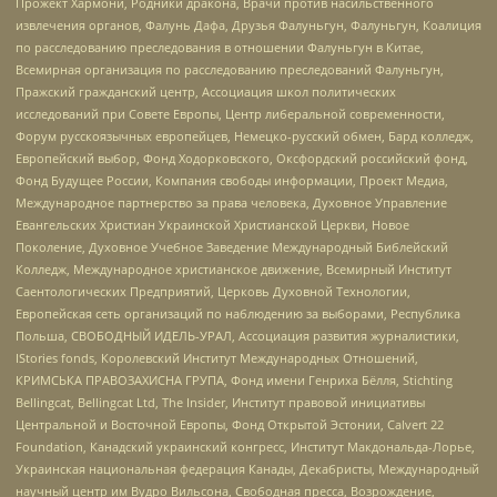
Прожект Хармони, Родники дракона, Врачи против насильственного
извлечения органов, Фалунь Дафа, Друзья Фалуньгун, Фалуньгун, Коалиция
по расследованию преследования в отношении Фалуньгун в Китае,
Всемирная организация по расследованию преследований Фалуньгун,
Пражский гражданский центр, Ассоциация школ политических
исследований при Совете Европы, Центр либеральной современности,
Форум русскоязычных европейцев, Немецко-русский обмен, Бард колледж,
Европейский выбор, Фонд Ходорковского, Оксфордский российский фонд,
Фонд Будущее России, Компания свободы информации, Проект Медиа,
Международное партнерство за права человека, Духовное Управление
Евангельских Христиан Украинской Христианской Церкви, Новое
Поколение, Духовное Учебное Заведение Международный Библейский
Колледж, Международное христианское движение, Всемирный Институт
Саентологических Предприятий, Церковь Духовной Технологии,
Европейская сеть организаций по наблюдению за выборами, Республика
Польша, СВОБОДНЫЙ ИДЕЛЬ-УРАЛ, Ассоциация развития журналистики,
IStories fonds, Королевский Институт Международных Отношений,
КРИМСЬКА ПРАВОЗАХИСНА ГРУПА, Фонд имени Генриха Бёлля, Stichting
Bellingcat, Bellingcat Ltd, The Insider, Институт правовой инициативы
Центральной и Восточной Европы, Фонд Открытой Эстонии, Calvert 22
Foundation, Канадский украинский конгресс, Институт Макдональда-Лорье,
Украинская национальная федерация Канады, Декабристы, Международный
научный центр им Вудро Вильсона, Свободная пресса, Возрождение,