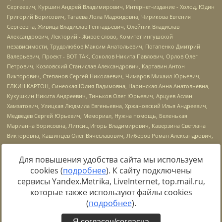
Для повышения удобства сайта мы используем
cookies (
подробнее
). К сайту подключены
Источник:
https://minjust.gov.ru/uploaded/files/reestr-
сервисы Yandex.Metrika, LiveInternet, top.mail.ru,
inostrannyih-agentov-22-03-2024.pdf
данные на
22.03.2024
которые также используют файлы cookies
(
подробнее
).
Я согласен/согласна