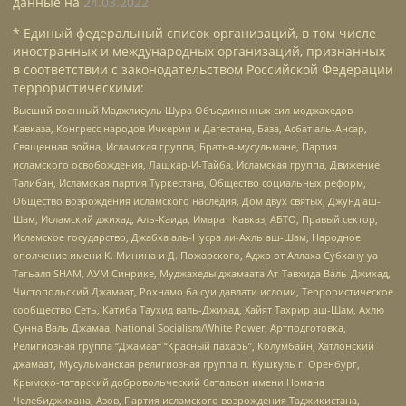
данные на
24.03.2022
* Единый федеральный список организаций, в том числе
иностранных и международных организаций, признанных
в соответствии с законодательством Российской Федерации
террористическими:
Высший военный Маджлисуль Шура Объединенных сил моджахедов
Кавказа, Конгресс народов Ичкерии и Дагестана, База, Асбат аль-Ансар,
Священная война, Исламская группа, Братья-мусульмане, Партия
исламского освобождения, Лашкар-И-Тайба, Исламская группа, Движение
Талибан, Исламская партия Туркестана, Общество социальных реформ,
Общество возрождения исламского наследия, Дом двух святых, Джунд аш-
Шам, Исламский джихад, Аль-Каида, Имарат Кавказ, АБТО, Правый сектор,
Исламское государство, Джабха аль-Нусра ли-Ахль аш-Шам, Народное
ополчение имени К. Минина и Д. Пожарского, Аджр от Аллаха Субхану уа
Тагьаля SHAM, АУМ Синрике, Муджахеды джамаата Ат-Тавхида Валь-Джихад,
Чистопольский Джамаат, Рохнамо ба суи давлати исломи, Террористическое
сообщество Сеть, Катиба Таухид валь-Джихад, Хайят Тахрир аш-Шам, Ахлю
Сунна Валь Джамаа, National Socialism/White Power, Артподготовка,
Религиозная группа “Джамаат “Красный пахарь”, Колумбайн, Хатлонский
джамаат, Мусульманская религиозная группа п. Кушкуль г. Оренбург,
Крымско-татарский добровольческий батальон имени Номана
Челебиджихана, Азов, Партия исламского возрождения Таджикистана,