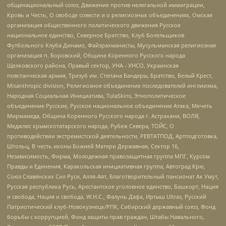
общенациональный союз, Движение против нелегальной иммиграции,
Кровь и Честь, О свободе совести и о религиозных объединениях, Омская
организация общественного политического движения Русское
национальное единство, Северное Братство, Клуб Болельщиков
Футбольного Клуба Динамо, Файзрахманисты, Мусульманская религиозная
организация п. Боровский, Община Коренного Русского народа
Щелковского района, Правый сектор, УНА - УНСО, Украинская
повстанческая армия, Тризуб им. Степана Бандеры, Братство, Белый Крест,
Misanthropic division, Религиозное объединение последователей инглиизма,
Народная Социальная Инициатива, TulaSkins, Этнополитическое
объединение Русские, Русское национальное объединение Атака, Мечеть
Мирмамеда, Община Коренного Русского народа г. Астрахани, ВОЛЯ,
Меджлис крымскотатарского народа, Рубеж Севера, ТОЙС, О
противодействии экстремистской деятельности, РЕВТАТПОД, Артподготовка,
Штольц, В честь иконы Божией Матери Державная, Сектор 16,
Независимость, Фирма, Молодежная правозащитная группа МПГ, Курсом
Правды и Единения, Каракольская инициативная группа, Автоград Крю,
Союз Славянских Сил Руси, Алля-Аят, Благотворительный пансионат Ак Умут,
Русская республика Русь, Арестантское уголовное единство, Башкорт, Нация
и свобода, Нация и свобода, W.H.С., Фалунь Дафа, Иртыш Ultras, Русский
Патриотический клуб-Новокузнецк/РПК, Сибирский державный союз, Фонд
борьбы с коррупцией, Фонд защиты прав граждан, Штабы Навального,