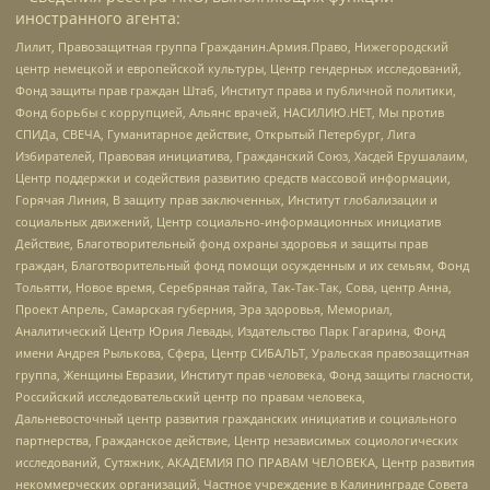
иностранного агента:
Лилит, Правозащитная группа Гражданин.Армия.Право, Нижегородский
центр немецкой и европейской культуры, Центр гендерных исследований,
Фонд защиты прав граждан Штаб, Институт права и публичной политики,
Фонд борьбы с коррупцией, Альянс врачей, НАСИЛИЮ.НЕТ, Мы против
СПИДа, СВЕЧА, Гуманитарное действие, Открытый Петербург, Лига
Избирателей, Правовая инициатива, Гражданский Союз, Хасдей Ерушалаим,
Центр поддержки и содействия развитию средств массовой информации,
Горячая Линия, В защиту прав заключенных, Институт глобализации и
социальных движений, Центр социально-информационных инициатив
Действие, Благотворительный фонд охраны здоровья и защиты прав
граждан, Благотворительный фонд помощи осужденным и их семьям, Фонд
Тольятти, Новое время, Серебряная тайга, Так-Так-Так, Сова, центр Анна,
Проект Апрель, Самарская губерния, Эра здоровья, Мемориал,
Аналитический Центр Юрия Левады, Издательство Парк Гагарина, Фонд
имени Андрея Рылькова, Сфера, Центр СИБАЛЬТ, Уральская правозащитная
группа, Женщины Евразии, Институт прав человека, Фонд защиты гласности,
Российский исследовательский центр по правам человека,
Дальневосточный центр развития гражданских инициатив и социального
партнерства, Гражданское действие, Центр независимых социологических
исследований, Сутяжник, АКАДЕМИЯ ПО ПРАВАМ ЧЕЛОВЕКА, Центр развития
некоммерческих организаций, Частное учреждение в Калининграде Совета