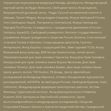
Украинская национальная федерация Канады, Декабристы, Международный
научный центр им Вудро Вильсона, Свободная пресса, Возрождение,
Всеукраинский духовный центр , Риддл, Русский антивоенный комитет в
Швеции, Проект Медуза, Фонд Андрея Сахарова, Форум свободной России,
Лига Свободных Наций, Transparеncy International, Форум Свободных
Народов ПостРоссии, Солидарность с гражданским движением в России –
Solidarus, КрымSOS, Свободный университет, Институт государственного
управления, Форум гражданского общества Россия, Беллона, Союз жителей
островов Тисима и Хабомаи, Съезд народных депутатов, Гринпис
Интернешнл, Фонд борьбы с коррупцией Инк, Завет церквей TCCN, Агора,
Всемирный фонд природы, BDR Novaja Gazeta-Europe, Алтай проект,
Образовательный дом прав человека Чернигов, Фонд Дом Прав Человека,
Белорусский дом прав человека имени Бориса Звозскова, Дом прав
человека Тбилиси, Дом прав человека Ереван, Дом прав человека Крым,
Центр дикого лосося, TVR Studios, ТВ Дождь, Центр европейских
исследований им Вилфрида Мартенса, Сетевое объединение журналистов
расследователей, АЛЛАТРА, За свободную Россию, Свободная Бурятия, Uralic,
UnKremlin, Международная федерация транспортных рабочих, ИстЧам
Финланд, Гудзоновский институт, Фонд Демократического Развития,
Комитет-2024, Центрально-Европейский университет, Центр
восточноевропейских и международных исследований, Общество
Сторожевой башни, Библии и трактатов Свидетелей Иеговы, Гражданский