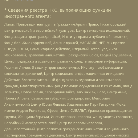
* Сведения реестра НКО, выполняющих функции
иностранного агента:
Лилит, Правозащитная группа Гражданин.Армия.Право, Нижегородский
центр немецкой и европейской культуры, Центр гендерных исследований,
Фонд защиты прав граждан Штаб, Институт права и публичной политики,
Фонд борьбы с коррупцией, Альянс врачей, НАСИЛИЮ.НЕТ, Мы против
СПИДа, СВЕЧА, Гуманитарное действие, Открытый Петербург, Лига
Избирателей, Правовая инициатива, Гражданский Союз, Хасдей Ерушалаим,
Центр поддержки и содействия развитию средств массовой информации,
Горячая Линия, В защиту прав заключенных, Институт глобализации и
социальных движений, Центр социально-информационных инициатив
Действие, Благотворительный фонд охраны здоровья и защиты прав
граждан, Благотворительный фонд помощи осужденным и их семьям, Фонд
Тольятти, Новое время, Серебряная тайга, Так-Так-Так, Сова, центр Анна,
Проект Апрель, Самарская губерния, Эра здоровья, Мемориал,
Аналитический Центр Юрия Левады, Издательство Парк Гагарина, Фонд
имени Андрея Рылькова, Сфера, Центр СИБАЛЬТ, Уральская правозащитная
группа, Женщины Евразии, Институт прав человека, Фонд защиты гласности,
Российский исследовательский центр по правам человека,
Дальневосточный центр развития гражданских инициатив и социального
партнерства, Гражданское действие, Центр независимых социологических