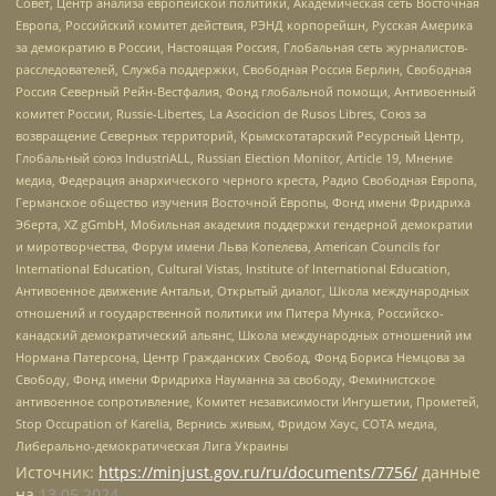
Совет, Центр анализа европейской политики, Академическая сеть Восточная
Европа, Российский комитет действия, РЭНД корпорейшн, Русская Америка
за демократию в России, Настоящая Россия, Глобальная сеть журналистов-
расследователей, Служба поддержки, Свободная Россия Берлин, Свободная
Россия Северный Рейн-Вестфалия, Фонд глобальной помощи, Антивоенный
комитет России, Russie-Libertes, La Asocicion de Rusos Libres, Союз за
возвращение Северных территорий, Крымскотатарский Ресурсный Центр,
Глобальный союз IndustriALL, Russian Election Monitor, Article 19, Мнение
медиа, Федерация анархического черного креста, Радио Свободная Европа,
Германское общество изучения Восточной Европы, Фонд имени Фридриха
Эберта, XZ gGmbH, Мобильная академия поддержки гендерной демократии
и миротворчества, Форум имени Льва Копелева, American Councils for
International Education, Cultural Vistas, Institute of International Education,
Антивоенное движение Антальи, Открытый диалог, Школа международных
отношений и государственной политики им Питера Мунка, Российско-
канадский демократический альянс, Школа международных отношений им
Нормана Патерсона, Центр Гражданских Свобод, Фонд Бориса Немцова за
Свободу, Фонд имени Фридриха Науманна за свободу, Феминистское
антивоенное сопротивление, Комитет независимости Ингушетии, Прометей,
Stop Occupation of Karelia, Вернись живым, Фридом Хаус, СОТА медиа,
Либерально-демократическая Лига Украины
Источник:
https://minjust.gov.ru/ru/documents/7756/
данные
на
13.05.2024