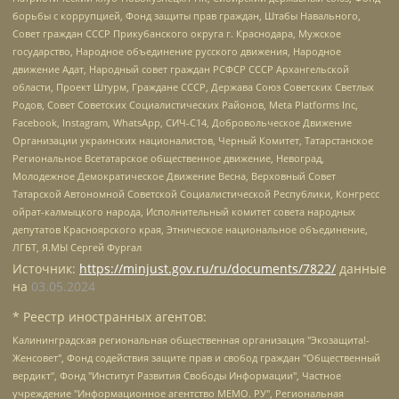
борьбы с коррупцией, Фонд защиты прав граждан, Штабы Навального,
Совет граждан СССР Прикубанского округа г. Краснодара, Мужское
государство, Народное объединение русского движения, Народное
движение Адат, Народный совет граждан РСФСР СССР Архангельской
области, Проект Штурм, Граждане СССР, Держава Союз Советских Светлых
Родов, Совет Советских Социалистических Районов, Meta Platforms Inc,
Facebook, Instagram, WhatsApp, СИЧ-С14, Добровольческое Движение
Организации украинских националистов, Черный Комитет, Татарстанское
Региональное Всетатарское общественное движение, Невоград,
Молодежное Демократическое Движение Весна, Верховный Совет
Татарской Автономной Советской Социалистической Республики, Конгресс
ойрат-калмыцкого народа, Исполнительный комитет совета народных
депутатов Красноярского края, Этническое национальное объединение,
ЛГБТ, Я.МЫ Сергей Фургал
Источник:
https://minjust.gov.ru/ru/documents/7822/
данные
на
03.05.2024
* Реестр иностранных агентов:
Калининградская региональная общественная организация "Экозащита!-Женсовет", Фонд содействия защите прав и свобод граждан "Общественный вердикт", Фонд "Институт Развития Свободы Информации", Частное учреждение "Информационное агентство МЕМО. РУ", Региональная общественная организация "Общественная комиссия по сохранению наследия академика Сахарова", Фонд поддержки свободы прессы, Санкт-Петербургская общественная правозащитная организация "Гражданский контроль", Межрегиональная общественная организация "Информационно-просветительский центр "Мемориал", Региональный Фонд "Центр Защиты Прав Средств Массовой Информации", с 05.12.2023 Фонд "Центр Защиты Прав Средств массовой информации", Региональная общественная благотворительная организация помощи беженцам и мигрантам "Гражданское содействие", Негосударственное образовательное учреждение дополнительного профессионального образования (повышение квалификации) специалистов "АКАДЕМИЯ ПО ПРАВАМ ЧЕЛОВЕКА", Свердловская региональная общественная организация "Сутяжник", Автономная некоммерческая организация "Центр независимых социологических исследований", Союз общественных объединений "Российский исследовательский центр по правам человека", Региональное общественное учреждение научно-информационный центр "МЕМОРИАЛ", Некоммерческая организация "Фонд защиты гласности", Автономная некоммерческая организация "Институт прав человека", Городская общественная организация "Екатеринбургское общество "МЕМОРИАЛ", Городская общественная организация "Рязанское историко-просветительское и правозащитное общество "Мемориал" (Рязанский Мемориал), Челябинский региональный орган общественной самодеятельности – женское общественное объединение "Женщины Евразии", Челябинский региональный орган общественной самодеятельности "Уральская правозащитная группа", Фонд содействия защите здоровья и социальной справедливости имени Андрея Рылькова, Автономная Некоммерческая Организация "Аналитический Центр Юрия Левады", Автономная некоммерческая организация социальной поддержки населения "Проект Апрель", Региональная общественная организация помощи женщинам и детям, находящимся в кризисной ситуации "Информационно-методический центр "Анна", Фонд содействия развитию массовых коммуникаций и правовому просвещению "Так-так-Так", Фонд содействия устойчивому развитию "Серебряная тайга", Свердловский региональный общественный фонд социальных проектов "Новое время", "Idel.Реалии", Кавказ.Реалии, Крым.Реалии, Телеканал Настоящее Время, Татаро-башкирская служба Радио Свобода (Azatliq Radiosi), Радио Свободная Европа/Радио Свобода (PCE/PC), "Сибирь.Реалии", "Фактограф", Благотворительный фонд помощи осужденным и их семьям, Автономная некоммерческая организация "Институт глобализации и социальных движений", Фонд "В защиту прав заключенных", Частное учреждение "Центр поддержки и содействия развитию средств массовой информации", Пензенский региональный общественный благотворительный фонд "Гражданский союз", "Север.Реалии", Некоммерческая организация Фонд "Правовая инициатива", Общество с ограниченной ответственностью "Радио Свободная Европа/Радио Свобода", Чешское информационное агентство "MEDIUM-ORIENT", Красноярская региональная общественная организация "Мы против СПИДа", Камалягин Денис Николаевич, Маркелов Сергей Евгеньевич, Пономарев Лев Александрович, Савицкая Людмила Алексеевна, Автономная некоммерческая организация "Центр по работе с проблемой насилия "НАСИЛИЮ.НЕТ", Межрегиональный профессиональный союз работников здравоохранения "Альянс врачей", Юридическое лицо, зарегистрированное в Латвийской Республике, SIA "Medusa Project" (регистрационный номер 40103797863, дата регистрации 10.06.2014), Некоммерческая организация "Фонд по борьбе с коррупцией", Автономная некоммерческая организация "Институт права и публичной политики", Баданин Роман Сергеевич, Гликин Максим Александрович, Железнова Мария Михайловна, Лукьянова Юлия Сергеевна, Маетная Елизавета Витальевна, Маняхин Петр Борисович, Чуракова Ольга Владимировна, Ярош Юлия Петровна, Юридическое лицо "The Insider SIA", зарегистрированное в Риге, Латвийская Республика (дата регистрации 26.06.2015), являющееся администратором доменного имени интернет-издания "The Insider SIA", https://theins.ru, Постернак Алексей Евгеньевич, Рубин Михаил Аркадьевич, Анин Роман Александрович, Юридическое лицо Istories fonds, зарегистрированное в Латвийской Республике (регистрационный номер 50008295751, дата регистрации 24.02.2020), Великовский Дмитрий Александрович, Долинина Ирина Николаевна, Мароховская Алеся Алексеевна, Шлейнов Роман Юрьевич, Шмагун Олеся Валентиновна, Общество с ограниченной ответственностью "Альтаир 2021", Общество с ограниченной ответственностью "Вега 2021", Общество с ограниченной ответственностью "Главный редактор 2021", Общество с ограниченной ответственностью "Ромашки монолит", Важенков Артем Валерьевич, Ивановская областная общественная организация "Центр гендерных исследований", Гурман Юрий Альбертович, Медиапроект "ОВД-Инфо", Егоров Владимир Владимирович, Жилинский Владимир Александрович, Общество с ограниченной ответственностью "ЗП", Иванова София Юрьевна, Карезина Инна Павловна, Кильтау Екатерина Викторовна, Петров Алексей Викторович, Пискунов Сергей Евгеньевич, Смирнов Сергей Сергеевич, Тихонов Михаил Сергеевич, Общество с ограниченной ответственностью "ЖУРНАЛИСТ-ИНОСТРАННЫЙ АГЕНТ", Арапова Галина Юрьевна, Вольтская Татьяна Анатольевна, Американская компания "Mason G.E.S. Anonymous Foundation" (США), являющаяся владельцем интернет-издания https://mnews.world/, Компания "Stichting Bellingcat", зарегистрированная в Нидерландах (дата регистрации 11.07.2018), Захаров Андрей Вячеславович, Клепиковская Екатерина Дмитриевна, Общество с ограниченной ответственностью "МЕМО", Перл Роман Александрович, Симонов Евгений Алексеевич, Соловьева Елена Анатольевна, Сотников Даниил Владимирович, Сурначева Елизавета Дмитриевна, Автономная некоммерческая организация по защите прав человека и информированию населения "Якутия – Наше Мнение", Общество с ограниченной ответственностью "Москоу диджитал медиа", с 26.01.2023 Общество с ограниченной ответственностью "Чайка Белые сады", Ветошкина Валерия Валерьевна, Заговора Максим Александрович, Межрегиональное общественное движение "Российская ЛГБТ - сеть", Оленичев Максим Владимирович, Павлов Иван Юрьевич, Скворцова Елена Сергеевна, Общество с ограниченной ответственностью "Как бы инагент", Кочетков Игорь Викторович, Общество с ограниченной ответственностью "Честные выборы", Еланчик Олег Александрович, Общество с ограниченной ответственностью "Нобелевский призыв", Гималова Регина Эмилевна, Григорьев Андрей Валерьевич, Григорьева Алина Александровна, Ассоциация по содействию защите прав призывников, альтернативнослужащих и военнослужащих "Правозащитная группа "Гражданин.Армия.Право", Хисамова Регина Фаритовна, Автономная некоммерческая организация по реализации социально-правовых программ "Лилит", Дальневосточное общественное движение "Маяк", Санкт-Петербургская ЛГБТ-инициативная группа "Выход", Инициативная группа ЛГБТ+ "Реверс", Алексеев Андрей Викторович, Бекбулатова Таисия Львовна, Беляев Иван Михайлович, Владыкина Елена Сергеевна, Гельман Марат Александрович, Никульшина Вероника Юрьевна, Толоконникова Надежда Андреевна, Шендерович Виктор Анатольевич, Общество с ограниченной ответственностью "Данное сообщение", Общество с ограниченной ответственностью Издательский дом "Новая глава", Айнбиндер Александра Александровна, Московский комьюнити-центр для ЛГБТ+инициатив, Благотворительный фонд развития филантропии, Deutsche Welle (Германия, Kurt-Schumacher-Strasse 3, 53113 Bonn), Борзунова Мария Михайловна, Воробьев Виктор Викторович, Голубева Анна Львовна, Константинова Алла Михайловна, Малкова Ирина Владимировна, Мурадов Мурад Абдулгалимович, Осетинская Елизавета Николаевна, Понасенков Евгений Николаевич, Ганапольский Матвей Юрьевич, Киселев Евгений Алексеевич, Борухович Ирина Григорьевна, Дремин Иван Тимофеевич, Дубровский Дмитрий Викторович, Красноярская региональная общественная организация поддержки и развития альтернативных образовательных технологий и межкультурных коммуникаций "ИНТЕРРА", Маяковская Екатерина Алексеевна, Фейгин Марк Захарович, Филимонов Андрей Викторович, Дзугкоева Регина Николаевна, Доброхотов Роман Александрович, Дудь Юрий Александрович, Елкин Сергей Владимирович, Кругликов Кирилл Игоревич, Сабунаева Мария Леонидовна, Семенов Алексей Владимирович, Шаинян Карен Багратович, Шульман Екатерина Михайловна, Асафьев Артур Валерьевич, Вахштайн Виктор Семенович, Венедиктов Алексей Алексеевич, Лушникова Екатерина Евгеньевна, Волков Леонид Михайлович, Невзоров Александр Глебович, Пархоменко Сергей Борисович, Сироткин Ярослав Николаевич, Кара-Мурза Владимир Владимирович, Баранова Наталья Владимировна, Гозман Леонид Яковлевич, Кагарлицкий Борис Юльевич, Климарев Михаил Валерьевич, Милов Владимир Станиславович, Автономная некоммерческая организация Краснодарский центр современного искусства "Типография", Моргенштерн Алишер Тагирович, Соболь Любовь Эдуардовна, Общество с ограниченной ответственностью "ЛИЗА НОРМ", Каспаров Гарри Кимович, Ходорковский Михаил Борисович, Общество с ограниченной ответственностью "Апрельские тезисы", Данилович Ирина Брониславовна, Кашин Олег Владимирович, Петров Николай Владимирович, Пивоваров Алексей Владимирович, Соколов Михаил Владимирович, Цветкова Юлия Владимировна, Чичваркин Евгений Александрович, Комитет против пыток/Команда против пыток, Общество с ограниченной ответственностью "Первый научный", Общество с ограниченной ответственностью "Вертолет и ко", Белоцерковская Вероника Борисовна, Кац Максим Евгеньевич, Лазарева Татьяна Юрьевна, Шаведдинов Руслан Табризович, Яшин Илья Валерьевич, Общество с ограниченной ответственностью "Иноагент ААВ", Алешковский Дмитрий Петрович, Альбац Евгения Марковна, Быков Дмитрий Львович, Галямина Юлия Евгеньевна, Лойко Сергей Леонидович, Мартынов Кирилл Константинович, Медведев Сергей Александрович, Крашенинников Федор Геннадиевич, Гордеева Катерина Вл