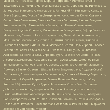
Маркович, Пислакова-Паркер Марина Петровна, Кочеткова Татьяна
Владимировна, Чуркина Наталья Валерьевна, Акимова Татьяна Николаевна,
Золотарева Екатерина Александровна, Рачинский Ян Збигневич, Жемкова
Елена Борисовна, Гудков Лев Дмитриевич, Илларионова Юлия Юрьевна,
Саранг Анна Васильевна, Захарова Светлана Сергеевна, Аверин Владимир
Анатольевич, Щур Татьяна Михайловна, Щур Николай Алексеевич,
Блинушов Андрей Юрьевич, Мосин Алексей Геннадьевич, Гефтер Валентин
Михайлович, Симонов Алексей Кириллович, Флиге Ирина Анатольевна,
Мельникова Валентина Дмитриевна, Вититинова Елена Владимировна,
Баженова Светлана Куприяновна, Максимов Сергей Владимирович, Беляев
Сергей Иванович, Голубева Елена Николаевна, Ганнушкина Светлана
Алексеевна, Закс Елена Владимировна, Буртина Елена Юрьевна, Гендель
Людмила Залмановна, Кокорина Екатерина Алексеевна, Шуманов Илья
Вячеславович, Арапова Галина Юрьевна, Свечников Анатолий Мариевич,
Прохоров Вадим Юрьевич, Шахова Елена Владимировна, Подузов Сергей
Васильевич, Протасова Ирина Вячеславовна, Литинский Леонид Борисович,
Лукашевский Сергей Маркович, Бахмин Вячеслав Иванович, Шабад
Анатолий Ефимович, Сухих Дарья Николаевна, Орлов Олег Петрович,
Добровольская Анна Дмитриевна, Королева Александра Евгеньевна,
Смирнов Владимир Александрович, Вицин Сергей Ефимович, Золотухин
Борис Андреевич, Левинсон Лев Семенович, Локшина Татьяна Иосифовна,
Орлов Олег Петрович, Полякова Мара Федоровна, Резник Генри Маркович,
Захаров Герман Константинович