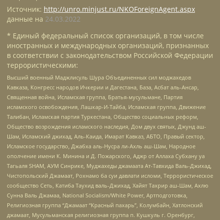
Источник:
http://unro.minjust.ru/NKOForeignAgent.aspx
данные на
24.03.2022
* Единый федеральный список организаций, в том числе
иностранных и международных организаций, признанных
в соответствии с законодательством Российской Федерации
террористическими:
Высший военный Маджлисуль Шура Объединенных сил моджахедов
Кавказа, Конгресс народов Ичкерии и Дагестана, База, Асбат аль-Ансар,
Священная война, Исламская группа, Братья-мусульмане, Партия
исламского освобождения, Лашкар-И-Тайба, Исламская группа, Движение
Талибан, Исламская партия Туркестана, Общество социальных реформ,
Общество возрождения исламского наследия, Дом двух святых, Джунд аш-
Шам, Исламский джихад, Аль-Каида, Имарат Кавказ, АБТО, Правый сектор,
Исламское государство, Джабха аль-Нусра ли-Ахль аш-Шам, Народное
ополчение имени К. Минина и Д. Пожарского, Аджр от Аллаха Субхану уа
Тагьаля SHAM, АУМ Синрике, Муджахеды джамаата Ат-Тавхида Валь-Джихад,
Чистопольский Джамаат, Рохнамо ба суи давлати исломи, Террористическое
сообщество Сеть, Катиба Таухид валь-Джихад, Хайят Тахрир аш-Шам, Ахлю
Сунна Валь Джамаа, National Socialism/White Power, Артподготовка,
Религиозная группа “Джамаат “Красный пахарь”, Колумбайн, Хатлонский
джамаат, Мусульманская религиозная группа п. Кушкуль г. Оренбург,