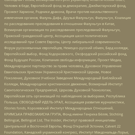
Человек в беде, Европейский фонд за демократию, Джеймстаунский фонд,
Прожект Хармони, Родники дракона, Врачи против насильственного
извлечения органов, Фалунь Дафа, Друзья Фалуньгун, Фалуньгун, Коалиция
по расследованию преследования в отношении Фалуньгун в Китае,
Всемирная организация по расследованию преследований Фалуньгун,
Пражский гражданский центр, Ассоциация школ политических
исследований при Совете Европы, Центр либеральной современности,
Форум русскоязычных европейцев, Немецко-русский обмен, Бард колледж,
Европейский выбор, Фонд Ходорковского, Оксфордский российский фонд,
Фонд Будущее России, Компания свободы информации, Проект Медиа,
Международное партнерство за права человека, Духовное Управление
Евангельских Христиан Украинской Христианской Церкви, Новое
Поколение, Духовное Учебное Заведение Международный Библейский
Колледж, Международное христианское движение, Всемирный Институт
Саентологических Предприятий, Церковь Духовной Технологии,
Европейская сеть организаций по наблюдению за выборами, Республика
Польша, СВОБОДНЫЙ ИДЕЛЬ-УРАЛ, Ассоциация развития журналистики,
IStories fonds, Королевский Институт Международных Отношений,
КРИМСЬКА ПРАВОЗАХИСНА ГРУПА, Фонд имени Генриха Бёлля, Stichting
Bellingcat, Bellingcat Ltd, The Insider, Институт правовой инициативы
Центральной и Восточной Европы, Фонд Открытой Эстонии, Calvert 22
Foundation, Канадский украинский конгресс, Институт Макдональда-Лорье,