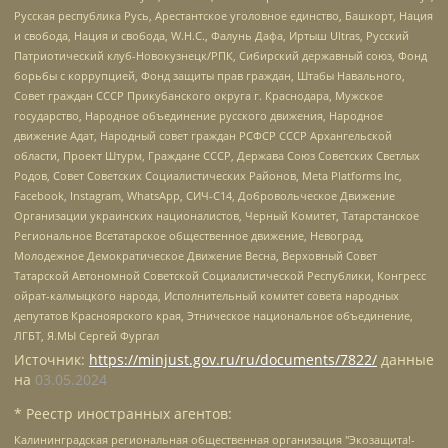
Русская республика Русь, Арестантское уголовное единство, Башкорт, Нация
и свобода, Нация и свобода, W.H.С., Фалунь Дафа, Иртыш Ultras, Русский
Патриотический клуб-Новокузнецк/РПК, Сибирский державный союз, Фонд
борьбы с коррупцией, Фонд защиты прав граждан, Штабы Навального,
Совет граждан СССР Прикубанского округа г. Краснодара, Мужское
государство, Народное объединение русского движения, Народное
движение Адат, Народный совет граждан РСФСР СССР Архангельской
области, Проект Штурм, Граждане СССР, Держава Союз Советских Светлых
Родов, Совет Советских Социалистических Районов, Meta Platforms Inc,
Facebook, Instagram, WhatsApp, СИЧ-С14, Добровольческое Движение
Организации украинских националистов, Черный Комитет, Татарстанское
Региональное Всетатарское общественное движение, Невоград,
Молодежное Демократическое Движение Весна, Верховный Совет
Татарской Автономной Советской Социалистической Республики, Конгресс
ойрат-калмыцкого народа, Исполнительный комитет совета народных
депутатов Красноярского края, Этническое национальное объединение,
ЛГБТ, Я.МЫ Сергей Фургал
Источник:
https://minjust.gov.ru/ru/documents/7822/
данные
на
03.05.2024
* Реестр иностранных агентов:
Калининградская региональная общественная организация "Экозащита!-Женсовет", Фонд содействия защите прав и свобод граждан "Общественный вердикт", Фонд "Институт Развития Свободы Информации", Частное учреждение "Информационное агентство МЕМО. РУ", Региональная общественная организация "Общественная комиссия по сохранению наследия академика Сахарова", Фонд поддержки свободы прессы, Санкт-Петербургская общественная правозащитная организация "Гражданский контроль", Межрегиональная общественная организация "Информационно-просветительский центр "Мемориал", Региональный Фонд "Центр Защиты Прав Средств Массовой Информации", с 05.12.2023 Фонд "Центр Защиты Прав Средств массовой информации", Региональная общественная благотворительная организация помощи беженцам и мигрантам "Гражданское содействие", Негосударственное образовательное учреждение дополнительного профессионального образования (повышение квалификации) специалистов "АКАДЕМИЯ ПО ПРАВАМ ЧЕЛОВЕКА", Свердловская региональная общественная организация "Сутяжник", Автономная некоммерческая организация "Центр независимых социологических исследований", Союз общественных объединений "Российский исследовательский центр по правам человека", Региональное общественное учреждение научно-информационный центр "МЕМОРИАЛ", Некоммерческая организация "Фонд защиты гласности", Автономная некоммерческая организация "Институт прав человека", Городская общественная организация "Екатеринбургское общество "МЕМОРИАЛ", Городская общественная организация "Рязанское историко-просветительское и правозащитное общество "Мемориал" (Рязанский Мемориал), Челябинский региональный орган общественной самодеятельности – женское общественное объединение "Женщины Евразии", Челябинский региональный орган общественной самодеятельности "Уральская правозащитная группа", Фонд содействия защите здоровья и социальной справедливости имени Андрея Рылькова, Автономная Некоммерческая Организация "Аналитический Центр Юрия Левады", Автономная некоммерческая организация социальной поддержки населения "Проект Апрель", Региональная общественная организация помощи женщинам и детям, находящимся в кризисной ситуации "Информационно-методический центр "Анна", Фонд содействия развитию массовых коммуникаций и правовому просвещению "Так-так-Так", Фонд содействия устойчивому развитию "Серебряная тайга", Свердловский региональный общественный фонд социальных проектов "Новое время", "Idel.Реалии", Кавказ.Реалии, Крым.Реалии, Телеканал Настоящее Время, Татаро-башкирская служба Радио Свобода (Azatliq Radiosi), Радио Свободная Европа/Радио Свобода (PCE/PC), "Сибирь.Реалии", "Фактограф", Благотворительный фонд помощи осужденным и их семьям, Автономная некоммерческая организация "Институт глобализации и социальных движений", Фонд "В защиту прав заключенных", Частное учреждение "Центр поддержки и содействия развитию средств массовой информации", Пензенский региональный общественный благотворительный фонд "Гражданский союз", "Север.Реалии", Некоммерческая организация Фонд "Правовая инициатива", Общество с ограниченной ответственностью "Радио Свободная Европа/Радио Свобода", Чешское информационное агентство "MEDIUM-ORIENT", Красноярская региональная общественная организация "Мы против СПИДа", Камалягин Денис Николаевич, Маркелов Сергей Евгеньевич, Пономарев Лев Александрович, Савицкая Людмила Алексеевна, Автономная некоммерческая организация "Центр по работе с проблемой насилия "НАСИЛИЮ.НЕТ", Межрегиональный профессиональный союз работников здравоохранения "Альянс врачей", Юридическое лицо, зарегистрированное в Латвийской Республике, SIA "Medusa Project" (регистрационный номер 40103797863, дата регистрации 10.06.2014), Некоммерческая организация "Фонд по борьбе с коррупцией", Автономная некоммерческая организация "Институт права и публичной политики", Баданин Роман Сергеевич, Гликин Максим Александрович, Железнова Мария Михайловна, Лукьянова Юлия Сергеевна, Маетная Елизавета Витальевна, Маняхин Петр Борисович, Чуракова Ольга Владимировна, Ярош Юлия Петровна, Юридическое лицо "The Insider SIA", зарегистрированное в Риге, Латвийская Республика (дата регистрации 26.06.2015), являющееся администратором доменного имени интернет-издания "The Insider SIA", https://theins.ru, Постернак Алексей Евгеньевич, Рубин Михаил Аркадьевич, Анин Роман Александрович, Юридическое лицо Istories fonds, зарегистрированное в Латвийской Республике (регистрационный номер 50008295751, дата регистрации 24.02.2020), Великовский Дмитрий Александрович, Долинина Ирина Николаевна, Мароховская Алеся Алексеевна, Шлейнов Роман Юрьевич, Шмагун Олеся Валентиновна, Общество с ограниченной ответственностью "Альтаир 2021", Общество с ограниченной ответственностью "Вега 2021", Общество с ограниченной ответственностью "Главный редактор 2021", Общество с ограниченной ответственностью "Ромашки монолит", Важенков Артем Валерьевич, Ивановская областная общественная организация "Центр гендерных исследований", Гурман Юрий Альбертович, Медиапроект "ОВД-Инфо", Егоров Владимир Владимирович, Жилинский Владимир Александрович, Общество с ограниченной ответственностью "ЗП", Иванова София Юрьевна, Карезина Инна Павловна, Кильтау Екатерина Викторовна, Петров Алексей Викторович, Пискунов Сергей Евгеньевич, Смирнов Сергей Сергеевич, Тихонов Михаил Сергеевич, Общество с ограниченной ответственностью "ЖУРНАЛИСТ-ИНОСТРАННЫЙ АГЕНТ", Арапова Галина Юрьевна, Вольтская Татьяна Анатольевна, Американская компания "Mason G.E.S. Anonymous Foundation" (США), являющаяся владельцем интернет-издания https://mnews.world/, Компания "Stichting Bellingcat", зарегистрированная в Нидерландах (дата регистрации 11.07.2018), Захаров Андрей Вячеславович, Клепиковская Екатерина Дмитриевна, Общество с ограниченной ответственностью "МЕМО", Перл Роман Александрович, Симонов Евгений Алексеевич, Соловьева Елена Анатольевна, Сотников Даниил Владимирович, Сурначева Елизавета Дмитриевна, Автономная некоммерческая организация по защите прав человека и информированию населения "Якутия – Наше Мнение", Общество с ограниченной ответственностью "Москоу диджитал медиа", с 26.01.2023 Общество с ограниченной ответственностью "Чайка Белые сады", Ветошкина Валерия Валерьевна, Заговора Максим Александрович, Межрегиональное общественное движение "Российская ЛГБТ - сеть", Оленичев Максим Владимирович, Павлов Иван Юрьевич, Скворцова Елена Сергеевна, Общество с ограниченной ответственностью "Как бы инагент", Кочетков Игорь Викторович, Общество с ограниченной ответственностью "Честные выборы", Еланчик Олег Александрович, Общество с ограниченной ответственностью "Нобелевский призыв", Гималова Регина Эмилевна, Григорьев Андрей Валерьевич, Григорьева Алина Александровна, Ассоциация по содействию защите прав призывников, альтернативнослужащих и военнослужащих "Правозащитная группа "Гражданин.Армия.Право", Хисамова Регина Фаритовна, Автономная некоммерческая организация по реализации социально-правовых программ "Лилит", Дальневосточное общественное движение "Маяк", Санкт-Петербургская ЛГБТ-инициативная группа "Выход", Инициативная группа ЛГБТ+ "Реверс", Алексеев Андрей Викторович, Бекбулатова Таисия Львовна, Беляев Иван Михайлович, Владыкина Елена Сергеевна, Гельман Марат Александрович, Никульшина Вероника Юрьевна, Толоконникова Надежда Андреевна, Шендерович Виктор Анатольевич, Общество с ограниченной ответственностью "Данное сообщение", Общество с ограниченной ответственностью Издательский дом "Новая глава", Айнбиндер Александра Александровна, Московский комьюнити-центр для ЛГБТ+инициатив, Благотворительный фонд развития филантропии, Deutsche Welle (Германия, Kurt-Schumacher-Strasse 3, 53113 Bonn), Борзунова Мария Михайловна, Воробьев Виктор Викторович, Голубева Анна Львовна, Константинова Алла Михайловна, Малкова Ирина Владимировна, Мурадов Мурад Абдулгалимович, Осетинская Елизавета Николаевна, Понасенков Евгений Николаевич, Ганапольский Матвей Юрьевич, Киселев Евгений Алексеевич, Борухович Ирина Григорьевна, Дремин Иван Тимофеевич, Дубровский Дмитрий Викторович, Красноярская региональная общественная организация поддержки и развития альтернативных образовательных технологий и межкультурных коммуникаций "ИНТЕРРА", Маяковская Екатерина Алексеевна, Фейгин Марк Захарович, Филимонов Андрей Викторович, Дзугкоева Регина Николаевна, Доброхотов Роман Александрович, Дудь Юрий Александрович, Елкин Сергей Владимирович, Кругликов Кирилл Игоревич, Сабунаева Мария Леонидовна, Семенов Алексей Владимирович, Шаинян Карен Багратович, Шульман Екатерина Михайловна, Асафьев Артур Валерьевич, Вахштайн Виктор Семенович, Венедиктов Алексей Алексеевич, Лушникова Екатерина Евгеньевна, Волков Леонид Михайлович, Невзоров Александр Глебович, Пархоменко Сергей Борисович, Сироткин Ярослав Николаевич, Кара-Мурза Владимир Владимирович, Баранова Наталья Владимировна, Гозман Леонид Яковлевич, Кагарлицкий Борис Юльевич, Климарев Михаил Валерьевич, Милов Владимир Станиславович, Автономная некоммерческая организация Краснодарский центр современного искусства "Типография", Моргенштерн Алишер Тагирович, Соболь Любовь Эдуардовна, Общество с ограниченной ответственностью "ЛИЗА НОРМ", Каспаров Гарри Кимович, Ходорковский Михаил Борисович, Общество с ограниченной ответственностью "Апрельские тезисы", Данилович Ирина Брониславовна, Кашин Олег Владимирович, Петров Николай Владимирович, Пивоваров Алексей Владимирович, Соколов Михаил Владимирович, Цветкова Юлия Владимировна, Чичваркин Евгений Александрович, Комитет против пыток/Команда против пыток, Общество с ограниченной ответственностью "Первый научный", Общество с ограниченной ответственностью "Вертолет и ко", Белоцерковская Вероника Борисовна, Кац Максим Евгеньевич, Лазарева Татьяна Юрьевна, Шаведдинов Руслан Табризович, Яшин Илья Валерьевич, Общество с ограниченной ответственностью "Иноагент ААВ", Алешковский Дмитрий Петрович, Альбац Евгения Марковна, Быков Дмитрий Львович, Галямина Юлия Евгеньевна, Лойко Сергей Леонидович, Мартынов Кирилл Константинович, Медведев Сергей Александрович, Крашенинников Федор Геннадиевич, Гордеева Катерина Вл