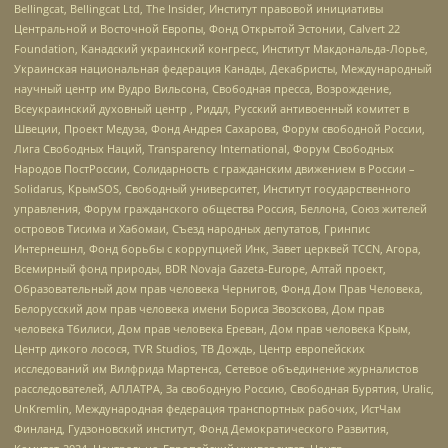
Bellingcat, Bellingcat Ltd, The Insider, Институт правовой инициативы
Центральной и Восточной Европы, Фонд Открытой Эстонии, Calvert 22
Foundation, Канадский украинский конгресс, Институт Макдональда-Лорье,
Украинская национальная федерация Канады, Декабристы, Международный
научный центр им Вудро Вильсона, Свободная пресса, Возрождение,
Всеукраинский духовный центр , Риддл, Русский антивоенный комитет в
Швеции, Проект Медуза, Фонд Андрея Сахарова, Форум свободной России,
Лига Свободных Наций, Transparеncy International, Форум Свободных
Народов ПостРоссии, Солидарность с гражданским движением в России –
Solidarus, КрымSOS, Свободный университет, Институт государственного
управления, Форум гражданского общества Россия, Беллона, Союз жителей
островов Тисима и Хабомаи, Съезд народных депутатов, Гринпис
Интернешнл, Фонд борьбы с коррупцией Инк, Завет церквей TCCN, Агора,
Всемирный фонд природы, BDR Novaja Gazeta-Europe, Алтай проект,
Образовательный дом прав человека Чернигов, Фонд Дом Прав Человека,
Белорусский дом прав человека имени Бориса Звозскова, Дом прав
человека Тбилиси, Дом прав человека Ереван, Дом прав человека Крым,
Центр дикого лосося, TVR Studios, ТВ Дождь, Центр европейских
исследований им Вилфрида Мартенса, Сетевое объединение журналистов
расследователей, АЛЛАТРА, За свободную Россию, Свободная Бурятия, Uralic,
UnKremlin, Международная федерация транспортных рабочих, ИстЧам
Финланд, Гудзоновский институт, Фонд Демократического Развития,