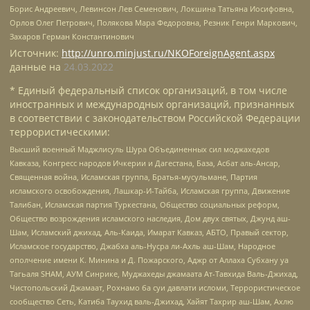
Борис Андреевич, Левинсон Лев Семенович, Локшина Татьяна Иосифовна,
Орлов Олег Петрович, Полякова Мара Федоровна, Резник Генри Маркович,
Захаров Герман Константинович
Источник:
http://unro.minjust.ru/NKOForeignAgent.aspx
данные на
24.03.2022
* Единый федеральный список организаций, в том числе
иностранных и международных организаций, признанных
в соответствии с законодательством Российской Федерации
террористическими:
Высший военный Маджлисуль Шура Объединенных сил моджахедов
Кавказа, Конгресс народов Ичкерии и Дагестана, База, Асбат аль-Ансар,
Священная война, Исламская группа, Братья-мусульмане, Партия
исламского освобождения, Лашкар-И-Тайба, Исламская группа, Движение
Талибан, Исламская партия Туркестана, Общество социальных реформ,
Общество возрождения исламского наследия, Дом двух святых, Джунд аш-
Шам, Исламский джихад, Аль-Каида, Имарат Кавказ, АБТО, Правый сектор,
Исламское государство, Джабха аль-Нусра ли-Ахль аш-Шам, Народное
ополчение имени К. Минина и Д. Пожарского, Аджр от Аллаха Субхану уа
Тагьаля SHAM, АУМ Синрике, Муджахеды джамаата Ат-Тавхида Валь-Джихад,
Чистопольский Джамаат, Рохнамо ба суи давлати исломи, Террористическое
сообщество Сеть, Катиба Таухид валь-Джихад, Хайят Тахрир аш-Шам, Ахлю