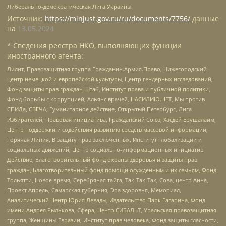
Либерально-демократическая Лига Украины
Источник:
https://minjust.gov.ru/ru/documents/7756/
данные
на
13.05.2024
* Сведения реестра НКО, выполняющих функции
иностранного агента:
Лилит, Правозащитная группа Гражданин.Армия.Право, Нижегородский
центр немецкой и европейской культуры, Центр гендерных исследований,
Фонд защиты прав граждан Штаб, Институт права и публичной политики,
Фонд борьбы с коррупцией, Альянс врачей, НАСИЛИЮ.НЕТ, Мы против
СПИДа, СВЕЧА, Гуманитарное действие, Открытый Петербург, Лига
Избирателей, Правовая инициатива, Гражданский Союз, Хасдей Ерушалаим,
Центр поддержки и содействия развитию средств массовой информации,
Горячая Линия, В защиту прав заключенных, Институт глобализации и
социальных движений, Центр социально-информационных инициатив
Действие, Благотворительный фонд охраны здоровья и защиты прав
граждан, Благотворительный фонд помощи осужденным и их семьям, Фонд
Тольятти, Новое время, Серебряная тайга, Так-Так-Так, Сова, центр Анна,
Проект Апрель, Самарская губерния, Эра здоровья, Мемориал,
Аналитический Центр Юрия Левады, Издательство Парк Гагарина, Фонд
имени Андрея Рылькова, Сфера, Центр СИБАЛЬТ, Уральская правозащитная
группа, Женщины Евразии, Институт прав человека, Фонд защиты гласности,