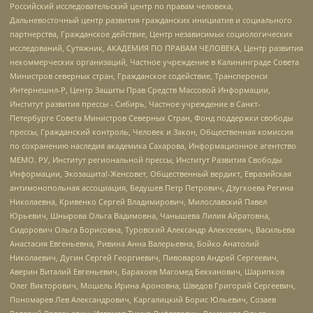
Российский исследовательский центр по правам человека,
Дальневосточный центр развития гражданских инициатив и социального
партнерства, Гражданское действие, Центр независимых социологических
исследований, Сутяжник, АКАДЕМИЯ ПО ПРАВАМ ЧЕЛОВЕКА, Центр развития
некоммерческих организаций, Частное учреждение в Калининграде Совета
Министров северных стран, Гражданское содействие, Трансперенси
Интернешнл-Р, Центр Защиты Прав Средств Массовой Информации,
Институт развития прессы - Сибирь, Частное учреждение в Санкт-
Петербурге Совета Министров Северных Стран, Фонд поддержки свободы
прессы, Гражданский контроль, Человек и Закон, Общественная комиссия
по сохранению наследия академика Сахарова, Информационное агентство
МЕМО. РУ, Институт региональной прессы, Институт Развития Свободы
Информации, Экозащита!-Женсовет, Общественный вердикт, Евразийская
антимонопольная ассоциация, Бедушев Петр Петрович, Дзугкоева Регина
Николаевна, Кривенко Сергей Владимирович, Милославский Павел
Юрьевич, Шнырова Ольга Вадимовна, Чанышева Лилия Айратовна,
Сидорович Ольга Борисовна, Туровский Александр Алексеевич, Васильева
Анастасия Евгеньевна, Ривина Анна Валерьевна, Бойко Анатолий
Николаевич, Дугин Сергей Георгиевич, Пивоваров Андрей Сергеевич,
Аверин Виталий Евгеньевич, Барахоев Магомед Бекханович, Шарипков
Олег Викторович, Мошель Ирина Ароновна, Шведов Григорий Сергеевич,
Пономарев Лев Александрович, Каргалицкий Борис Юльевич, Созаев