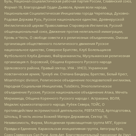
Буль, Национал-социалистическая рабочая партия России, Славянский союз,
Формат-18, Благородный Орден Дьявола, Армия воли народа,
Национальная Социалистическая Инициатива города Череповца, Духовно-
Родовая Держава Русь, Русское национальное единство, Древнерусской
Инглистической церкви Православных Староверов-Инглингов, Русский
общенациональный союз, Движение против нелегальной иммиграции,
Кровь и Честь, О свободе совести и о религиозных объединениях, Омская
организация общественного политического движения Русское
национальное единство, Северное Братство, Клуб Болельщиков
Футбольного Клуба Динамо, Файзрахманисты, Мусульманская религиозная
организация п. Боровский, Община Коренного Русского народа
Щелковского района, Правый сектор, УНА - УНСО, Украинская
повстанческая армия, Тризуб им. Степана Бандеры, Братство, Белый Крест,
Misanthropic division, Религиозное объединение последователей инглиизма,
Народная Социальная Инициатива, TulaSkins, Этнополитическое
объединение Русские, Русское национальное объединение Атака, Мечеть
Мирмамеда, Община Коренного Русского народа г. Астрахани, ВОЛЯ,
Меджлис крымскотатарского народа, Рубеж Севера, ТОЙС, О
противодействии экстремистской деятельности, РЕВТАТПОД, Артподготовка,
Штольц, В честь иконы Божией Матери Державная, Сектор 16,
Независимость, Фирма, Молодежная правозащитная группа МПГ, Курсом
Правды и Единения, Каракольская инициативная группа, Автоград Крю,
Союз Славянских Сил Руси, Алля-Аят, Благотворительный пансионат Ак Умут,