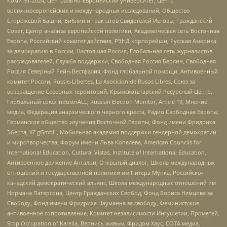
Комитет-2024, Центрально-Европейский университет, Центр
восточноевропейских и международных исследований, Общество
Сторожевой башни, Библии и трактатов Свидетелей Иеговы, Гражданский
Совет, Центр анализа европейской политики, Академическая сеть Восточная
Европа, Российский комитет действия, РЭНД корпорейшн, Русская Америка
за демократию в России, Настоящая Россия, Глобальная сеть журналистов-
расследователей, Служба поддержки, Свободная Россия Берлин, Свободная
Россия Северный Рейн-Вестфалия, Фонд глобальной помощи, Антивоенный
комитет России, Russie-Libertes, La Asocicion de Rusos Libres, Союз за
возвращение Северных территорий, Крымскотатарский Ресурсный Центр,
Глобальный союз IndustriALL, Russian Election Monitor, Article 19, Мнение
медиа, Федерация анархического черного креста, Радио Свободная Европа,
Германское общество изучения Восточной Европы, Фонд имени Фридриха
Эберта, XZ gGmbH, Мобильная академия поддержки гендерной демократии
и миротворчества, Форум имени Льва Копелева, American Councils for
International Education, Cultural Vistas, Institute of International Education,
Антивоенное движение Антальи, Открытый диалог, Школа международных
отношений и государственной политики им Питера Мунка, Российско-
канадский демократический альянс, Школа международных отношений им
Нормана Патерсона, Центр Гражданских Свобод, Фонд Бориса Немцова за
Свободу, Фонд имени Фридриха Науманна за свободу, Феминистское
антивоенное сопротивление, Комитет независимости Ингушетии, Прометей,
Stop Occupation of Karelia, Вернись живым, Фридом Хаус, СОТА медиа,