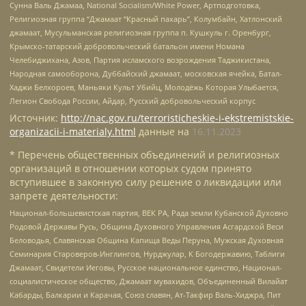
Сунна Валь Джамаа, National Socialism/White Power, Артподготовка,
Религиозная группа “Джамаат “Красный пахарь”, Колумбайн, Хатлонский
джамаат, Мусульманская религиозная группа п. Кушкуль г. Оренбург,
Крымско-татарский добровольческий батальон имени Номана
Челебиджихана, Азов, Партия исламского возрождения Таджикистана,
Народная самооборона, Дуббайский джамаат, московская ячейка, Батал-
Хаджи Белхороев, Маньяки Культ Убийц, Молодёжь Которая Улыбается,
Легион Свобода России, Айдар, Русский добровольческий корпус
Источник:
http://nac.gov.ru/terroristicheskie-i-ekstremistskie-
organizacii-i-materialy.html
данные на
16.11.2023
* Перечень общественных объединений и религиозных
организаций в отношении которых судом принято
вступившее в законную силу решение о ликвидации или
запрете деятельности:
Национал-большевистская партия, ВЕК РА, Рада земли Кубанской Духовно
Родовой Державы Русь, Община Духовного Управления Асгардской Веси
Беловодья, Славянская Община Капища Веды Перуна, Мужская Духовная
Семинария Староверов-Инглингов, Нурджулар, К Богодержавию, Таблиги
Джамаат, Свидетели Иеговы, Русское национальное единство, Национал-
социалистическое общество, Джамаат мувахидов, Объединенный Вилайат
Кабарды, Балкарии и Карачая, Союз славян, Ат-Такфир Валь-Хиджра, Пит