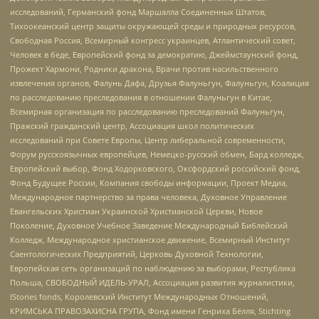
исследований, Германский фонд Маршалла Соединенных Штатов,
Тихоокеанский центр защиты окружающей среды и природных ресурсов,
Свободная Россия, Всемирный конгресс украинцев, Атлантический совет,
Человек в беде, Европейский фонд за демократию, Джеймстаунский фонд,
Прожект Хармони, Родники дракона, Врачи против насильственного
извлечения органов, Фалунь Дафа, Друзья Фалуньгун, Фалуньгун, Коалиция
по расследованию преследования в отношении Фалуньгун в Китае,
Всемирная организация по расследованию преследований Фалуньгун,
Пражский гражданский центр, Ассоциация школ политических
исследований при Совете Европы, Центр либеральной современности,
Форум русскоязычных европейцев, Немецко-русский обмен, Бард колледж,
Европейский выбор, Фонд Ходорковского, Оксфордский российский фонд,
Фонд Будущее России, Компания свободы информации, Проект Медиа,
Международное партнерство за права человека, Духовное Управление
Евангельских Христиан Украинской Христианской Церкви, Новое
Поколение, Духовное Учебное Заведение Международный Библейский
Колледж, Международное христианское движение, Всемирный Институт
Саентологических Предприятий, Церковь Духовной Технологии,
Европейская сеть организаций по наблюдению за выборами, Республика
Польша, СВОБОДНЫЙ ИДЕЛЬ-УРАЛ, Ассоциация развития журналистики,
IStories fonds, Королевский Институт Международных Отношений,
КРИМСЬКА ПРАВОЗАХИСНА ГРУПА, Фонд имени Генриха Бёлля, Stichting