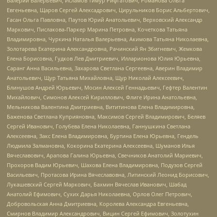
Валерий Валерьевич, Исламов Тимур Рифгатович, Романова Ольга
Евгеньевна, Щаров Сергей Алексадрович, Цирульников Борис Альбертович,
Гасан Ольга Павловна, Паутов Юрий Анатольевич, Верховский Александр
Маркович, Пислакова-Паркер Марина Петровна, Кочеткова Татьяна
Владимировна, Чуркина Наталья Валерьевна, Акимова Татьяна Николаевна,
Золотарева Екатерина Александровна, Рачинский Ян Збигневич, Жемкова
Елена Борисовна, Гудков Лев Дмитриевич, Илларионова Юлия Юрьевна,
Саранг Анна Васильевна, Захарова Светлана Сергеевна, Аверин Владимир
Анатольевич, Щур Татьяна Михайловна, Щур Николай Алексеевич,
Блинушов Андрей Юрьевич, Мосин Алексей Геннадьевич, Гефтер Валентин
Михайлович, Симонов Алексей Кириллович, Флиге Ирина Анатольевна,
Мельникова Валентина Дмитриевна, Вититинова Елена Владимировна,
Баженова Светлана Куприяновна, Максимов Сергей Владимирович, Беляев
Сергей Иванович, Голубева Елена Николаевна, Ганнушкина Светлана
Алексеевна, Закс Елена Владимировна, Буртина Елена Юрьевна, Гендель
Людмила Залмановна, Кокорина Екатерина Алексеевна, Шуманов Илья
Вячеславович, Арапова Галина Юрьевна, Свечников Анатолий Мариевич,
Прохоров Вадим Юрьевич, Шахова Елена Владимировна, Подузов Сергей
Васильевич, Протасова Ирина Вячеславовна, Литинский Леонид Борисович,
Лукашевский Сергей Маркович, Бахмин Вячеслав Иванович, Шабад
Анатолий Ефимович, Сухих Дарья Николаевна, Орлов Олег Петрович,
Добровольская Анна Дмитриевна, Королева Александра Евгеньевна,
Смирнов Владимир Александрович, Вицин Сергей Ефимович, Золотухин