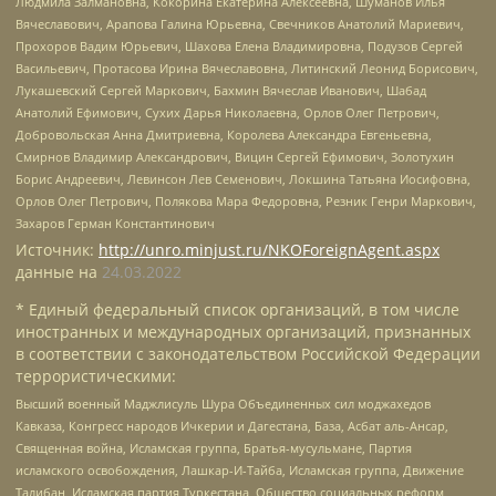
Людмила Залмановна, Кокорина Екатерина Алексеевна, Шуманов Илья
Вячеславович, Арапова Галина Юрьевна, Свечников Анатолий Мариевич,
Прохоров Вадим Юрьевич, Шахова Елена Владимировна, Подузов Сергей
Васильевич, Протасова Ирина Вячеславовна, Литинский Леонид Борисович,
Лукашевский Сергей Маркович, Бахмин Вячеслав Иванович, Шабад
Анатолий Ефимович, Сухих Дарья Николаевна, Орлов Олег Петрович,
Добровольская Анна Дмитриевна, Королева Александра Евгеньевна,
Смирнов Владимир Александрович, Вицин Сергей Ефимович, Золотухин
Борис Андреевич, Левинсон Лев Семенович, Локшина Татьяна Иосифовна,
Орлов Олег Петрович, Полякова Мара Федоровна, Резник Генри Маркович,
Захаров Герман Константинович
Источник:
http://unro.minjust.ru/NKOForeignAgent.aspx
данные на
24.03.2022
* Единый федеральный список организаций, в том числе
иностранных и международных организаций, признанных
в соответствии с законодательством Российской Федерации
террористическими:
Высший военный Маджлисуль Шура Объединенных сил моджахедов
Кавказа, Конгресс народов Ичкерии и Дагестана, База, Асбат аль-Ансар,
Священная война, Исламская группа, Братья-мусульмане, Партия
исламского освобождения, Лашкар-И-Тайба, Исламская группа, Движение
Талибан, Исламская партия Туркестана, Общество социальных реформ,