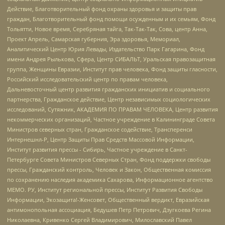
Действие, Благотворительный фонд охраны здоровья и защиты прав
граждан, Благотворительный фонд помощи осужденным и их семьям, Фонд
Тольятти, Новое время, Серебряная тайга, Так-Так-Так, Сова, центр Анна,
Проект Апрель, Самарская губерния, Эра здоровья, Мемориал,
Аналитический Центр Юрия Левады, Издательство Парк Гагарина, Фонд
имени Андрея Рылькова, Сфера, Центр СИБАЛЬТ, Уральская правозащитная
группа, Женщины Евразии, Институт прав человека, Фонд защиты гласности,
Российский исследовательский центр по правам человека,
Дальневосточный центр развития гражданских инициатив и социального
партнерства, Гражданское действие, Центр независимых социологических
исследований, Сутяжник, АКАДЕМИЯ ПО ПРАВАМ ЧЕЛОВЕКА, Центр развития
некоммерческих организаций, Частное учреждение в Калининграде Совета
Министров северных стран, Гражданское содействие, Трансперенси
Интернешнл-Р, Центр Защиты Прав Средств Массовой Информации,
Институт развития прессы - Сибирь, Частное учреждение в Санкт-
Петербурге Совета Министров Северных Стран, Фонд поддержки свободы
прессы, Гражданский контроль, Человек и Закон, Общественная комиссия
по сохранению наследия академика Сахарова, Информационное агентство
МЕМО. РУ, Институт региональной прессы, Институт Развития Свободы
Информации, Экозащита!-Женсовет, Общественный вердикт, Евразийская
антимонопольная ассоциация, Бедушев Петр Петрович, Дзугкоева Регина
Николаевна, Кривенко Сергей Владимирович, Милославский Павел