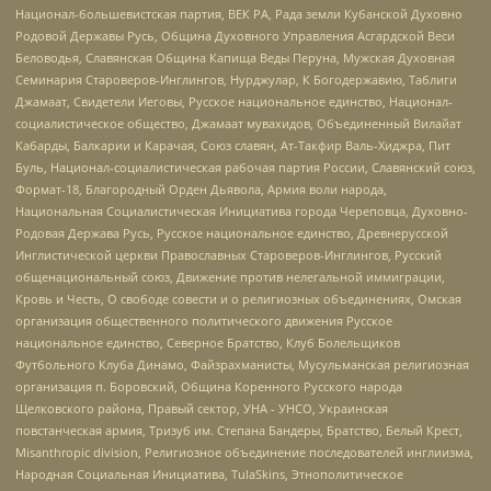
Национал-большевистская партия, ВЕК РА, Рада земли Кубанской Духовно
Родовой Державы Русь, Община Духовного Управления Асгардской Веси
Беловодья, Славянская Община Капища Веды Перуна, Мужская Духовная
Семинария Староверов-Инглингов, Нурджулар, К Богодержавию, Таблиги
Джамаат, Свидетели Иеговы, Русское национальное единство, Национал-
социалистическое общество, Джамаат мувахидов, Объединенный Вилайат
Кабарды, Балкарии и Карачая, Союз славян, Ат-Такфир Валь-Хиджра, Пит
Буль, Национал-социалистическая рабочая партия России, Славянский союз,
Формат-18, Благородный Орден Дьявола, Армия воли народа,
Национальная Социалистическая Инициатива города Череповца, Духовно-
Родовая Держава Русь, Русское национальное единство, Древнерусской
Инглистической церкви Православных Староверов-Инглингов, Русский
общенациональный союз, Движение против нелегальной иммиграции,
Кровь и Честь, О свободе совести и о религиозных объединениях, Омская
организация общественного политического движения Русское
национальное единство, Северное Братство, Клуб Болельщиков
Футбольного Клуба Динамо, Файзрахманисты, Мусульманская религиозная
организация п. Боровский, Община Коренного Русского народа
Щелковского района, Правый сектор, УНА - УНСО, Украинская
повстанческая армия, Тризуб им. Степана Бандеры, Братство, Белый Крест,
Misanthropic division, Религиозное объединение последователей инглиизма,
Народная Социальная Инициатива, TulaSkins, Этнополитическое