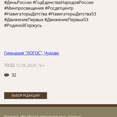
#ДеньРоссии #ГодЕдинстваНародовРоссии
#Минпросвещения #Росдетцентр
#НавигаторыДетства #НавигаторыДетства53
#ДвижениеПервых #ДвижениеПервых53
#РодинойГоржусь
Гимназия "ЛОГОС", Чудово
10:32
12.06.2026 16+
32
ВЫБОР РЕДАКЦИИ
Порядок обработки персональных данных