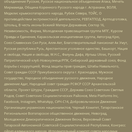
объединение Русские, Русское национальное объединение Атака, Мечеть
Мирмамеда, Община Коренного Русского народа г. Астрахани, ВОЛЯ,
Меджлис крымскотатарского народа, Рубеж Севера, ТОЙС, О
противодействии экстремистской деятельности, РЕВТАТПОД, Артподготовка,
Штольц, В честь иконы Божией Матери Державная, Сектор 16,
Независимость, Фирма, Молодежная правозащитная группа МПГ, Курсом
Правды и Единения, Каракольская инициативная группа, Автоград Крю,
Союз Славянских Сил Руси, Алля-Аят, Благотворительный пансионат Ак Умут,
Русская республика Русь, Арестантское уголовное единство, Башкорт, Нация
и свобода, Нация и свобода, W.H.С., Фалунь Дафа, Иртыш Ultras, Русский
Патриотический клуб-Новокузнецк/РПК, Сибирский державный союз, Фонд
борьбы с коррупцией, Фонд защиты прав граждан, Штабы Навального,
Совет граждан СССР Прикубанского округа г. Краснодара, Мужское
государство, Народное объединение русского движения, Народное
движение Адат, Народный совет граждан РСФСР СССР Архангельской
области, Проект Штурм, Граждане СССР, Держава Союз Советских Светлых
Родов, Совет Советских Социалистических Районов, Meta Platforms Inc,
Facebook, Instagram, WhatsApp, СИЧ-С14, Добровольческое Движение
Организации украинских националистов, Черный Комитет, Татарстанское
Региональное Всетатарское общественное движение, Невоград,
Молодежное Демократическое Движение Весна, Верховный Совет
Татарской Автономной Советской Социалистической Республики, Конгресс
ойрат-калмыцкого народа, Исполнительный комитет совета народных