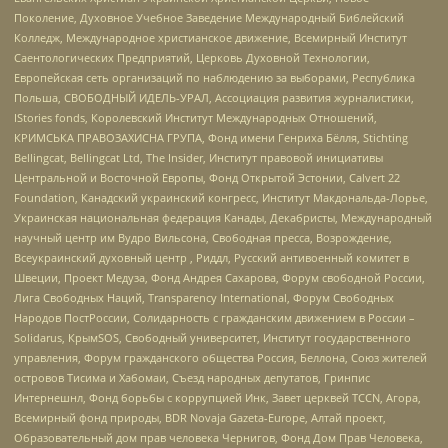
Поколение, Духовное Учебное Заведение Международный Библейский
Колледж, Международное христианское движение, Всемирный Институт
Саентологических Предприятий, Церковь Духовной Технологии,
Европейская сеть организаций по наблюдению за выборами, Республика
Польша, СВОБОДНЫЙ ИДЕЛЬ-УРАЛ, Ассоциация развития журналистики,
IStories fonds, Королевский Институт Международных Отношений,
КРИМСЬКА ПРАВОЗАХИСНА ГРУПА, Фонд имени Генриха Бёлля, Stichting
Bellingcat, Bellingcat Ltd, The Insider, Институт правовой инициативы
Центральной и Восточной Европы, Фонд Открытой Эстонии, Calvert 22
Foundation, Канадский украинский конгресс, Институт Макдональда-Лорье,
Украинская национальная федерация Канады, Декабристы, Международный
научный центр им Вудро Вильсона, Свободная пресса, Возрождение,
Всеукраинский духовный центр , Риддл, Русский антивоенный комитет в
Швеции, Проект Медуза, Фонд Андрея Сахарова, Форум свободной России,
Лига Свободных Наций, Transparеncy International, Форум Свободных
Народов ПостРоссии, Солидарность с гражданским движением в России –
Solidarus, КрымSOS, Свободный университет, Институт государственного
управления, Форум гражданского общества Россия, Беллона, Союз жителей
островов Тисима и Хабомаи, Съезд народных депутатов, Гринпис
Интернешнл, Фонд борьбы с коррупцией Инк, Завет церквей TCCN, Агора,
Всемирный фонд природы, BDR Novaja Gazeta-Europe, Алтай проект,
Образовательный дом прав человека Чернигов, Фонд Дом Прав Человека,