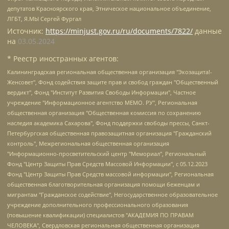
депутатов Красноярского края, Этническое национальное объединение,
ЛГБТ, Я.МЫ Сергей Фургал
Источник:
https://minjust.gov.ru/ru/documents/7822/
данные
на
03.05.2024
* Реестр иностранных агентов:
Калининградская региональная общественная организация "Экозащита!-Женсовет", Фонд содействия защите прав и свобод граждан "Общественный вердикт", Фонд "Институт Развития Свободы Информации", Частное учреждение "Информационное агентство МЕМО. РУ", Региональная общественная организация "Общественная комиссия по сохранению наследия академика Сахарова", Фонд поддержки свободы прессы, Санкт-Петербургская общественная правозащитная организация "Гражданский контроль", Межрегиональная общественная организация "Информационно-просветительский центр "Мемориал", Региональный Фонд "Центр Защиты Прав Средств Массовой Информации", с 05.12.2023 Фонд "Центр Защиты Прав Средств массовой информации", Региональная общественная благотворительная организация помощи беженцам и мигрантам "Гражданское содействие", Негосударственное образовательное учреждение дополнительного профессионального образования (повышение квалификации) специалистов "АКАДЕМИЯ ПО ПРАВАМ ЧЕЛОВЕКА", Свердловская региональная общественная организация "Сутяжник", Автономная некоммерческая организация "Центр независимых социологических исследований", Союз общественных объединений "Российский исследовательский центр по правам человека", Региональное общественное учреждение научно-информационный центр "МЕМОРИАЛ", Некоммерческая организация "Фонд защиты гласности", Автономная некоммерческая организация "Институт прав человека", Городская общественная организация "Екатеринбургское общество "МЕМОРИАЛ", Городская общественная организация "Рязанское историко-просветительское и правозащитное общество "Мемориал" (Рязанский Мемориал), Челябинский региональный орган общественной самодеятельности – женское общественное объединение "Женщины Евразии", Челябинский региональный орган общественной самодеятельности "Уральская правозащитная группа", Фонд содействия защите здоровья и социальной справедливости имени Андрея Рылькова, Автономная Некоммерческая Организация "Аналитический Центр Юрия Левады", Автономная некоммерческая организация социальной поддержки населения "Проект Апрель", Региональная общественная организация помощи женщинам и детям, находящимся в кризисной ситуации "Информационно-методический центр "Анна", Фонд содействия развитию массовых коммуникаций и правовому просвещению "Так-так-Так", Фонд содействия устойчивому развитию "Серебряная тайга", Свердловский региональный общественный фонд социальных проектов "Новое время", "Idel.Реалии", Кавказ.Реалии, Крым.Реалии, Телеканал Настоящее Время, Татаро-башкирская служба Радио Свобода (Azatliq Radiosi), Радио Свободная Европа/Радио Свобода (PCE/PC), "Сибирь.Реалии", "Фактограф", Благотворительный фонд помощи осужденным и их семьям, Автономная некоммерческая организация "Институт глобализации и социальных движений", Фонд "В защиту прав заключенных", Частное учреждение "Центр поддержки и содействия развитию средств массовой информации", Пензенский региональный общественный благотворительный фонд "Гражданский союз", "Север.Реалии", Некоммерческая организация Фонд "Правовая инициатива", Общество с ограниченной ответственностью "Радио Свободная Европа/Радио Свобода", Чешское информационное агентство "MEDIUM-ORIENT", Красноярская региональная общественная организация "Мы против СПИДа", Камалягин Денис Николаевич, Маркелов Сергей Евгеньевич, Пономарев Лев Александрович, Савицкая Людмила Алексеевна, Автономная некоммерческая организация "Центр по работе с проблемой насилия "НАСИЛИЮ.НЕТ", Межрегиональный профессиональный союз работников здравоохранения "Альянс врачей", Юридическое лицо, зарегистрированное в Латвийской Республике, SIA "Medusa Project" (регистрационный номер 40103797863, дата регистрации 10.06.2014), Некоммерческая организация "Фонд по борьбе с коррупцией", Автономная некоммерческая организация "Институт права и публичной политики", Баданин Роман Сергеевич, Гликин Максим Александрович, Железнова Мария Михайловна, Лукьянова Юлия Сергеевна, Маетная Елизавета Витальевна, Маняхин Петр Борисович, Чуракова Ольга Владимировна, Ярош Юлия Петровна, Юридическое лицо "The Insider SIA", зарегистрированное в Риге, Латвийская Республика (дата регистрации 26.06.2015), являющееся администратором доменного имени интернет-издания "The Insider SIA", https://theins.ru, Постернак Алексей Евгеньевич, Рубин Михаил Аркадьевич, Анин Роман Александрович, Юридическое лицо Istories fonds, зарегистрированное в Латвийской Республике (регистрационный номер 50008295751, дата регистрации 24.02.2020), Великовский Дмитрий Александрович, Долинина Ирина Николаевна, Мароховская Алеся Алексеевна, Шлейнов Роман Юрьевич, Шмагун Олеся Валентиновна, Общество с ограниченной ответственностью "Альтаир 2021", Общество с ограниченной ответственностью "Вега 2021", Общество с ограниченной ответственностью "Главный редактор 2021", Общество с ограниченной ответственностью "Ромашки монолит", Важенков Артем Валерьевич, Ивановская областная общественная организация "Центр гендерных исследований", Гурман Юрий Альбертович, Медиапроект "ОВД-Инфо", Егоров Владимир Владимирович, Жилинский Владимир Александрович, Общество с ограниченной ответственностью "ЗП", Иванова София Юрьевна, Карезина Инна Павловна, Кильтау Екатерина Викторовна, Петров Алексей Викторович, Пискунов Сергей Евгеньевич, Смирнов Сергей Сергеевич, Тихонов Михаил Сергеевич, Общество с ограниченной ответственностью "ЖУРНАЛИСТ-ИНОСТРАННЫЙ АГЕНТ", Арапова Галина Юрьевна, Вольтская Татьяна Анатольевна, Американская компания "Mason G.E.S. Anonymous Foundation" (США), являющаяся владельцем интернет-издания https://mnews.world/, Компания "Stichting Bellingcat", зарегистрированная в Нидерландах (дата регистрации 11.07.2018), Захаров Андрей Вячеславович, Клепиковская Екатерина Дмитриевна, Общество с ограниченной ответственностью "МЕМО", Перл Роман Александрович, Симонов Евгений Алексеевич, Соловьева Елена Анатольевна, Сотников Даниил Владимирович, Сурначева Елизавета Дмитриевна, Автономная некоммерческая организация по защите прав человека и информированию населения "Якутия – Наше Мнение", Общество с ограниченной ответственностью "Москоу диджитал медиа", с 26.01.2023 Общество с ограниченной ответственностью "Чайка Белые сады", Ветошкина Валерия Валерьевна, Заговора Максим Александрович, Межрегиональное общественное движение "Российская ЛГБТ - сеть", Оленичев Максим Владимирович, Павлов Иван Юрьевич, Скворцова Елена Сергеевна, Общество с ограниченной ответственностью "Как бы инагент", Кочетков Игорь Викторович, Общество с ограниченной ответственностью "Честные выборы", Еланчик Олег Александрович, Общество с ограниченной ответственностью "Нобелевский призыв", Гималова Регина Эмилевна, Григорьев Андрей Валерьевич, Григорьева Алина Александровна, Ассоциация по содействию защите прав призывников, альтернативнослужащих и военнослужащих "Правозащитная группа "Гражданин.Армия.Право", Хисамова Регина Фаритовна, Автономная некоммерческая организация по реализации социально-правовых программ "Лилит", Дальневосточное общественное движение "Маяк", Санкт-Петербургская ЛГБТ-инициативная группа "Выход", Инициативная группа ЛГБТ+ "Реверс", Алексеев Андрей Викторович, Бекбулатова Таисия Львовна, Беляев Иван Михайлович, Владыкина Елена Сергеевна, Гельман Марат Александрович, Никульшина Вероника Юрьевна, Толоконникова Надежда Андреевна, Шендерович Виктор Анатольевич, Общество с ограниченной ответственностью "Данное сообщение", Общество с ограниченной ответственностью Издательский дом "Новая глава", Айнбиндер Александра Александровна, Московский комьюнити-центр для ЛГБТ+инициатив, Благотворительный фонд развития филантропии, Deutsche Welle (Германия, Kurt-Schumacher-Strasse 3, 53113 Bonn), Борзунова Мария Михайловна, Воробьев Виктор Викторович, Голубева Анна Львовна, Константинова Алла Михайловна, Малкова Ирина Владимировна, Мурадов Мурад Абдулгалимович, Осетинская Елизавета Николаевна, Понасенков Евгений Николаевич, Ганапольский Матвей Юрьевич, Киселев Евгений Алексеевич, Борухович Ирина Григорьевна, Дремин Иван Тимофеевич, Дубровский Дмитрий Викторович, Красноярская региональная общественная организация поддержки и развития альтернативных образовательных технологий и межкультурных коммуникаций "ИНТЕРРА", Маяковская Екатерина Алексеевна, Фейгин Марк Захарович, Филимонов Андрей Викторович, Дзугкоева Регина Николаевна, Доброхотов Роман Александрович, Дудь Юрий Александрович, Елкин Сергей Владимирович, Кругликов Кирилл Игоревич, Сабунаева Мария Леонидовна, Семенов Алексей Владимирович, Шаинян Карен Багратович, Шульман Екатерина Михайловна, Асафьев Артур Валерьевич, Вахштайн Виктор Семенович, Венедиктов Алексей Алексеевич, Лушникова Екатерина Евгеньевна, Волков Леонид Михайлович, Невзоров Александр Глебович, Пархоменко Сергей Борисович, Сироткин Ярослав Николаевич, Кара-Мурза Владимир Владимирович, Баранова Наталья Владимировна, Гозман Леонид Яковлевич, Кагарлицкий Борис Юльевич, Климарев Михаил Валерьевич, Милов Владимир Станиславович, Автономная некоммерческая организация Краснодарский центр современного искусства "Типография", Моргенштерн Алишер Тагирович, Соболь Любовь Эдуардовна, Общество с ограниченной ответственностью "ЛИЗА НОРМ", Каспаров Гарри Кимович, Ходорковский Михаил Борисович, Общество с ограниченной ответственностью "Апрельские тезисы", Данилович Ирина Брониславовна, Кашин Олег Владимирович, Петров Николай Владимирович, Пивоваров Алексей Владимирович, Соколов Михаил Владимирович, Цветкова Юлия Владимировна, Чичваркин Евгений Александрович, Комитет против пыток/Команда против пыток, Общество с ограниченной ответственностью "Первый научный", Общество с ограниченной ответственностью "Вертолет и ко", Белоцерковская Вероника Борисовна, Кац Максим Евгеньевич, Лазарева Татьяна Юрьевна, Шаведдинов Руслан Табризович, Яшин Илья Валерьевич, Общество с ограниченной ответственностью "Иноагент ААВ", Алешковский Дмитрий Петрович, Альбац Евгения Марковна, Быков Дмитрий Львович, Галямина Юлия Евгеньевна, Лойко Сергей Леонидович, Мартынов Кирилл Константинович, Медведев Сергей Александрович, Крашенинников Федор Геннадиевич, Гордеева Катерина Вл