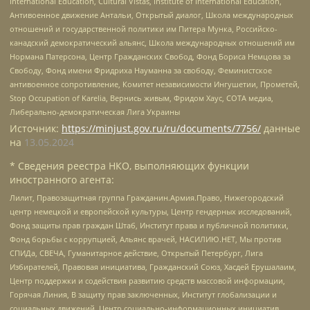
International Education, Cultural Vistas, Institute of International Education,
Антивоенное движение Антальи, Открытый диалог, Школа международных
отношений и государственной политики им Питера Мунка, Российско-
канадский демократический альянс, Школа международных отношений им
Нормана Патерсона, Центр Гражданских Свобод, Фонд Бориса Немцова за
Свободу, Фонд имени Фридриха Науманна за свободу, Феминистское
антивоенное сопротивление, Комитет независимости Ингушетии, Прометей,
Stop Occupation of Karelia, Вернись живым, Фридом Хаус, СОТА медиа,
Либерально-демократическая Лига Украины
Источник:
https://minjust.gov.ru/ru/documents/7756/
данные
на
13.05.2024
* Сведения реестра НКО, выполняющих функции
иностранного агента:
Лилит, Правозащитная группа Гражданин.Армия.Право, Нижегородский
центр немецкой и европейской культуры, Центр гендерных исследований,
Фонд защиты прав граждан Штаб, Институт права и публичной политики,
Фонд борьбы с коррупцией, Альянс врачей, НАСИЛИЮ.НЕТ, Мы против
СПИДа, СВЕЧА, Гуманитарное действие, Открытый Петербург, Лига
Избирателей, Правовая инициатива, Гражданский Союз, Хасдей Ерушалаим,
Центр поддержки и содействия развитию средств массовой информации,
Горячая Линия, В защиту прав заключенных, Институт глобализации и
социальных движений, Центр социально-информационных инициатив