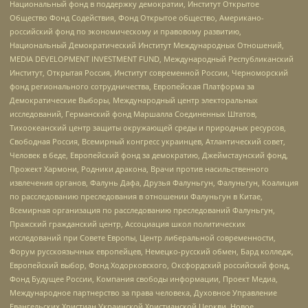
Национальный фонд в поддержку демократии, Институт Открытое
Общество Фонд Содействия, Фонд Открытое общество, Американо-
российский фонд по экономическому и правовому развитию,
Национальный Демократический Институт Международных Отношений,
MEDIA DEVELOPMENT INVESTMENT FUND, Международный Республиканский
Институт, Открытая Россия, Институт современной России, Черноморский
фонд регионального сотрудничества, Европейская Платформа за
Демократические Выборы, Международный центр электоральных
исследований, Германский фонд Маршалла Соединенных Штатов,
Тихоокеанский центр защиты окружающей среды и природных ресурсов,
Свободная Россия, Всемирный конгресс украинцев, Атлантический совет,
Человек в беде, Европейский фонд за демократию, Джеймстаунский фонд,
Прожект Хармони, Родники дракона, Врачи против насильственного
извлечения органов, Фалунь Дафа, Друзья Фалуньгун, Фалуньгун, Коалиция
по расследованию преследования в отношении Фалуньгун в Китае,
Всемирная организация по расследованию преследований Фалуньгун,
Пражский гражданский центр, Ассоциация школ политических
исследований при Совете Европы, Центр либеральной современности,
Форум русскоязычных европейцев, Немецко-русский обмен, Бард колледж,
Европейский выбор, Фонд Ходорковского, Оксфордский российский фонд,
Фонд Будущее России, Компания свободы информации, Проект Медиа,
Международное партнерство за права человека, Духовное Управление
Евангельских Христиан Украинской Христианской Церкви, Новое