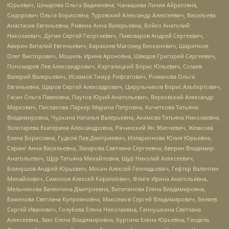
Юрьевич, Шнырова Ольга Вадимовна, Чанышева Лилия Айратовна,
Сидорович Ольга Борисовна, Туровский Александр Алексеевич, Васильева
Анастасия Евгеньевна, Ривина Анна Валерьевна, Бойко Анатолий
Николаевич, Дугин Сергей Георгиевич, Пивоваров Андрей Сергеевич,
Аверин Виталий Евгеньевич, Барахоев Магомед Бекханович, Шарипков
Олег Викторович, Мошель Ирина Ароновна, Шведов Григорий Сергеевич,
Пономарев Лев Александрович, Каргалицкий Борис Юльевич, Созаев
Валерий Валерьевич, Исламов Тимур Рифгатович, Романова Ольга
Евгеньевна, Щаров Сергей Алексадрович, Цирульников Борис Альбертович,
Гасан Ольга Павловна, Паутов Юрий Анатольевич, Верховский Александр
Маркович, Пислакова-Паркер Марина Петровна, Кочеткова Татьяна
Владимировна, Чуркина Наталья Валерьевна, Акимова Татьяна Николаевна,
Золотарева Екатерина Александровна, Рачинский Ян Збигневич, Жемкова
Елена Борисовна, Гудков Лев Дмитриевич, Илларионова Юлия Юрьевна,
Саранг Анна Васильевна, Захарова Светлана Сергеевна, Аверин Владимир
Анатольевич, Щур Татьяна Михайловна, Щур Николай Алексеевич,
Блинушов Андрей Юрьевич, Мосин Алексей Геннадьевич, Гефтер Валентин
Михайлович, Симонов Алексей Кириллович, Флиге Ирина Анатольевна,
Мельникова Валентина Дмитриевна, Вититинова Елена Владимировна,
Баженова Светлана Куприяновна, Максимов Сергей Владимирович, Беляев
Сергей Иванович, Голубева Елена Николаевна, Ганнушкина Светлана
Алексеевна, Закс Елена Владимировна, Буртина Елена Юрьевна, Гендель