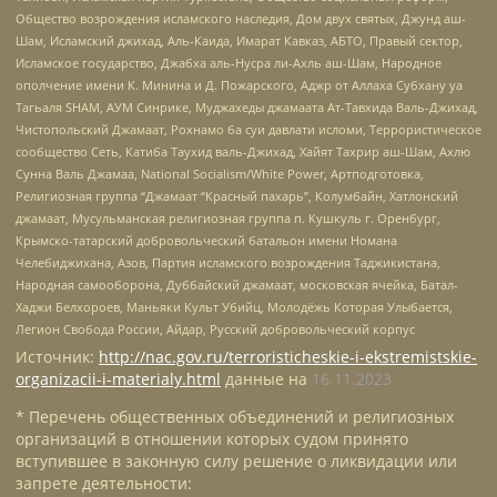
Общество возрождения исламского наследия, Дом двух святых, Джунд аш-
Шам, Исламский джихад, Аль-Каида, Имарат Кавказ, АБТО, Правый сектор,
Исламское государство, Джабха аль-Нусра ли-Ахль аш-Шам, Народное
ополчение имени К. Минина и Д. Пожарского, Аджр от Аллаха Субхану уа
Тагьаля SHAM, АУМ Синрике, Муджахеды джамаата Ат-Тавхида Валь-Джихад,
Чистопольский Джамаат, Рохнамо ба суи давлати исломи, Террористическое
сообщество Сеть, Катиба Таухид валь-Джихад, Хайят Тахрир аш-Шам, Ахлю
Сунна Валь Джамаа, National Socialism/White Power, Артподготовка,
Религиозная группа “Джамаат “Красный пахарь”, Колумбайн, Хатлонский
джамаат, Мусульманская религиозная группа п. Кушкуль г. Оренбург,
Крымско-татарский добровольческий батальон имени Номана
Челебиджихана, Азов, Партия исламского возрождения Таджикистана,
Народная самооборона, Дуббайский джамаат, московская ячейка, Батал-
Хаджи Белхороев, Маньяки Культ Убийц, Молодёжь Которая Улыбается,
Легион Свобода России, Айдар, Русский добровольческий корпус
Источник:
http://nac.gov.ru/terroristicheskie-i-ekstremistskie-
organizacii-i-materialy.html
данные на
16.11.2023
* Перечень общественных объединений и религиозных
организаций в отношении которых судом принято
вступившее в законную силу решение о ликвидации или
запрете деятельности: