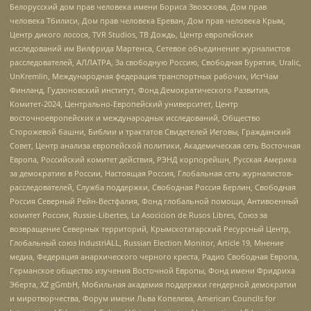
Белорусский дом прав человека имени Бориса Звозскова, Дом прав
человека Тбилиси, Дом прав человека Ереван, Дом прав человека Крым,
Центр дикого лосося, TVR Studios, ТВ Дождь, Центр европейских
исследований им Вилфрида Мартенса, Сетевое объединение журналистов
расследователей, АЛЛАТРА, За свободную Россию, Свободная Бурятия, Uralic,
UnKremlin, Международная федерация транспортных рабочих, ИстЧам
Финланд, Гудзоновский институт, Фонд Демократического Развития,
Комитет-2024, Центрально-Европейский университет, Центр
восточноевропейских и международных исследований, Общество
Сторожевой башни, Библии и трактатов Свидетелей Иеговы, Гражданский
Совет, Центр анализа европейской политики, Академическая сеть Восточная
Европа, Российский комитет действия, РЭНД корпорейшн, Русская Америка
за демократию в России, Настоящая Россия, Глобальная сеть журналистов-
расследователей, Служба поддержки, Свободная Россия Берлин, Свободная
Россия Северный Рейн-Вестфалия, Фонд глобальной помощи, Антивоенный
комитет России, Russie-Libertes, La Asocicion de Rusos Libres, Союз за
возвращение Северных территорий, Крымскотатарский Ресурсный Центр,
Глобальный союз IndustriALL, Russian Election Monitor, Article 19, Мнение
медиа, Федерация анархического черного креста, Радио Свободная Европа,
Германское общество изучения Восточной Европы, Фонд имени Фридриха
Эберта, XZ gGmbH, Мобильная академия поддержки гендерной демократии
и миротворчества, Форум имени Льва Копелева, American Councils for