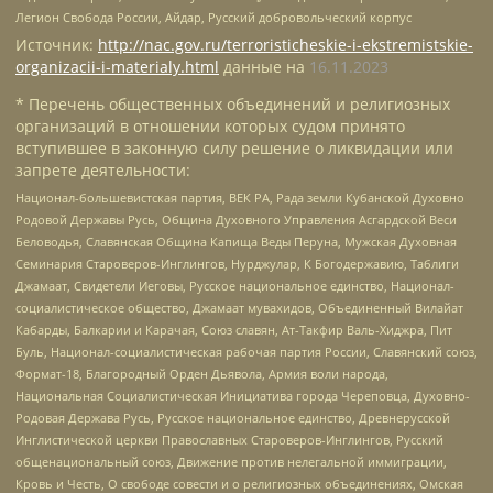
Легион Свобода России, Айдар, Русский добровольческий корпус
Источник:
http://nac.gov.ru/terroristicheskie-i-ekstremistskie-
organizacii-i-materialy.html
данные на
16.11.2023
* Перечень общественных объединений и религиозных
организаций в отношении которых судом принято
вступившее в законную силу решение о ликвидации или
запрете деятельности:
Национал-большевистская партия, ВЕК РА, Рада земли Кубанской Духовно
Родовой Державы Русь, Община Духовного Управления Асгардской Веси
Беловодья, Славянская Община Капища Веды Перуна, Мужская Духовная
Семинария Староверов-Инглингов, Нурджулар, К Богодержавию, Таблиги
Джамаат, Свидетели Иеговы, Русское национальное единство, Национал-
социалистическое общество, Джамаат мувахидов, Объединенный Вилайат
Кабарды, Балкарии и Карачая, Союз славян, Ат-Такфир Валь-Хиджра, Пит
Буль, Национал-социалистическая рабочая партия России, Славянский союз,
Формат-18, Благородный Орден Дьявола, Армия воли народа,
Национальная Социалистическая Инициатива города Череповца, Духовно-
Родовая Держава Русь, Русское национальное единство, Древнерусской
Инглистической церкви Православных Староверов-Инглингов, Русский
общенациональный союз, Движение против нелегальной иммиграции,
Кровь и Честь, О свободе совести и о религиозных объединениях, Омская