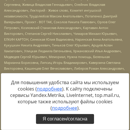
Для повышения удобства сайта мы используем
cookies (
подробнее
). К сайту подключены
Источник:
https://minjust.gov.ru/uploaded/files/reestr-
сервисы Yandex.Metrika, LiveInternet, top.mail.ru,
inostrannyih-agentov-22-03-2024.pdf
данные на
22.03.2024
которые также используют файлы cookies
(
подробнее
).
Я согласен/согласна