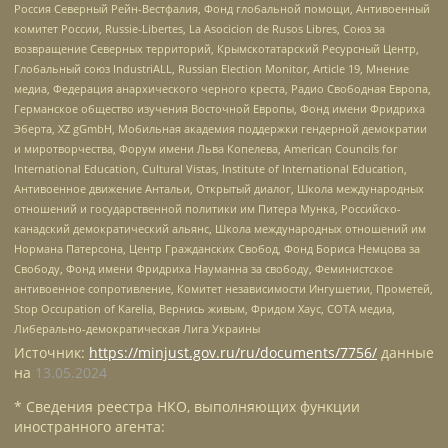
Россия Северный Рейн-Вестфалия, Фонд глобальной помощи, Антивоенный
комитет России, Russie-Libertes, La Asocicion de Rusos Libres, Союз за
возвращение Северных территорий, Крымскотатарский Ресурсный Центр,
Глобальный союз IndustriALL, Russian Election Monitor, Article 19, Мнение
медиа, Федерация анархического черного креста, Радио Свободная Европа,
Германское общество изучения Восточной Европы, Фонд имени Фридриха
Эберта, XZ gGmbH, Мобильная академия поддержки гендерной демократии
и миротворчества, Форум имени Льва Копелева, American Councils for
International Education, Cultural Vistas, Institute of International Education,
Антивоенное движение Антальи, Открытый диалог, Школа международных
отношений и государственной политики им Питера Мунка, Российско-
канадский демократический альянс, Школа международных отношений им
Нормана Патерсона, Центр Гражданских Свобод, Фонд Бориса Немцова за
Свободу, Фонд имени Фридриха Науманна за свободу, Феминистское
антивоенное сопротивление, Комитет независимости Ингушетии, Прометей,
Stop Occupation of Karelia, Вернись живым, Фридом Хаус, СОТА медиа,
Либерально-демократическая Лига Украины
Источник:
https://minjust.gov.ru/ru/documents/7756/
данные
на
13.05.2024
* Сведения реестра НКО, выполняющих функции
иностранного агента: