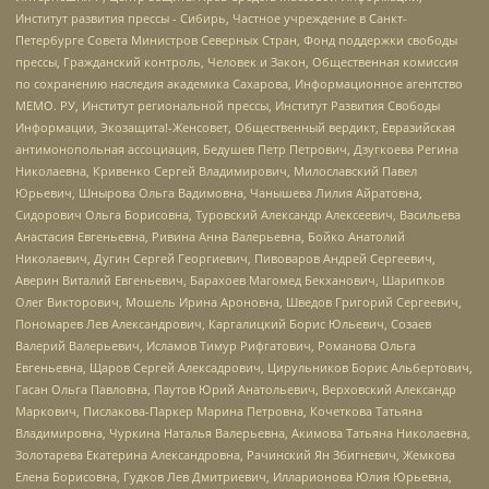
Институт развития прессы - Сибирь, Частное учреждение в Санкт-
Петербурге Совета Министров Северных Стран, Фонд поддержки свободы
прессы, Гражданский контроль, Человек и Закон, Общественная комиссия
по сохранению наследия академика Сахарова, Информационное агентство
МЕМО. РУ, Институт региональной прессы, Институт Развития Свободы
Информации, Экозащита!-Женсовет, Общественный вердикт, Евразийская
антимонопольная ассоциация, Бедушев Петр Петрович, Дзугкоева Регина
Николаевна, Кривенко Сергей Владимирович, Милославский Павел
Юрьевич, Шнырова Ольга Вадимовна, Чанышева Лилия Айратовна,
Сидорович Ольга Борисовна, Туровский Александр Алексеевич, Васильева
Анастасия Евгеньевна, Ривина Анна Валерьевна, Бойко Анатолий
Николаевич, Дугин Сергей Георгиевич, Пивоваров Андрей Сергеевич,
Аверин Виталий Евгеньевич, Барахоев Магомед Бекханович, Шарипков
Олег Викторович, Мошель Ирина Ароновна, Шведов Григорий Сергеевич,
Пономарев Лев Александрович, Каргалицкий Борис Юльевич, Созаев
Валерий Валерьевич, Исламов Тимур Рифгатович, Романова Ольга
Евгеньевна, Щаров Сергей Алексадрович, Цирульников Борис Альбертович,
Гасан Ольга Павловна, Паутов Юрий Анатольевич, Верховский Александр
Маркович, Пислакова-Паркер Марина Петровна, Кочеткова Татьяна
Владимировна, Чуркина Наталья Валерьевна, Акимова Татьяна Николаевна,
Золотарева Екатерина Александровна, Рачинский Ян Збигневич, Жемкова
Елена Борисовна, Гудков Лев Дмитриевич, Илларионова Юлия Юрьевна,