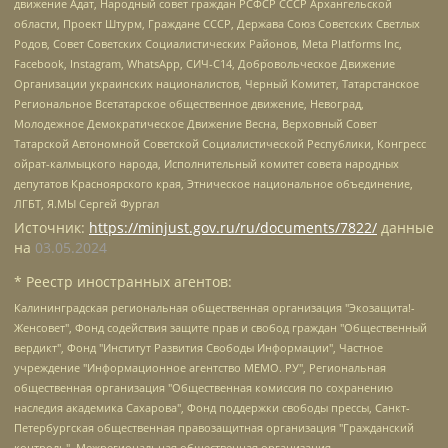
движение Адат, Народный совет граждан РСФСР СССР Архангельской
области, Проект Штурм, Граждане СССР, Держава Союз Советских Светлых
Родов, Совет Советских Социалистических Районов, Meta Platforms Inc,
Facebook, Instagram, WhatsApp, СИЧ-С14, Добровольческое Движение
Организации украинских националистов, Черный Комитет, Татарстанское
Региональное Всетатарское общественное движение, Невоград,
Молодежное Демократическое Движение Весна, Верховный Совет
Татарской Автономной Советской Социалистической Республики, Конгресс
ойрат-калмыцкого народа, Исполнительный комитет совета народных
депутатов Красноярского края, Этническое национальное объединение,
ЛГБТ, Я.МЫ Сергей Фургал
Источник:
https://minjust.gov.ru/ru/documents/7822/
данные
на
03.05.2024
* Реестр иностранных агентов:
Калининградская региональная общественная организация "Экозащита!-Женсовет", Фонд содействия защите прав и свобод граждан "Общественный вердикт", Фонд "Институт Развития Свободы Информации", Частное учреждение "Информационное агентство МЕМО. РУ", Региональная общественная организация "Общественная комиссия по сохранению наследия академика Сахарова", Фонд поддержки свободы прессы, Санкт-Петербургская общественная правозащитная организация "Гражданский контроль", Межрегиональная общественная организация "Информационно-просветительский центр "Мемориал", Региональный Фонд "Центр Защиты Прав Средств Массовой Информации", с 05.12.2023 Фонд "Центр Защиты Прав Средств массовой информации", Региональная общественная благотворительная организация помощи беженцам и мигрантам "Гражданское содействие", Негосударственное образовательное учреждение дополнительного профессионального образования (повышение квалификации) специалистов "АКАДЕМИЯ ПО ПРАВАМ ЧЕЛОВЕКА", Свердловская региональная общественная организация "Сутяжник", Автономная некоммерческая организация "Центр независимых социологических исследований", Союз общественных объединений "Российский исследовательский центр по правам человека", Региональное общественное учреждение научно-информационный центр "МЕМОРИАЛ", Некоммерческая организация "Фонд защиты гласности", Автономная некоммерческая организация "Институт прав человека", Городская общественная организация "Екатеринбургское общество "МЕМОРИАЛ", Городская общественная организация "Рязанское историко-просветительское и правозащитное общество "Мемориал" (Рязанский Мемориал), Челябинский региональный орган общественной самодеятельности – женское общественное объединение "Женщины Евразии", Челябинский региональный орган общественной самодеятельности "Уральская правозащитная группа", Фонд содействия защите здоровья и социальной справедливости имени Андрея Рылькова, Автономная Некоммерческая Организация "Аналитический Центр Юрия Левады", Автономная некоммерческая организация социальной поддержки населения "Проект Апрель", Региональная общественная организация помощи женщинам и детям, находящимся в кризисной ситуации "Информационно-методический центр "Анна", Фонд содействия развитию массовых коммуникаций и правовому просвещению "Так-так-Так", Фонд содействия устойчивому развитию "Серебряная тайга", Свердловский региональный общественный фонд социальных проектов "Новое время", "Idel.Реалии", Кавказ.Реалии, Крым.Реалии, Телеканал Настоящее Время, Татаро-башкирская служба Радио Свобода (Azatliq Radiosi), Радио Свободная Европа/Радио Свобода (PCE/PC), "Сибирь.Реалии", "Фактограф", Благотворительный фонд помощи осужденным и их семьям, Автономная некоммерческая организация "Институт глобализации и социальных движений", Фонд "В защиту прав заключенных", Частное учреждение "Центр поддержки и содействия развитию средств массовой информации", Пензенский региональный общественный благотворительный фонд "Гражданский союз", "Север.Реалии", Некоммерческая организация Фонд "Правовая инициатива", Общество с ограниченной ответственностью "Радио Свободная Европа/Радио Свобода", Чешское информационное агентство "MEDIUM-ORIENT", Красноярская региональная общественная организация "Мы против СПИДа", Камалягин Денис Николаевич, Маркелов Сергей Евгеньевич, Пономарев Лев Александрович, Савицкая Людмила Алексеевна, Автономная некоммерческая организация "Центр по работе с проблемой насилия "НАСИЛИЮ.НЕТ", Межрегиональный профессиональный союз работников здравоохранения "Альянс врачей", Юридическое лицо, зарегистрированное в Латвийской Республике, SIA "Medusa Project" (регистрационный номер 40103797863, дата регистрации 10.06.2014), Некоммерческая организация "Фонд по борьбе с коррупцией", Автономная некоммерческая организация "Институт права и публичной политики", Баданин Роман Сергеевич, Гликин Максим Александрович, Железнова Мария Михайловна, Лукьянова Юлия Сергеевна, Маетная Елизавета Витальевна, Маняхин Петр Борисович, Чуракова Ольга Владимировна, Ярош Юлия Петровна, Юридическое лицо "The Insider SIA", зарегистрированное в Риге, Латвийская Республика (дата регистрации 26.06.2015), являющееся администратором доменного имени интернет-издания "The Insider SIA", https://theins.ru, Постернак Алексей Евгеньевич, Рубин Михаил Аркадьевич, Анин Роман Александрович, Юридическое лицо Istories fonds, зарегистрированное в Латвийской Республике (регистрационный номер 50008295751, дата регистрации 24.02.2020), Великовский Дмитрий Александрович, Долинина Ирина Николаевна, Мароховская Алеся Алексеевна, Шлейнов Роман Юрьевич, Шмагун Олеся Валентиновна, Общество с ограниченной ответственностью "Альтаир 2021", Общество с ограниченной ответственностью "Вега 2021", Общество с ограниченной ответственностью "Главный редактор 2021", Общество с ограниченной ответственностью "Ромашки монолит", Важенков Артем Валерьевич, Ивановская областная общественная организация "Центр гендерных исследований", Гурман Юрий Альбертович, Медиапроект "ОВД-Инфо", Егоров Владимир Владимирович, Жилинский Владимир Александрович, Общество с ограниченной ответственностью "ЗП", Иванова София Юрьевна, Карезина Инна Павловна, Кильтау Екатерина Викторовна, Петров Алексей Викторович, Пискунов Сергей Евгеньевич, Смирнов Сергей Сергеевич, Тихонов Михаил Сергеевич, Общество с ограниченной ответственностью "ЖУРНАЛИСТ-ИНОСТРАННЫЙ АГЕНТ", Арапова Галина Юрьевна, Вольтская Татьяна Анатольевна, Американская компания "Mason G.E.S. Anonymous Foundation" (США), являющаяся владельцем интернет-издания https://mnews.world/, Компания "Stichting Bellingcat", зарегистрированная в Нидерландах (дата регистрации 11.07.2018), Захаров Андрей Вячеславович, Клепиковская Екатерина Дмитриевна, Общество с ограниченной ответственностью "МЕМО", Перл Роман Александрович, Симонов Евгений Алексеевич, Соловьева Елена Анатольевна, Сотников Даниил Владимирович, Сурначева Елизавета Дмитриевна, Автономная некоммерческая организация по защите прав человека и информированию населения "Якутия – Наше Мнение", Общество с ограниченной ответственностью "Москоу диджитал медиа", с 26.01.2023 Общество с ограниченной ответственностью "Чайка Белые сады", Ветошкина Валерия Валерьевна, Заговора Максим Александрович, Межрегиональное общественное движение "Российская ЛГБТ - сеть", Оленичев Максим Владимирович, Павлов Иван Юрьевич, Скворцова Елена Сергеевна, Общество с ограниченной ответственностью "Как бы инагент", Кочетков Игорь Викторович, Общество с ограниченной ответственностью "Честные выборы", Еланчик Олег Александрович, Общество с ограниченной ответственностью "Нобелевский призыв", Гималова Регина Эмилевна, Григорьев Андрей Валерьевич, Григорьева Алина Александровна, Ассоциация по содействию защите прав призывников, альтернативнослужащих и военнослужащих "Правозащитная группа "Гражданин.Армия.Право", Хисамова Регина Фаритовна, Автономная некоммерческая организация по реализации социально-правовых программ "Лилит", Дальневосточное общественное движение "Маяк", Санкт-Петербургская ЛГБТ-инициативная группа "Выход", Инициативная группа ЛГБТ+ "Реверс", Алексеев Андрей Викторович, Бекбулатова Таисия Львовна, Беляев Иван Михайлович, Владыкина Елена Сергеевна, Гельман Марат Александрович, Никульшина Вероника Юрьевна, Толоконникова Надежда Андреевна, Шендерович Виктор Анатольевич, Общество с ограниченной ответственностью "Данное сообщение", Общество с ограниченной ответственностью Издательский дом "Новая глава", Айнбиндер Александра Александровна, Московский комьюнити-центр для ЛГБТ+инициатив, Благотворительный фонд развития филантропии, Deutsche Welle (Германия, Kurt-Schumacher-Strasse 3, 53113 Bonn), Борзунова Мария Михайловна, Воробьев Виктор Викторович, Голубева Анна Львовна, Константинова Алла Михайловна, Малкова Ирина Владимировна, Мурадов Мурад Абдулгалимович, Осетинская Елизавета Николаевна, Понасенков Евгений Николаевич, Ганапольский Матвей Юрьевич, Киселев Евгений Алексеевич, Борухович Ирина Григорьевна, Дремин Иван Тимофеевич, Дубровский Дмитрий Викторович, Красноярская региональная общественная организация поддержки и развития альтернативных образовательных технологий и межкультурных коммуникаций "ИНТЕРРА", Маяковская Екатерина Алексеевна, Фейгин Марк Захарович, Филимонов Андрей Викторович, Дзугкоева Регина Николаевна, Доброхотов Роман Александрович, Дудь Юрий Александрович, Елкин Сергей Владимирович, Кругликов Кирилл Игоревич, Сабунаева Мария Леонидовна, Семенов Алексей Владимирович, Шаинян Карен Багратович, Шульман Екатерина Михайловна, Асафьев Артур Валерьевич, Вахштайн Виктор Семенович, Венедиктов Алексей Алексеевич, Лушникова Екатерина Евгеньевна, Волков Леонид Михайлович, Невзоров Александр Глебович, Пархоменко Сергей Борисович, Сироткин Ярослав Николаевич, Кара-Мурза Владимир Владимирович, Баранова Наталья Владимировна, Гозман Леонид Яковлевич, Кагарлицкий Борис Юльевич, Климарев Михаил Валерьевич, Милов Владимир Станиславович, Автономная некоммерческая организация Краснодарский центр современного искусства "Типография", Моргенштерн Алишер Тагирович, Соболь Любовь Эдуардовна, Общество с ограниченной ответственностью "ЛИЗА НОРМ", Каспаров Гарри Кимович, Ходорковский Михаил Борисович, Общество с ограниченной ответственностью "Апрельские тезисы", Данилович Ирина Брониславовна, Кашин Олег Владимирович, Петров Николай Владимирович, Пивоваров Алексей Владимирович, Соколов Михаил Владимирович, Цветкова Юлия Владимировна, Чичваркин Евгений Александрович, Комитет против пыток/Команда против пыток, Общество с ограниченной ответственностью "Первый научный", Общество с ограниченной ответственностью "Вертолет и ко", Белоцерковская Вероника Борисовна, Кац Максим Евгеньевич, Лазарева Татьяна Юрьевна, Шаведдинов Руслан Табризович, Яшин Илья Валерьевич, Общество с ограниченной ответственностью "Иноагент ААВ", Алешковский Дмитрий Петрович, Альбац Евгения Марковна, Быков Дмитрий Львович, Галямина Юлия Евгеньевна, Лойко Сергей Леонидович, Мартынов Кирилл Константинович, Медведев Сергей Александрович, Крашенинников Федор Геннадиевич, Гордеева Катерина Вл