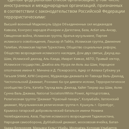
иностранных и международных организаций, признанных
в соответствии с законодательством Российской Федерации
террористическими:
Высший военный Маджлисуль Шура Объединенных сил моджахедов
Кавказа, Конгресс народов Ичкерии и Дагестана, База, Асбат аль-Ансар,
Священная война, Исламская группа, Братья-мусульмане, Партия
исламского освобождения, Лашкар-И-Тайба, Исламская группа, Движение
Талибан, Исламская партия Туркестана, Общество социальных реформ,
Общество возрождения исламского наследия, Дом двух святых, Джунд аш-
Шам, Исламский джихад, Аль-Каида, Имарат Кавказ, АБТО, Правый сектор,
Исламское государство, Джабха аль-Нусра ли-Ахль аш-Шам, Народное
ополчение имени К. Минина и Д. Пожарского, Аджр от Аллаха Субхану уа
Тагьаля SHAM, АУМ Синрике, Муджахеды джамаата Ат-Тавхида Валь-Джихад,
Чистопольский Джамаат, Рохнамо ба суи давлати исломи, Террористическое
сообщество Сеть, Катиба Таухид валь-Джихад, Хайят Тахрир аш-Шам, Ахлю
Сунна Валь Джамаа, National Socialism/White Power, Артподготовка,
Религиозная группа “Джамаат “Красный пахарь”, Колумбайн, Хатлонский
джамаат, Мусульманская религиозная группа п. Кушкуль г. Оренбург,
Крымско-татарский добровольческий батальон имени Номана
Челебиджихана, Азов, Партия исламского возрождения Таджикистана,
Народная самооборона, Дуббайский джамаат, московская ячейка, Батал-
Хаджи Белхороев, Маньяки Культ Убийц, Молодёжь Которая Улыбается,