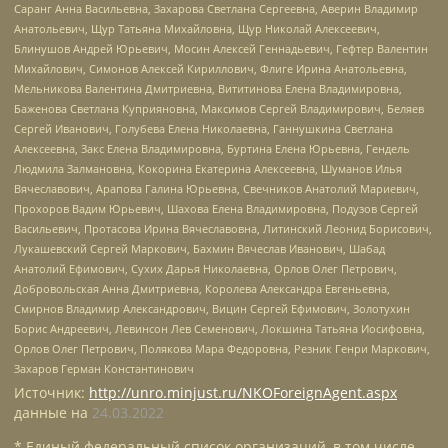
Саранг Анна Васильевна, Захарова Светлана Сергеевна, Аверин Владимир
Анатольевич, Щур Татьяна Михайловна, Щур Николай Алексеевич,
Блинушов Андрей Юрьевич, Мосин Алексей Геннадьевич, Гефтер Валентин
Михайлович, Симонов Алексей Кириллович, Флиге Ирина Анатольевна,
Мельникова Валентина Дмитриевна, Вититинова Елена Владимировна,
Баженова Светлана Куприяновна, Максимов Сергей Владимирович, Беляев
Сергей Иванович, Голубева Елена Николаевна, Ганнушкина Светлана
Алексеевна, Закс Елена Владимировна, Буртина Елена Юрьевна, Гендель
Людмила Залмановна, Кокорина Екатерина Алексеевна, Шуманов Илья
Вячеславович, Арапова Галина Юрьевна, Свечников Анатолий Мариевич,
Прохоров Вадим Юрьевич, Шахова Елена Владимировна, Подузов Сергей
Васильевич, Протасова Ирина Вячеславовна, Литинский Леонид Борисович,
Лукашевский Сергей Маркович, Бахмин Вячеслав Иванович, Шабад
Анатолий Ефимович, Сухих Дарья Николаевна, Орлов Олег Петрович,
Добровольская Анна Дмитриевна, Королева Александра Евгеньевна,
Смирнов Владимир Александрович, Вицин Сергей Ефимович, Золотухин
Борис Андреевич, Левинсон Лев Семенович, Локшина Татьяна Иосифовна,
Орлов Олег Петрович, Полякова Мара Федоровна, Резник Генри Маркович,
Захаров Герман Константинович
Источник:
http://unro.minjust.ru/NKOForeignAgent.aspx
данные на
24.03.2022
* Единый федеральный список организаций, в том числе