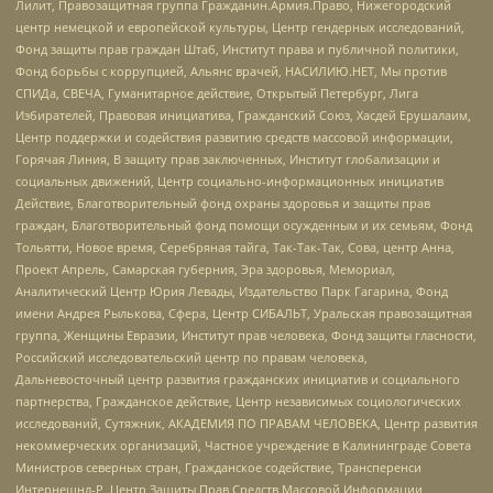
Лилит, Правозащитная группа Гражданин.Армия.Право, Нижегородский
центр немецкой и европейской культуры, Центр гендерных исследований,
Фонд защиты прав граждан Штаб, Институт права и публичной политики,
Фонд борьбы с коррупцией, Альянс врачей, НАСИЛИЮ.НЕТ, Мы против
СПИДа, СВЕЧА, Гуманитарное действие, Открытый Петербург, Лига
Избирателей, Правовая инициатива, Гражданский Союз, Хасдей Ерушалаим,
Центр поддержки и содействия развитию средств массовой информации,
Горячая Линия, В защиту прав заключенных, Институт глобализации и
социальных движений, Центр социально-информационных инициатив
Действие, Благотворительный фонд охраны здоровья и защиты прав
граждан, Благотворительный фонд помощи осужденным и их семьям, Фонд
Тольятти, Новое время, Серебряная тайга, Так-Так-Так, Сова, центр Анна,
Проект Апрель, Самарская губерния, Эра здоровья, Мемориал,
Аналитический Центр Юрия Левады, Издательство Парк Гагарина, Фонд
имени Андрея Рылькова, Сфера, Центр СИБАЛЬТ, Уральская правозащитная
группа, Женщины Евразии, Институт прав человека, Фонд защиты гласности,
Российский исследовательский центр по правам человека,
Дальневосточный центр развития гражданских инициатив и социального
партнерства, Гражданское действие, Центр независимых социологических
исследований, Сутяжник, АКАДЕМИЯ ПО ПРАВАМ ЧЕЛОВЕКА, Центр развития
некоммерческих организаций, Частное учреждение в Калининграде Совета
Министров северных стран, Гражданское содействие, Трансперенси
Интернешнл-Р, Центр Защиты Прав Средств Массовой Информации,