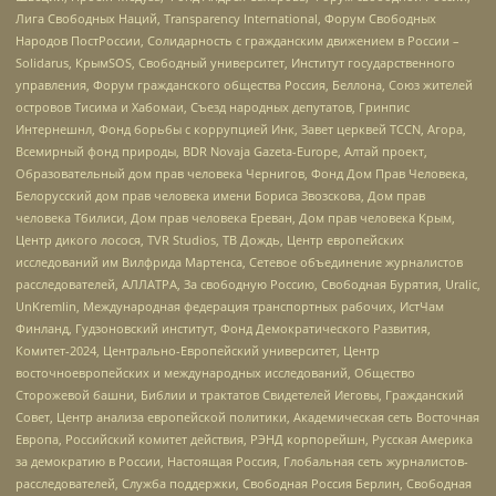
Лига Свободных Наций, Transparеncy International, Форум Свободных
Народов ПостРоссии, Солидарность с гражданским движением в России –
Solidarus, КрымSOS, Свободный университет, Институт государственного
управления, Форум гражданского общества Россия, Беллона, Союз жителей
островов Тисима и Хабомаи, Съезд народных депутатов, Гринпис
Интернешнл, Фонд борьбы с коррупцией Инк, Завет церквей TCCN, Агора,
Всемирный фонд природы, BDR Novaja Gazeta-Europe, Алтай проект,
Образовательный дом прав человека Чернигов, Фонд Дом Прав Человека,
Белорусский дом прав человека имени Бориса Звозскова, Дом прав
человека Тбилиси, Дом прав человека Ереван, Дом прав человека Крым,
Центр дикого лосося, TVR Studios, ТВ Дождь, Центр европейских
исследований им Вилфрида Мартенса, Сетевое объединение журналистов
расследователей, АЛЛАТРА, За свободную Россию, Свободная Бурятия, Uralic,
UnKremlin, Международная федерация транспортных рабочих, ИстЧам
Финланд, Гудзоновский институт, Фонд Демократического Развития,
Комитет-2024, Центрально-Европейский университет, Центр
восточноевропейских и международных исследований, Общество
Сторожевой башни, Библии и трактатов Свидетелей Иеговы, Гражданский
Совет, Центр анализа европейской политики, Академическая сеть Восточная
Европа, Российский комитет действия, РЭНД корпорейшн, Русская Америка
за демократию в России, Настоящая Россия, Глобальная сеть журналистов-
расследователей, Служба поддержки, Свободная Россия Берлин, Свободная