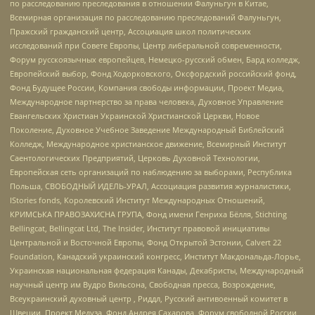
по расследованию преследования в отношении Фалуньгун в Китае,
Всемирная организация по расследованию преследований Фалуньгун,
Пражский гражданский центр, Ассоциация школ политических
исследований при Совете Европы, Центр либеральной современности,
Форум русскоязычных европейцев, Немецко-русский обмен, Бард колледж,
Европейский выбор, Фонд Ходорковского, Оксфордский российский фонд,
Фонд Будущее России, Компания свободы информации, Проект Медиа,
Международное партнерство за права человека, Духовное Управление
Евангельских Христиан Украинской Христианской Церкви, Новое
Поколение, Духовное Учебное Заведение Международный Библейский
Колледж, Международное христианское движение, Всемирный Институт
Саентологических Предприятий, Церковь Духовной Технологии,
Европейская сеть организаций по наблюдению за выборами, Республика
Польша, СВОБОДНЫЙ ИДЕЛЬ-УРАЛ, Ассоциация развития журналистики,
IStories fonds, Королевский Институт Международных Отношений,
КРИМСЬКА ПРАВОЗАХИСНА ГРУПА, Фонд имени Генриха Бёлля, Stichting
Bellingcat, Bellingcat Ltd, The Insider, Институт правовой инициативы
Центральной и Восточной Европы, Фонд Открытой Эстонии, Calvert 22
Foundation, Канадский украинский конгресс, Институт Макдональда-Лорье,
Украинская национальная федерация Канады, Декабристы, Международный
научный центр им Вудро Вильсона, Свободная пресса, Возрождение,
Всеукраинский духовный центр , Риддл, Русский антивоенный комитет в
Швеции, Проект Медуза, Фонд Андрея Сахарова, Форум свободной России,