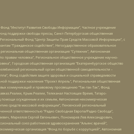
евосточное общественное движение "Маяк", Санкт-Петербургская ЛГБТ-инициативная группа "Выход", Инициативная группа ЛГБТ+ "Реверс", Алексеев Андрей Викторович, Бекбулатова Таисия Львовна, Беляев Иван Михайлович, Владыкина Елена Сергеевна, Гельман Марат Александрович, Никульшина Вероника Юрьевна, Толоконникова Надежда Андреевна, Шендерович Виктор Анатольевич, Общество с ограниченной ответственностью "Данное сообщение", Общество с ограниченной ответственностью Издательский дом "Новая глава", Айнбиндер Александра Александровна, Московский комьюнити-центр для ЛГБТ+инициатив, Благотворительный фонд развития филантропии, Deutsche Welle (Германия, Kurt-Schumacher-Strasse 3, 53113 Bonn), Борзунова Мария Михайловна, Воробьев Виктор Викторович, Голубева Анна Львовна, Константинова Алла Михайловна, Малкова Ирина Владимировна, Мурадов Мурад Абдулгалимович, Осетинская Елизавета Николаевна, Понасенков Евгений Николаевич, Ганапольский Матвей Юрьевич, Киселев Евгений Алексеевич, Борухович Ирина Григорьевна, Дремин Иван Тимофеевич, Дубровский Дмитрий Викторович, Красноярская региональная общественная организация поддержки и развития альтернативных образовательных технологий и межкультурных коммуникаций "ИНТЕРРА", Маяковская Екатерина Алексеевна, Фейгин Марк Захарович, Филимонов Андрей Викторович, Дзугкоева Регина Николаевна, Доброхотов Роман Александрович, Дудь Юрий Александрович, Елкин Сергей Владимирович, Кругликов Кирилл Игоревич, Сабунаева Мария Леонидовна, Семенов Алексей Владимирович, Шаинян Карен Багратович, Шульман Екатерина Михайловна, Асафьев Артур Валерьевич, Вахштайн Виктор Семенович, Венедиктов Алексей Алексеевич, Лушникова Екатерина Евгеньевна, Волков Леонид Михайлович, Невзоров Александр Глебович, Пархоменко Сергей Борисович, Сироткин Ярослав Николаевич, Кара-Мурза Владимир Владимирович, Баранова Наталья Владимировна, Гозман Леонид Яковлевич, Кагарлицкий Борис Юльевич, Климарев Михаил Валерьевич, Милов Владимир Станиславович, Автономная некоммерческая организация Краснодарский центр современного искусства "Типография", Моргенштерн Алишер Тагирович, Соболь Любовь Эдуардовна, Общество с ограниченной ответственностью "ЛИЗА НОРМ", Каспаров Гарри Кимович, Ходорковский Михаил Борисович, Общество с ограниченной ответственностью "Апрельские тезисы", Данилович Ирина Брониславовна, Кашин Олег Владимирович, Петров Николай Владимирович, Пивоваров Алексей Владимирович, Соколов Михаил Владимирович, Цветкова Юлия Владимировна, Чичваркин Евгений Александрович, Комитет против пыток/Команда против пыток, Общество с ограниченной ответственностью "Первый научный", Общество с ограниченной ответственностью "Вертолет и ко", Белоцерковская Вероника Борисовна, Кац Максим Евгеньевич, Лазарева Татьяна Юрьевна, Шаведдинов Руслан Табризович, Яшин Илья Валерьевич, Общество с ограниченной ответственностью "Иноагент ААВ", Алешковский Дмитрий Петрович, Альбац Евгения Марковна, Быков Дмитрий Львович, Галямина Юлия Евгеньевна, Лойко Сергей Леонидович, Мартынов Кирилл Константинович, Медведев Сергей Александрович, Крашенинников Федор Геннадиевич, Гордеева Катерина Вл