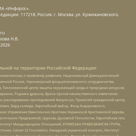
ИА «Инфорос».
едакции: 117218, Россия, г. Москва, ул. Кржижановского,
.ru
хова Н.В.
2026
льной на территории Российской Федерации:
кономическому и правовому развитию, Национальный Демократический
менной России, Черноморский фонд регионального сотрудничества,
, Тихоокеанский центр защиты окружающей среды и природных ресурсов,
 Хармони, Родники дракона, Врачи против насильственного извлечения
по расследованию преследований Фалуньгун, Пражский гражданский центр,
бмен, Бард колледж, Европейский выбор, Фонд Ходорковского,
ное Управление Евангельских Христиан Украинской Христианской Церкви,
огических Предприятий, Церковь Духовной Технологии, Европейская сеть
ий Институт Международных Отношений, КРИМСЬКА ПРАВОЗАХИСНА ГРУПА,
стонии, Calvert 22 Foundation, Канадский украинский конгресс, Институт