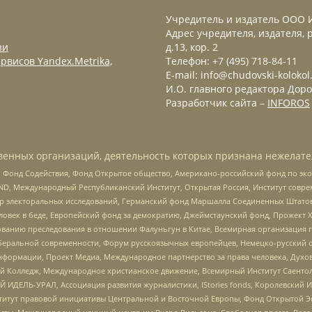
Учредитель и издатель ООО 
Адрес учредителя, издателя, р
зи
д.13, кор. 2
рвисов Yandex.Metrika,
Телефон: +7 (495) 718-84-11
E-mail: info@chudovski-kolokol
И.О. главного редактора Доро
Разработчик сайта –
INFOROS
енных организаций, деятельность которых признана нежелате
 Фонд Содействия, Фонд Открытое общество, Американо-российский фонд по э
 Международный Республиканский Институт, Открытая Россия, Институт совре
р электоральных исследований, Германский фонд Маршалла Соединенных Штатов
еловек в беде, Европейский фонд за демократию, Джеймстаунский фонд, Прожект
дованию преследования в отношении Фалуньгун в Китае, Всемирная организация 
беральной современности, Форум русскоязычных европейцев, Немецко-русский о
формации, Проект Медиа, Международное партнерство за права человека, Духов
 Колледж, Международное христианское движение, Всемирный Институт Саентол
 ИДЕЛЬ-УРАЛ, Ассоциация развития журналистики, IStories fonds, Королевск
r, Институт правовой инициативы Центральной и Восточной Европы, Фонд Открытой Э