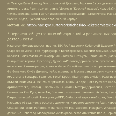
Ат-Тавхида Валь-Джихад, Чистопольский Джамаат, Рохнамо ба суи давлати и
Артподготовка, Религиозная группа “Джамаат “Красный пахарь”, Колумбайн
Челебиджихана, Азов, Партия исламского возрождения Таджикистана, Народ
России, Айдар, Русский добровольческий корпус
Источник:
http://nac.gov.ru/terroristicheskie-i-ekstremistskie-
* Перечень общественных объединений и религиозных орг
деятельности:
Национал-большевистская партия, ВЕК РА, Рада земли Кубанской Духовно
Староверов-Инглингов, Нурджулар, К Богодержавию, Таблиги Джамаат, Сви
Карачая, Союз славян, Ат-Такфир Валь-Хиджра, Пит Буль, Национал-социал
Инициатива города Череповца, Духовно-Родовая Держава Русь, Русское н
нелегальной иммиграции, Кровь и Честь, О свободе совести и о религиоз
Футбольного Клуба Динамо, Файзрахманисты, Мусульманская религиозная о
им. Степана Бандеры, Братство, Белый Крест, Misanthropic division, Рели
объединение Атака, Мечеть Мирмамеда, Община Коренного Русского народа
Артподготовка, Штольц, В честь иконы Божией Матери Державная, Сектор 1
Славянских Сил Руси, Алля-Аят, Благотворительный пансионат Ак Умут, Русск
Патриотический клуб-Новокузнецк/РПК, Сибирский державный союз, Фонд б
Народное объединение русского движения, Народное движение Адат, Народ
Социалистических Районов, Meta Platforms Inc, Facebook, Instagram, Wha
движение, Невоград, Молодежное Демократическое Движение Весна, Верхов