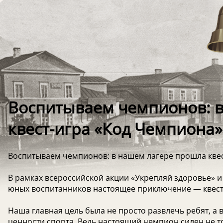
Воспитываем чемпионов: 
квест-игра «Код Чемпиона»
Воспитываем чемпионов: в нашем лагере прошла кве
В рамках всероссийской акции «Укрепляй здоровье» 
юных воспитанников настоящее приключение — квест
Наша главная цель была не просто развлечь ребят, а 
ценности спорта. Ведь настоящий чемпион силен не то