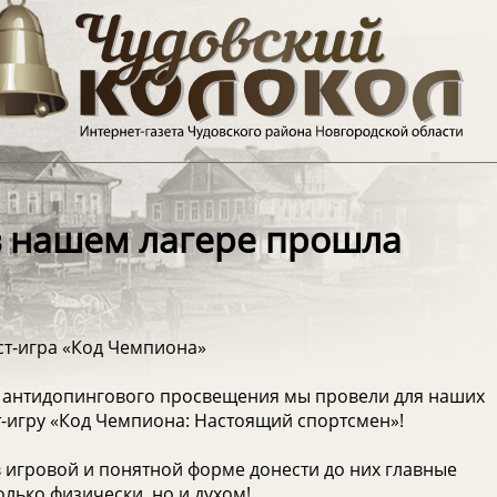
в нашем лагере прошла
ст-игра «Код Чемпиона»
и антидопингового просвещения мы провели для наших
-игру «Код Чемпиона: Настоящий спортсмен»!
в игровой и понятной форме донести до них главные
лько физически, но и духом!