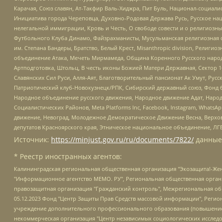
Карачая, Союз славян, Ат-Такфир Валь-Хиджра, Пит Буль, Национал-социал
Инициатива города Череповца, Духовно-Родовая Держава Русь, Русское н
нелегальной иммиграции, Кровь и Честь, О свободе совести и о религиоз
Футбольного Клуба Динамо, Файзрахманисты, Мусульманская религиозная о
им. Степана Бандеры, Братство, Белый Крест, Misanthropic division, Рели
объединение Атака, Мечеть Мирмамеда, Община Коренного Русского народа
Артподготовка, Штольц, В честь иконы Божией Матери Державная, Сектор 1
Славянских Сил Руси, Алля-Аят, Благотворительный пансионат Ак Умут, Русск
Патриотический клуб-Новокузнецк/РПК, Сибирский державный союз, Фонд б
Народное объединение русского движения, Народное движение Адат, Народ
Социалистических Районов, Meta Platforms Inc, Facebook, Instagram, Wha
движение, Невоград, Молодежное Демократическое Движение Весна, Верхов
депутатов Красноярского края, Этническое национальное объединение, ЛГ
Источник:
https://minjust.gov.ru/ru/documents/7822/
данные
* Реестр иностранных агентов:
Калининградская региональная общественная организация "Экозащита!-Женсовет", Фонд содействия защите прав и свобод граждан "Общественный вердикт", Фонд "Институт Развития Свободы Информации", Частное учреждение "Информационное агентство МЕМО. РУ", Региональная общественная организация "Общественная комиссия по сохранению наследия академика Сахарова", Фонд поддержки свободы прессы, Санкт-Петербургская общественная правозащитная организация "Гражданский контроль", Межрегиональная общественная организация "Информационно-просветительский центр "Мемориал", Региональный Фонд "Центр Защиты Прав Средств Массовой Информации", с 05.12.2023 Фонд "Центр Защиты Прав Средств массовой информации", Региональная общественная благотворительная организация помощи беженцам и мигрантам "Гражданское содействие", Негосударственное образовательное учреждение дополнительного профессионального образования (повышение квалификации) специалистов "АКАДЕМИЯ ПО ПРАВАМ ЧЕЛОВЕКА", Свердловская региональная общественная организация "Сутяжник", Автономная некоммерческая организация "Центр независимых социологических исследований", Союз общественных объединений "Российский исследовательский центр по правам человека", Региональное общественное учреждение научно-информационный центр "МЕМОРИАЛ", Некоммерческая организация "Фонд защиты гласности", Автономная некоммерческая организация "Институт прав человека", Городская общественная организация "Екатеринбургское общество "МЕМОРИАЛ", Городская общественная организация "Рязанское историко-просветительское и правозащитное общество "Мемориал" (Рязанский Мемориал), Челябинский региональный орган общественной самодеятельности – женское общественное объединение "Женщины Евразии", Челябинский региональный орган общественной самодеятельности "Уральская правозащитная группа", Фонд содействия защите здоровья и социальной справедливости имени Андрея Рылькова, Автономная Некоммерческая Организация "Аналитический Центр Юрия Левады", Автономная некоммерческая организация социальной поддержки населения "Проект Апрель", Региональная общественная организация помощи женщинам и детям, находящимся в кризисной ситуации "Информационно-методический центр "Анна", Фонд содействия развитию массовых коммуникаций и правовому просвещению "Так-так-Так", Фонд содействия устойчивому развитию "Серебряная тайга", Свердловский региональный общественный фонд социальных проектов "Новое время", "Idel.Реалии", Кавказ.Реалии, Крым.Реалии, Телеканал Настоящее Время, Татаро-башкирская служба Радио Свобода (Azatliq Radiosi), Радио Свободная Европа/Радио Свобода (PCE/PC), "Сибирь.Реалии", "Фактограф", Благотворительный фонд помощи осужденным и их семьям, Автономная некоммерческая организация "Институт глобализации и социальных движений", Фонд "В защиту прав заключенных", Частное учреждение "Центр поддержки и содействия развитию средств массовой информации", Пензенский региональный общественный благотворительный фонд "Гражданский союз", "Север.Реалии", Некоммерческая организация Фонд "Правовая инициатива", Общество с ограниченной ответственностью "Радио Свободная Европа/Радио Свобода", Чешское информационное агентство "MEDIUM-ORIENT", Красноярская региональная общественная организация "Мы против СПИДа", Камалягин Денис Николаевич, Маркелов Сергей Евгеньевич, Пономарев Лев Александрович, Савицкая Людмила Алексеевна, Автоно