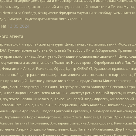
и гендерной демократии и миротворчества, Форум имени Льва Копелева, American C
г, Школа международных отношений и государственной политики им Питера Мунка
 Немцова за Свободу, Фонд имени Фридриха Науманна за свободу, Феминистско
медиа, Либерально-демократическая Лига Украины
 на
13.05.2024
ого агента:
р немецкой и европейской культуры, Центр гендерных исследований, Фонд защи
ЧА, Гуманитарное действие, Открытый Петербург, Лига Избирателей, Правовая 
иту прав заключенных, Институт глобализации и социальных движений, Центр 
ужденным и их семьям, Фонд Тольятти, Новое время, Серебряная тайга, Так-Так-
, Фонд имени Андрея Рылькова, Сфера, Центр СИБАЛЬТ, Уральская правозащитна
невосточный центр развития гражданских инициатив и социального партнерства, 
 организаций, Частное учреждение в Калининграде Совета Министров северных 
бирь, Частное учреждение в Санкт-Петербурге Совета Министров Северных Стра
а, Информационное агентство МЕМО. РУ, Институт региональной прессы, Инсти
ч, Дзугкоева Регина Николаевна, Кривенко Сергей Владимирович, Милославски
настасия Евгеньевна, Ривина Анна Валерьевна, Бойко Анатолий Николаевич, Дуг
ошель Ирина Ароновна, Шведов Григорий Сергеевич, Пономарев Лев Александро
ч, Цирульников Борис Альбертович, Гасан Ольга Павловна, Паутов Юрий Анато
Акимова Татьяна Николаевна, Золотарева Екатерина Александровна, Рачинский Я
Сергеевна, Аверин Владимир Анатольевич, Щур Татьяна Михайловна, Щур Никола
Анатольевна, Мельникова Валентина Дмитриевна, Вититинова Елена Владимировн