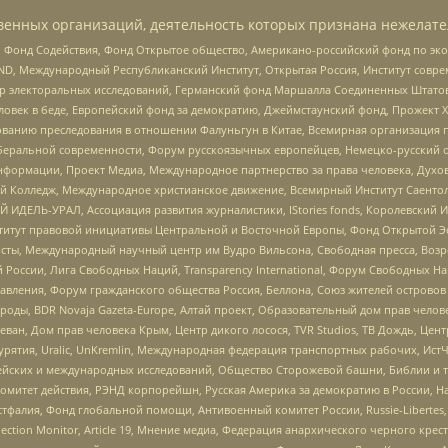
енных организаций, деятельность которых признана нежелате
 Фонд Содействия, Фонд Открытое общество, Американо-российский фонд по э
 Международный Республиканский Институт, Открытая Россия, Институт совре
р электоральных исследований, Германский фонд Маршалла Соединенных Штатов
еловек в беде, Европейский фонд за демократию, Джеймстаунский фонд, Прожект
дованию преследования в отношении Фалуньгун в Китае, Всемирная организация 
беральной современности, Форум русскоязычных европейцев, Немецко-русский о
формации, Проект Медиа, Международное партнерство за права человека, Духов
 Колледж, Международное христианское движение, Всемирный Институт Саентол
 ИДЕЛЬ-УРАЛ, Ассоциация развития журналистики, IStories fonds, Королевск
r, Институт правовой инициативы Центральной и Восточной Европы, Фонд Открытой Э
ты, Международный научный центр им Вудро Вильсона, Свободная пресса, Возро
России, Лига Свободных Наций, Transparеncy International, Форум Свободных Н
правления, Форум гражданского общества Россия, Беллона, Союз жителей острово
роды, BDR Novaja Gazeta-Europe, Алтай проект, Образовательный дом прав челов
еван, Дом прав человека Крым, Центр дикого лосося, TVR Studios, ТВ Дождь, Це
урятия, Uralic, UnKremlin, Международная федерация транспортных рабочих, Ист
ейских и международных исследований, Общество Сторожевой башни, Библии и тр
омитет действия, РЭНД корпорейшн, Русская Америка за демократию в России, Н
фалия, Фонд глобальной помощи, Антивоенный комитет России, Russie-Libertes, L
lection Monitor, Article 19, Мнение медиа, Федерация анархического черного кр