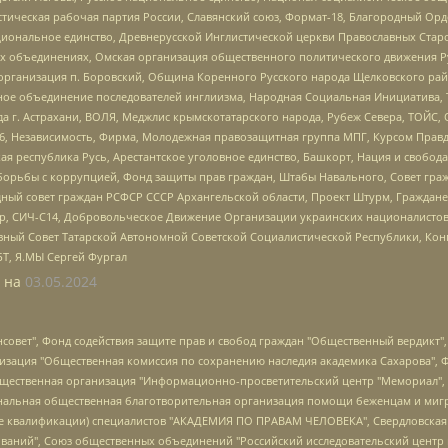
истическая рабочая партия России, Славянский союз, Формат-18, Благородный Ор
ациональное единство, Древнерусской Инглистической церкви Православных Ста
ных объединениях, Омская организация общественного политического движения Р
рганизация п. Боровский, Община Коренного Русского народа Щелковского район
гиозное объединение последователей инглиизма, Народная Социальная Инициатива,
 г. Астрахани, ВОЛЯ, Меджлис крымскотатарского народа, Рубеж Севера, ТОЙС, 
6, Независимость, Фирма, Молодежная правозащитная группа МПГ, Курсом Правд
ая республика Русь, Арестантское уголовное единство, Башкорт, Нация и свобода,
орьбы с коррупцией, Фонд защиты прав граждан, Штабы Навального, Совет гражд
ный совет граждан РСФСР СССР Архангельской области, Проект Штурм, Граждане 
tsApp, СИЧ-С14, Добровольческое Движение Организации украинских националисто
ный Совет Татарской Автономной Советской Социалистической Республики, Кон
БТ, Я.МЫ Сергей Фургал
 на
03.05.2024
мная некоммерческая организация "Центр по работе с проблемой насилия "НАСИЛИЮ.НЕТ", Межрегиональный профессиональный союз работников здравоохранения "Альянс врачей", Юридическое лицо, зарегистрированное в Латвийской Республике, SIA "Medusa Project" (регистрационный номер 40103797863, дата регистрации 10.06.2014), Некоммерческая организация "Фонд по борьбе с коррупцией", Автономная некоммерческая организация "Институт права и публичной политики", Баданин Роман Сергеевич, Гликин Максим Александрович, Железнова Мария Михайловна, Лукьянова Юлия Сергеевна, Маетная Елизавета Витальевна, Маняхин Петр Борисович, Чуракова Ольга Владимировна, Ярош Юлия Петровна, Юридическое лицо "The Insider SIA", зарегистрированное в Риге, Латвийская Республика (дата регистрации 26.06.2015), являющееся администратором доменного имени интернет-издания "The Insider SIA", https://theins.ru, Постернак Алексей Евгеньевич, Рубин Михаил Аркадьевич, Анин Роман Александрович, Юридическое лицо Istories fonds, зарегистрированное в Латвийской Республике (регистрационный номер 50008295751, дата регистрации 24.02.2020), Великовский Дмитрий Александрович, Долинина Ирина Николаевна, Мароховская Алеся Алексеевна, Шлейнов Роман Юрьевич, Шмагун Олеся Валентиновна, Общество с ограниченной ответственностью "Альтаир 2021", Общество с ограниченной ответственностью "Вега 2021", Общество с ограниченной ответственностью "Главный редактор 2021", Общество с ограниченной ответственностью "Ромашки монолит", Важенков Артем Валерьевич, Ивановская областная общественная организация "Центр гендерных исследований", Гурман Юрий Альбертович, Медиапроект "ОВД-Инфо", Егоров Владимир Владимирович, Жилинский Владимир Александрович, Общество с ограниченной ответственностью "ЗП", Иванова София Юрьевна, Карезина Инна Павловна, Кильтау Екатерина Викторовна, Петров Алексей Викторович, Пискунов Сергей Евгеньевич, Смирнов Сергей Сергеевич, Тихонов Михаил Сергеевич, Общество с ограниченной ответственностью "ЖУРНАЛИСТ-ИНОСТРАННЫЙ АГЕНТ", Арапова Галина Юрьевна, Вольтская Татьяна Анатольевна, Американская компания "Mason G.E.S. Anonymous Foundation" (США), являющаяся владельцем интернет-издания https://mnews.world/, Компания "Stichting Bellingcat", зарегистрированная в Нидерландах (дата регистрации 11.07.2018), Захаров Андрей Вячеславович, Клепиковская Екатерина Дмитриевна, Общество с ограниченной ответственностью "МЕМО", Перл Роман Александрович, Симонов Евгений Алексеевич, Соловьева Елена Анатольевна, Сотников Даниил Владимирович, Сурначева Елизавета Дмитриевна, Автономная некоммерческая организация по защите прав человека и информированию населения "Якутия – Наше Мнение", Общество с ограниченной ответственностью "Москоу диджитал медиа", с 26.01.2023 Общество с ограниченной ответственностью "Чайка Белые сады", Ветошкина Валерия Валерьевна, Заговора Максим Александрович, Межрегиональное общественное движение "Российская ЛГБТ - сеть", Оленичев Максим Владимирович, Павлов Иван Юрьевич, Скворцова Елена Сергеевна, Общество с ограниченной ответственностью "Как бы инагент", Кочетков Игорь Викторович, Общество с ограниченной ответственностью "Честные выборы", Еланчик Олег Александрович, Общество с ограниченной ответственностью "Нобелевский призыв", Гималова Регина Эмилевна, Григорьев Андрей Валерьевич, Григорьева Алина Александровна, Ассоциация по содействию защите прав призывников, альтернативнослужащих и военнослужащих "Правозащитная группа "Гражданин.Армия.Право", Хисамова Регина Фаритовна, Автономная некоммерческая организация по реализации социально-правовых программ "Лилит", Дальн