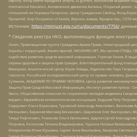
Европы, Фонд имени Фридриха Эберта, XZ gGmbH, Мобильная академия поддержк
International Education, Антивоенное движение Антальи, Открытый диало
отношений им Нормана Патерсона, Центр Гражданских Свобод, Фонд Бориса
Прометей, Stop Occupation of Karelia, Вернись живым, Фридом Хаус, СОТА 
Источник:
https://minjust.gov.ru/ru/documents/7756/
данные
* Сведения реестра НКО, выполняющих функции иностранн
Лилит, Правозащитная группа Гражданин.Армия.Право, Нижегородский цент
борьбы с коррупцией, Альянс врачей, НАСИЛИЮ.НЕТ, Мы против СПИДа, СВЕ
содействия развитию средств массовой информации, Горячая Линия, В защ
охраны здоровья и защиты прав граждан, Благотворительный фонд помощи ос
Мемориал, Аналитический Центр Юрия Левады, Издательство Парк Гагарина
гласности, Российский исследовательский центр по правам человека, Даль
Сутяжник, АКАДЕМИЯ ПО ПРАВАМ ЧЕЛОВЕКА, Центр развития некоммерческих
Защиты Прав Средств Массовой Информации, Институт развития прессы - Си
Закон, Общественная комиссия по сохранению наследия академика Сахаров
вердикт, Евразийская антимонопольная ассоциация, Бедушев Петр Петрови
Сидорович Ольга Борисовна, Туровский Александр Алексеевич, Васильева А
Евгеньевич, Барахоев Магомед Бекханович, Шарипков Олег Викторович, М
Тимур Рифгатович, Романова Ольга Евгеньевна, Щаров Сергей Алексадрови
Петровна, Кочеткова Татьяна Владимировна, Чуркина Наталья Валерьевна, 
Илларионова Юлия Юрьевна, Саранг Анна Васильевна, Захарова Светлана 
Гефтер Валентин Михайлович, Симонов Алексей Кириллович, Флиге Ирина 