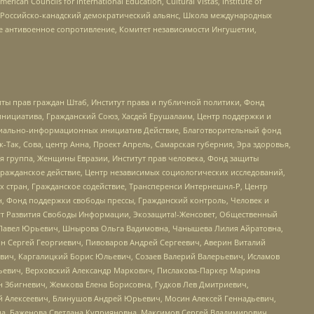
ouncils for International Education, Cultural Vistas, Institute of
, Российско-канадский демократический альянс, Школа международных
е антивоенное сопротивление, Комитет независимости Ингушетии,
ты прав граждан Штаб, Институт права и публичной политики, Фонд
инициатива, Гражданский Союз, Хасдей Ерушалаим, Центр поддержки и
социально-информационных инициатив Действие, Благотворительный фонд
Так, Сова, центр Анна, Проект Апрель, Самарская губерния, Эра здоровья,
я группа, Женщины Евразии, Институт прав человека, Фонд защиты
Гражданское действие, Центр независимых социологических исследований,
стран, Гражданское содействие, Трансперенси Интернешнл-Р, Центр
н, Фонд поддержки свободы прессы, Гражданский контроль, Человек и
тут Развития Свободы Информации, Экозащита!-Женсовет, Общественный
й Павел Юрьевич, Шнырова Ольга Вадимовна, Чанышева Лилия Айратовна,
ин Сергей Георгиевич, Пивоваров Андрей Сергеевич, Аверин Виталий
вич, Каргалицкий Борис Юльевич, Созаев Валерий Валерьевич, Исламов
льевич, Верховский Александр Маркович, Пислакова-Паркер Марина
н Збигневич, Жемкова Елена Борисовна, Гудков Лев Дмитриевич,
й Алексеевич, Блинушов Андрей Юрьевич, Мосин Алексей Геннадьевич,
а, Баженова Светлана Куприяновна, Максимов Сергей Владимирович,