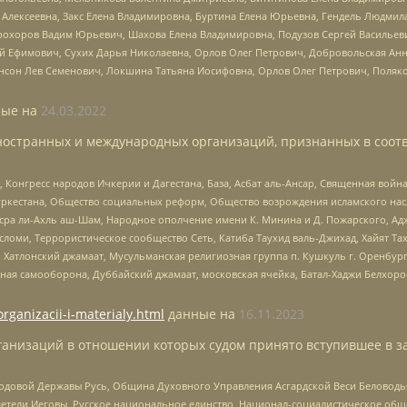
 Алексеевна, Закс Елена Владимировна, Буртина Елена Юрьевна, Гендель Людмил
рохоров Вадим Юрьевич, Шахова Елена Владимировна, Подузов Сергей Васильеви
й Ефимович, Сухих Дарья Николаевна, Орлов Олег Петрович, Добровольская Анн
нсон Лев Семенович, Локшина Татьяна Иосифовна, Орлов Олег Петрович, Поляк
ые на
24.03.2022
ностранных и международных организаций, признанных в соотв
нгресс народов Ичкерии и Дагестана, База, Асбат аль-Ансар, Священная война,
уркестана, Общество социальных реформ, Общество возрождения исламского насл
Нусра ли-Ахль аш-Шам, Народное ополчение имени К. Минина и Д. Пожарского, Ад
сломи, Террористическое сообщество Сеть, Катиба Таухид валь-Джихад, Хайят Тах
, Хатлонский джамаат, Мусульманская религиозная группа п. Кушкуль г. Оренбу
ная самооборона, Дуббайский джамаат, московская ячейка, Батал-Хаджи Белхор
organizacii-i-materialy.html
данные на
16.11.2023
анизаций в отношении которых судом принято вступившее в з
 Родовой Державы Русь, Община Духовного Управления Асгардской Веси Беловод
детели Иеговы, Русское национальное единство, Национал-социалистическое об