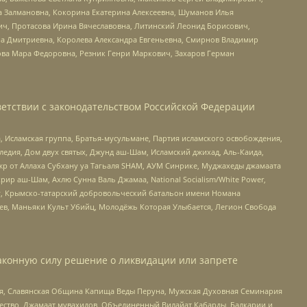
а Залмановна, Кокорина Екатерина Алексеевна, Шуманов Илья
ч, Протасова Ирина Вячеславовна, Литинский Леонид Борисович,
а Дмитриевна, Королева Александра Евгеньевна, Смирнов Владимир
ова Мара Федоровна, Резник Генри Маркович, Захаров Герман
етствии с законодательством Российской Федерации
 Исламская группа, Братья-мусульмане, Партия исламского освобождения,
едия, Дом двух святых, Джунд аш-Шам, Исламский джихад, Аль-Каида,
жр от Аллаха Субхану уа Тагьаля SHAM, АУМ Синрике, Муджахеды джамаата
рир аш-Шам, Ахлю Сунна Валь Джамаа, National Socialism/White Power,
рг, Крымско-татарский добровольческий батальон имени Номана
оев, Маньяки Культ Убийц, Молодёжь Которая Улыбается, Легион Свобода
аконную силу решение о ликвидации или запрете
ья, Славянская Община Капища Веды Перуна, Мужская Духовная Семинария
щество, Джамаат мувахидов, Объединенный Вилайат Кабарды, Балкарии и