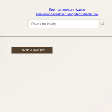
Прогноз погоды в Чудово
https://world-weather.ru/pogoda/russia/irkutsk/
ВЫБОР РЕДАКЦИИ