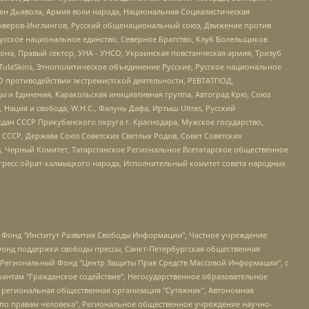
ден Дьявола, Армия воли народа, Национальная Социалистическая
роверов-Инглингов, Русский общенациональный союз, Движение против
усское национальное единство, Северное Братство, Клуб Болельщиков
а, Правый сектор, УНА - УНСО, Украинская повстанческая армия, Тризуб
 TulaSkins, Этнополитическое объединение Русские, Русское национальное
О противодействии экстремистской деятельности, РЕВТАТПОД,
ы и Единения, Каракольская инициативная группа, Автоград Крю, Союз
 Нация и свобода, W.H.С., Фалунь Дафа, Иртыш Ultras, Русский
ан СССР Прикубанского округа г. Краснодара, Мужское государство,
СССР, Держава Союз Советских Светлых Родов, Совет Советских
в, Черный Комитет, Татарстанское Региональное Всетатарское общественное
гресс ойрат-калмыцкого народа, Исполнительный комитет совета народных
евосточное общественное движение "Маяк", Санкт-Петербургская ЛГБТ-инициативная группа "Выход", Инициативная группа ЛГБТ+ "Реверс", Алексеев Андрей Викторович, Бекбулатова Таисия Львовна, Беляев Иван Михайлович, Владыкина Елена Сергеевна, Гельман Марат Александрович, Никульшина Вероника Юрьевна, Толоконникова Надежда Андреевна, Шендерович Виктор Анатольевич, Общество с ограниченной ответственностью "Данное сообщение", Общество с ограниченной ответственностью Издательский дом "Новая глава", Айнбиндер Александра Александровна, Московский комьюнити-центр для ЛГБТ+инициатив, Благотворительный фонд развития филантропии, Deutsche Welle (Германия, Kurt-Schumacher-Strasse 3, 53113 Bonn), Борзунова Мария Михайловна, Воробьев Виктор Викторович, Голубева Анна Львовна, Константинова Алла Михайловна, Малкова Ирина Владимировна, Мурадов Мурад Абдулгалимович, Осетинская Елизавета Николаевна, Понасенков Евгений Николаевич, Ганапольский Матвей Юрьевич, Киселев Евгений Алексеевич, Борухович Ирина Григорьевна, Дремин Иван Тимофеевич, Дубровский Дмитрий Викторович, Красноярская региональная общественная организация поддержки и развития альтернативных образовательных технологий и межкультурных коммуникаций "ИНТЕРРА", Маяковская Екатерина Алексеевна, Фейгин Марк Захарович, Филимонов Андрей Викторович, Дзугкоева Регина Николаевна, Доброхотов Роман Александрович, Дудь Юрий Александрович, Елкин Сергей Владимирович, Кругликов Кирилл Игоревич, Сабунаева Мария Леонидовна, Семенов Алексей Владимирович, Шаинян Карен Багратович, Шульман Екатерина Михайловна, Асафьев Артур Валерьевич, Вахштайн Виктор Семенович, Венедиктов Алексей Алексеевич, Лушникова Екатерина Евгеньевна, Волков Леонид Михайлович, Невзоров Александр Глебович, Пархоменко Сергей Борисович, Сироткин Ярослав Николаевич, Кара-Мурза Владимир Владимирович, Баранова Наталья Владимировна, Гозман Леонид Яковлевич, Кагарлицкий Борис Юльевич, Климарев Михаил Валерьевич, Милов Владимир Станиславович, Автономная некоммерческая организация Краснодарский центр современного искусства "Типография", Моргенштерн Алишер Тагирович, Соболь Любовь Эдуардовна, Общество с ограниченной ответственностью "ЛИЗА НОРМ", Каспаров Гарри Кимович, Ходорковский Михаил Борисович, Общество с ограниченной ответственностью "Апрельские тезисы", Данилович Ирина Брониславовна, Кашин Олег Владимирович, Петров Николай Владимирович, Пивоваров Алексей Владимирович, Соколов Михаил Владимирович, Цветкова Юлия Владимировна, Чичваркин Евгений Александрович, Комитет против пыток/Команда против пыток, Общество с ограниченной ответственностью "Первый научный", Общество с ограниченной ответственностью "Вертолет и ко", Белоцерковская Вероника Борисовна, Кац Максим Евгеньевич, Лазарева Татьяна Юрьевна, Шаведдинов Руслан Табризович, Яшин Илья Валерьевич, Общество с ограниченной ответственностью "Иноагент ААВ", Алешковский Дмитрий Петрович, Альбац Евгения Марковна, Быков Дмитрий Львович, Галямина Юлия Евгеньевна, Лойко Сергей Леонидович, Мартынов Кирилл Константинович, Медведев Сергей Александрович, Крашенинников Федор Геннадиевич, Гордеева Катерина Вл