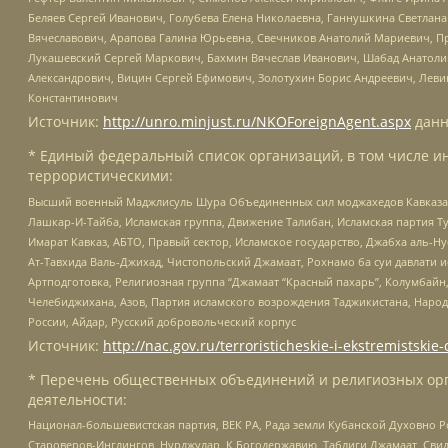
Беляев Сергей Иванович, Голубева Елена Николаевна, Ганнушкина Светлана
Вячеславович, Арапова Галина Юрьевна, Свечников Анатолий Мариевич, П
Лукашевский Сергей Маркович, Бахмин Вячеслав Иванович, Шабад Анатоли
Александрович, Вицин Сергей Ефимович, Золотухин Борис Андреевич, Леви
Константинович
Источник:
http://unro.minjust.ru/NKOForeignAgent.aspx
данн
* Единый федеральный список организаций, в том числе и
террористическими:
Высший военный Маджлисуль Шура Объединенных сил моджахедов Кавказа, Ко
Лашкар-И-Тайба, Исламская группа, Движение Талибан, Исламская партия Т
Имарат Кавказ, АБТО, Правый сектор, Исламское государство, Джабха аль-
Ат-Тавхида Валь-Джихад, Чистопольский Джамаат, Рохнамо ба суи давлати и
Артподготовка, Религиозная группа “Джамаат “Красный пахарь”, Колумбайн
Челебиджихана, Азов, Партия исламского возрождения Таджикистана, Народ
России, Айдар, Русский добровольческий корпус
Источник:
http://nac.gov.ru/terroristicheskie-i-ekstremistskie-
* Перечень общественных объединений и религиозных орг
деятельности:
Национал-большевистская партия, ВЕК РА, Рада земли Кубанской Духовно
Староверов-Инглингов, Нурджулар, К Богодержавию, Таблиги Джамаат, Сви