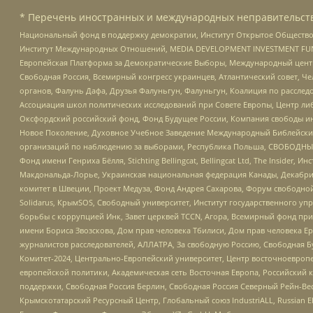
* Перечень иностранных и международных неправительств
Национальный фонд в поддержку демократии, Институт Открытое Общество
Институт Международных Отношений, MEDIA DEVELOPMENT INVESTMENT FUND,
Европейская Платформа за Демократические Выборы, Международный цент
Свободная Россия, Всемирный конгресс украинцев, Атлантический совет, Ч
органов, Фалунь Дафа, Друзья Фалуньгун, Фалуньгун, Коалиция по рассле
Ассоциация школ политических исследований при Совете Европы, Центр ли
Оксфордский российский фонд, Фонд Будущее России, Компания свободы ин
Новое Поколение, Духовное Учебное Заведение Международный Библейский
организаций по наблюдению за выборами, Республика Польша, СВОБОДНЫЙ
Фонд имени Генриха Бёлля, Stichting Bellingcat, Bellingcat Ltd, The Inside
Макдональда-Лорье, Украинская национальная федерация Канады, Декабрис
комитет в Швеции, Проект Медуза, Фонд Андрея Сахарова, Форум свободной 
Solidarus, КрымSOS, Свободный университет, Институт государственного у
борьбы с коррупцией Инк, Завет церквей TCCN, Агора, Всемирный фонд при
имени Бориса Звозскова, Дом прав человека Тбилиси, Дом прав человека Ер
журналистов расследователей, АЛЛАТРА, За свободную Россию, Свободная Б
Комитет-2024, Центрально-Европейский университет, Центр восточноевроп
европейской политики, Академическая сеть Восточная Европа, Российский к
поддержки, Свободная Россия Берлин, Свободная Россия Северный Рейн-Вест
Крымскотатарский Ресурсный Центр, Глобальный союз IndustriALL, Russian E