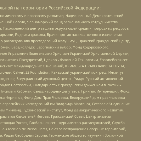
льной на территории Российской Федерации:
кономическому и правовому развитию, Национальный Демократический
менной России, Черноморский фонд регионального сотрудничества,
, Тихоокеанский центр защиты окружающей среды и природных ресурсов,
 Хармони, Родники дракона, Врачи против насильственного извлечения
по расследованию преследований Фалуньгун, Пражский гражданский центр,
бмен, Бард колледж, Европейский выбор, Фонд Ходорковского,
ное Управление Евангельских Христиан Украинской Христианской Церкви,
огических Предприятий, Церковь Духовной Технологии, Европейская сеть
ий Институт Международных Отношений, КРИМСЬКА ПРАВОЗАХИСНА ГРУПА,
стонии, Calvert 22 Foundation, Канадский украинский конгресс, Институт
ждение, Всеукраинский духовный центр , Риддл, Русский антивоенный
ародов ПостРоссии, Солидарность с гражданским движением в России –
в Тисима и Хабомаи, Съезд народных депутатов, Гринпис Интернешнл, Фонд
ека Чернигов, Фонд Дом Прав Человека, Белорусский дом прав человека
нтр европейских исследований им Вилфрида Мартенса, Сетевое объединение
Чам Финланд, Гудзоновский институт, Фонд Демократического Развития,
актатов Свидетелей Иеговы, Гражданский Совет, Центр анализа
астоящая Россия, Глобальная сеть журналистов-расследователей, Служба
a Asocicion de Rusos Libres, Союз за возвращение Северных территорий,
еста, Радио Свободная Европа, Германское общество изучения Восточной