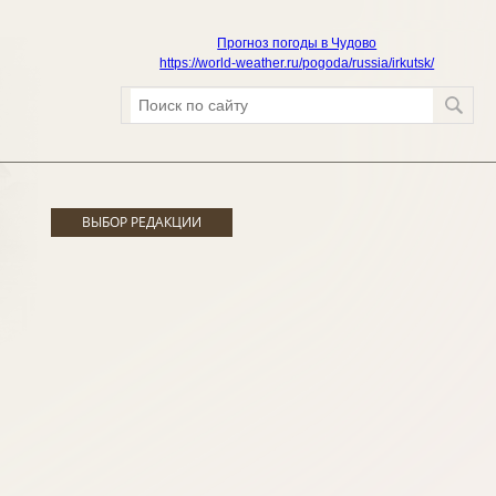
Прогноз погоды в Чудово
https://world-weather.ru/pogoda/russia/irkutsk/
ВЫБОР РЕДАКЦИИ