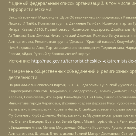
* Единый федеральный список организаций, в том числе и
террористическими:
Высший военный Маджлисуль Шура Объединенных сил моджахедов Кавказа, Ко
Лашкар-И-Тайба, Исламская группа, Движение Талибан, Исламская партия Т
Имарат Кавказ, АБТО, Правый сектор, Исламское государство, Джабха аль-
Ат-Тавхида Валь-Джихад, Чистопольский Джамаат, Рохнамо ба суи давлати и
Артподготовка, Религиозная группа “Джамаат “Красный пахарь”, Колумбайн
Челебиджихана, Азов, Партия исламского возрождения Таджикистана, Народ
России, Айдар, Русский добровольческий корпус
Источник:
http://nac.gov.ru/terroristicheskie-i-ekstremistskie-
* Перечень общественных объединений и религиозных орг
деятельности:
Национал-большевистская партия, ВЕК РА, Рада земли Кубанской Духовно
Староверов-Инглингов, Нурджулар, К Богодержавию, Таблиги Джамаат, Сви
Карачая, Союз славян, Ат-Такфир Валь-Хиджра, Пит Буль, Национал-социал
Инициатива города Череповца, Духовно-Родовая Держава Русь, Русское н
нелегальной иммиграции, Кровь и Честь, О свободе совести и о религиоз
Футбольного Клуба Динамо, Файзрахманисты, Мусульманская религиозная о
им. Степана Бандеры, Братство, Белый Крест, Misanthropic division, Рели
объединение Атака, Мечеть Мирмамеда, Община Коренного Русского народа
Артподготовка, Штольц, В честь иконы Божией Матери Державная, Сектор 1