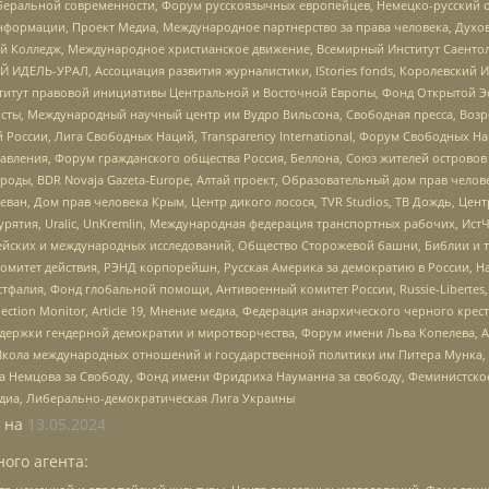
беральной современности, Форум русскоязычных европейцев, Немецко-русский о
формации, Проект Медиа, Международное партнерство за права человека, Духов
 Колледж, Международное христианское движение, Всемирный Институт Саентол
 ИДЕЛЬ-УРАЛ, Ассоциация развития журналистики, IStories fonds, Королевск
r, Институт правовой инициативы Центральной и Восточной Европы, Фонд Открытой Э
ты, Международный научный центр им Вудро Вильсона, Свободная пресса, Возро
России, Лига Свободных Наций, Transparеncy International, Форум Свободных Н
правления, Форум гражданского общества Россия, Беллона, Союз жителей острово
роды, BDR Novaja Gazeta-Europe, Алтай проект, Образовательный дом прав челов
еван, Дом прав человека Крым, Центр дикого лосося, TVR Studios, ТВ Дождь, Це
урятия, Uralic, UnKremlin, Международная федерация транспортных рабочих, Ист
ейских и международных исследований, Общество Сторожевой башни, Библии и тр
омитет действия, РЭНД корпорейшн, Русская Америка за демократию в России, Н
фалия, Фонд глобальной помощи, Антивоенный комитет России, Russie-Libertes, L
lection Monitor, Article 19, Мнение медиа, Федерация анархического черного кр
и гендерной демократии и миротворчества, Форум имени Льва Копелева, American C
г, Школа международных отношений и государственной политики им Питера Мунка
 Немцова за Свободу, Фонд имени Фридриха Науманна за свободу, Феминистско
медиа, Либерально-демократическая Лига Украины
 на
13.05.2024
ого агента: