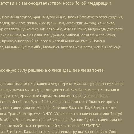
етствии с законодательством Российской Федерации
 Исламская группа, Братья-мусульмане, Партия исламского освобождения,
едия, Дом двух святых, Джунд аш-Шам, Исламский джихад, Аль-Каида,
жр от Аллаха Субхану уа Тагьаля SHAM, АУМ Синрике, Муджахеды джамаата
рир аш-Шам, Ахлю Сунна Валь Джамаа, National Socialism/White Power,
рг, Крымско-татарский добровольческий батальон имени Номана
оев, Маньяки Культ Убийц, Молодёжь Которая Улыбается, Легион Свобода
аконную силу решение о ликвидации или запрете
ья, Славянская Община Капища Веды Перуна, Мужская Духовная Семинария
щество, Джамаат мувахидов, Объединенный Вилайат Кабарды, Балкарии и
ден Дьявола, Армия воли народа, Национальная Социалистическая
роверов-Инглингов, Русский общенациональный союз, Движение против
усское национальное единство, Северное Братство, Клуб Болельщиков
а, Правый сектор, УНА - УНСО, Украинская повстанческая армия, Тризуб
 TulaSkins, Этнополитическое объединение Русские, Русское национальное
О противодействии экстремистской деятельности, РЕВТАТПОД,
ы и Единения, Каракольская инициативная группа, Автоград Крю, Союз