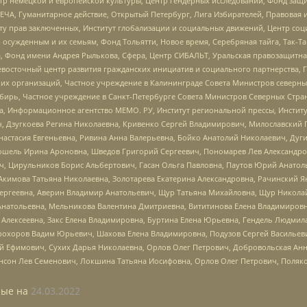
р немецкой и европейской культуры, Центр гендерных исследований, Фонд защи
ЧА, Гуманитарное действие, Открытый Петербург, Лига Избирателей, Правовая 
иту прав заключенных, Институт глобализации и социальных движений, Центр 
ужденным и их семьям, Фонд Тольятти, Новое время, Серебряная тайга, Так-Так-
, Фонд имени Андрея Рылькова, Сфера, Центр СИБАЛЬТ, Уральская правозащитна
невосточный центр развития гражданских инициатив и социального партнерства, 
 организаций, Частное учреждение в Калининграде Совета Министров северных 
бирь, Частное учреждение в Санкт-Петербурге Совета Министров Северных Стра
а, Информационное агентство МЕМО. РУ, Институт региональной прессы, Инсти
ч, Дзугкоева Регина Николаевна, Кривенко Сергей Владимирович, Милославски
настасия Евгеньевна, Ривина Анна Валерьевна, Бойко Анатолий Николаевич, Дуг
ошель Ирина Ароновна, Шведов Григорий Сергеевич, Пономарев Лев Александро
ч, Цирульников Борис Альбертович, Гасан Ольга Павловна, Паутов Юрий Анато
Акимова Татьяна Николаевна, Золотарева Екатерина Александровна, Рачинский Я
Сергеевна, Аверин Владимир Анатольевич, Щур Татьяна Михайловна, Щур Никола
Анатольевна, Мельникова Валентина Дмитриевна, Вититинова Елена Владимировн
 Алексеевна, Закс Елена Владимировна, Буртина Елена Юрьевна, Гендель Людмил
рохоров Вадим Юрьевич, Шахова Елена Владимировна, Подузов Сергей Васильеви
й Ефимович, Сухих Дарья Николаевна, Орлов Олег Петрович, Добровольская Анн
нсон Лев Семенович, Локшина Татьяна Иосифовна, Орлов Олег Петрович, Поляк
ые на
24.03.2022