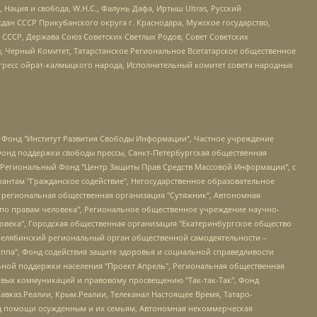
 Нация и свобода, W.H.С., Фалунь Дафа, Иртыш Ultras, Русский
ан СССР Прикубанского округа г. Краснодара, Мужское государство,
СССР, Держава Союз Советских Светлых Родов, Совет Советских
в, Черный Комитет, Татарстанское Региональное Всетатарское общественное
гресс ойрат-калмыцкого народа, Исполнительный комитет совета народных
евосточное общественное движение "Маяк", Санкт-Петербургская ЛГБТ-инициативная группа "Выход", Инициативная группа ЛГБТ+ "Реверс", Алексеев Андрей Викторович, Бекбулатова Таисия Львовна, Беляев Иван Михайлович, Владыкина Елена Сергеевна, Гельман Марат Александрович, Никульшина Вероника Юрьевна, Толоконникова Надежда Андреевна, Шендерович Виктор Анатольевич, Общество с ограниченной ответственностью "Данное сообщение", Общество с ограниченной ответственностью Издательский дом "Новая глава", Айнбиндер Александра Александровна, Московский комьюнити-центр для ЛГБТ+инициатив, Благотворительный фонд развития филантропии, Deutsche Welle (Германия, Kurt-Schumacher-Strasse 3, 53113 Bonn), Борзунова Мария Михайловна, Воробьев Виктор Викторович, Голубева Анна Львовна, Константинова Алла Михайловна, Малкова Ирина Владимировна, Мурадов Мурад Абдулгалимович, Осетинская Елизавета Николаевна, Понасенков Евгений Николаевич, Ганапольский Матвей Юрьевич, Киселев Евгений Алексеевич, Борухович Ирина Григорьевна, Дремин Иван Тимофеевич, Дубровский Дмитрий Викторович, Красноярская региональная общественная организация поддержки и развития альтернативных образовательных технологий и межкультурных коммуникаций "ИНТЕРРА", Маяковская Екатерина Алексеевна, Фейгин Марк Захарович, Филимонов Андрей Викторович, Дзугкоева Регина Николаевна, Доброхотов Роман Александрович, Дудь Юрий Александрович, Елкин Сергей Владимирович, Кругликов Кирилл Игоревич, Сабунаева Мария Леонидовна, Семенов Алексей Владимирович, Шаинян Карен Багратович, Шульман Екатерина Михайловна, Асафьев Артур Валерьевич, Вахштайн Виктор Семенович, Венедиктов Алексей Алексеевич, Лушникова Екатерина Евгеньевна, Волков Леонид Михайлович, Невзоров Александр Глебович, Пархоменко Сергей Борисович, Сироткин Ярослав Николаевич, Кара-Мурза Владимир Владимирович, Баранова Наталья Владимировна, Гозман Леонид Яковлевич, Кагарлицкий Борис Юльевич, Климарев Михаил Валерьевич, Милов Владимир Станиславович, Автономная некоммерческая организация Краснодарский центр современного искусства "Типография", Моргенштерн Алишер Тагирович, Соболь Любовь Эдуардовна, Общество с ограниченной ответственностью "ЛИЗА НОРМ", Каспаров Гарри Кимович, Ходорковский Михаил Борисович, Общество с ограниченной ответственностью "Апрельские тезисы", Данилович Ирина Брониславовна, Кашин Олег Владимирович, Петров Николай Владимирович, Пивоваров Алексей Владимирович, Соколов Михаил Владимирович, Цветкова Юлия Владимировна, Чичваркин Евгений Александрович, Комитет против пыток/Команда против пыток, Общество с ограниченной ответственностью "Первый научный", Общество с ограниченной ответственностью "Вертолет и ко", Белоцерковская Вероника Борисовна, Кац Максим Евгеньевич, Лазарева Татьяна Юрьевна, Шаведдинов Руслан Табризович, Яшин Илья Валерьевич, Общество с ограниченной ответственностью "Иноагент ААВ", Алешковский Дмитрий Петрович, Альбац Евгения Марковна, Быков Дмитрий Львович, Галямина Юлия Евгеньевна, Лойко Сергей Леонидович, Мартынов Кирилл Константинович, Медведев Сергей Александрович, Крашенинников Федор Геннадиевич, Гордеева Катерина Вл