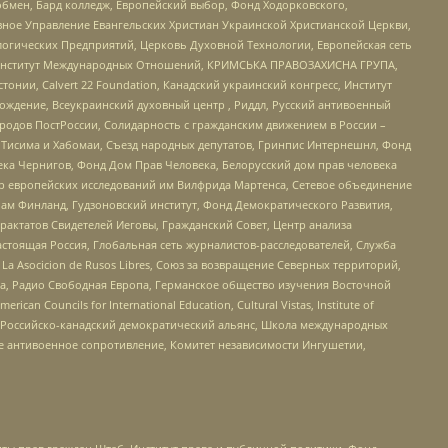
бмен, Бард колледж, Европейский выбор, Фонд Ходорковского,
ное Управление Евангельских Христиан Украинской Христианской Церкви,
огических Предприятий, Церковь Духовной Технологии, Европейская сеть
ий Институт Международных Отношений, КРИМСЬКА ПРАВОЗАХИСНА ГРУПА,
стонии, Calvert 22 Foundation, Канадский украинский конгресс, Институт
ждение, Всеукраинский духовный центр , Риддл, Русский антивоенный
ародов ПостРоссии, Солидарность с гражданским движением в России –
в Тисима и Хабомаи, Съезд народных депутатов, Гринпис Интернешнл, Фонд
ека Чернигов, Фонд Дом Прав Человека, Белорусский дом прав человека
нтр европейских исследований им Вилфрида Мартенса, Сетевое объединение
Чам Финланд, Гудзоновский институт, Фонд Демократического Развития,
актатов Свидетелей Иеговы, Гражданский Совет, Центр анализа
астоящая Россия, Глобальная сеть журналистов-расследователей, Служба
a Asocicion de Rusos Libres, Союз за возвращение Северных территорий,
еста, Радио Свободная Европа, Германское общество изучения Восточной
ouncils for International Education, Cultural Vistas, Institute of
, Российско-канадский демократический альянс, Школа международных
е антивоенное сопротивление, Комитет независимости Ингушетии,