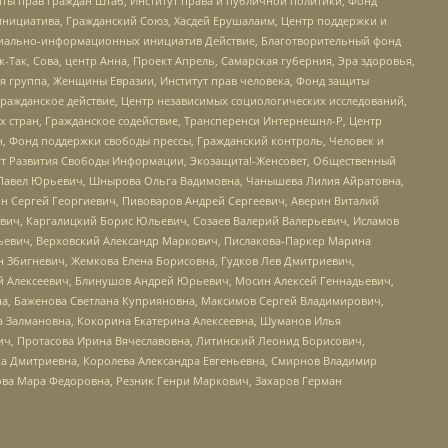
ты прав граждан Штаб, Институт права и публичной политики, Фонд
инициатива, Гражданский Союз, Хасдей Ерушалаим, Центр поддержки и
социально-информационных инициатив Действие, Благотворительный фонд
Так, Сова, центр Анна, Проект Апрель, Самарская губерния, Эра здоровья,
я группа, Женщины Евразии, Институт прав человека, Фонд защиты
Гражданское действие, Центр независимых социологических исследований,
стран, Гражданское содействие, Трансперенси Интернешнл-Р, Центр
н, Фонд поддержки свободы прессы, Гражданский контроль, Человек и
тут Развития Свободы Информации, Экозащита!-Женсовет, Общественный
й Павел Юрьевич, Шнырова Ольга Вадимовна, Чанышева Лилия Айратовна,
ин Сергей Георгиевич, Пивоваров Андрей Сергеевич, Аверин Виталий
вич, Каргалицкий Борис Юльевич, Созаев Валерий Валерьевич, Исламов
льевич, Верховский Александр Маркович, Пислакова-Паркер Марина
н Збигневич, Жемкова Елена Борисовна, Гудков Лев Дмитриевич,
й Алексеевич, Блинушов Андрей Юрьевич, Мосин Алексей Геннадьевич,
а, Баженова Светлана Куприяновна, Максимов Сергей Владимирович,
а Залмановна, Кокорина Екатерина Алексеевна, Шуманов Илья
ч, Протасова Ирина Вячеславовна, Литинский Леонид Борисович,
а Дмитриевна, Королева Александра Евгеньевна, Смирнов Владимир
ова Мара Федоровна, Резник Генри Маркович, Захаров Герман