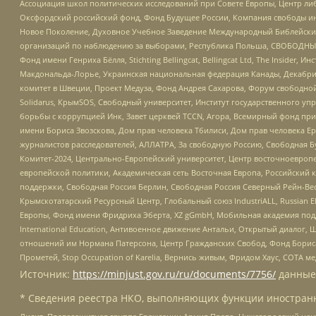
Ассоциация школ политических исследований при Совете Европы, Центр ли
Оксфордский российский фонд, Фонд Будущее России, Компания свободы ин
Новое Поколение, Духовное Учебное Заведение Международный Библейский
организаций по наблюдению за выборами, Республика Польша, СВОБОДНЫЙ
Фонд имени Генриха Бёлля, Stichting Bellingcat, Bellingcat Ltd, The Inside
Макдональда-Лорье, Украинская национальная федерация Канады, Декабрис
комитет в Швеции, Проект Медуза, Фонд Андрея Сахарова, Форум свободной 
Solidarus, КрымSOS, Свободный университет, Институт государственного у
борьбы с коррупцией Инк, Завет церквей TCCN, Агора, Всемирный фонд при
имени Бориса Звозскова, Дом прав человека Тбилиси, Дом прав человека Ер
журналистов расследователей, АЛЛАТРА, За свободную Россию, Свободная Б
Комитет-2024, Центрально-Европейский университет, Центр восточноевроп
европейской политики, Академическая сеть Восточная Европа, Российский к
поддержки, Свободная Россия Берлин, Свободная Россия Северный Рейн-Вест
Крымскотатарский Ресурсный Центр, Глобальный союз IndustriALL, Russian E
Европы, Фонд имени Фридриха Эберта, XZ gGmbH, Мобильная академия поддержк
International Education, Антивоенное движение Антальи, Открытый диало
отношений им Нормана Патерсона, Центр Гражданских Свобод, Фонд Бориса
Прометей, Stop Occupation of Karelia, Вернись живым, Фридом Хаус, СОТА 
Источник:
https://minjust.gov.ru/ru/documents/7756/
данные
* Сведения реестра НКО, выполняющих функции иностранн