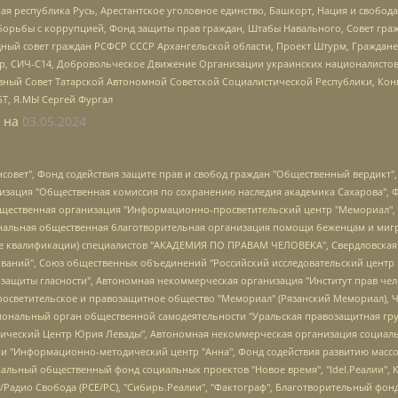
ая республика Русь, Арестантское уголовное единство, Башкорт, Нация и свобода,
орьбы с коррупцией, Фонд защиты прав граждан, Штабы Навального, Совет гражд
ный совет граждан РСФСР СССР Архангельской области, Проект Штурм, Граждане 
tsApp, СИЧ-С14, Добровольческое Движение Организации украинских националисто
ный Совет Татарской Автономной Советской Социалистической Республики, Кон
БТ, Я.МЫ Сергей Фургал
 на
03.05.2024
мная некоммерческая организация "Центр по работе с проблемой насилия "НАСИЛИЮ.НЕТ", Межрегиональный профессиональный союз работников здравоохранения "Альянс врачей", Юридическое лицо, зарегистрированное в Латвийской Республике, SIA "Medusa Project" (регистрационный номер 40103797863, дата регистрации 10.06.2014), Некоммерческая организация "Фонд по борьбе с коррупцией", Автономная некоммерческая организация "Институт права и публичной политики", Баданин Роман Сергеевич, Гликин Максим Александрович, Железнова Мария Михайловна, Лукьянова Юлия Сергеевна, Маетная Елизавета Витальевна, Маняхин Петр Борисович, Чуракова Ольга Владимировна, Ярош Юлия Петровна, Юридическое лицо "The Insider SIA", зарегистрированное в Риге, Латвийская Республика (дата регистрации 26.06.2015), являющееся администратором доменного имени интернет-издания "The Insider SIA", https://theins.ru, Постернак Алексей Евгеньевич, Рубин Михаил Аркадьевич, Анин Роман Александрович, Юридическое лицо Istories fonds, зарегистрированное в Латвийской Республике (регистрационный номер 50008295751, дата регистрации 24.02.2020), Великовский Дмитрий Александрович, Долинина Ирина Николаевна, Мароховская Алеся Алексеевна, Шлейнов Роман Юрьевич, Шмагун Олеся Валентиновна, Общество с ограниченной ответственностью "Альтаир 2021", Общество с ограниченной ответственностью "Вега 2021", Общество с ограниченной ответственностью "Главный редактор 2021", Общество с ограниченной ответственностью "Ромашки монолит", Важенков Артем Валерьевич, Ивановская областная общественная организация "Центр гендерных исследований", Гурман Юрий Альбертович, Медиапроект "ОВД-Инфо", Егоров Владимир Владимирович, Жилинский Владимир Александрович, Общество с ограниченной ответственностью "ЗП", Иванова София Юрьевна, Карезина Инна Павловна, Кильтау Екатерина Викторовна, Петров Алексей Викторович, Пискунов Сергей Евгеньевич, Смирнов Сергей Сергеевич, Тихонов Михаил Сергеевич, Общество с ограниченной ответственностью "ЖУРНАЛИСТ-ИНОСТРАННЫЙ АГЕНТ", Арапова Галина Юрьевна, Вольтская Татьяна Анатольевна, Американская компания "Mason G.E.S. Anonymous Foundation" (США), являющаяся владельцем интернет-издания https://mnews.world/, Компания "Stichting Bellingcat", зарегистрированная в Нидерландах (дата регистрации 11.07.2018), Захаров Андрей Вячеславович, Клепиковская Екатерина Дмитриевна, Общество с ограниченной ответственностью "МЕМО", Перл Роман Александрович, Симонов Евгений Алексеевич, Соловьева Елена Анатольевна, Сотников Даниил Владимирович, Сурначева Елизавета Дмитриевна, Автономная некоммерческая организация по защите прав человека и информированию населения "Якутия – Наше Мнение", Общество с ограниченной ответственностью "Москоу диджитал медиа", с 26.01.2023 Общество с ограниченной ответственностью "Чайка Белые сады", Ветошкина Валерия Валерьевна, Заговора Максим Александрович, Межрегиональное общественное движение "Российская ЛГБТ - сеть", Оленичев Максим Владимирович, Павлов Иван Юрьевич, Скворцова Елена Сергеевна, Общество с ограниченной ответственностью "Как бы инагент", Кочетков Игорь Викторович, Общество с ограниченной ответственностью "Честные выборы", Еланчик Олег Александрович, Общество с ограниченной ответственностью "Нобелевский призыв", Гималова Регина Эмилевна, Григорьев Андрей Валерьевич, Григорьева Алина Александровна, Ассоциация по содействию защите прав призывников, альтернативнослужащих и военнослужащих "Правозащитная группа "Гражданин.Армия.Право", Хисамова Регина Фаритовна, Автономная некоммерческая организация по реализации социально-правовых программ "Лилит", Дальн