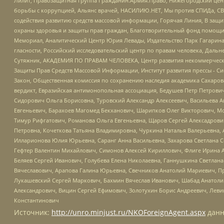
Лилит, Правозащитная группа Гражданин.Армия.Право, Нижегородский цент
борьбы с коррупцией, Альянс врачей, НАСИЛИЮ.НЕТ, Мы против СПИДа, СВЕ
содействия развитию средств массовой информации, Горячая Линия, В защ
охраны здоровья и защиты прав граждан, Благотворительный фонд помощи ос
Мемориал, Аналитический Центр Юрия Левады, Издательство Парк Гагарина
гласности, Российский исследовательский центр по правам человека, Даль
Сутяжник, АКАДЕМИЯ ПО ПРАВАМ ЧЕЛОВЕКА, Центр развития некоммерческих
Защиты Прав Средств Массовой Информации, Институт развития прессы - Си
Закон, Общественная комиссия по сохранению наследия академика Сахаров
вердикт, Евразийская антимонопольная ассоциация, Бедушев Петр Петрови
Сидорович Ольга Борисовна, Туровский Александр Алексеевич, Васильева А
Евгеньевич, Барахоев Магомед Бекханович, Шарипков Олег Викторович, М
Тимур Рифгатович, Романова Ольга Евгеньевна, Щаров Сергей Алексадрови
Петровна, Кочеткова Татьяна Владимировна, Чуркина Наталья Валерьевна, 
Илларионова Юлия Юрьевна, Саранг Анна Васильевна, Захарова Светлана 
Гефтер Валентин Михайлович, Симонов Алексей Кириллович, Флиге Ирина 
Беляев Сергей Иванович, Голубева Елена Николаевна, Ганнушкина Светлана
Вячеславович, Арапова Галина Юрьевна, Свечников Анатолий Мариевич, П
Лукашевский Сергей Маркович, Бахмин Вячеслав Иванович, Шабад Анатоли
Александрович, Вицин Сергей Ефимович, Золотухин Борис Андреевич, Леви
Константинович
Источник:
http://unro.minjust.ru/NKOForeignAgent.aspx
данн