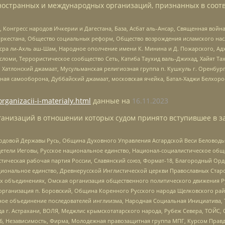
ностранных и международных организаций, признанных в соотв
нгресс народов Ичкерии и Дагестана, База, Асбат аль-Ансар, Священная война,
уркестана, Общество социальных реформ, Общество возрождения исламского насл
Нусра ли-Ахль аш-Шам, Народное ополчение имени К. Минина и Д. Пожарского, Ад
сломи, Террористическое сообщество Сеть, Катиба Таухид валь-Джихад, Хайят Тах
, Хатлонский джамаат, Мусульманская религиозная группа п. Кушкуль г. Оренбу
ная самооборона, Дуббайский джамаат, московская ячейка, Батал-Хаджи Белхор
organizacii-i-materialy.html
данные на
16.11.2023
анизаций в отношении которых судом принято вступившее в з
 Родовой Державы Русь, Община Духовного Управления Асгардской Веси Беловод
детели Иеговы, Русское национальное единство, Национал-социалистическое об
истическая рабочая партия России, Славянский союз, Формат-18, Благородный Ор
ациональное единство, Древнерусской Инглистической церкви Православных Ста
ных объединениях, Омская организация общественного политического движения Р
рганизация п. Боровский, Община Коренного Русского народа Щелковского район
гиозное объединение последователей инглиизма, Народная Социальная Инициатива,
 г. Астрахани, ВОЛЯ, Меджлис крымскотатарского народа, Рубеж Севера, ТОЙС, 
6, Независимость, Фирма, Молодежная правозащитная группа МПГ, Курсом Правд