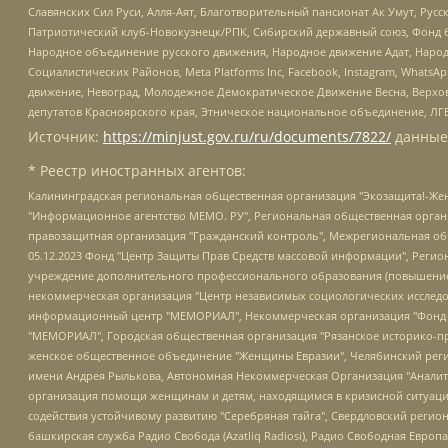
Славянских Сил Руси, Алля-Аят, Благотворительный пансионат Ак Умут, Русск
Патриотический клуб-Новокузнецк/РПК, Сибирский державный союз, Фонд б
Народное объединение русского движения, Народное движение Адат, Народ
Социалистических Районов, Meta Platforms Inc, Facebook, Instagram, Wha
движение, Невоград, Молодежное Демократическое Движение Весна, Верхов
депутатов Красноярского края, Этническое национальное объединение, ЛГ
Источник:
https://minjust.gov.ru/ru/documents/7822/
данные
* Реестр иностранных агентов:
Калининградская региональная общественная организация "Экозащита!-Женсовет", Фонд содействия защите прав и свобод граждан "Общественный вердикт", Фонд "Институт Развития Свободы Информации", Частное учреждение "Информационное агентство МЕМО. РУ", Региональная общественная организация "Общественная комиссия по сохранению наследия академика Сахарова", Фонд поддержки свободы прессы, Санкт-Петербургская общественная правозащитная организация "Гражданский контроль", Межрегиональная общественная организация "Информационно-просветительский центр "Мемориал", Региональный Фонд "Центр Защиты Прав Средств Массовой Информации", с 05.12.2023 Фонд "Центр Защиты Прав Средств массовой информации", Региональная общественная благотворительная организация помощи беженцам и мигрантам "Гражданское содействие", Негосударственное образовательное учреждение дополнительного профессионального образования (повышение квалификации) специалистов "АКАДЕМИЯ ПО ПРАВАМ ЧЕЛОВЕКА", Свердловская региональная общественная организация "Сутяжник", Автономная некоммерческая организация "Центр независимых социологических исследований", Союз общественных объединений "Российский исследовательский центр по правам человека", Региональное общественное учреждение научно-информационный центр "МЕМОРИАЛ", Некоммерческая организация "Фонд защиты гласности", Автономная некоммерческая организация "Институт прав человека", Городская общественная организация "Екатеринбургское общество "МЕМОРИАЛ", Городская общественная организация "Рязанское историко-просветительское и правозащитное общество "Мемориал" (Рязанский Мемориал), Челябинский региональный орган общественной самодеятельности – женское общественное объединение "Женщины Евразии", Челябинский региональный орган общественной самодеятельности "Уральская правозащитная группа", Фонд содействия защите здоровья и социальной справедливости имени Андрея Рылькова, Автономная Некоммерческая Организация "Аналитический Центр Юрия Левады", Автономная некоммерческая организация социальной поддержки населения "Проект Апрель", Региональная общественная организация помощи женщинам и детям, находящимся в кризисной ситуации "Информационно-методический центр "Анна", Фонд содействия развитию массовых коммуникаций и правовому просвещению "Так-так-Так", Фонд содействия устойчивому развитию "Серебряная тайга", Свердловский региональный общественный фонд социальных проектов "Новое время", "Idel.Реалии", Кавказ.Реалии, Крым.Реалии, Телеканал Настоящее Время, Татаро-башкирская служба Радио Свобода (Azatliq Radiosi), Радио Свободная Европа/Радио Свобода (PCE/PC), "Сибирь.Реалии", "Фактограф", Благотворительный фонд помощи осужденным и их семьям, Автономная некоммерческая организация "Институт глобализации и социальных движений", Фонд "В защиту прав заключенных", Частное учреждение "Центр поддержки и содействия развитию средств массовой информации", Пензенский региональный общественный благотворительный фонд "Гражданский союз", "Север.Реалии", Некоммерческая организация Фонд "Правовая инициатива", Общество с ограниченной ответственностью "Радио Свободная Европа/Радио Свобода", Чешское информационное агентство "MEDIUM-ORIENT", Красноярская региональная общественная организация "Мы против СПИДа", Камалягин Денис Николаевич, Маркелов Сергей Евгеньевич, Пономарев Лев Александрович, Савицкая Людмила Алексеевна, Автоно