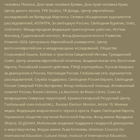
человека Тбилиси, Дом прав человека Ереван, Дом прав человека Крым,
Центр дикого лосося, TVR Studios, ТВ Дождь, Центр европейских
исследований им Вилфрида Мартенса, Сетевое объединение журналистов
расследователей, АЛЛАТРА, За свободную Россию, Свободная Бурятия, Uralic,
UnKremlin, Международная федерация транспортных рабочих, ИстЧам
Финланд, Гудзоновский институт, Фонд Демократического Развития,
Комитет-2024, Центрально-Европейский университет, Центр
восточноевропейских и международных исследований, Общество
Сторожевой башни, Библии и трактатов Свидетелей Иеговы, Гражданский
Совет, Центр анализа европейской политики, Академическая сеть Восточная
Европа, Российский комитет действия, РЭНД корпорейшн, Русская Америка
за демократию в России, Настоящая Россия, Глобальная сеть журналистов-
расследователей, Служба поддержки, Свободная Россия Берлин, Свободная
Россия Северный Рейн-Вестфалия, Фонд глобальной помощи, Антивоенный
комитет России, Russie-Libertes, La Asocicion de Rusos Libres, Союз за
возвращение Северных территорий, Крымскотатарский Ресурсный Центр,
Глобальный союз IndustriALL, Russian Election Monitor, Article 19, Мнение
медиа, Федерация анархического черного креста, Радио Свободная Европа,
Германское общество изучения Восточной Европы, Фонд имени Фридриха
Эберта, XZ gGmbH, Мобильная академия поддержки гендерной демократии
и миротворчества, Форум имени Льва Копелева, American Councils for
International Education, Cultural Vistas, Institute of International Education,