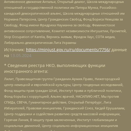
Антивоенное движение Антальи, Открытый диалог, Школа международных
отношений и государственной политики им Питера Мунка, Российско-
канадский демократический альянс, Школа международных отношений им
Нормана Патерсона, Центр Гражданских Свобод, Фонд Бориса Немцова за
Свободу, Фонд имени Фридриха Науманна за свободу, Феминистское
антивоенное сопротивление, Комитет независимости Ингушетии, Прометей,
Stop Occupation of Karelia, Вернись живым, Фридом Хаус, СОТА медиа,
Либерально-демократическая Лига Украины
Источник:
https://minjust.gov.ru/ru/documents/7756/
данные
на
13.05.2024
* Сведения реестра НКО, выполняющих функции
иностранного агента:
Лилит, Правозащитная группа Гражданин.Армия.Право, Нижегородский
центр немецкой и европейской культуры, Центр гендерных исследований,
Фонд защиты прав граждан Штаб, Институт права и публичной политики,
Фонд борьбы с коррупцией, Альянс врачей, НАСИЛИЮ.НЕТ, Мы против
СПИДа, СВЕЧА, Гуманитарное действие, Открытый Петербург, Лига
Избирателей, Правовая инициатива, Гражданский Союз, Хасдей Ерушалаим,
Центр поддержки и содействия развитию средств массовой информации,
Горячая Линия, В защиту прав заключенных, Институт глобализации и
социальных движений, Центр социально-информационных инициатив