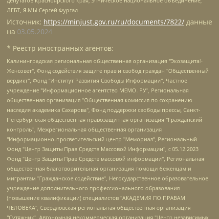
депутатов Красноярского края, Этническое национальное объединение,
ЛГБТ, Я.МЫ Сергей Фургал
Источник:
https://minjust.gov.ru/ru/documents/7822/
данные
на
03.05.2024
* Реестр иностранных агентов:
Калининградская региональная общественная организация "Экозащита!-Женсовет", Фонд содействия защите прав и свобод граждан "Общественный вердикт", Фонд "Институт Развития Свободы Информации", Частное учреждение "Информационное агентство МЕМО. РУ", Региональная общественная организация "Общественная комиссия по сохранению наследия академика Сахарова", Фонд поддержки свободы прессы, Санкт-Петербургская общественная правозащитная организация "Гражданский контроль", Межрегиональная общественная организация "Информационно-просветительский центр "Мемориал", Региональный Фонд "Центр Защиты Прав Средств Массовой Информации", с 05.12.2023 Фонд "Центр Защиты Прав Средств массовой информации", Региональная общественная благотворительная организация помощи беженцам и мигрантам "Гражданское содействие", Негосударственное образовательное учреждение дополнительного профессионального образования (повышение квалификации) специалистов "АКАДЕМИЯ ПО ПРАВАМ ЧЕЛОВЕКА", Свердловская региональная общественная организация "Сутяжник", Автономная некоммерческая организация "Центр независимых социологических исследований", Союз общественных объединений "Российский исследовательский центр по правам человека", Региональное общественное учреждение научно-информационный центр "МЕМОРИАЛ", Некоммерческая организация "Фонд защиты гласности", Автономная некоммерческая организация "Институт прав человека", Городская общественная организация "Екатеринбургское общество "МЕМОРИАЛ", Городская общественная организация "Рязанское историко-просветительское и правозащитное общество "Мемориал" (Рязанский Мемориал), Челябинский региональный орган общественной самодеятельности – женское общественное объединение "Женщины Евразии", Челябинский региональный орган общественной самодеятельности "Уральская правозащитная группа", Фонд содействия защите здоровья и социальной справедливости имени Андрея Рылькова, Автономная Некоммерческая Организация "Аналитический Центр Юрия Левады", Автономная некоммерческая организация социальной поддержки населения "Проект Апрель", Региональная общественная организация помощи женщинам и детям, находящимся в кризисной ситуации "Информационно-методический центр "Анна", Фонд содействия развитию массовых коммуникаций и правовому просвещению "Так-так-Так", Фонд содействия устойчивому развитию "Серебряная тайга", Свердловский региональный общественный фонд социальных проектов "Новое время", "Idel.Реалии", Кавказ.Реалии, Крым.Реалии, Телеканал Настоящее Время, Татаро-башкирская служба Радио Свобода (Azatliq Radiosi), Радио Свободная Европа/Радио Свобода (PCE/PC), "Сибирь.Реалии", "Фактограф", Благотворительный фонд помощи осужденным и их семьям, Автономная некоммерческая организация "Институт глобализации и социальных движений", Фонд "В защиту прав заключенных", Частное учреждение "Центр поддержки и содействия развитию средств массовой информации", Пензенский региональный общественный благотворительный фонд "Гражданский союз", "Север.Реалии", Некоммерческая организация Фонд "Правовая инициатива", Общество с ограниченной ответственностью "Радио Свободная Европа/Радио Свобода", Чешское информационное агентство "MEDIUM-ORIENT", Красноярская региональная общественная организация "Мы против СПИДа", Камалягин Денис Николаевич, Маркелов Сергей Евгеньевич, Пономарев Лев Александрович, Савицкая Людмила Алексеевна, Автономная некоммерческая организация "Центр по работе с проблемой насилия "НАСИЛИЮ.НЕТ", Межрегиональный профессиональный союз работников здравоохранения "Альянс врачей", Юридическое лицо, зарегистрированное в Латвийской Республике, SIA "Medusa Project" (регистрационный номер 40103797863, дата регистрации 10.06.2014), Некоммерческая организация "Фонд по борьбе с коррупцией", Автономная некоммерческая организация "Институт права и публичной политики", Баданин Роман Сергеевич, Гликин Максим Александрович, Железнова Мария Михайловна, Лукьянова Юлия Сергеевна, Маетная Елизавета Витальевна, Маняхин Петр Борисович, Чуракова Ольга Владимировна, Ярош Юлия Петровна, Юридическое лицо "The Insider SIA", зарегистрированное в Риге, Латвийская Республика (дата регистрации 26.06.2015), являющееся администратором доменного имени интернет-издания "The Insider SIA", https://theins.ru, Постернак Алексей Евгеньевич, Рубин Михаил Аркадьевич, Анин Роман Александрович, Юридическое лицо Istories fonds, зарегистрированное в Латвийской Республике (регистрационный номер 50008295751, дата регистрации 24.02.2020), Великовский Дмитрий Александрович, Долинина Ирина Николаевна, Мароховская Алеся Алексеевна, Шлейнов Роман Юрьевич, Шмагун Олеся Валентиновна, Общество с ограниченной ответственностью "Альтаир 2021", Общество с ограниченной ответственностью "Вега 2021", Общество с ограниченной ответственностью "Главный редактор 2021", Общество с ограниченной ответственностью "Ромашки монолит", Важенков Артем Валерьевич, Ивановская областная общественная организация "Центр гендерных исследований", Гурман Юрий Альбертович, Медиапроект "ОВД-Инфо", Егоров Владимир Владимирович, Жилинский Владимир Александрович, Общество с ограниченной ответственностью "ЗП", Иванова София Юрьевна, Карезина Инна Павловна, Кильтау Екатерина Викторовна, Петров Алексей Викторович, Пискунов Сергей Евгеньевич, Смирнов Сергей Сергеевич, Тихонов Михаил Сергеевич, Общество с ограниченной ответственностью "ЖУРНАЛИСТ-ИНОСТРАННЫЙ АГЕНТ", Арапова Галина Юрьевна, Вольтская Татьяна Анатольевна, Американская компания "Mason G.E.S. Anonymous Foundation" (США), являющаяся владельцем интернет-издания https://mnews.world/, Компания "Stichting Bellingcat", зарегистрированная в Нидерландах (дата регистрации 11.07.2018), Захаров Андрей Вячеславович, Клепиковская Екатерина Дмитриевна, Общество с ограниченной ответственностью "МЕМО", Перл Роман Александрович, Симонов Евгений Алексеевич, Соловьева Елена Анатольевна, Сотников Даниил Владимирович, Сурначева Елизавета Дмитриевна, Автономная некоммерческая организация по защите прав человека и информированию населения "Якутия – Наше Мнение", Общество с ограниченной ответственностью "Москоу диджитал медиа", с 26.01.2023 Общество с ограниченной ответственностью "Чайка Белые сады", Ветошкина Валерия Валерьевна, Заговора Максим Александрович, Межрегиональное общественное движение "Российская ЛГБТ - сеть", Оленичев Максим Владимирович, Павлов Иван Юрьевич, Скворцова Елена Сергеевна, Общество с ограниченной ответственностью "Как бы инагент", Кочетков Игорь Викторович, Общество с ограниченной ответственностью "Честные выборы", Еланчик Олег Александрович, Общество с ограниченной ответственностью "Нобелевский призыв", Гималова Регина Эмилевна, Григорьев Андрей Валерьевич, Григорьева Алина Александровна, Ассоциация по содействию защите прав призывников, альтернативнослужащих и военнослужащих "Правозащитная группа "Гражданин.Армия.Право", Хисамова Регина Фаритовна, Автономная некоммерческая организация по реализации социально-правовых программ "Лилит", Дальневосточное общественное движение "Маяк", Санкт-Петербургская ЛГБТ-инициативная группа "Выход", Инициативная группа ЛГБТ+ "Реверс", Алексеев Андрей Викторович, Бекбулатова Таисия Львовна, Беляев Иван Михайлович, Владыкина Елена Сергеевна, Гельман Марат Александрович, Никульшина Вероника Юрьевна, Толоконникова Надежда Андреевна, Шендерович Виктор Анатольевич, Общество с ограниченной ответственностью "Данное сообщение", Общество с ограниченной ответственностью Издательский дом "Новая глава", Айнбиндер Александра Александровна, Московский комьюнити-центр для ЛГБТ+инициатив, Благотворительный фонд развития филантропии, Deutsche Welle (Германия, Kurt-Schumacher-Strasse 3, 53113 Bonn), Борзунова Мария Михайловна, Воробьев Виктор Викторович, Голубева Анна Львовна, Константинова Алла Михайловна, Малкова Ирина Владимировна, Мурадов Мурад Абдулгалимович, Осетинская Елизавета Николаевна, Понасенков Евгений Николаевич, Ганапольский Матвей Юрьевич, Киселев Евгений Алексеевич, Борухович Ирина Григорьевна, Дремин Иван Тимофеевич, Дубровский Дмитрий Викторович, Красноярская региональная общественная организация поддержки и развития альтернативных образовательных технологий и межкультурных коммуникаций "ИНТЕРРА", Маяковская Екатерина Алексеевна, Фейгин Марк Захарович, Филимонов Андрей Викторович, Дзугкоева Регина Николаевна, Доброхотов Роман Александрович, Дудь Юрий Александрович, Елкин Сергей Владимирович, Кругликов Кирилл Игоревич, Сабунаева Мария Леонидовна, Семенов Алексей Владимирович, Шаинян Карен Багратович, Шульман Екатерина Михайловна, Асафьев Артур Валерьевич, Вахштайн Виктор Семенович, Венедиктов Алексей Алексеевич, Лушникова Екатерина Евгеньевна, Волков Леонид Михайлович, Невзоров Александр Глебович, Пархоменко Сергей Борисович, Сироткин Ярослав Николаевич, Кара-Мурза Владимир Владимирович, Баранова Наталья Владимировна, Гозман Леонид Яковлевич, Кагарлицкий Борис Юльевич, Климарев Михаил Валерьевич, Милов Владимир Станиславович, Автономная некоммерческая организация Краснодарский центр современного искусства "Типография", Моргенштерн Алишер Тагирович, Соболь Любовь Эдуардовна, Общество с ограниченной ответственностью "ЛИЗА НОРМ", Каспаров Гарри Кимович, Ходорковский Михаил Борисович, Общество с ограниченной ответственностью "Апрельские тезисы", Данилович Ирина Брониславовна, Кашин Олег Владимирович, Петров Николай Владимирович, Пивоваров Алексей Владимирович, Соколов Михаил Владимирович, Цветкова Юлия Владимировна, Чичваркин Евгений Александрович, Комитет против пыток/Команда против пыток, Общество с ограниченной ответственностью "Первый научный", Общество с ограниченной ответственностью "Вертолет и ко", Белоцерковская Вероника Борисовна, Кац Максим Евгеньевич, Лазарева Татьяна Юрьевна, Шаведдинов Руслан Табризович, Яшин Илья Валерьевич, Общество с ограниченной ответственностью "Иноагент ААВ", Алешковский Дмитрий Петрович, Альбац Евгения Марковна, Быков Дмитрий Львович, Галямина Юлия Евгеньевна, Лойко Сергей Леонидович, Мартынов Кирилл Константинович, Медведев Сергей Александрович, Крашенинников Федор Геннадиевич, Гордеева Катерина Вл