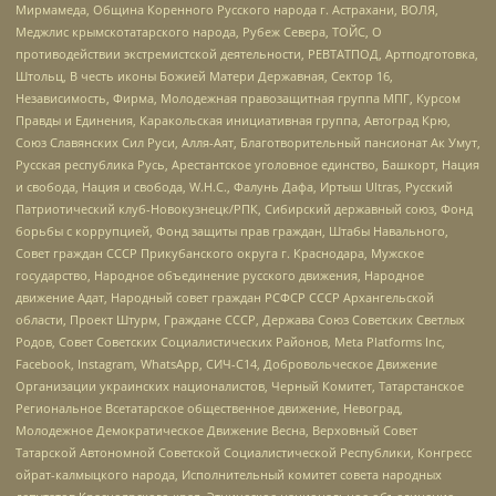
Мирмамеда, Община Коренного Русского народа г. Астрахани, ВОЛЯ,
Меджлис крымскотатарского народа, Рубеж Севера, ТОЙС, О
противодействии экстремистской деятельности, РЕВТАТПОД, Артподготовка,
Штольц, В честь иконы Божией Матери Державная, Сектор 16,
Независимость, Фирма, Молодежная правозащитная группа МПГ, Курсом
Правды и Единения, Каракольская инициативная группа, Автоград Крю,
Союз Славянских Сил Руси, Алля-Аят, Благотворительный пансионат Ак Умут,
Русская республика Русь, Арестантское уголовное единство, Башкорт, Нация
и свобода, Нация и свобода, W.H.С., Фалунь Дафа, Иртыш Ultras, Русский
Патриотический клуб-Новокузнецк/РПК, Сибирский державный союз, Фонд
борьбы с коррупцией, Фонд защиты прав граждан, Штабы Навального,
Совет граждан СССР Прикубанского округа г. Краснодара, Мужское
государство, Народное объединение русского движения, Народное
движение Адат, Народный совет граждан РСФСР СССР Архангельской
области, Проект Штурм, Граждане СССР, Держава Союз Советских Светлых
Родов, Совет Советских Социалистических Районов, Meta Platforms Inc,
Facebook, Instagram, WhatsApp, СИЧ-С14, Добровольческое Движение
Организации украинских националистов, Черный Комитет, Татарстанское
Региональное Всетатарское общественное движение, Невоград,
Молодежное Демократическое Движение Весна, Верховный Совет
Татарской Автономной Советской Социалистической Республики, Конгресс
ойрат-калмыцкого народа, Исполнительный комитет совета народных