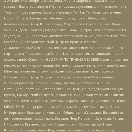
Действие, Благотворительный фонд охраны здоровья и защиты прав
граждан, Благотворительный фонд помощи осужденным и их семьям, Фонд
Тольятти, Новое время, Серебряная тайга, Так-Так-Так, Сова, центр Анна,
Проект Апрель, Самарская губерния, Эра здоровья, Мемориал,
Аналитический Центр Юрия Левады, Издательство Парк Гагарина, Фонд
имени Андрея Рылькова, Сфера, Центр СИБАЛЬТ, Уральская правозащитная
группа, Женщины Евразии, Институт прав человека, Фонд защиты гласности,
Российский исследовательский центр по правам человека,
Дальневосточный центр развития гражданских инициатив и социального
партнерства, Гражданское действие, Центр независимых социологических
исследований, Сутяжник, АКАДЕМИЯ ПО ПРАВАМ ЧЕЛОВЕКА, Центр развития
некоммерческих организаций, Частное учреждение в Калининграде Совета
Министров северных стран, Гражданское содействие, Трансперенси
Интернешнл-Р, Центр Защиты Прав Средств Массовой Информации,
Институт развития прессы - Сибирь, Частное учреждение в Санкт-
Петербурге Совета Министров Северных Стран, Фонд поддержки свободы
прессы, Гражданский контроль, Человек и Закон, Общественная комиссия
по сохранению наследия академика Сахарова, Информационное агентство
МЕМО. РУ, Институт региональной прессы, Институт Развития Свободы
Информации, Экозащита!-Женсовет, Общественный вердикт, Евразийская
антимонопольная ассоциация, Бедушев Петр Петрович, Дзугкоева Регина
Николаевна, Кривенко Сергей Владимирович, Милославский Павел
Юрьевич, Шнырова Ольга Вадимовна, Чанышева Лилия Айратовна,