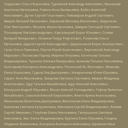
Сидорович Ольга Борисовна, Туровский Александр Алексеевич, Васильева
Анастасия Евгеньевна, Ривина Анна Валерьевна, Бойко Анатолий
Николаевич, Дугин Сергей Георгиевич, Пивоваров Андрей Сергеевич,
Аверин Виталий Евгеньевич, Барахоев Магомед Бекханович, Шарипков
Олег Викторович, Мошель Ирина Ароновна, Шведов Григорий Сергеевич,
Пономарев Лев Александрович, Каргалицкий Борис Юльевич, Созаев
Валерий Валерьевич, Исламов Тимур Рифгатович, Романова Ольга
Евгеньевна, Щаров Сергей Алексадрович, Цирульников Борис Альбертович,
Гасан Ольга Павловна, Паутов Юрий Анатольевич, Верховский Александр
Маркович, Пислакова-Паркер Марина Петровна, Кочеткова Татьяна
Владимировна, Чуркина Наталья Валерьевна, Акимова Татьяна Николаевна,
Золотарева Екатерина Александровна, Рачинский Ян Збигневич, Жемкова
Елена Борисовна, Гудков Лев Дмитриевич, Илларионова Юлия Юрьевна,
Саранг Анна Васильевна, Захарова Светлана Сергеевна, Аверин Владимир
Анатольевич, Щур Татьяна Михайловна, Щур Николай Алексеевич,
Блинушов Андрей Юрьевич, Мосин Алексей Геннадьевич, Гефтер Валентин
Михайлович, Симонов Алексей Кириллович, Флиге Ирина Анатольевна,
Мельникова Валентина Дмитриевна, Вититинова Елена Владимировна,
Баженова Светлана Куприяновна, Максимов Сергей Владимирович, Беляев
Сергей Иванович, Голубева Елена Николаевна, Ганнушкина Светлана
Алексеевна, Закс Елена Владимировна, Буртина Елена Юрьевна, Гендель
Людмила Залмановна, Кокорина Екатерина Алексеевна, Шуманов Илья