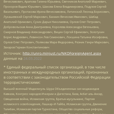
Вячеславович, Арапова Галина Юрьевна, Свечников Анатолий Мариевич,
Прохоров Вадим Юрьевич, Шахова Елена Владимировна, Подузов Сергей
Васильевич, Протасова Ирина Вячеславовна, Литинский Леонид Борисович,
Лукашевский Сергей Маркович, Бахмин Вячеслав Иванович, Шабад
Анатолий Ефимович, Сухих Дарья Николаевна, Орлов Олег Петрович,
Добровольская Анна Дмитриевна, Королева Александра Евгеньевна,
Смирнов Владимир Александрович, Вицин Сергей Ефимович, Золотухин
Борис Андреевич, Левинсон Лев Семенович, Локшина Татьяна Иосифовна,
Орлов Олег Петрович, Полякова Мара Федоровна, Резник Генри Маркович,
Захаров Герман Константинович
Источник:
http://unro.minjust.ru/NKOForeignAgent.aspx
данные на
24.03.2022
* Единый федеральный список организаций, в том числе
иностранных и международных организаций, признанных
в соответствии с законодательством Российской Федерации
террористическими:
Высший военный Маджлисуль Шура Объединенных сил моджахедов
Кавказа, Конгресс народов Ичкерии и Дагестана, База, Асбат аль-Ансар,
Священная война, Исламская группа, Братья-мусульмане, Партия
исламского освобождения, Лашкар-И-Тайба, Исламская группа, Движение
Талибан, Исламская партия Туркестана, Общество социальных реформ,