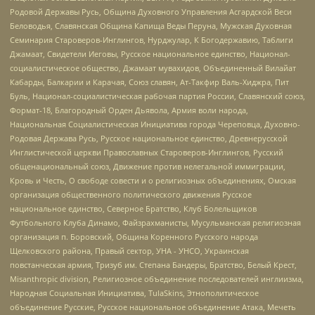
Родовой Державы Русь, Община Духовного Управления Асгардской Веси
Беловодья, Славянская Община Капища Веды Перуна, Мужская Духовная
Семинария Староверов-Инглингов, Нурджулар, К Богодержавию, Таблиги
Джамаат, Свидетели Иеговы, Русское национальное единство, Национал-
социалистическое общество, Джамаат мувахидов, Объединенный Вилайат
Кабарды, Балкарии и Карачая, Союз славян, Ат-Такфир Валь-Хиджра, Пит
Буль, Национал-социалистическая рабочая партия России, Славянский союз,
Формат-18, Благородный Орден Дьявола, Армия воли народа,
Национальная Социалистическая Инициатива города Череповца, Духовно-
Родовая Держава Русь, Русское национальное единство, Древнерусской
Инглистической церкви Православных Староверов-Инглингов, Русский
общенациональный союз, Движение против нелегальной иммиграции,
Кровь и Честь, О свободе совести и о религиозных объединениях, Омская
организация общественного политического движения Русское
национальное единство, Северное Братство, Клуб Болельщиков
Футбольного Клуба Динамо, Файзрахманисты, Мусульманская религиозная
организация п. Боровский, Община Коренного Русского народа
Щелковского района, Правый сектор, УНА - УНСО, Украинская
повстанческая армия, Тризуб им. Степана Бандеры, Братство, Белый Крест,
Misanthropic division, Религиозное объединение последователей инглиизма,
Народная Социальная Инициатива, TulaSkins, Этнополитическое
объединение Русские, Русское национальное объединение Атака, Мечеть