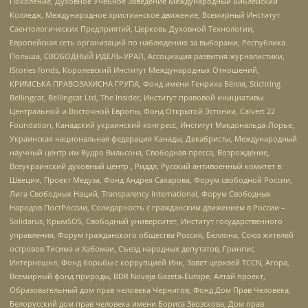
Поколение, Духовное Учебное Заведение Международный Библейский
Колледж, Международное христианское движение, Всемирный Институт
Саентологических Предприятий, Церковь Духовной Технологии,
Европейская сеть организаций по наблюдению за выборами, Республика
Польша, СВОБОДНЫЙ ИДЕЛЬ-УРАЛ, Ассоциация развития журналистики,
IStories fonds, Королевский Институт Международных Отношений,
КРИМСЬКА ПРАВОЗАХИСНА ГРУПА, Фонд имени Генриха Бёлля, Stichting
Bellingcat, Bellingcat Ltd, The Insider, Институт правовой инициативы
Центральной и Восточной Европы, Фонд Открытой Эстонии, Calvert 22
Foundation, Канадский украинский конгресс, Институт Макдональда-Лорье,
Украинская национальная федерация Канады, Декабристы, Международный
научный центр им Вудро Вильсона, Свободная пресса, Возрождение,
Всеукраинский духовный центр , Риддл, Русский антивоенный комитет в
Швеции, Проект Медуза, Фонд Андрея Сахарова, Форум свободной России,
Лига Свободных Наций, Transparеncy International, Форум Свободных
Народов ПостРоссии, Солидарность с гражданским движением в России –
Solidarus, КрымSOS, Свободный университет, Институт государственного
управления, Форум гражданского общества Россия, Беллона, Союз жителей
островов Тисима и Хабомаи, Съезд народных депутатов, Гринпис
Интернешнл, Фонд борьбы с коррупцией Инк, Завет церквей TCCN, Агора,
Всемирный фонд природы, BDR Novaja Gazeta-Europe, Алтай проект,
Образовательный дом прав человека Чернигов, Фонд Дом Прав Человека,
Белорусский дом прав человека имени Бориса Звозскова, Дом прав