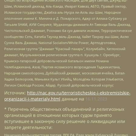
Общество возрождения исламского наследия, Дом двух святых, Джунд аш-
Шам, Исламский джихад, Аль-Каида, Имарат Кавказ, АБТО, Правый сектор,
Исламское государство, Джабха аль-Нусра ли-Ахль аш-Шам, Народное
ополчение имени К. Минина и Д. Пожарского, Аджр от Аллаха Субхану уа
Тагьаля SHAM, АУМ Синрике, Муджахеды джамаата Ат-Тавхида Валь-Джихад,
Чистопольский Джамаат, Рохнамо ба суи давлати исломи, Террористическое
сообщество Сеть, Катиба Таухид валь-Джихад, Хайят Тахрир аш-Шам, Ахлю
Сунна Валь Джамаа, National Socialism/White Power, Артподготовка,
Религиозная группа “Джамаат “Красный пахарь”, Колумбайн, Хатлонский
джамаат, Мусульманская религиозная группа п. Кушкуль г. Оренбург,
Крымско-татарский добровольческий батальон имени Номана
Челебиджихана, Азов, Партия исламского возрождения Таджикистана,
Народная самооборона, Дуббайский джамаат, московская ячейка, Батал-
Хаджи Белхороев, Маньяки Культ Убийц, Молодёжь Которая Улыбается,
Легион Свобода России, Айдар, Русский добровольческий корпус
Источник:
http://nac.gov.ru/terroristicheskie-i-ekstremistskie-
organizacii-i-materialy.html
данные на
16.11.2023
* Перечень общественных объединений и религиозных
организаций в отношении которых судом принято
вступившее в законную силу решение о ликвидации или
запрете деятельности:
Национал-большевистская партия, ВЕК РА, Рада земли Кубанской Духовно