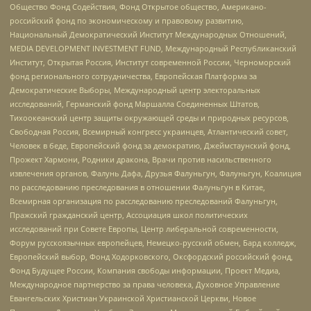
Общество Фонд Содействия, Фонд Открытое общество, Американо-
российский фонд по экономическому и правовому развитию,
Национальный Демократический Институт Международных Отношений,
MEDIA DEVELOPMENT INVESTMENT FUND, Международный Республиканский
Институт, Открытая Россия, Институт современной России, Черноморский
фонд регионального сотрудничества, Европейская Платформа за
Демократические Выборы, Международный центр электоральных
исследований, Германский фонд Маршалла Соединенных Штатов,
Тихоокеанский центр защиты окружающей среды и природных ресурсов,
Свободная Россия, Всемирный конгресс украинцев, Атлантический совет,
Человек в беде, Европейский фонд за демократию, Джеймстаунский фонд,
Прожект Хармони, Родники дракона, Врачи против насильственного
извлечения органов, Фалунь Дафа, Друзья Фалуньгун, Фалуньгун, Коалиция
по расследованию преследования в отношении Фалуньгун в Китае,
Всемирная организация по расследованию преследований Фалуньгун,
Пражский гражданский центр, Ассоциация школ политических
исследований при Совете Европы, Центр либеральной современности,
Форум русскоязычных европейцев, Немецко-русский обмен, Бард колледж,
Европейский выбор, Фонд Ходорковского, Оксфордский российский фонд,
Фонд Будущее России, Компания свободы информации, Проект Медиа,
Международное партнерство за права человека, Духовное Управление
Евангельских Христиан Украинской Христианской Церкви, Новое