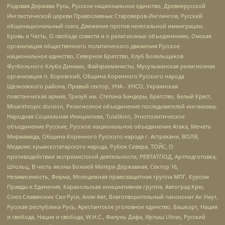
Родовая Держава Русь, Русское национальное единство, Древнерусской
Инглистической церкви Православных Староверов-Инглингов, Русский
общенациональный союз, Движение против нелегальной иммиграции,
Кровь и Честь, О свободе совести и о религиозных объединениях, Омская
организация общественного политического движения Русское
национальное единство, Северное Братство, Клуб Болельщиков
Футбольного Клуба Динамо, Файзрахманисты, Мусульманская религиозная
организация п. Боровский, Община Коренного Русского народа
Щелковского района, Правый сектор, УНА - УНСО, Украинская
повстанческая армия, Тризуб им. Степана Бандеры, Братство, Белый Крест,
Misanthropic division, Религиозное объединение последователей инглиизма,
Народная Социальная Инициатива, TulaSkins, Этнополитическое
объединение Русские, Русское национальное объединение Атака, Мечеть
Мирмамеда, Община Коренного Русского народа г. Астрахани, ВОЛЯ,
Меджлис крымскотатарского народа, Рубеж Севера, ТОЙС, О
противодействии экстремистской деятельности, РЕВТАТПОД, Артподготовка,
Штольц, В честь иконы Божией Матери Державная, Сектор 16,
Независимость, Фирма, Молодежная правозащитная группа МПГ, Курсом
Правды и Единения, Каракольская инициативная группа, Автоград Крю,
Союз Славянских Сил Руси, Алля-Аят, Благотворительный пансионат Ак Умут,
Русская республика Русь, Арестантское уголовное единство, Башкорт, Нация
и свобода, Нация и свобода, W.H.С., Фалунь Дафа, Иртыш Ultras, Русский