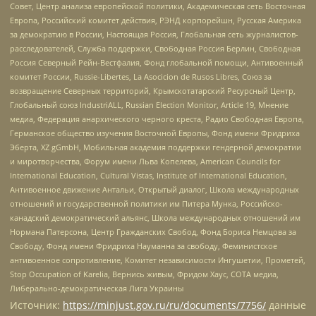
Совет, Центр анализа европейской политики, Академическая сеть Восточная
Европа, Российский комитет действия, РЭНД корпорейшн, Русская Америка
за демократию в России, Настоящая Россия, Глобальная сеть журналистов-
расследователей, Служба поддержки, Свободная Россия Берлин, Свободная
Россия Северный Рейн-Вестфалия, Фонд глобальной помощи, Антивоенный
комитет России, Russie-Libertes, La Asocicion de Rusos Libres, Союз за
возвращение Северных территорий, Крымскотатарский Ресурсный Центр,
Глобальный союз IndustriALL, Russian Election Monitor, Article 19, Мнение
медиа, Федерация анархического черного креста, Радио Свободная Европа,
Германское общество изучения Восточной Европы, Фонд имени Фридриха
Эберта, XZ gGmbH, Мобильная академия поддержки гендерной демократии
и миротворчества, Форум имени Льва Копелева, American Councils for
International Education, Cultural Vistas, Institute of International Education,
Антивоенное движение Антальи, Открытый диалог, Школа международных
отношений и государственной политики им Питера Мунка, Российско-
канадский демократический альянс, Школа международных отношений им
Нормана Патерсона, Центр Гражданских Свобод, Фонд Бориса Немцова за
Свободу, Фонд имени Фридриха Науманна за свободу, Феминистское
антивоенное сопротивление, Комитет независимости Ингушетии, Прометей,
Stop Occupation of Karelia, Вернись живым, Фридом Хаус, СОТА медиа,
Либерально-демократическая Лига Украины
Источник:
https://minjust.gov.ru/ru/documents/7756/
данные