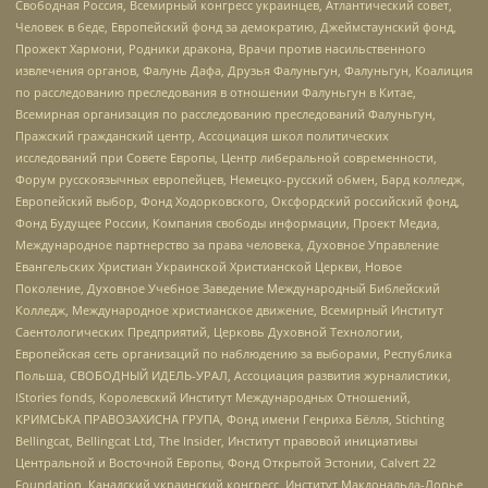
Свободная Россия, Всемирный конгресс украинцев, Атлантический совет,
Человек в беде, Европейский фонд за демократию, Джеймстаунский фонд,
Прожект Хармони, Родники дракона, Врачи против насильственного
извлечения органов, Фалунь Дафа, Друзья Фалуньгун, Фалуньгун, Коалиция
по расследованию преследования в отношении Фалуньгун в Китае,
Всемирная организация по расследованию преследований Фалуньгун,
Пражский гражданский центр, Ассоциация школ политических
исследований при Совете Европы, Центр либеральной современности,
Форум русскоязычных европейцев, Немецко-русский обмен, Бард колледж,
Европейский выбор, Фонд Ходорковского, Оксфордский российский фонд,
Фонд Будущее России, Компания свободы информации, Проект Медиа,
Международное партнерство за права человека, Духовное Управление
Евангельских Христиан Украинской Христианской Церкви, Новое
Поколение, Духовное Учебное Заведение Международный Библейский
Колледж, Международное христианское движение, Всемирный Институт
Саентологических Предприятий, Церковь Духовной Технологии,
Европейская сеть организаций по наблюдению за выборами, Республика
Польша, СВОБОДНЫЙ ИДЕЛЬ-УРАЛ, Ассоциация развития журналистики,
IStories fonds, Королевский Институт Международных Отношений,
КРИМСЬКА ПРАВОЗАХИСНА ГРУПА, Фонд имени Генриха Бёлля, Stichting
Bellingcat, Bellingcat Ltd, The Insider, Институт правовой инициативы
Центральной и Восточной Европы, Фонд Открытой Эстонии, Calvert 22
Foundation, Канадский украинский конгресс, Институт Макдональда-Лорье,