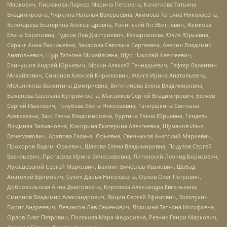
Маркович, Пислакова-Паркер Марина Петровна, Кочеткова Татьяна
Владимировна, Чуркина Наталья Валерьевна, Акимова Татьяна Николаевна,
Золотарева Екатерина Александровна, Рачинский Ян Збигневич, Жемкова
Елена Борисовна, Гудков Лев Дмитриевич, Илларионова Юлия Юрьевна,
Саранг Анна Васильевна, Захарова Светлана Сергеевна, Аверин Владимир
Анатольевич, Щур Татьяна Михайловна, Щур Николай Алексеевич,
Блинушов Андрей Юрьевич, Мосин Алексей Геннадьевич, Гефтер Валентин
Михайлович, Симонов Алексей Кириллович, Флиге Ирина Анатольевна,
Мельникова Валентина Дмитриевна, Вититинова Елена Владимировна,
Баженова Светлана Куприяновна, Максимов Сергей Владимирович, Беляев
Сергей Иванович, Голубева Елена Николаевна, Ганнушкина Светлана
Алексеевна, Закс Елена Владимировна, Буртина Елена Юрьевна, Гендель
Людмила Залмановна, Кокорина Екатерина Алексеевна, Шуманов Илья
Вячеславович, Арапова Галина Юрьевна, Свечников Анатолий Мариевич,
Прохоров Вадим Юрьевич, Шахова Елена Владимировна, Подузов Сергей
Васильевич, Протасова Ирина Вячеславовна, Литинский Леонид Борисович,
Лукашевский Сергей Маркович, Бахмин Вячеслав Иванович, Шабад
Анатолий Ефимович, Сухих Дарья Николаевна, Орлов Олег Петрович,
Добровольская Анна Дмитриевна, Королева Александра Евгеньевна,
Смирнов Владимир Александрович, Вицин Сергей Ефимович, Золотухин
Борис Андреевич, Левинсон Лев Семенович, Локшина Татьяна Иосифовна,
Орлов Олег Петрович, Полякова Мара Федоровна, Резник Генри Маркович,