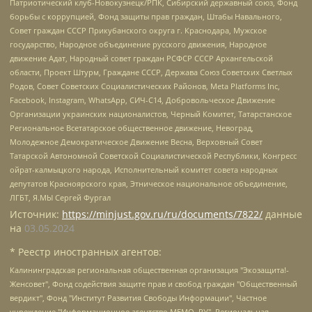
Патриотический клуб-Новокузнецк/РПК, Сибирский державный союз, Фонд
борьбы с коррупцией, Фонд защиты прав граждан, Штабы Навального,
Совет граждан СССР Прикубанского округа г. Краснодара, Мужское
государство, Народное объединение русского движения, Народное
движение Адат, Народный совет граждан РСФСР СССР Архангельской
области, Проект Штурм, Граждане СССР, Держава Союз Советских Светлых
Родов, Совет Советских Социалистических Районов, Meta Platforms Inc,
Facebook, Instagram, WhatsApp, СИЧ-С14, Добровольческое Движение
Организации украинских националистов, Черный Комитет, Татарстанское
Региональное Всетатарское общественное движение, Невоград,
Молодежное Демократическое Движение Весна, Верховный Совет
Татарской Автономной Советской Социалистической Республики, Конгресс
ойрат-калмыцкого народа, Исполнительный комитет совета народных
депутатов Красноярского края, Этническое национальное объединение,
ЛГБТ, Я.МЫ Сергей Фургал
Источник:
https://minjust.gov.ru/ru/documents/7822/
данные
на
03.05.2024
* Реестр иностранных агентов:
Калининградская региональная общественная организация "Экозащита!-Женсовет", Фонд содействия защите прав и свобод граждан "Общественный вердикт", Фонд "Институт Развития Свободы Информации", Частное учреждение "Информационное агентство МЕМО. РУ", Региональная общественная организация "Общественная комиссия по сохранению наследия академика Сахарова", Фонд поддержки свободы прессы, Санкт-Петербургская общественная правозащитная организация "Гражданский контроль", Межрегиональная общественная организация "Информационно-просветительский центр "Мемориал", Региональный Фонд "Центр Защиты Прав Средств Массовой Информации", с 05.12.2023 Фонд "Центр Защиты Прав Средств массовой информации", Региональная общественная благотворительная организация помощи беженцам и мигрантам "Гражданское содействие", Негосударственное образовательное учреждение дополнительного профессионального образования (повышение квалификации) специалистов "АКАДЕМИЯ ПО ПРАВАМ ЧЕЛОВЕКА", Свердловская региональная общественная организация "Сутяжник", Автономная некоммерческая организация "Центр независимых социологических исследований", Союз общественных объединений "Российский исследовательский центр по правам человека", Региональное общественное учреждение научно-информационный центр "МЕМОРИАЛ", Некоммерческая организация "Фонд защиты гласности", Автономная некоммерческая организация "Институт прав человека", Городская общественная организация "Екатеринбургское общество "МЕМОРИАЛ", Городская общественная организация "Рязанское историко-просветительское и правозащитное общество "Мемориал" (Рязанский Мемориал), Челябинский региональный орган общественной самодеятельности – женское общественное объединение "Женщины Евразии", Челябинский региональный орган общественной самодеятельности "Уральская правозащитная группа", Фонд содействия защите здоровья и социальной справедливости имени Андрея Рылькова, Автономная Некоммерческая Организация "Аналитический Центр Юрия Левады", Автономная некоммерческая организация социальной поддержки населения "Проект Апрель", Региональная общественная организация помощи женщинам и детям, находящимся в кризисной ситуации "Информационно-методический центр "Анна", Фонд содействия развитию массовых коммуникаций и правовому просвещению "Так-так-Так", Фонд содействия устойчивому развитию "Серебряная тайга", Свердловский региональный общественный фонд социальных проектов "Новое время", "Idel.Реалии", Кавказ.Реалии, Крым.Реалии, Телеканал Настоящее Время, Татаро-башкирская служба Радио Свобода (Azatliq Radiosi), Радио Свободная Европа/Радио Свобода (PCE/PC), "Сибирь.Реалии", "Фактограф", Благотворительный фонд помощи осужденным и их семьям, Автономная некоммерческая организация "Институт глобализации и социальных движений", Фонд "В защиту прав заключенных", Частное учреждение "Центр поддержки и содействия развитию средств массовой информации", Пензенский региональный общественный благотворительный фонд "Гражданский союз", "Север.Реалии", Некоммерческая организация Фонд "Правовая инициатива", Общество с ограниченной ответственностью "Радио Свободная Европа/Радио Свобода", Чешское информационное агентство "MEDIUM-ORIENT", Красноярская региональная общественная организация "Мы против СПИДа", Камалягин Денис Николаевич, Маркелов Сергей Евгеньевич, Пономарев Лев Александрович, Савицкая Людмила Алексеевна, Автономная некоммерческая организация "Центр по работе с проблемой насилия "НАСИЛИЮ.НЕТ", Межрегиональный профессиональный союз работников здравоохранения "Альянс врачей", Юридическое лицо, зарегистрированное в Латвийской Республике, SIA "Medusa Project" (регистрационный номер 40103797863, дата регистрации 10.06.2014), Некоммерческая организация "Фонд по борьбе с коррупцией", Автономная некоммерческая организация "Институт права и публичной политики", Баданин Роман Сергеевич, Гликин Максим Александрович, Железнова Мария Михайловна, Лукьянова Юлия Сергеевна, Маетная Елизавета Витальевна, Маняхин Петр Борисович, Чуракова Ольга Владимировна, Ярош Юлия Петровна, Юридическое лицо "The Insider SIA", зарегистрированное в Риге, Латвийская Республика (дата регистрации 26.06.2015), являющееся администратором доменного имени интернет-издания "The Insider SIA", https://theins.ru, Постернак Алексей Евгеньевич, Рубин Михаил Аркадьевич, Анин Роман Александрович, Юридическое лицо Istories fonds, зарегистрированное в Латвийской Республике (регистрационный номер 50008295751, дата регистрации 24.02.2020), Великовский Дмитрий Александрович, Долинина Ирина Николаевна, Мароховская Алеся Алексеевна, Шлейнов Роман Юрьевич, Шмагун Олеся Валентиновна, Общество с ограниченной ответственностью "Альтаир 2021", Общество с ограниченной ответственностью "Вега 2021", Общество с ограниченной ответственностью "Главный редактор 2021", Общество с ограниченной ответственностью "Ромашки монолит", Важенков Артем Валерьевич, Ивановская областная общественная организация "Центр гендерных исследований", Гурман Юрий Альбертович, Медиапроект "ОВД-Инфо", Егоров Владимир Владимирович, Жилинский Владимир Александрович, Общество с ограниченной ответственностью "ЗП", Иванова София Юрьевна, Карезина Инна Павловна, Кильтау Екатерина Викторовна, Петров Алексей Викторович, Пискунов Сергей Евгеньевич, Смирнов Сергей Сергеевич, Тихонов Михаил Сергеевич, Общество с ограниченной ответственностью "ЖУРНАЛИСТ-ИНОСТРАННЫЙ АГЕНТ", Арапова Галина Юрьевна, Вольтская Татьяна Анатольевна, Американская компания "Mason G.E.S. Anonymous Foundation" (США), являющаяся владельцем интернет-издания https://mnews.world/, Компания "Stichting Bellingcat", зарегистрированная в Нидерландах (дата регистрации 11.07.2018), Захаров Андрей Вячеславович, Клепиковская Екатерина Дмитриевна, Общество с ограниченной ответственностью "МЕМО", Перл Роман Александрович, Симонов Евгений Алексеевич, Соловьева Елена Анатольевна, Сотников Даниил Владимирович, Сурначева Елизавета Дмитриевна, Автономная некоммерческая организация по защите прав человека и информированию населения "Якутия – Наше Мнение", Общество с ограниченной ответственностью "Москоу диджитал медиа", с 26.01.2023 Общество с ограниченной ответственностью "Чайка Белые сады", Ветошкина Валерия Валерьевна, Заговора Максим Александрович, Межрегиональное общественное движение "Российская ЛГБТ - сеть", Оленичев Максим Владимирович, Павлов Иван Юрьевич, Скворцова Елена Сергеевна, Общество с ограниченной ответственностью "Как бы инагент", Кочетков Игорь Викторович, Общество с ограниченной ответственностью "Честные выборы", Еланчик Олег Александрович, Общество с ограниченной ответственностью "Нобелевский призыв", Гималова Регина Эмилевна, Григорьев Андрей Валерьевич, Григорьева Алина Александровна, Ассоциация по содействию защите прав призывников, альтернативнослужащих и военнослужащих "Правозащитная группа "Гражданин.Армия.Право", Хисамова Регина Фаритовна, Автономная некоммерческая организация по реализации социально-правовых программ "Лилит", Дальневосточное общественное движение "Маяк", Санкт-Петербургская ЛГБТ-инициативная группа "Выход", Инициативная группа ЛГБТ+ "Реверс", Алексеев Андрей Викторович, Бекбулатова Таисия Львовна, Беляев Иван Михайлович, Владыкина Елена Сергеевна, Гельман Марат Александрович, Никульшина Вероника Юрьевна, Толоконникова Надежда Андреевна, Шендерович Виктор Анатольевич, Общество с ограниченной ответственностью "Данное сообщение", Общество с ограниченной ответственностью Издательский дом "Новая глава", Айнбиндер Александра Александровна, Московский комьюнити-центр для ЛГБТ+инициатив, Благотворительный фонд развития филантропии, Deutsche Welle (Германия, Kurt-Schumacher-Strasse 3, 53113 Bonn), Борзунова Мария Михайловна, Воробьев Виктор Викторович, Голубева Анна Львовна, Константинова Алла Михайловна, Малкова Ирина Владимировна, Мурадов Мурад Абдулгалимович, Осетинская Елизавета Николаевна, Понасенков Евгений Николаевич, Ганапольский Матвей Юрьевич, Киселев Евгений Алексеевич, Борухович Ирина Григорьевна, Дремин Иван Тимофеевич, Дубровский Дмитрий Викторович, Красноярская региональная общественная организация поддержки и развития альтернативных образовательных технологий и межкультурных коммуникаций "ИНТЕРРА", Маяковская Екатерина Алексеевна, Фейгин Марк Захарович, Филимонов Андрей Викторович, Дзугкоева Регина Николаевна, Доброхотов Роман Александрович, Дудь Юрий Александрович, Елкин Сергей Владимирович, Кругликов Кирилл Игоревич, Сабунаева Мария Леонидовна, Семенов Алексей Владимирович, Шаинян Карен Багратович, Шульман Екатерина Михайловна, Асафьев Артур Валерьевич, Вахштайн Виктор Семенович, Венедиктов Алексей Алексеевич, Лушникова Екатерина Евгеньевна, Волков Леонид Михайлович, Невзоров Александр Глебович, Пархоменко Сергей Борисович, Сироткин Ярослав Николаевич, Кара-Мурза Владимир Владимирович, Баранова Наталья Владимировна, Гозман Леонид Яковлевич, Кагарлицкий Борис Юльевич, Климарев Михаил Валерьевич, Милов Владимир Станиславович, Автономная некоммерческая организация Краснодарский центр современного искусства "Типография", Моргенштерн Алишер Тагирович, Соболь Любовь Эдуардовна, Общество с ограниченной ответственностью "ЛИЗА НОРМ", Каспаров Гарри Кимович, Ходорковский Михаил Борисович, Общество с ограниченной ответственностью "Апрельские тезисы", Данилович Ирина Брониславовна, Кашин Олег Владимирович, Петров Николай Владимирович, Пивоваров Алексей Владимирович, Соколов Михаил Владимирович, Цветкова Юлия Владимировна, Чичваркин Евгений Александрович, Комитет против пыток/Команда против пыток, Общество с ограниченной ответственностью "Первый научный", Общество с ограниченной ответственностью "Вертолет и ко", Белоцерковская Вероника Борисовна, Кац Максим Евгеньевич, Лазарева Татьяна Юрьевна, Шаведдинов Руслан Табризович, Яшин Илья Валерьевич, Общество с ограниченной ответственностью "Иноагент ААВ", Алешковский Дмитрий Петрович, Альбац Евгения Марковна, Быков Дмитрий Львович, Галямина Юлия Евгеньевна, Лойко Сергей Леонидович, Мартынов Кирилл Константинович, Медведев Сергей Александрович, Крашенинников Федор Геннадиевич, Гордеева Катерина Вл