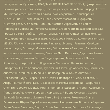
исследований, Сутяжник, АКАДЕМИЯ ПО ПРАВАМ ЧЕЛОВЕКА, Центр развития
некоммерческих организаций, Частное учреждение в Калининграде Совета
Министров северных стран, Гражданское содействие, Трансперенси
Интернешнл-Р, Центр Защиты Прав Средств Массовой Информации,
Институт развития прессы - Сибирь, Частное учреждение в Санкт-
Петербурге Совета Министров Северных Стран, Фонд поддержки свободы
прессы, Гражданский контроль, Человек и Закон, Общественная комиссия
по сохранению наследия академика Сахарова, Информационное агентство
МЕМО. РУ, Институт региональной прессы, Институт Развития Свободы
Информации, Экозащита!-Женсовет, Общественный вердикт, Евразийская
антимонопольная ассоциация, Бедушев Петр Петрович, Дзугкоева Регина
Николаевна, Кривенко Сергей Владимирович, Милославский Павел
Юрьевич, Шнырова Ольга Вадимовна, Чанышева Лилия Айратовна,
Сидорович Ольга Борисовна, Туровский Александр Алексеевич, Васильева
Анастасия Евгеньевна, Ривина Анна Валерьевна, Бойко Анатолий
Николаевич, Дугин Сергей Георгиевич, Пивоваров Андрей Сергеевич,
Аверин Виталий Евгеньевич, Барахоев Магомед Бекханович, Шарипков
Олег Викторович, Мошель Ирина Ароновна, Шведов Григорий Сергеевич,
Пономарев Лев Александрович, Каргалицкий Борис Юльевич, Созаев
Валерий Валерьевич, Исламов Тимур Рифгатович, Романова Ольга
Евгеньевна, Щаров Сергей Алексадрович, Цирульников Борис Альбертович,
Гасан Ольга Павловна, Паутов Юрий Анатольевич, Верховский Александр