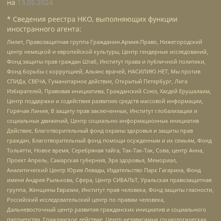
на
13.05.2024
* Сведения реестра НКО, выполняющих функции
иностранного агента:
Лилит, Правозащитная группа Гражданин.Армия.Право, Нижегородский
центр немецкой и европейской культуры, Центр гендерных исследований,
Фонд защиты прав граждан Штаб, Институт права и публичной политики,
Фонд борьбы с коррупцией, Альянс врачей, НАСИЛИЮ.НЕТ, Мы против
СПИДа, СВЕЧА, Гуманитарное действие, Открытый Петербург, Лига
Избирателей, Правовая инициатива, Гражданский Союз, Хасдей Ерушалаим,
Центр поддержки и содействия развитию средств массовой информации,
Горячая Линия, В защиту прав заключенных, Институт глобализации и
социальных движений, Центр социально-информационных инициатив
Действие, Благотворительный фонд охраны здоровья и защиты прав
граждан, Благотворительный фонд помощи осужденным и их семьям, Фонд
Тольятти, Новое время, Серебряная тайга, Так-Так-Так, Сова, центр Анна,
Проект Апрель, Самарская губерния, Эра здоровья, Мемориал,
Аналитический Центр Юрия Левады, Издательство Парк Гагарина, Фонд
имени Андрея Рылькова, Сфера, Центр СИБАЛЬТ, Уральская правозащитная
группа, Женщины Евразии, Институт прав человека, Фонд защиты гласности,
Российский исследовательский центр по правам человека,
Дальневосточный центр развития гражданских инициатив и социального
партнерства, Гражданское действие, Центр независимых социологических