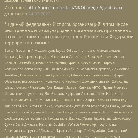
Захаров Герман Константинович
Источник:
http://unro.minjust.ru/NKOForeignAgent.aspx
данные на
24.03.2022
* Единый федеральный список организаций, в том числе
иностранных и международных организаций, признанных
в соответствии с законодательством Российской Федерации
террористическими:
Высший военный Маджлисуль Шура Объединенных сил моджахедов
Кавказа, Конгресс народов Ичкерии и Дагестана, База, Асбат аль-Ансар,
Священная война, Исламская группа, Братья-мусульмане, Партия
исламского освобождения, Лашкар-И-Тайба, Исламская группа, Движение
Талибан, Исламская партия Туркестана, Общество социальных реформ,
Общество возрождения исламского наследия, Дом двух святых, Джунд аш-
Шам, Исламский джихад, Аль-Каида, Имарат Кавказ, АБТО, Правый сектор,
Исламское государство, Джабха аль-Нусра ли-Ахль аш-Шам, Народное
ополчение имени К. Минина и Д. Пожарского, Аджр от Аллаха Субхану уа
Тагьаля SHAM, АУМ Синрике, Муджахеды джамаата Ат-Тавхида Валь-Джихад,
Чистопольский Джамаат, Рохнамо ба суи давлати исломи, Террористическое
сообщество Сеть, Катиба Таухид валь-Джихад, Хайят Тахрир аш-Шам, Ахлю
Сунна Валь Джамаа, National Socialism/White Power, Артподготовка,
Религиозная группа “Джамаат “Красный пахарь”, Колумбайн, Хатлонский
джамаат, Мусульманская религиозная группа п. Кушкуль г. Оренбург,