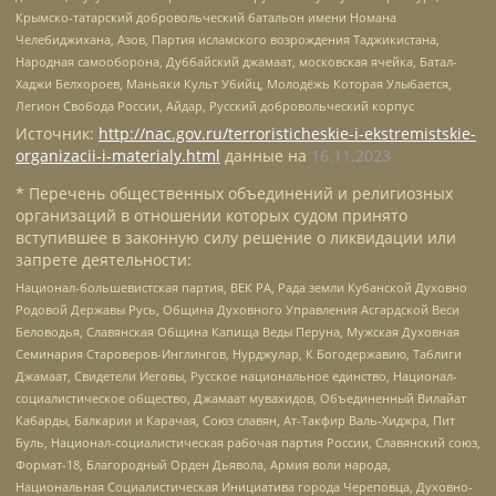
Крымско-татарский добровольческий батальон имени Номана
Челебиджихана, Азов, Партия исламского возрождения Таджикистана,
Народная самооборона, Дуббайский джамаат, московская ячейка, Батал-
Хаджи Белхороев, Маньяки Культ Убийц, Молодёжь Которая Улыбается,
Легион Свобода России, Айдар, Русский добровольческий корпус
Источник:
http://nac.gov.ru/terroristicheskie-i-ekstremistskie-
organizacii-i-materialy.html
данные на
16.11.2023
* Перечень общественных объединений и религиозных
организаций в отношении которых судом принято
вступившее в законную силу решение о ликвидации или
запрете деятельности:
Национал-большевистская партия, ВЕК РА, Рада земли Кубанской Духовно
Родовой Державы Русь, Община Духовного Управления Асгардской Веси
Беловодья, Славянская Община Капища Веды Перуна, Мужская Духовная
Семинария Староверов-Инглингов, Нурджулар, К Богодержавию, Таблиги
Джамаат, Свидетели Иеговы, Русское национальное единство, Национал-
социалистическое общество, Джамаат мувахидов, Объединенный Вилайат
Кабарды, Балкарии и Карачая, Союз славян, Ат-Такфир Валь-Хиджра, Пит
Буль, Национал-социалистическая рабочая партия России, Славянский союз,
Формат-18, Благородный Орден Дьявола, Армия воли народа,
Национальная Социалистическая Инициатива города Череповца, Духовно-