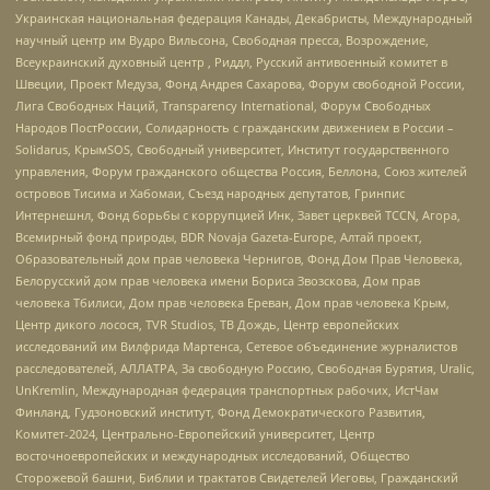
Украинская национальная федерация Канады, Декабристы, Международный
научный центр им Вудро Вильсона, Свободная пресса, Возрождение,
Всеукраинский духовный центр , Риддл, Русский антивоенный комитет в
Швеции, Проект Медуза, Фонд Андрея Сахарова, Форум свободной России,
Лига Свободных Наций, Transparеncy International, Форум Свободных
Народов ПостРоссии, Солидарность с гражданским движением в России –
Solidarus, КрымSOS, Свободный университет, Институт государственного
управления, Форум гражданского общества Россия, Беллона, Союз жителей
островов Тисима и Хабомаи, Съезд народных депутатов, Гринпис
Интернешнл, Фонд борьбы с коррупцией Инк, Завет церквей TCCN, Агора,
Всемирный фонд природы, BDR Novaja Gazeta-Europe, Алтай проект,
Образовательный дом прав человека Чернигов, Фонд Дом Прав Человека,
Белорусский дом прав человека имени Бориса Звозскова, Дом прав
человека Тбилиси, Дом прав человека Ереван, Дом прав человека Крым,
Центр дикого лосося, TVR Studios, ТВ Дождь, Центр европейских
исследований им Вилфрида Мартенса, Сетевое объединение журналистов
расследователей, АЛЛАТРА, За свободную Россию, Свободная Бурятия, Uralic,
UnKremlin, Международная федерация транспортных рабочих, ИстЧам
Финланд, Гудзоновский институт, Фонд Демократического Развития,
Комитет-2024, Центрально-Европейский университет, Центр
восточноевропейских и международных исследований, Общество
Сторожевой башни, Библии и трактатов Свидетелей Иеговы, Гражданский