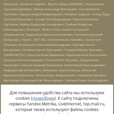
Для повышения удобства сайта мы используем
cookies (
подробнее
). К сайту подключены
Источник:
https://minjust.gov.ru/uploaded/files/reestr-
сервисы Yandex.Metrika, LiveInternet, top.mail.ru,
inostrannyih-agentov-22-03-2024.pdf
данные на
22.03.2024
которые также используют файлы cookies