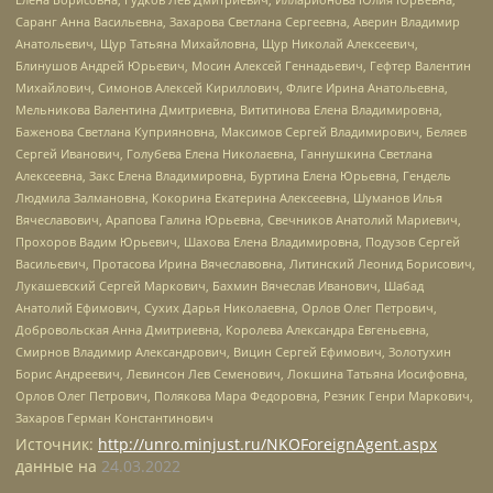
Саранг Анна Васильевна, Захарова Светлана Сергеевна, Аверин Владимир
Анатольевич, Щур Татьяна Михайловна, Щур Николай Алексеевич,
Блинушов Андрей Юрьевич, Мосин Алексей Геннадьевич, Гефтер Валентин
Михайлович, Симонов Алексей Кириллович, Флиге Ирина Анатольевна,
Мельникова Валентина Дмитриевна, Вититинова Елена Владимировна,
Баженова Светлана Куприяновна, Максимов Сергей Владимирович, Беляев
Сергей Иванович, Голубева Елена Николаевна, Ганнушкина Светлана
Алексеевна, Закс Елена Владимировна, Буртина Елена Юрьевна, Гендель
Людмила Залмановна, Кокорина Екатерина Алексеевна, Шуманов Илья
Вячеславович, Арапова Галина Юрьевна, Свечников Анатолий Мариевич,
Прохоров Вадим Юрьевич, Шахова Елена Владимировна, Подузов Сергей
Васильевич, Протасова Ирина Вячеславовна, Литинский Леонид Борисович,
Лукашевский Сергей Маркович, Бахмин Вячеслав Иванович, Шабад
Анатолий Ефимович, Сухих Дарья Николаевна, Орлов Олег Петрович,
Добровольская Анна Дмитриевна, Королева Александра Евгеньевна,
Смирнов Владимир Александрович, Вицин Сергей Ефимович, Золотухин
Борис Андреевич, Левинсон Лев Семенович, Локшина Татьяна Иосифовна,
Орлов Олег Петрович, Полякова Мара Федоровна, Резник Генри Маркович,
Захаров Герман Константинович
Источник:
http://unro.minjust.ru/NKOForeignAgent.aspx
данные на
24.03.2022