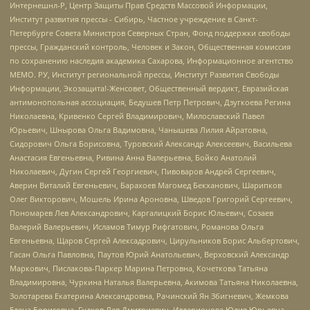
Интернешнл-Р, Центр Защиты Прав Средств Массовой Информации,
Институт развития прессы - Сибирь, Частное учреждение в Санкт-
Петербурге Совета Министров Северных Стран, Фонд поддержки свободы
прессы, Гражданский контроль, Человек и Закон, Общественная комиссия
по сохранению наследия академика Сахарова, Информационное агентство
МЕМО. РУ, Институт региональной прессы, Институт Развития Свободы
Информации, Экозащита!-Женсовет, Общественный вердикт, Евразийская
антимонопольная ассоциация, Бедушев Петр Петрович, Дзугкоева Регина
Николаевна, Кривенко Сергей Владимирович, Милославский Павел
Юрьевич, Шнырова Ольга Вадимовна, Чанышева Лилия Айратовна,
Сидорович Ольга Борисовна, Туровский Александр Алексеевич, Васильева
Анастасия Евгеньевна, Ривина Анна Валерьевна, Бойко Анатолий
Николаевич, Дугин Сергей Георгиевич, Пивоваров Андрей Сергеевич,
Аверин Виталий Евгеньевич, Барахоев Магомед Бекханович, Шарипков
Олег Викторович, Мошель Ирина Ароновна, Шведов Григорий Сергеевич,
Пономарев Лев Александрович, Каргалицкий Борис Юльевич, Созаев
Валерий Валерьевич, Исламов Тимур Рифгатович, Романова Ольга
Евгеньевна, Щаров Сергей Алексадрович, Цирульников Борис Альбертович,
Гасан Ольга Павловна, Паутов Юрий Анатольевич, Верховский Александр
Маркович, Пислакова-Паркер Марина Петровна, Кочеткова Татьяна
Владимировна, Чуркина Наталья Валерьевна, Акимова Татьяна Николаевна,
Золотарева Екатерина Александровна, Рачинский Ян Збигневич, Жемкова
Елена Борисовна, Гудков Лев Дмитриевич, Илларионова Юлия Юрьевна,