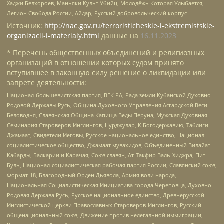
Хаджи Белхороев, Маньяки Культ Убийц, Молодёжь Которая Улыбается,
Легион Свобода России, Айдар, Русский добровольческий корпус
Источник:
http://nac.gov.ru/terroristicheskie-i-ekstremistskie-
organizacii-i-materialy.html
данные на
16.11.2023
* Перечень общественных объединений и религиозных
организаций в отношении которых судом принято
вступившее в законную силу решение о ликвидации или
запрете деятельности:
Национал-большевистская партия, ВЕК РА, Рада земли Кубанской Духовно
Родовой Державы Русь, Община Духовного Управления Асгардской Веси
Беловодья, Славянская Община Капища Веды Перуна, Мужская Духовная
Семинария Староверов-Инглингов, Нурджулар, К Богодержавию, Таблиги
Джамаат, Свидетели Иеговы, Русское национальное единство, Национал-
социалистическое общество, Джамаат мувахидов, Объединенный Вилайат
Кабарды, Балкарии и Карачая, Союз славян, Ат-Такфир Валь-Хиджра, Пит
Буль, Национал-социалистическая рабочая партия России, Славянский союз,
Формат-18, Благородный Орден Дьявола, Армия воли народа,
Национальная Социалистическая Инициатива города Череповца, Духовно-
Родовая Держава Русь, Русское национальное единство, Древнерусской
Инглистической церкви Православных Староверов-Инглингов, Русский
общенациональный союз, Движение против нелегальной иммиграции,