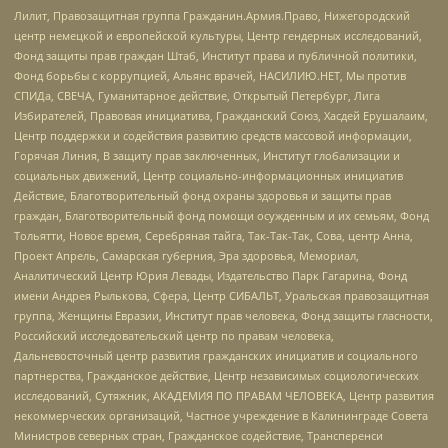
Лилит, Правозащитная группа Гражданин.Армия.Право, Нижегородский
центр немецкой и европейской культуры, Центр гендерных исследований,
Фонд защиты прав граждан Штаб, Институт права и публичной политики,
Фонд борьбы с коррупцией, Альянс врачей, НАСИЛИЮ.НЕТ, Мы против
СПИДа, СВЕЧА, Гуманитарное действие, Открытый Петербург, Лига
Избирателей, Правовая инициатива, Гражданский Союз, Хасдей Ерушалаим,
Центр поддержки и содействия развитию средств массовой информации,
Горячая Линия, В защиту прав заключенных, Институт глобализации и
социальных движений, Центр социально-информационных инициатив
Действие, Благотворительный фонд охраны здоровья и защиты прав
граждан, Благотворительный фонд помощи осужденным и их семьям, Фонд
Тольятти, Новое время, Серебряная тайга, Так-Так-Так, Сова, центр Анна,
Проект Апрель, Самарская губерния, Эра здоровья, Мемориал,
Аналитический Центр Юрия Левады, Издательство Парк Гагарина, Фонд
имени Андрея Рылькова, Сфера, Центр СИБАЛЬТ, Уральская правозащитная
группа, Женщины Евразии, Институт прав человека, Фонд защиты гласности,
Российский исследовательский центр по правам человека,
Дальневосточный центр развития гражданских инициатив и социального
партнерства, Гражданское действие, Центр независимых социологических
исследований, Сутяжник, АКАДЕМИЯ ПО ПРАВАМ ЧЕЛОВЕКА, Центр развития
некоммерческих организаций, Частное учреждение в Калининграде Совета
Министров северных стран, Гражданское содействие, Трансперенси