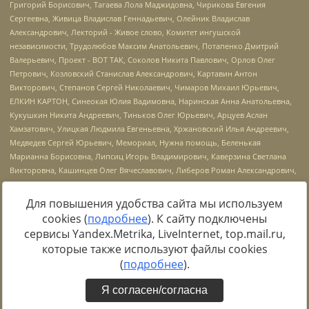
Для повышения удобства сайта мы используем
cookies (
подробнее
). К сайту подключены
Источник:
https://minjust.gov.ru/uploaded/files/reestr-
сервисы Yandex.Metrika, LiveInternet, top.mail.ru,
inostrannyih-agentov-22-03-2024.pdf
данные на
22.03.2024
которые также используют файлы cookies
(
подробнее
).
Я согласен/согласна