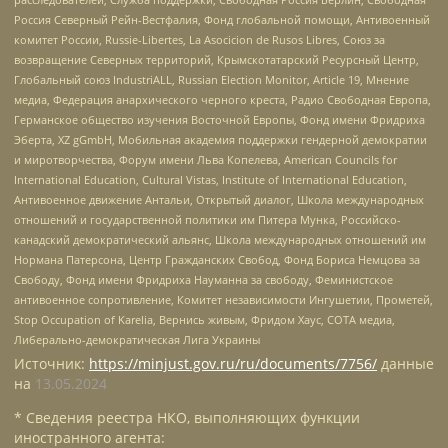
Россия Северный Рейн-Вестфалия, Фонд глобальной помощи, Антивоенный
комитет России, Russie-Libertes, La Asocicion de Rusos Libres, Союз за
возвращение Северных территорий, Крымскотатарский Ресурсный Центр,
Глобальный союз IndustriALL, Russian Election Monitor, Article 19, Мнение
медиа, Федерация анархического черного креста, Радио Свободная Европа,
Германское общество изучения Восточной Европы, Фонд имени Фридриха
Эберта, XZ gGmbH, Мобильная академия поддержки гендерной демократии
и миротворчества, Форум имени Льва Копелева, American Councils for
International Education, Cultural Vistas, Institute of International Education,
Антивоенное движение Антальи, Открытый диалог, Школа международных
отношений и государственной политики им Питера Мунка, Российско-
канадский демократический альянс, Школа международных отношений им
Нормана Патерсона, Центр Гражданских Свобод, Фонд Бориса Немцова за
Свободу, Фонд имени Фридриха Науманна за свободу, Феминистское
антивоенное сопротивление, Комитет независимости Ингушетии, Прометей,
Stop Occupation of Karelia, Вернись живым, Фридом Хаус, СОТА медиа,
Либерально-демократическая Лига Украины
Источник:
https://minjust.gov.ru/ru/documents/7756/
данные
на
13.05.2024
* Сведения реестра НКО, выполняющих функции
иностранного агента: