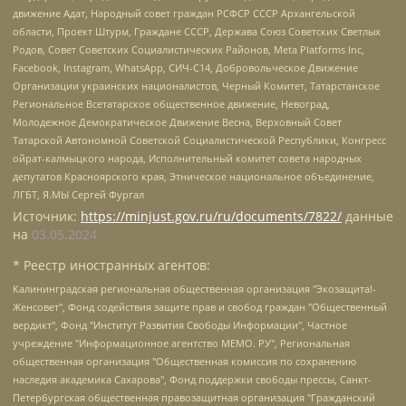
движение Адат, Народный совет граждан РСФСР СССР Архангельской
области, Проект Штурм, Граждане СССР, Держава Союз Советских Светлых
Родов, Совет Советских Социалистических Районов, Meta Platforms Inc,
Facebook, Instagram, WhatsApp, СИЧ-С14, Добровольческое Движение
Организации украинских националистов, Черный Комитет, Татарстанское
Региональное Всетатарское общественное движение, Невоград,
Молодежное Демократическое Движение Весна, Верховный Совет
Татарской Автономной Советской Социалистической Республики, Конгресс
ойрат-калмыцкого народа, Исполнительный комитет совета народных
депутатов Красноярского края, Этническое национальное объединение,
ЛГБТ, Я.МЫ Сергей Фургал
Источник:
https://minjust.gov.ru/ru/documents/7822/
данные
на
03.05.2024
* Реестр иностранных агентов:
Калининградская региональная общественная организация "Экозащита!-Женсовет", Фонд содействия защите прав и свобод граждан "Общественный вердикт", Фонд "Институт Развития Свободы Информации", Частное учреждение "Информационное агентство МЕМО. РУ", Региональная общественная организация "Общественная комиссия по сохранению наследия академика Сахарова", Фонд поддержки свободы прессы, Санкт-Петербургская общественная правозащитная организация "Гражданский контроль", Межрегиональная общественная организация "Информационно-просветительский центр "Мемориал", Региональный Фонд "Центр Защиты Прав Средств Массовой Информации", с 05.12.2023 Фонд "Центр Защиты Прав Средств массовой информации", Региональная общественная благотворительная организация помощи беженцам и мигрантам "Гражданское содействие", Негосударственное образовательное учреждение дополнительного профессионального образования (повышение квалификации) специалистов "АКАДЕМИЯ ПО ПРАВАМ ЧЕЛОВЕКА", Свердловская региональная общественная организация "Сутяжник", Автономная некоммерческая организация "Центр независимых социологических исследований", Союз общественных объединений "Российский исследовательский центр по правам человека", Региональное общественное учреждение научно-информационный центр "МЕМОРИАЛ", Некоммерческая организация "Фонд защиты гласности", Автономная некоммерческая организация "Институт прав человека", Городская общественная организация "Екатеринбургское общество "МЕМОРИАЛ", Городская общественная организация "Рязанское историко-просветительское и правозащитное общество "Мемориал" (Рязанский Мемориал), Челябинский региональный орган общественной самодеятельности – женское общественное объединение "Женщины Евразии", Челябинский региональный орган общественной самодеятельности "Уральская правозащитная группа", Фонд содействия защите здоровья и социальной справедливости имени Андрея Рылькова, Автономная Некоммерческая Организация "Аналитический Центр Юрия Левады", Автономная некоммерческая организация социальной поддержки населения "Проект Апрель", Региональная общественная организация помощи женщинам и детям, находящимся в кризисной ситуации "Информационно-методический центр "Анна", Фонд содействия развитию массовых коммуникаций и правовому просвещению "Так-так-Так", Фонд содействия устойчивому развитию "Серебряная тайга", Свердловский региональный общественный фонд социальных проектов "Новое время", "Idel.Реалии", Кавказ.Реалии, Крым.Реалии, Телеканал Настоящее Время, Татаро-башкирская служба Радио Свобода (Azatliq Radiosi), Радио Свободная Европа/Радио Свобода (PCE/PC), "Сибирь.Реалии", "Фактограф", Благотворительный фонд помощи осужденным и их семьям, Автономная некоммерческая организация "Институт глобализации и социальных движений", Фонд "В защиту прав заключенных", Частное учреждение "Центр поддержки и содействия развитию средств массовой информации", Пензенский региональный общественный благотворительный фонд "Гражданский союз", "Север.Реалии", Некоммерческая организация Фонд "Правовая инициатива", Общество с ограниченной ответственностью "Радио Свободная Европа/Радио Свобода", Чешское информационное агентство "MEDIUM-ORIENT", Красноярская региональная общественная организация "Мы против СПИДа", Камалягин Денис Николаевич, Маркелов Сергей Евгеньевич, Пономарев Лев Александрович, Савицкая Людмила Алексеевна, Автономная некоммерческая организация "Центр по работе с проблемой насилия "НАСИЛИЮ.НЕТ", Межрегиональный профессиональный союз работников здравоохранения "Альянс врачей", Юридическое лицо, зарегистрированное в Латвийской Республике, SIA "Medusa Project" (регистрационный номер 40103797863, дата регистрации 10.06.2014), Некоммерческая организация "Фонд по борьбе с коррупцией", Автономная некоммерческая организация "Институт права и публичной политики", Баданин Роман Сергеевич, Гликин Максим Александрович, Железнова Мария Михайловна, Лукьянова Юлия Сергеевна, Маетная Елизавета Витальевна, Маняхин Петр Борисович, Чуракова Ольга Владимировна, Ярош Юлия Петровна, Юридическое лицо "The Insider SIA", зарегистрированное в Риге, Латвийская Республика (дата регистрации 26.06.2015), являющееся администратором доменного имени интернет-издания "The Insider SIA", https://theins.ru, Постернак Алексей Евгеньевич, Рубин Михаил Аркадьевич, Анин Роман Александрович, Юридическое лицо Istories fonds, зарегистрированное в Латвийской Республике (регистрационный номер 50008295751, дата регистрации 24.02.2020), Великовский Дмитрий Александрович, Долинина Ирина Николаевна, Мароховская Алеся Алексеевна, Шлейнов Роман Юрьевич, Шмагун Олеся Валентиновна, Общество с ограниченной ответственностью "Альтаир 2021", Общество с ограниченной ответственностью "Вега 2021", Общество с ограниченной ответственностью "Главный редактор 2021", Общество с ограниченной ответственностью "Ромашки монолит", Важенков Артем Валерьевич, Ивановская областная общественная организация "Центр гендерных исследований", Гурман Юрий Альбертович, Медиапроект "ОВД-Инфо", Егоров Владимир Владимирович, Жилинский Владимир Александрович, Общество с ограниченной ответственностью "ЗП", Иванова София Юрьевна, Карезина Инна Павловна, Кильтау Екатерина Викторовна, Петров Алексей Викторович, Пискунов Сергей Евгеньевич, Смирнов Сергей Сергеевич, Тихонов Михаил Сергеевич, Общество с ограниченной ответственностью "ЖУРНАЛИСТ-ИНОСТРАННЫЙ АГЕНТ", Арапова Галина Юрьевна, Вольтская Татьяна Анатольевна, Американская компания "Mason G.E.S. Anonymous Foundation" (США), являющаяся владельцем интернет-издания https://mnews.world/, Компания "Stichting Bellingcat", зарегистрированная в Нидерландах (дата регистрации 11.07.2018), Захаров Андрей Вячеславович, Клепиковская Екатерина Дмитриевна, Общество с ограниченной ответственностью "МЕМО", Перл Роман Александрович, Симонов Евгений Алексеевич, Соловьева Елена Анатольевна, Сотников Даниил Владимирович, Сурначева Елизавета Дмитриевна, Автономная некоммерческая организация по защите прав человека и информированию населения "Якутия – Наше Мнение", Общество с ограниченной ответственностью "Москоу диджитал медиа", с 26.01.2023 Общество с ограниченной ответственностью "Чайка Белые сады", Ветошкина Валерия Валерьевна, Заговора Максим Александрович, Межрегиональное общественное движение "Российская ЛГБТ - сеть", Оленичев Максим Владимирович, Павлов Иван Юрьевич, Скворцова Елена Сергеевна, Общество с ограниченной ответственностью "Как бы инагент", Кочетков Игорь Викторович, Общество с ограниченной ответственностью "Честные выборы", Еланчик Олег Александрович, Общество с ограниченной ответственностью "Нобелевский призыв", Гималова Регина Эмилевна, Григорьев Андрей Валерьевич, Григорьева Алина Александровна, Ассоциация по содействию защите прав призывников, альтернативнослужащих и военнослужащих "Правозащитная группа "Гражданин.Армия.Право", Хисамова Регина Фаритовна, Автономная некоммерческая организация по реализации социально-правовых программ "Лилит", Дальневосточное общественное движение "Маяк", Санкт-Петербургская ЛГБТ-инициативная группа "Выход", Инициативная группа ЛГБТ+ "Реверс", Алексеев Андрей Викторович, Бекбулатова Таисия Львовна, Беляев Иван Михайлович, Владыкина Елена Сергеевна, Гельман Марат Александрович, Никульшина Вероника Юрьевна, Толоконникова Надежда Андреевна, Шендерович Виктор Анатольевич, Общество с ограниченной ответственностью "Данное сообщение", Общество с ограниченной ответственностью Издательский дом "Новая глава", Айнбиндер Александра Александровна, Московский комьюнити-центр для ЛГБТ+инициатив, Благотворительный фонд развития филантропии, Deutsche Welle (Германия, Kurt-Schumacher-Strasse 3, 53113 Bonn), Борзунова Мария Михайловна, Воробьев Виктор Викторович, Голубева Анна Львовна, Константинова Алла Михайловна, Малкова Ирина Владимировна, Мурадов Мурад Абдулгалимович, Осетинская Елизавета Николаевна, Понасенков Евгений Николаевич, Ганапольский Матвей Юрьевич, Киселев Евгений Алексеевич, Борухович Ирина Григорьевна, Дремин Иван Тимофеевич, Дубровский Дмитрий Викторович, Красноярская региональная общественная организация поддержки и развития альтернативных образовательных технологий и межкультурных коммуникаций "ИНТЕРРА", Маяковская Екатерина Алексеевна, Фейгин Марк Захарович, Филимонов Андрей Викторович, Дзугкоева Регина Николаевна, Доброхотов Роман Александрович, Дудь Юрий Александрович, Елкин Сергей Владимирович, Кругликов Кирилл Игоревич, Сабунаева Мария Леонидовна, Семенов Алексей Владимирович, Шаинян Карен Багратович, Шульман Екатерина Михайловна, Асафьев Артур Валерьевич, Вахштайн Виктор Семенович, Венедиктов Алексей Алексеевич, Лушникова Екатерина Евгеньевна, Волков Леонид Михайлович, Невзоров Александр Глебович, Пархоменко Сергей Борисович, Сироткин Ярослав Николаевич, Кара-Мурза Владимир Владимирович, Баранова Наталья Владимировна, Гозман Леонид Яковлевич, Кагарлицкий Борис Юльевич, Климарев Михаил Валерьевич, Милов Владимир Станиславович, Автономная некоммерческая организация Краснодарский центр современного искусства "Типография", Моргенштерн Алишер Тагирович, Соболь Любовь Эдуардовна, Общество с ограниченной ответственностью "ЛИЗА НОРМ", Каспаров Гарри Кимович, Ходорковский Михаил Борисович, Общество с ограниченной ответственностью "Апрельские тезисы", Данилович Ирина Брониславовна, Кашин Олег Владимирович, Петров Николай Владимирович, Пивоваров Алексей Владимирович, Соколов Михаил Владимирович, Цветкова Юлия Владимировна, Чичваркин Евгений Александрович, Комитет против пыток/Команда против пыток, Общество с ограниченной ответственностью "Первый научный", Общество с ограниченной ответственностью "Вертолет и ко", Белоцерковская Вероника Борисовна, Кац Максим Евгеньевич, Лазарева Татьяна Юрьевна, Шаведдинов Руслан Табризович, Яшин Илья Валерьевич, Общество с ограниченной ответственностью "Иноагент ААВ", Алешковский Дмитрий Петрович, Альбац Евгения Марковна, Быков Дмитрий Львович, Галямина Юлия Евгеньевна, Лойко Сергей Леонидович, Мартынов Кирилл Константинович, Медведев Сергей Александрович, Крашенинников Федор Геннадиевич, Гордеева Катерина Вл