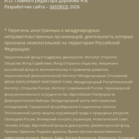
И.О. главного редактора Дорохова Н.В.
Разработчик сайта –
INFOROS
2026
* Перечень иностранных и международных
неправительственных организаций, деятельность которых
признана нежелательной на территории Российской
Федерации:
Национальный фонд в поддержку демократии, Институт Открытое
Общество Фонд Содействия, Фонд Открытое общество, Американо-
российский фонд по экономическому и правовому развитию,
Национальный Демократический Институт Международных Отношений,
MEDIA DEVELOPMENT INVESTMENT FUND, Международный Республиканский
Институт, Открытая Россия, Институт современной России, Черноморский
фонд регионального сотрудничества, Европейская Платформа за
Демократические Выборы, Международный центр электоральных
исследований, Германский фонд Маршалла Соединенных Штатов,
Тихоокеанский центр защиты окружающей среды и природных ресурсов,
Свободная Россия, Всемирный конгресс украинцев, Атлантический совет,
Человек в беде, Европейский фонд за демократию, Джеймстаунский фонд,
Прожект Хармони, Родники дракона, Врачи против насильственного
извлечения органов, Фалунь Дафа, Друзья Фалуньгун, Фалуньгун, Коалиция