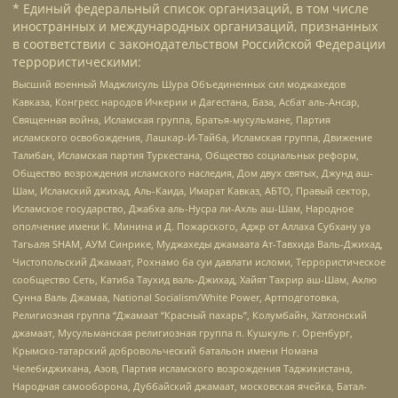
* Единый федеральный список организаций, в том числе
иностранных и международных организаций, признанных
в соответствии с законодательством Российской Федерации
террористическими:
Высший военный Маджлисуль Шура Объединенных сил моджахедов
Кавказа, Конгресс народов Ичкерии и Дагестана, База, Асбат аль-Ансар,
Священная война, Исламская группа, Братья-мусульмане, Партия
исламского освобождения, Лашкар-И-Тайба, Исламская группа, Движение
Талибан, Исламская партия Туркестана, Общество социальных реформ,
Общество возрождения исламского наследия, Дом двух святых, Джунд аш-
Шам, Исламский джихад, Аль-Каида, Имарат Кавказ, АБТО, Правый сектор,
Исламское государство, Джабха аль-Нусра ли-Ахль аш-Шам, Народное
ополчение имени К. Минина и Д. Пожарского, Аджр от Аллаха Субхану уа
Тагьаля SHAM, АУМ Синрике, Муджахеды джамаата Ат-Тавхида Валь-Джихад,
Чистопольский Джамаат, Рохнамо ба суи давлати исломи, Террористическое
сообщество Сеть, Катиба Таухид валь-Джихад, Хайят Тахрир аш-Шам, Ахлю
Сунна Валь Джамаа, National Socialism/White Power, Артподготовка,
Религиозная группа “Джамаат “Красный пахарь”, Колумбайн, Хатлонский
джамаат, Мусульманская религиозная группа п. Кушкуль г. Оренбург,
Крымско-татарский добровольческий батальон имени Номана
Челебиджихана, Азов, Партия исламского возрождения Таджикистана,
Народная самооборона, Дуббайский джамаат, московская ячейка, Батал-