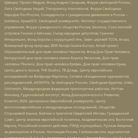
Швеции, Проект Медуза, Фонд Андрея Сахарова, Форум свободной России,
Лига Свободных Наций, Transparеncy International, Форум Свободных
Народов ПостРоссии, Солидарность с гражданским движением в России –
Solidarus, КрымSOS, Свободный университет, Институт государственного
управления, Форум гражданского общества Россия, Беллона, Союз жителей
островов Тисима и Хабомаи, Съезд народных депутатов, Гринпис
Интернешнл, Фонд борьбы с коррупцией Инк, Завет церквей TCCN, Агора,
Всемирный фонд природы, BDR Novaja Gazeta-Europe, Алтай проект,
Образовательный дом прав человека Чернигов, Фонд Дом Прав Человека,
Белорусский дом прав человека имени Бориса Звозскова, Дом прав
человека Тбилиси, Дом прав человека Ереван, Дом прав человека Крым,
Центр дикого лосося, TVR Studios, ТВ Дождь, Центр европейских
исследований им Вилфрида Мартенса, Сетевое объединение журналистов
расследователей, АЛЛАТРА, За свободную Россию, Свободная Бурятия, Uralic,
UnKremlin, Международная федерация транспортных рабочих, ИстЧам
Финланд, Гудзоновский институт, Фонд Демократического Развития,
Комитет-2024, Центрально-Европейский университет, Центр
восточноевропейских и международных исследований, Общество
Сторожевой башни, Библии и трактатов Свидетелей Иеговы, Гражданский
Совет, Центр анализа европейской политики, Академическая сеть Восточная
Европа, Российский комитет действия, РЭНД корпорейшн, Русская Америка
за демократию в России, Настоящая Россия, Глобальная сеть журналистов-
расследователей, Служба поддержки, Свободная Россия Берлин, Свободная