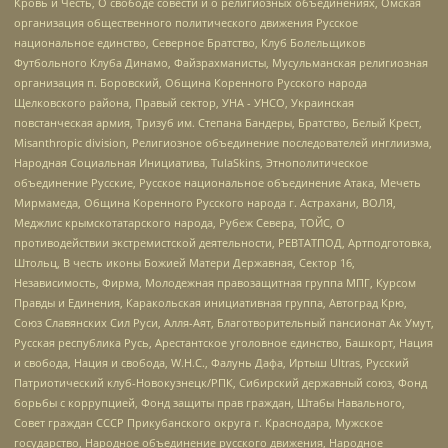
Кровь и Честь, О свободе совести и о религиозных объединениях, Омская
организация общественного политического движения Русское
национальное единство, Северное Братство, Клуб Болельщиков
Футбольного Клуба Динамо, Файзрахманисты, Мусульманская религиозная
организация п. Боровский, Община Коренного Русского народа
Щелковского района, Правый сектор, УНА - УНСО, Украинская
повстанческая армия, Тризуб им. Степана Бандеры, Братство, Белый Крест,
Misanthropic division, Религиозное объединение последователей инглиизма,
Народная Социальная Инициатива, TulaSkins, Этнополитическое
объединение Русские, Русское национальное объединение Атака, Мечеть
Мирмамеда, Община Коренного Русского народа г. Астрахани, ВОЛЯ,
Меджлис крымскотатарского народа, Рубеж Севера, ТОЙС, О
противодействии экстремистской деятельности, РЕВТАТПОД, Артподготовка,
Штольц, В честь иконы Божией Матери Державная, Сектор 16,
Независимость, Фирма, Молодежная правозащитная группа МПГ, Курсом
Правды и Единения, Каракольская инициативная группа, Автоград Крю,
Союз Славянских Сил Руси, Алля-Аят, Благотворительный пансионат Ак Умут,
Русская республика Русь, Арестантское уголовное единство, Башкорт, Нация
и свобода, Нация и свобода, W.H.С., Фалунь Дафа, Иртыш Ultras, Русский
Патриотический клуб-Новокузнецк/РПК, Сибирский державный союз, Фонд
борьбы с коррупцией, Фонд защиты прав граждан, Штабы Навального,
Совет граждан СССР Прикубанского округа г. Краснодара, Мужское
государство, Народное объединение русского движения, Народное