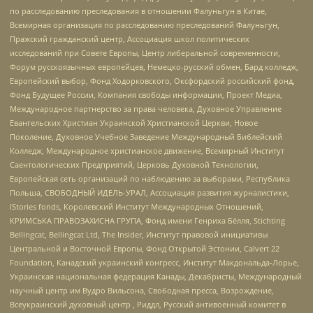
по расследованию преследования в отношении Фалуньгун в Китае,
Всемирная организация по расследованию преследований Фалуньгун,
Пражский гражданский центр, Ассоциация школ политических
исследований при Совете Европы, Центр либеральной современности,
Форум русскоязычных европейцев, Немецко-русский обмен, Бард колледж,
Европейский выбор, Фонд Ходорковского, Оксфордский российский фонд,
Фонд Будущее России, Компания свободы информации, Проект Медиа,
Международное партнерство за права человека, Духовное Управление
Евангельских Христиан Украинской Христианской Церкви, Новое
Поколение, Духовное Учебное Заведение Международный Библейский
Колледж, Международное христианское движение, Всемирный Институт
Саентологических Предприятий, Церковь Духовной Технологии,
Европейская сеть организаций по наблюдению за выборами, Республика
Польша, СВОБОДНЫЙ ИДЕЛЬ-УРАЛ, Ассоциация развития журналистики,
IStories fonds, Королевский Институт Международных Отношений,
КРИМСЬКА ПРАВОЗАХИСНА ГРУПА, Фонд имени Генриха Бёлля, Stichting
Bellingcat, Bellingcat Ltd, The Insider, Институт правовой инициативы
Центральной и Восточной Европы, Фонд Открытой Эстонии, Calvert 22
Foundation, Канадский украинский конгресс, Институт Макдональда-Лорье,
Украинская национальная федерация Канады, Декабристы, Международный
научный центр им Вудро Вильсона, Свободная пресса, Возрождение,
Всеукраинский духовный центр , Риддл, Русский антивоенный комитет в