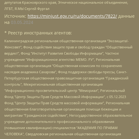
депутатов Красноярского края, Этническое национальное объединение,
ЛГБТ, Я.МЫ Сергей Фургал
Источник:
https://minjust.gov.ru/ru/documents/7822/
данные
на
03.05.2024
* Реестр иностранных агентов:
Калининградская региональная общественная организация "Экозащита!-Женсовет", Фонд содействия защите прав и свобод граждан "Общественный вердикт", Фонд "Институт Развития Свободы Информации", Частное учреждение "Информационное агентство МЕМО. РУ", Региональная общественная организация "Общественная комиссия по сохранению наследия академика Сахарова", Фонд поддержки свободы прессы, Санкт-Петербургская общественная правозащитная организация "Гражданский контроль", Межрегиональная общественная организация "Информационно-просветительский центр "Мемориал", Региональный Фонд "Центр Защиты Прав Средств Массовой Информации", с 05.12.2023 Фонд "Центр Защиты Прав Средств массовой информации", Региональная общественная благотворительная организация помощи беженцам и мигрантам "Гражданское содействие", Негосударственное образовательное учреждение дополнительного профессионального образования (повышение квалификации) специалистов "АКАДЕМИЯ ПО ПРАВАМ ЧЕЛОВЕКА", Свердловская региональная общественная организация "Сутяжник", Автономная некоммерческая организация "Центр независимых социологических исследований", Союз общественных объединений "Российский исследовательский центр по правам человека", Региональное общественное учреждение научно-информационный центр "МЕМОРИАЛ", Некоммерческая организация "Фонд защиты гласности", Автономная некоммерческая организация "Институт прав человека", Городская общественная организация "Екатеринбургское общество "МЕМОРИАЛ", Городская общественная организация "Рязанское историко-просветительское и правозащитное общество "Мемориал" (Рязанский Мемориал), Челябинский региональный орган общественной самодеятельности – женское общественное объединение "Женщины Евразии", Челябинский региональный орган общественной самодеятельности "Уральская правозащитная группа", Фонд содействия защите здоровья и социальной справедливости имени Андрея Рылькова, Автономная Некоммерческая Организация "Аналитический Центр Юрия Левады", Автономная некоммерческая организация социальной поддержки населения "Проект Апрель", Региональная общественная организация помощи женщинам и детям, находящимся в кризисной ситуации "Информационно-методический центр "Анна", Фонд содействия развитию массовых коммуникаций и правовому просвещению "Так-так-Так", Фонд содействия устойчивому развитию "Серебряная тайга", Свердловский региональный общественный фонд социальных проектов "Новое время", "Idel.Реалии", Кавказ.Реалии, Крым.Реалии, Телеканал Настоящее Время, Татаро-башкирская служба Радио Свобода (Azatliq Radiosi), Радио Свободная Европа/Радио Свобода (PCE/PC), "Сибирь.Реалии", "Фактограф", Благотворительный фонд помощи осужденным и их семьям, Автономная некоммерческая организация "Институт глобализации и социальных движений", Фонд "В защиту прав заключенных", Частное учреждение "Центр поддержки и содействия развитию средств массовой информации", Пензенский региональный общественный благотворительный фонд "Гражданский союз", "Север.Реалии", Некоммерческая организация Фонд "Правовая инициатива", Общество с ограниченной ответственностью "Радио Свободная Европа/Радио Свобода", Чешское информационное агентство "MEDIUM-ORIENT", Красноярская региональная общественная организация "Мы против СПИДа", Камалягин Денис Николаевич, Маркелов Сергей Евгеньевич, Пономарев Лев Александрович, Савицкая Людмила Алексеевна, Автономная некоммерческая организация "Центр по работе с проблемой насилия "НАСИЛИЮ.НЕТ", Межрегиональный профессиональный союз работников здравоохранения "Альянс врачей", Юридическое лицо, зарегистрированное в Латвийской Республике, SIA "Medusa Project" (регистрационный номер 40103797863, дата регистрации 10.06.2014), Некоммерческая организация "Фонд по борьбе с коррупцией", Автономная некоммерческая организация "Институт права и публичной политики", Баданин Роман Сергеевич, Гликин Максим Александрович, Железнова Мария Михайловна, Лукьянова Юлия Сергеевна, Маетная Елизавета Витальевна, Маняхин Петр Борисович, Чуракова Ольга Владимировна, Ярош Юлия Петровна, Юридическое лицо "The Insider SIA", зарегистрированное в Риге, Латвийская Республика (дата регистрации 26.06.2015), являющееся администратором доменного имени интернет-издания "The Insider SIA", https://theins.ru, Постернак Алексей Евгеньевич, Рубин Михаил Аркадьевич, Анин Роман Александрович, Юридическое лицо Istories fonds, зарегистрированное в Латвийской Республике (регистрационный номер 50008295751, дата регистрации 24.02.2020), Великовский Дмитрий Александрович, Долинина Ирина Николаевна, Мароховская Алеся Алексеевна, Шлейнов Роман Юрьевич, Шмагун Олеся Валентиновна, Общество с ограниченной ответственностью "Альтаир 2021", Общество с ограниченной ответственностью "Вега 2021", Общество с ограниченной ответственностью "Главный редактор 2021", Общество с ограниченной ответственностью "Ромашки монолит", Важенков Артем Валерьевич, Ивановская областная общественная организация "Центр гендерных исследований", Гурман Юрий Альбертович, Медиапроект "ОВД-Инфо", Егоров Владимир Владимирович, Жилинский Владимир Александрович, Общество с ограниченной ответственностью "ЗП", Иванова София Юрьевна, Карезина Инна Павловна, Кильтау Екатерина Викторовна, Петров Алексей Викторович, Пискунов Сергей Евгеньевич, Смирнов Сергей Сергеевич, Тихонов Михаил Сергеевич, Общество с ограниченной ответственностью "ЖУРНАЛИСТ-ИНОСТРАННЫЙ АГЕНТ", Арапова Галина Юрьевна, Вольтская Татьяна Анатольевна, Американская компания "Mason G.E.S. Anonymous Foundation" (США), являющаяся владельцем интернет-издания https://mnews.world/, Компания "Stichting Bellingcat", зарегистрированная в Нидерландах (дата регистрации 11.07.2018), Захаров Андрей Вячеславович, Клепиковская Екатерина Дмитриевна, Общество с ограниченной ответственностью "МЕМО", Перл Роман Александрович, Симонов Евгений Алексеевич, Соловьева Елена Анатольевна, Сотников Даниил Владимирович, Сурначева Елизавета Дмитриевна, Автономная некоммерческая организация по защите прав человека и информированию населения "Якутия – Наше Мнение", Общество с ограниченной ответственностью "Москоу диджитал медиа", с 26.01.2023 Общество с ограниченной ответственностью "Чайка Белые сады", Ветошкина Валерия Валерьевна, Заговора Максим Александрович, Межрегиональное общественное движение "Российская ЛГБТ - сеть", Оленичев Максим Владимирович, Павлов Иван Юрьевич, Скворцова Елена Сергеевна, Общество с ограниченной ответственностью "Как бы инагент", Кочетков Игорь Викторович, Общество с ограниченной ответственностью "Честные выборы", Еланчик Олег Александрович, Общество с ограниченной ответственностью "Нобелевский призыв", Гималова Регина Эмилевна, Григорьев Андрей Валерьевич, Григорьева Алина Александровна, Ассоциация по содействию защите прав призывников, альтернативнослужащих и военнослужащих "Правозащитная группа "Гражданин.Армия.Право", Хисамова Регина Фаритовна, Автономная некоммерческая организация по реализации социально-правовых программ "Лилит", Дальневосточное общественное движение "Маяк", Санкт-Петербургская ЛГБТ-инициативная группа "Выход", Инициативная группа ЛГБТ+ "Реверс", Алексеев Андрей Викторович, Бекбулатова Таисия Львовна, Беляев Иван Михайлович, Владыкина Елена Сергеевна, Гельман Марат Александрович, Никульшина Вероника Юрьевна, Толоконникова Надежда Андреевна, Шендерович Виктор Анатольевич, Общество с ограниченной ответственностью "Данное сообщение", Общество с ограниченной ответственностью Издательский дом "Новая глава", Айнбиндер Александра Александровна, Московский комьюнити-центр для ЛГБТ+инициатив, Благотворительный фонд развития филантропии, Deutsche Welle (Германия, Kurt-Schumacher-Strasse 3, 53113 Bonn), Борзунова Мария Михайловна, Воробьев Виктор Викторович, Голубева Анна Львовна, Константинова Алла Михайловна, Малкова Ирина Владимировна, Мурадов Мурад Абдулгалимович, Осетинская Елизавета Николаевна, Понасенков Евгений Николаевич, Ганапольский Матвей Юрьевич, Киселев Евгений Алексеевич, Борухович Ирина Григорьевна, Дремин Иван Тимофеевич, Дубровский Дмитрий Викторович, Красноярская региональная общественная организация поддержки и развития альтернативных образовательных технологий и межкультурных коммуникаций "ИНТЕРРА", Маяковская Екатерина Алексеевна, Фейгин Марк Захарович, Филимонов Андрей Викторович, Дзугкоева Регина Николаевна, Доброхотов Роман Александрович, Дудь Юрий Александрович, Елкин Сергей Владимирович, Кругликов Кирилл Игоревич, Сабунаева Мария Леонидовна, Семенов Алексей Владимирович, Шаинян Карен Багратович, Шульман Екатерина Михайловна, Асафьев Артур Валерьевич, Вахштайн Виктор Семенович, Венедиктов Алексей Алексеевич, Лушникова Екатерина Евгеньевна, Волков Леонид Михайлович, Невзоров Александр Глебович, Пархоменко Сергей Борисович, Сироткин Ярослав Николаевич, Кара-Мурза Владимир Владимирович, Баранова Наталья Владимировна, Гозман Леонид Яковлевич, Кагарлицкий Борис Юльевич, Климарев Михаил Валерьевич, Милов Владимир Станиславович, Автономная некоммерческая организация Краснодарский центр современного искусства "Типография", Моргенштерн Алишер Тагирович, Соболь Любовь Эдуардовна, Общество с ограниченной ответственностью "ЛИЗА НОРМ", Каспаров Гарри Кимович, Ходорковский Михаил Борисович, Общество с ограниченной ответственностью "Апрельские тезисы", Данилович Ирина Брониславовна, Кашин Олег Владимирович, Петров Николай Владимирович, Пивоваров Алексей Владимирович, Соколов Михаил Владимирович, Цветкова Юлия Владимировна, Чичваркин Евгений Александрович, Комитет против пыток/Команда против пыток, Общество с ограниченной ответственностью "Первый научный", Общество с ограниченной ответственностью "Вертолет и ко", Белоцерковская Вероника Борисовна, Кац Максим Евгеньевич, Лазарева Татьяна Юрьевна, Шаведдинов Руслан Табризович, Яшин Илья Валерьевич, Общество с ограниченной ответственностью "Иноагент ААВ", Алешковский Дмитрий Петрович, Альбац Евгения Марковна, Быков Дмитрий Львович, Галямина Юлия Евгеньевна, Лойко Сергей Леонидович, Мартынов Кирилл Константинович, Медведев Сергей Александрович, Крашенинников Федор Геннадиевич, Гордеева Катерина Вл