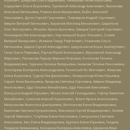
Юрьевич, Шнырова Ольга Вадимовна, Чанышева Лилия Айратовна,
Сидорович Ольга Борисовна, Туровский Александр Алексеевич, Васильева
Анастасия Евгеньевна, Ривина Анна Валерьевна, Бойко Анатолий
Николаевич, Дугин Сергей Георгиевич, Пивоваров Андрей Сергеевич,
Аверин Виталий Евгеньевич, Барахоев Магомед Бекханович, Шарипков
Олег Викторович, Мошель Ирина Ароновна, Шведов Григорий Сергеевич,
Пономарев Лев Александрович, Каргалицкий Борис Юльевич, Созаев
Валерий Валерьевич, Исламов Тимур Рифгатович, Романова Ольга
Евгеньевна, Щаров Сергей Алексадрович, Цирульников Борис Альбертович,
Гасан Ольга Павловна, Паутов Юрий Анатольевич, Верховский Александр
Маркович, Пислакова-Паркер Марина Петровна, Кочеткова Татьяна
Владимировна, Чуркина Наталья Валерьевна, Акимова Татьяна Николаевна,
Золотарева Екатерина Александровна, Рачинский Ян Збигневич, Жемкова
Елена Борисовна, Гудков Лев Дмитриевич, Илларионова Юлия Юрьевна,
Саранг Анна Васильевна, Захарова Светлана Сергеевна, Аверин Владимир
Анатольевич, Щур Татьяна Михайловна, Щур Николай Алексеевич,
Блинушов Андрей Юрьевич, Мосин Алексей Геннадьевич, Гефтер Валентин
Михайлович, Симонов Алексей Кириллович, Флиге Ирина Анатольевна,
Мельникова Валентина Дмитриевна, Вититинова Елена Владимировна,
Баженова Светлана Куприяновна, Максимов Сергей Владимирович, Беляев
Сергей Иванович, Голубева Елена Николаевна, Ганнушкина Светлана
Алексеевна, Закс Елена Владимировна, Буртина Елена Юрьевна, Гендель
Людмила Залмановна, Кокорина Екатерина Алексеевна, Шуманов Илья