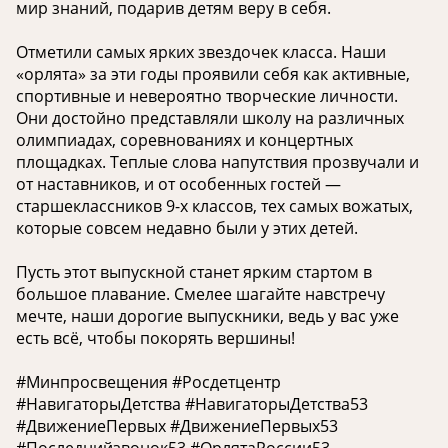
мир знаний, подарив детям веру в себя.
Отметили самых ярких звездочек класса. Наши
«орлята» за эти годы проявили себя как активные,
спортивные и невероятно творческие личности.
Они достойно представляли школу на различных
олимпиадах, соревнованиях и концертных
площадках. Теплые слова напутствия прозвучали и
от наставников, и от особенных гостей —
старшеклассников 9-х классов, тех самых вожатых,
которые совсем недавно были у этих детей.
Пусть этот выпускной станет ярким стартом в
большое плавание. Смелее шагайте навстречу
мечте, наши дорогие выпускники, ведь у вас уже
есть всё, чтобы покорять вершины!
#Минпросвещения #Росдетцентр
#НавигаторыДетства #НавигаторыДетства53
#ДвижениеПервых #ДвижениеПервых53
#Последнийзвонок53 #ОрлятаРоссии53