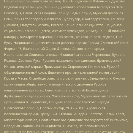
Национал-большевистская партия, ВЕК РА, Рада земли Кубанской Духовно
Родовой Державы Русь, Община Духовного Управления Асгардской Веси
Беловодья, Славянская Община Капища Веды Перуна, Мужская Духовная
Семинария Староверов-Инглингов, Нурджулар, К Богодержавию, Таблиги
Джамаат, Свидетели Иеговы, Русское национальное единство, Национал-
социалистическое общество, Джамаат мувахидов, Объединенный Вилайат
Кабарды, Балкарии и Карачая, Союз славян, Ат-Такфир Валь-Хиджра, Пит
Буль, Национал-социалистическая рабочая партия России, Славянский союз,
Формат-18, Благородный Орден Дьявола, Армия воли народа,
Национальная Социалистическая Инициатива города Череповца, Духовно-
Родовая Держава Русь, Русское национальное единство, Древнерусской
Инглистической церкви Православных Староверов-Инглингов, Русский
общенациональный союз, Движение против нелегальной иммиграции,
Кровь и Честь, О свободе совести и о религиозных объединениях, Омская
организация общественного политического движения Русское
национальное единство, Северное Братство, Клуб Болельщиков
Футбольного Клуба Динамо, Файзрахманисты, Мусульманская религиозная
организация п. Боровский, Община Коренного Русского народа
Щелковского района, Правый сектор, УНА - УНСО, Украинская
повстанческая армия, Тризуб им. Степана Бандеры, Братство, Белый Крест,
Misanthropic division, Религиозное объединение последователей инглиизма,
Народная Социальная Инициатива, TulaSkins, Этнополитическое
объединение Русские, Русское национальное объединение Атака, Мечеть