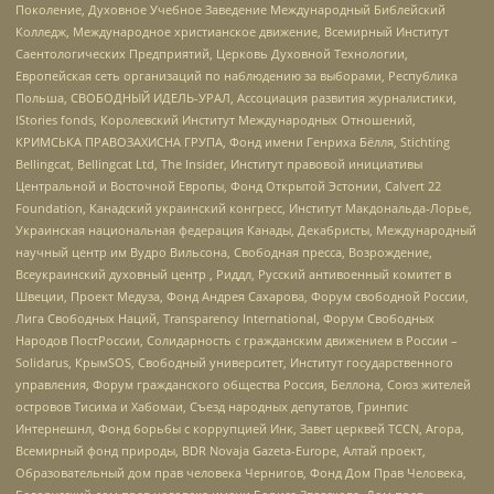
Поколение, Духовное Учебное Заведение Международный Библейский
Колледж, Международное христианское движение, Всемирный Институт
Саентологических Предприятий, Церковь Духовной Технологии,
Европейская сеть организаций по наблюдению за выборами, Республика
Польша, СВОБОДНЫЙ ИДЕЛЬ-УРАЛ, Ассоциация развития журналистики,
IStories fonds, Королевский Институт Международных Отношений,
КРИМСЬКА ПРАВОЗАХИСНА ГРУПА, Фонд имени Генриха Бёлля, Stichting
Bellingcat, Bellingcat Ltd, The Insider, Институт правовой инициативы
Центральной и Восточной Европы, Фонд Открытой Эстонии, Calvert 22
Foundation, Канадский украинский конгресс, Институт Макдональда-Лорье,
Украинская национальная федерация Канады, Декабристы, Международный
научный центр им Вудро Вильсона, Свободная пресса, Возрождение,
Всеукраинский духовный центр , Риддл, Русский антивоенный комитет в
Швеции, Проект Медуза, Фонд Андрея Сахарова, Форум свободной России,
Лига Свободных Наций, Transparеncy International, Форум Свободных
Народов ПостРоссии, Солидарность с гражданским движением в России –
Solidarus, КрымSOS, Свободный университет, Институт государственного
управления, Форум гражданского общества Россия, Беллона, Союз жителей
островов Тисима и Хабомаи, Съезд народных депутатов, Гринпис
Интернешнл, Фонд борьбы с коррупцией Инк, Завет церквей TCCN, Агора,
Всемирный фонд природы, BDR Novaja Gazeta-Europe, Алтай проект,
Образовательный дом прав человека Чернигов, Фонд Дом Прав Человека,