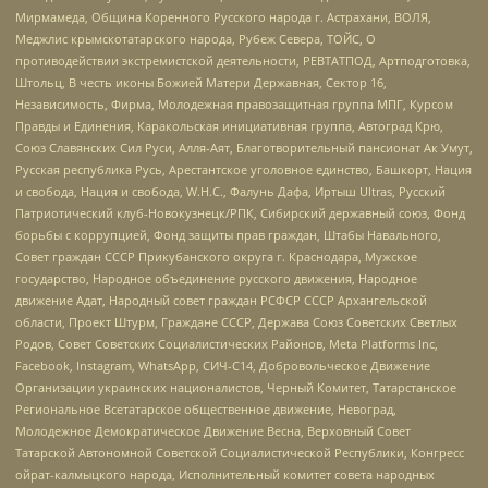
Мирмамеда, Община Коренного Русского народа г. Астрахани, ВОЛЯ,
Меджлис крымскотатарского народа, Рубеж Севера, ТОЙС, О
противодействии экстремистской деятельности, РЕВТАТПОД, Артподготовка,
Штольц, В честь иконы Божией Матери Державная, Сектор 16,
Независимость, Фирма, Молодежная правозащитная группа МПГ, Курсом
Правды и Единения, Каракольская инициативная группа, Автоград Крю,
Союз Славянских Сил Руси, Алля-Аят, Благотворительный пансионат Ак Умут,
Русская республика Русь, Арестантское уголовное единство, Башкорт, Нация
и свобода, Нация и свобода, W.H.С., Фалунь Дафа, Иртыш Ultras, Русский
Патриотический клуб-Новокузнецк/РПК, Сибирский державный союз, Фонд
борьбы с коррупцией, Фонд защиты прав граждан, Штабы Навального,
Совет граждан СССР Прикубанского округа г. Краснодара, Мужское
государство, Народное объединение русского движения, Народное
движение Адат, Народный совет граждан РСФСР СССР Архангельской
области, Проект Штурм, Граждане СССР, Держава Союз Советских Светлых
Родов, Совет Советских Социалистических Районов, Meta Platforms Inc,
Facebook, Instagram, WhatsApp, СИЧ-С14, Добровольческое Движение
Организации украинских националистов, Черный Комитет, Татарстанское
Региональное Всетатарское общественное движение, Невоград,
Молодежное Демократическое Движение Весна, Верховный Совет
Татарской Автономной Советской Социалистической Республики, Конгресс
ойрат-калмыцкого народа, Исполнительный комитет совета народных