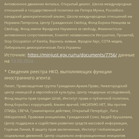
Антивоенное движение Антальи, Открытый диалог, Школа международных
отношений и государственной политики им Питера Мунка, Российско-
канадский демократический альянс, Школа международных отношений им
Нормана Патерсона, Центр Гражданских Свобод, Фонд Бориса Немцова за
Свободу, Фонд имени Фридриха Науманна за свободу, Феминистское
антивоенное сопротивление, Комитет независимости Ингушетии, Прометей,
Stop Occupation of Karelia, Вернись живым, Фридом Хаус, СОТА медиа,
Либерально-демократическая Лига Украины
Источник:
https://minjust.gov.ru/ru/documents/7756/
данные
на
13.05.2024
* Сведения реестра НКО, выполняющих функции
иностранного агента:
Лилит, Правозащитная группа Гражданин.Армия.Право, Нижегородский
центр немецкой и европейской культуры, Центр гендерных исследований,
Фонд защиты прав граждан Штаб, Институт права и публичной политики,
Фонд борьбы с коррупцией, Альянс врачей, НАСИЛИЮ.НЕТ, Мы против
СПИДа, СВЕЧА, Гуманитарное действие, Открытый Петербург, Лига
Избирателей, Правовая инициатива, Гражданский Союз, Хасдей Ерушалаим,
Центр поддержки и содействия развитию средств массовой информации,
Горячая Линия, В защиту прав заключенных, Институт глобализации и
социальных движений, Центр социально-информационных инициатив