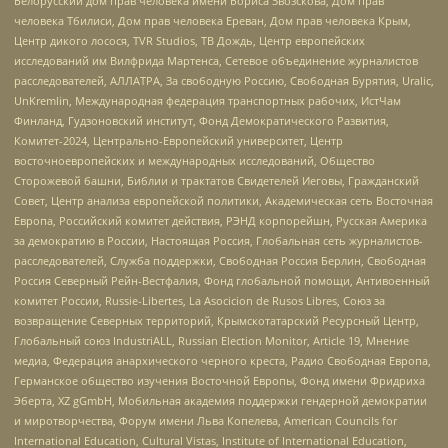
Белорусский дом прав человека имени Бориса Звозскова, Дом прав
человека Тбилиси, Дом прав человека Ереван, Дом прав человека Крым,
Центр дикого лосося, TVR Studios, ТВ Дождь, Центр европейских
исследований им Вилфрида Мартенса, Сетевое объединение журналистов
расследователей, АЛЛАТРА, За свободную Россию, Свободная Бурятия, Uralic,
UnKremlin, Международная федерация транспортных рабочих, ИстЧам
Финланд, Гудзоновский институт, Фонд Демократического Развития,
Комитет-2024, Центрально-Европейский университет, Центр
восточноевропейских и международных исследований, Общество
Сторожевой башни, Библии и трактатов Свидетелей Иеговы, Гражданский
Совет, Центр анализа европейской политики, Академическая сеть Восточная
Европа, Российский комитет действия, РЭНД корпорейшн, Русская Америка
за демократию в России, Настоящая Россия, Глобальная сеть журналистов-
расследователей, Служба поддержки, Свободная Россия Берлин, Свободная
Россия Северный Рейн-Вестфалия, Фонд глобальной помощи, Антивоенный
комитет России, Russie-Libertes, La Asocicion de Rusos Libres, Союз за
возвращение Северных территорий, Крымскотатарский Ресурсный Центр,
Глобальный союз IndustriALL, Russian Election Monitor, Article 19, Мнение
медиа, Федерация анархического черного креста, Радио Свободная Европа,
Германское общество изучения Восточной Европы, Фонд имени Фридриха
Эберта, XZ gGmbH, Мобильная академия поддержки гендерной демократии
и миротворчества, Форум имени Льва Копелева, American Councils for
International Education, Cultural Vistas, Institute of International Education,