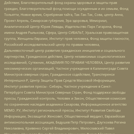
Действие, Благотворительный фонд охраны здоровья и защиты прав
граждан, Благотворительный фонд помощи осужденным и их семьям, Фонд
Тольятти, Новое время, Серебряная тайга, Так-Так-Так, Сова, центр Анна,
Проект Апрель, Самарская губерния, Эра здоровья, Мемориал,
Аналитический Центр Юрия Левады, Издательство Парк Гагарина, Фонд
имени Андрея Рылькова, Сфера, Центр СИБАЛЬТ, Уральская правозащитная
группа, Женщины Евразии, Институт прав человека, Фонд защиты гласности,
Российский исследовательский центр по правам человека,
Дальневосточный центр развития гражданских инициатив и социального
партнерства, Гражданское действие, Центр независимых социологических
исследований, Сутяжник, АКАДЕМИЯ ПО ПРАВАМ ЧЕЛОВЕКА, Центр развития
некоммерческих организаций, Частное учреждение в Калининграде Совета
Министров северных стран, Гражданское содействие, Трансперенси
Интернешнл-Р, Центр Защиты Прав Средств Массовой Информации,
Институт развития прессы - Сибирь, Частное учреждение в Санкт-
Петербурге Совета Министров Северных Стран, Фонд поддержки свободы
прессы, Гражданский контроль, Человек и Закон, Общественная комиссия
по сохранению наследия академика Сахарова, Информационное агентство
МЕМО. РУ, Институт региональной прессы, Институт Развития Свободы
Информации, Экозащита!-Женсовет, Общественный вердикт, Евразийская
антимонопольная ассоциация, Бедушев Петр Петрович, Дзугкоева Регина
Николаевна, Кривенко Сергей Владимирович, Милославский Павел