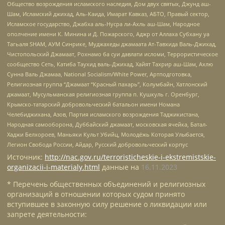
Общество возрождения исламского наследия, Дом двух святых, Джунд аш-
Шам, Исламский джихад, Аль-Каида, Имарат Кавказ, АБТО, Правый сектор,
Исламское государство, Джабха аль-Нусра ли-Ахль аш-Шам, Народное
ополчение имени К. Минина и Д. Пожарского, Аджр от Аллаха Субхану уа
Тагьаля SHAM, АУМ Синрике, Муджахеды джамаата Ат-Тавхида Валь-Джихад,
Чистопольский Джамаат, Рохнамо ба суи давлати исломи, Террористическое
сообщество Сеть, Катиба Таухид валь-Джихад, Хайят Тахрир аш-Шам, Ахлю
Сунна Валь Джамаа, National Socialism/White Power, Артподготовка,
Религиозная группа “Джамаат “Красный пахарь”, Колумбайн, Хатлонский
джамаат, Мусульманская религиозная группа п. Кушкуль г. Оренбург,
Крымско-татарский добровольческий батальон имени Номана
Челебиджихана, Азов, Партия исламского возрождения Таджикистана,
Народная самооборона, Дуббайский джамаат, московская ячейка, Батал-
Хаджи Белхороев, Маньяки Культ Убийц, Молодёжь Которая Улыбается,
Легион Свобода России, Айдар, Русский добровольческий корпус
Источник:
http://nac.gov.ru/terroristicheskie-i-ekstremistskie-
organizacii-i-materialy.html
данные на
16.11.2023
* Перечень общественных объединений и религиозных
организаций в отношении которых судом принято
вступившее в законную силу решение о ликвидации или
запрете деятельности: