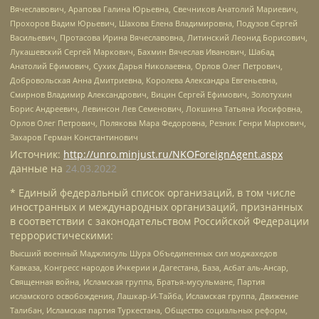
Вячеславович, Арапова Галина Юрьевна, Свечников Анатолий Мариевич,
Прохоров Вадим Юрьевич, Шахова Елена Владимировна, Подузов Сергей
Васильевич, Протасова Ирина Вячеславовна, Литинский Леонид Борисович,
Лукашевский Сергей Маркович, Бахмин Вячеслав Иванович, Шабад
Анатолий Ефимович, Сухих Дарья Николаевна, Орлов Олег Петрович,
Добровольская Анна Дмитриевна, Королева Александра Евгеньевна,
Смирнов Владимир Александрович, Вицин Сергей Ефимович, Золотухин
Борис Андреевич, Левинсон Лев Семенович, Локшина Татьяна Иосифовна,
Орлов Олег Петрович, Полякова Мара Федоровна, Резник Генри Маркович,
Захаров Герман Константинович
Источник:
http://unro.minjust.ru/NKOForeignAgent.aspx
данные на
24.03.2022
* Единый федеральный список организаций, в том числе
иностранных и международных организаций, признанных
в соответствии с законодательством Российской Федерации
террористическими:
Высший военный Маджлисуль Шура Объединенных сил моджахедов
Кавказа, Конгресс народов Ичкерии и Дагестана, База, Асбат аль-Ансар,
Священная война, Исламская группа, Братья-мусульмане, Партия
исламского освобождения, Лашкар-И-Тайба, Исламская группа, Движение
Талибан, Исламская партия Туркестана, Общество социальных реформ,