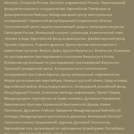
Институт, Открытая Россия, Институт современной России, Черноморский
фонд регионального сотрудничества, Европейская Платформа за
Демократические Выборы, Международный центр электоральных
исследований, Германский фонд Маршалла Соединенных Штатов,
Тихоокеанский центр защиты окружающей среды и природных ресурсов,
Свободная Россия, Всемирный конгресс украинцев, Атлантический совет,
Человек в беде, Европейский фонд за демократию, Джеймстаунский фонд,
Прожект Хармони, Родники дракона, Врачи против насильственного
извлечения органов, Фалунь Дафа, Друзья Фалуньгун, Фалуньгун, Коалиция
по расследованию преследования в отношении Фалуньгун в Китае,
Всемирная организация по расследованию преследований Фалуньгун,
Пражский гражданский центр, Ассоциация школ политических
исследований при Совете Европы, Центр либеральной современности,
Форум русскоязычных европейцев, Немецко-русский обмен, Бард колледж,
Европейский выбор, Фонд Ходорковского, Оксфордский российский фонд,
Фонд Будущее России, Компания свободы информации, Проект Медиа,
Международное партнерство за права человека, Духовное Управление
Евангельских Христиан Украинской Христианской Церкви, Новое
Поколение, Духовное Учебное Заведение Международный Библейский
Колледж, Международное христианское движение, Всемирный Институт
Саентологических Предприятий, Церковь Духовной Технологии,
Европейская сеть организаций по наблюдению за выборами, Республика