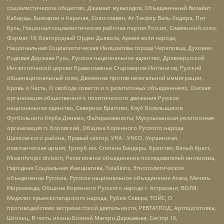
социалистическое общество, Джамаат мувахидов, Объединенный Вилайат
Кабарды, Балкарии и Карачая, Союз славян, Ат-Такфир Валь-Хиджра, Пит
Буль, Национал-социалистическая рабочая партия России, Славянский союз,
Формат-18, Благородный Орден Дьявола, Армия воли народа,
Национальная Социалистическая Инициатива города Череповца, Духовно-
Родовая Держава Русь, Русское национальное единство, Древнерусской
Инглистической церкви Православных Староверов-Инглингов, Русский
общенациональный союз, Движение против нелегальной иммиграции,
Кровь и Честь, О свободе совести и о религиозных объединениях, Омская
организация общественного политического движения Русское
национальное единство, Северное Братство, Клуб Болельщиков
Футбольного Клуба Динамо, Файзрахманисты, Мусульманская религиозная
организация п. Боровский, Община Коренного Русского народа
Щелковского района, Правый сектор, УНА - УНСО, Украинская
повстанческая армия, Тризуб им. Степана Бандеры, Братство, Белый Крест,
Misanthropic division, Религиозное объединение последователей инглиизма,
Народная Социальная Инициатива, TulaSkins, Этнополитическое
объединение Русские, Русское национальное объединение Атака, Мечеть
Мирмамеда, Община Коренного Русского народа г. Астрахани, ВОЛЯ,
Меджлис крымскотатарского народа, Рубеж Севера, ТОЙС, О
противодействии экстремистской деятельности, РЕВТАТПОД, Артподготовка,
Штольц, В честь иконы Божией Матери Державная, Сектор 16,