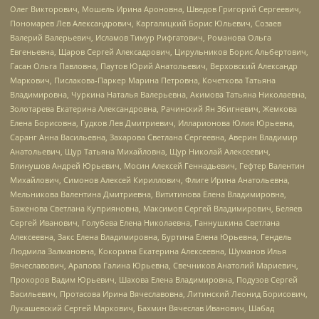
Олег Викторович, Мошель Ирина Ароновна, Шведов Григорий Сергеевич,
Пономарев Лев Александрович, Каргалицкий Борис Юльевич, Созаев
Валерий Валерьевич, Исламов Тимур Рифгатович, Романова Ольга
Евгеньевна, Щаров Сергей Алексадрович, Цирульников Борис Альбертович,
Гасан Ольга Павловна, Паутов Юрий Анатольевич, Верховский Александр
Маркович, Пислакова-Паркер Марина Петровна, Кочеткова Татьяна
Владимировна, Чуркина Наталья Валерьевна, Акимова Татьяна Николаевна,
Золотарева Екатерина Александровна, Рачинский Ян Збигневич, Жемкова
Елена Борисовна, Гудков Лев Дмитриевич, Илларионова Юлия Юрьевна,
Саранг Анна Васильевна, Захарова Светлана Сергеевна, Аверин Владимир
Анатольевич, Щур Татьяна Михайловна, Щур Николай Алексеевич,
Блинушов Андрей Юрьевич, Мосин Алексей Геннадьевич, Гефтер Валентин
Михайлович, Симонов Алексей Кириллович, Флиге Ирина Анатольевна,
Мельникова Валентина Дмитриевна, Вититинова Елена Владимировна,
Баженова Светлана Куприяновна, Максимов Сергей Владимирович, Беляев
Сергей Иванович, Голубева Елена Николаевна, Ганнушкина Светлана
Алексеевна, Закс Елена Владимировна, Буртина Елена Юрьевна, Гендель
Людмила Залмановна, Кокорина Екатерина Алексеевна, Шуманов Илья
Вячеславович, Арапова Галина Юрьевна, Свечников Анатолий Мариевич,
Прохоров Вадим Юрьевич, Шахова Елена Владимировна, Подузов Сергей
Васильевич, Протасова Ирина Вячеславовна, Литинский Леонид Борисович,
Лукашевский Сергей Маркович, Бахмин Вячеслав Иванович, Шабад