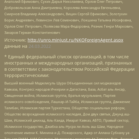
Анатолий Ефимович, Сухих Дарья Николаевна, Орлов Олег Петрович,
Добровольская Анна Дмитриевна, Королева Александра Евгеньевна,
Смирнов Владимир Александрович, Вицин Сергей Ефимович, Золотухин
Борис Андреевич, Левинсон Лев Семенович, Локшина Татьяна Иосифовна,
Орлов Олег Петрович, Полякова Мара Федоровна, Резник Генри Маркович,
Захаров Герман Константинович
Источник:
http://unro.minjust.ru/NKOForeignAgent.aspx
данные на
24.03.2022
* Единый федеральный список организаций, в том числе
иностранных и международных организаций, признанных
в соответствии с законодательством Российской Федерации
террористическими:
Высший военный Маджлисуль Шура Объединенных сил моджахедов
Кавказа, Конгресс народов Ичкерии и Дагестана, База, Асбат аль-Ансар,
Священная война, Исламская группа, Братья-мусульмане, Партия
исламского освобождения, Лашкар-И-Тайба, Исламская группа, Движение
Талибан, Исламская партия Туркестана, Общество социальных реформ,
Общество возрождения исламского наследия, Дом двух святых, Джунд аш-
Шам, Исламский джихад, Аль-Каида, Имарат Кавказ, АБТО, Правый сектор,
Исламское государство, Джабха аль-Нусра ли-Ахль аш-Шам, Народное
ополчение имени К. Минина и Д. Пожарского, Аджр от Аллаха Субхану уа
Тагьаля SHAM, АУМ Синрике, Муджахеды джамаата Ат-Тавхида Валь-Джихад,