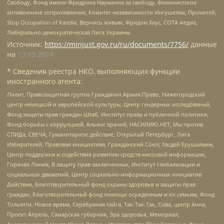
Свободу, Фонд имени Фридриха Науманна за свободу, Феминистское
антивоенное сопротивление, Комитет независимости Ингушетии, Прометей,
Stop Occupation of Karelia, Вернись живым, Фридом Хаус, СОТА медиа,
Либерально-демократическая Лига Украины
Источник:
https://minjust.gov.ru/ru/documents/7756/
данные
на
13.05.2024
* Сведения реестра НКО, выполняющих функции
иностранного агента:
Лилит, Правозащитная группа Гражданин.Армия.Право, Нижегородский
центр немецкой и европейской культуры, Центр гендерных исследований,
Фонд защиты прав граждан Штаб, Институт права и публичной политики,
Фонд борьбы с коррупцией, Альянс врачей, НАСИЛИЮ.НЕТ, Мы против
СПИДа, СВЕЧА, Гуманитарное действие, Открытый Петербург, Лига
Избирателей, Правовая инициатива, Гражданский Союз, Хасдей Ерушалаим,
Центр поддержки и содействия развитию средств массовой информации,
Горячая Линия, В защиту прав заключенных, Институт глобализации и
социальных движений, Центр социально-информационных инициатив
Действие, Благотворительный фонд охраны здоровья и защиты прав
граждан, Благотворительный фонд помощи осужденным и их семьям, Фонд
Тольятти, Новое время, Серебряная тайга, Так-Так-Так, Сова, центр Анна,
Проект Апрель, Самарская губерния, Эра здоровья, Мемориал,