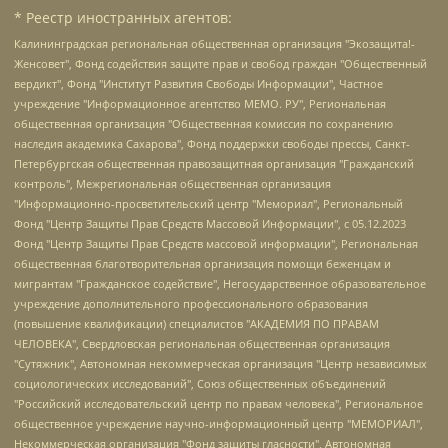
* Реестр иностранных агентов:
Калининградская региональная общественная организация "Экозащита!-Женсовет", Фонд содействия защите прав и свобод граждан "Общественный вердикт", Фонд "Институт Развития Свободы Информации", Частное учреждение "Информационное агентство МЕМО. РУ", Региональная общественная организация "Общественная комиссия по сохранению наследия академика Сахарова", Фонд поддержки свободы прессы, Санкт-Петербургская общественная правозащитная организация "Гражданский контроль", Межрегиональная общественная организация "Информационно-просветительский центр "Мемориал", Региональный Фонд "Центр Защиты Прав Средств Массовой Информации", с 05.12.2023 Фонд "Центр Защиты Прав Средств массовой информации", Региональная общественная благотворительная организация помощи беженцам и мигрантам "Гражданское содействие", Негосударственное образовательное учреждение дополнительного профессионального образования (повышение квалификации) специалистов "АКАДЕМИЯ ПО ПРАВАМ ЧЕЛОВЕКА", Свердловская региональная общественная организация "Сутяжник", Автономная некоммерческая организация "Центр независимых социологических исследований", Союз общественных объединений "Российский исследовательский центр по правам человека", Региональное общественное учреждение научно-информационный центр "МЕМОРИАЛ", Некоммерческая организация "Фонд защиты гласности", Автономная некоммерческая организация "Институт прав человека", Городская общественная организация "Екатеринбургское общество "МЕМОРИАЛ", Городская общественная организация "Рязанское историко-просветительское и правозащитное общество "Мемориал" (Рязанский Мемориал), Челябинский региональный орган общественной самодеятельности – женское общественное объединение "Женщины Евразии", Челябинский региональный орган общественной самодеятельности "Уральская правозащитная группа", Фонд содействия защите здоровья и социальной справедливости имени Андрея Рылькова, Автономная Некоммерческая Организация "Аналитический Центр Юрия Левады", Автономная некоммерческая организация социальной поддержки населения "Проект Апрель", Региональная общественная организация помощи женщинам и детям, находящимся в кризисной ситуации "Информационно-методический центр "Анна", Фонд содействия развитию массовых коммуникаций и правовому просвещению "Так-так-Так", Фонд содействия устойчивому развитию "Серебряная тайга", Свердловский региональный общественный фонд социальных проектов "Новое время", "Idel.Реалии", Кавказ.Реалии, Крым.Реалии, Телеканал Настоящее Время, Татаро-башкирская служба Радио Свобода (Azatliq Radiosi), Радио Свободная Европа/Радио Свобода (PCE/PC), "Сибирь.Реалии", "Фактограф", Благотворительный фонд помощи осужденным и их семьям, Автономная некоммерческая организация "Институт глобализации и социальных движений", Фонд "В защиту прав заключенных", Частное учреждение "Центр поддержки и содействия развитию средств массовой информации", Пензенский региональный общественный благотворительный фонд "Гражданский союз", "Север.Реалии", Некоммерческая организация Фонд "Правовая инициатива", Общество с ограниченной ответственностью "Радио Свободная Европа/Радио Свобода", Чешское информационное агентство "MEDIUM-ORIENT", Красноярская региональная общественная организация "Мы против СПИДа", Камалягин Денис Николаевич, Маркелов Сергей Евгеньевич, Пономарев Лев Александрович, Савицкая Людмила Алексеевна, Автономная некоммерческая организация "Центр по работе с проблемой насилия "НАСИЛИЮ.НЕТ", Межрегиональный профессиональный союз работников здравоохранения "Альянс врачей", Юридическое лицо, зарегистрированное в Латвийской Республике, SIA "Medusa Project" (регистрационный номер 40103797863, дата регистрации 10.06.2014), Некоммерческая организация "Фонд по борьбе с коррупцией", Автономная некоммерческая организация "Институт права и публичной политики", Баданин Роман Сергеевич, Гликин Максим Александрович, Железнова Мария Михайловна, Лукьянова Юлия Сергеевна, Маетная Елизавета Витальевна, Маняхин Петр Борисович, Чуракова Ольга Владимировна, Ярош Юлия Петровна, Юридическое лицо "The Insider SIA", зарегистрированное в Риге, Латвийская Республика (дата регистрации 26.06.2015), являющееся администратором доменного имени интернет-издания "The Insider SIA", https://theins.ru, Постернак Алексей Евгеньевич, Рубин Михаил Аркадьевич, Анин Роман Александрович, Юридическое лицо Istories fonds, зарегистрированное в Латвийской Республике (регистрационный номер 50008295751, дата регистрации 24.02.2020), Великовский Дмитрий Александрович, Долинина Ирина Николаевна, Мароховская Алеся Алексеевна, Шлейнов Роман Юрьевич, Шмагун Олеся Валентиновна, Общество с ограниченной ответственностью "Альтаир 2021", Общество с ограниченной ответственностью "Вега 2021", Общество с ограниченной ответственностью "Главный редактор 2021", Общество с ограниченной ответственностью "Ромашки монолит", Важенков Артем Валерьевич, Ивановская областная общественная организация "Центр гендерных исследований", Гурман Юрий Альбертович, Медиапроект "ОВД-Инфо", Егоров Владимир Владимирович, Жилинский Владимир Александрович, Общество с ограниченной ответственностью "ЗП", Иванова София Юрьевна, Карезина Инна Павловна, Кильтау Екатерина Викторовна, Петров Алексей Викторович, Пискунов Сергей Евгеньевич, Смирнов Сергей Сергеевич, Тихонов Михаил Сергеевич, Общество с ограниченной ответственностью "ЖУРНАЛИСТ-ИНОСТРАННЫЙ АГЕНТ", Арапова Галина Юрьевна, Вольтская Татьяна Анатольевна, Американская компания "Mason G.E.S. Anonymous Foundation" (США), являющаяся владельцем интернет-издания https://mnews.world/, Компания "Stichting Bellingcat", зарегистрированная в Нидерландах (дата регистрации 11.07.2018), Захаров Андрей Вячеславович, Клепиковская Екатерина Дмитриевна, Общество с ограниченной ответственностью "МЕМО", Перл Роман Александрович, Симонов Евгений Алексеевич, Соловьева Елена Анатольевна, Сотников Даниил Владимирович, Сурначева Елизавета Дмитриевна, Автономная некоммерческая организация по защите прав человека и информированию населения "Якутия – Наше Мнение", Общество с ограниченной ответственностью "Москоу диджитал медиа", с 26.01.2023 Общество с ограниченной ответственностью "Чайка Белые сады", Ветошкина Валерия Валерьевна, Заговора Максим Александрович, Межрегиональное общественное движение "Российская ЛГБТ - сеть", Оленичев Максим Владимирович, Павлов Иван Юрьевич, Скворцова Елена Сергеевна, Общество с ограниченной ответственностью "Как бы инагент", Кочетков Игорь Викторович, Общество с ограниченной ответственностью "Честные выборы", Еланчик Олег Александрович, Общество с ограниченной ответственностью "Нобелевский призыв", Гималова Регина Эмилевна, Григорьев Андрей Валерьевич, Григорьева Алина Александровна, Ассоциация по содействию защите прав призывников, альтернативнослужащих и военнослужащих "Правозащитная группа "Гражданин.Армия.Право", Хисамова Регина Фаритовна, Автономная некоммерческая организация по реализации социально-правовых программ "Лилит", Дальневосточное общественное движение "Маяк", Санкт-Петербургская ЛГБТ-инициативная группа "Выход", Инициативная группа ЛГБТ+ "Реверс", Алексеев Андрей Викторович, Бекбулатова Таисия Львовна, Беляев Иван Михайлович, Владыкина Елена Сергеевна, Гельман Марат Александрович, Никульшина Вероника Юрьевна, Толоконникова Надежда Андреевна, Шендерович Виктор Анатольевич, Общество с ограниченной ответственностью "Данное сообщение", Общество с ограниченной ответственностью Издательский дом "Новая глава", Айнбиндер Александра Александровна, Московский комьюнити-центр для ЛГБТ+инициатив, Благотворительный фонд развития филантропии, Deutsche Welle (Германия, Kurt-Schumacher-Strasse 3, 53113 Bonn), Борзунова Мария Михайловна, Воробьев Виктор Викторович, Голубева Анна Львовна, Константинова Алла Михайловна, Малкова Ирина Владимировна, Мурадов Мурад Абдулгалимович, Осетинская Елизавета Николаевна, Понасенков Евгений Николаевич, Ганапольский Матвей Юрьевич, Киселев Евгений Алексеевич, Борухович Ирина Григорьевна, Дремин Иван Тимофеевич, Дубровский Дмитрий Викторович, Красноярская региональная общественная организация поддержки и развития альтернативных образовательных технологий и межкультурных коммуникаций "ИНТЕРРА", Маяковская Екатерина Алексеевна, Фейгин Марк Захарович, Филимонов Андрей Викторович, Дзугкоева Регина Николаевна, Доброхотов Роман Александрович, Дудь Юрий Александрович, Елкин Сергей Владимирович, Кругликов Кирилл Игоревич, Сабунаева Мария Леонидовна, Семенов Алексей Владимирович, Шаинян Карен Багратович, Шульман Екатерина Михайловна, Асафьев Артур Валерьевич, Вахштайн Виктор Семенович, Венедиктов Алексей Алексеевич, Лушникова Екатерина Евгеньевна, Волков Леонид Михайлович, Невзоров Александр Глебович, Пархоменко Сергей Борисович, Сироткин Ярослав Николаевич, Кара-Мурза Владимир Владимирович, Баранова Наталья Владимировна, Гозман Леонид Яковлевич, Кагарлицкий Борис Юльевич, Климарев Михаил Валерьевич, Милов Владимир Станиславович, Автономная некоммерческая организация Краснодарский центр современного искусства "Типография", Моргенштерн Алишер Тагирович, Соболь Любовь Эдуардовна, Общество с ограниченной ответственностью "ЛИЗА НОРМ", Каспаров Гарри Кимович, Ходорковский Михаил Борисович, Общество с ограниченной ответственностью "Апрельские тезисы", Данилович Ирина Брониславовна, Кашин Олег Владимирович, Петров Николай Владимирович, Пивоваров Алексей Владимирович, Соколов Михаил Владимирович, Цветкова Юлия Владимировна, Чичваркин Евгений Александрович, Комитет против пыток/Команда против пыток, Общество с ограниченной ответственностью "Первый научный", Общество с ограниченной ответственностью "Вертолет и ко", Белоцерковская Вероника Борисовна, Кац Максим Евгеньевич, Лазарева Татьяна Юрьевна, Шаведдинов Руслан Табризович, Яшин Илья Валерьевич, Общество с ограниченной ответственностью "Иноагент ААВ", Алешковский Дмитрий Петрович, Альбац Евгения Марковна, Быков Дмитрий Львович, Галямина Юлия Евгеньевна, Лойко Сергей Леонидович, Мартынов Кирилл Константинович, Медведев Сергей Александрович, Крашенинников Федор Геннадиевич, Гордеева Катерина Вл