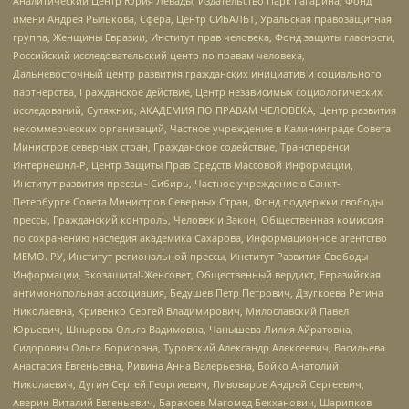
Аналитический Центр Юрия Левады, Издательство Парк Гагарина, Фонд
имени Андрея Рылькова, Сфера, Центр СИБАЛЬТ, Уральская правозащитная
группа, Женщины Евразии, Институт прав человека, Фонд защиты гласности,
Российский исследовательский центр по правам человека,
Дальневосточный центр развития гражданских инициатив и социального
партнерства, Гражданское действие, Центр независимых социологических
исследований, Сутяжник, АКАДЕМИЯ ПО ПРАВАМ ЧЕЛОВЕКА, Центр развития
некоммерческих организаций, Частное учреждение в Калининграде Совета
Министров северных стран, Гражданское содействие, Трансперенси
Интернешнл-Р, Центр Защиты Прав Средств Массовой Информации,
Институт развития прессы - Сибирь, Частное учреждение в Санкт-
Петербурге Совета Министров Северных Стран, Фонд поддержки свободы
прессы, Гражданский контроль, Человек и Закон, Общественная комиссия
по сохранению наследия академика Сахарова, Информационное агентство
МЕМО. РУ, Институт региональной прессы, Институт Развития Свободы
Информации, Экозащита!-Женсовет, Общественный вердикт, Евразийская
антимонопольная ассоциация, Бедушев Петр Петрович, Дзугкоева Регина
Николаевна, Кривенко Сергей Владимирович, Милославский Павел
Юрьевич, Шнырова Ольга Вадимовна, Чанышева Лилия Айратовна,
Сидорович Ольга Борисовна, Туровский Александр Алексеевич, Васильева
Анастасия Евгеньевна, Ривина Анна Валерьевна, Бойко Анатолий
Николаевич, Дугин Сергей Георгиевич, Пивоваров Андрей Сергеевич,
Аверин Виталий Евгеньевич, Барахоев Магомед Бекханович, Шарипков