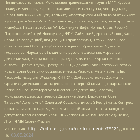
Независимость, Фирма, Молодежная правозащитная группа МПГ, Курсом
Правды и Единения, Каракольская инициативная группа, Автоград Крю,
Союз Славянских Сил Руси, Алля-Аят, Благотворительный пансионат Ак Умут,
Русская республика Русь, Арестантское уголовное единство, Башкорт, Нация
и свобода, Нация и свобода, W.H.С., Фалунь Дафа, Иртыш Ultras, Русский
Патриотический клуб-Новокузнецк/РПК, Сибирский державный союз, Фонд
борьбы с коррупцией, Фонд защиты прав граждан, Штабы Навального,
Совет граждан СССР Прикубанского округа г. Краснодара, Мужское
государство, Народное объединение русского движения, Народное
движение Адат, Народный совет граждан РСФСР СССР Архангельской
области, Проект Штурм, Граждане СССР, Держава Союз Советских Светлых
Родов, Совет Советских Социалистических Районов, Meta Platforms Inc,
Facebook, Instagram, WhatsApp, СИЧ-С14, Добровольческое Движение
Организации украинских националистов, Черный Комитет, Татарстанское
Региональное Всетатарское общественное движение, Невоград,
Молодежное Демократическое Движение Весна, Верховный Совет
Татарской Автономной Советской Социалистической Республики, Конгресс
ойрат-калмыцкого народа, Исполнительный комитет совета народных
депутатов Красноярского края, Этническое национальное объединение,
ЛГБТ, Я.МЫ Сергей Фургал
Источник:
https://minjust.gov.ru/ru/documents/7822/
данные
на
03.05.2024