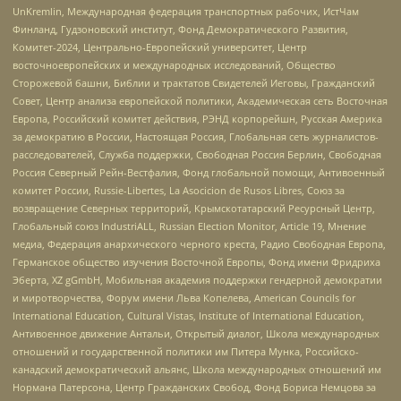
UnKremlin, Международная федерация транспортных рабочих, ИстЧам
Финланд, Гудзоновский институт, Фонд Демократического Развития,
Комитет-2024, Центрально-Европейский университет, Центр
восточноевропейских и международных исследований, Общество
Сторожевой башни, Библии и трактатов Свидетелей Иеговы, Гражданский
Совет, Центр анализа европейской политики, Академическая сеть Восточная
Европа, Российский комитет действия, РЭНД корпорейшн, Русская Америка
за демократию в России, Настоящая Россия, Глобальная сеть журналистов-
расследователей, Служба поддержки, Свободная Россия Берлин, Свободная
Россия Северный Рейн-Вестфалия, Фонд глобальной помощи, Антивоенный
комитет России, Russie-Libertes, La Asocicion de Rusos Libres, Союз за
возвращение Северных территорий, Крымскотатарский Ресурсный Центр,
Глобальный союз IndustriALL, Russian Election Monitor, Article 19, Мнение
медиа, Федерация анархического черного креста, Радио Свободная Европа,
Германское общество изучения Восточной Европы, Фонд имени Фридриха
Эберта, XZ gGmbH, Мобильная академия поддержки гендерной демократии
и миротворчества, Форум имени Льва Копелева, American Councils for
International Education, Cultural Vistas, Institute of International Education,
Антивоенное движение Антальи, Открытый диалог, Школа международных
отношений и государственной политики им Питера Мунка, Российско-
канадский демократический альянс, Школа международных отношений им
Нормана Патерсона, Центр Гражданских Свобод, Фонд Бориса Немцова за