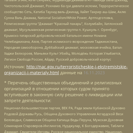
Чистопольский Джамаат, Рохнамо ба суи давлати исломи, Террористическое
сообщество Сеть, Катиба Таухид валь-Джихад, Хайят Тахрир аш-Шам, Ахлю
Сунна Валь Джамаа, National Socialism/White Power, Артподготовка,
Религиозная группа “Джамаат “Красный пахарь”, Колумбайн, Хатлонский
джамаат, Мусульманская религиозная группа п. Кушкуль г. Оренбург,
Крымско-татарский добровольческий батальон имени Номана
Челебиджихана, Азов, Партия исламского возрождения Таджикистана,
Народная самооборона, Дуббайский джамаат, московская ячейка, Батал-
Хаджи Белхороев, Маньяки Культ Убийц, Молодёжь Которая Улыбается,
Легион Свобода России, Айдар, Русский добровольческий корпус
Источник:
http://nac.gov.ru/terroristicheskie-i-ekstremistskie-
organizacii-i-materialy.html
данные на
16.11.2023
* Перечень общественных объединений и религиозных
организаций в отношении которых судом принято
вступившее в законную силу решение о ликвидации или
запрете деятельности:
Национал-большевистская партия, ВЕК РА, Рада земли Кубанской Духовно
Родовой Державы Русь, Община Духовного Управления Асгардской Веси
Беловодья, Славянская Община Капища Веды Перуна, Мужская Духовная
Семинария Староверов-Инглингов, Нурджулар, К Богодержавию, Таблиги
Джамаат, Свидетели Иеговы, Русское национальное единство, Национал-