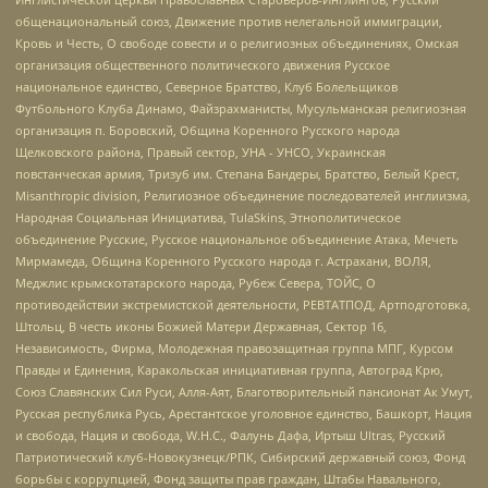
общенациональный союз, Движение против нелегальной иммиграции,
Кровь и Честь, О свободе совести и о религиозных объединениях, Омская
организация общественного политического движения Русское
национальное единство, Северное Братство, Клуб Болельщиков
Футбольного Клуба Динамо, Файзрахманисты, Мусульманская религиозная
организация п. Боровский, Община Коренного Русского народа
Щелковского района, Правый сектор, УНА - УНСО, Украинская
повстанческая армия, Тризуб им. Степана Бандеры, Братство, Белый Крест,
Misanthropic division, Религиозное объединение последователей инглиизма,
Народная Социальная Инициатива, TulaSkins, Этнополитическое
объединение Русские, Русское национальное объединение Атака, Мечеть
Мирмамеда, Община Коренного Русского народа г. Астрахани, ВОЛЯ,
Меджлис крымскотатарского народа, Рубеж Севера, ТОЙС, О
противодействии экстремистской деятельности, РЕВТАТПОД, Артподготовка,
Штольц, В честь иконы Божией Матери Державная, Сектор 16,
Независимость, Фирма, Молодежная правозащитная группа МПГ, Курсом
Правды и Единения, Каракольская инициативная группа, Автоград Крю,
Союз Славянских Сил Руси, Алля-Аят, Благотворительный пансионат Ак Умут,
Русская республика Русь, Арестантское уголовное единство, Башкорт, Нация
и свобода, Нация и свобода, W.H.С., Фалунь Дафа, Иртыш Ultras, Русский
Патриотический клуб-Новокузнецк/РПК, Сибирский державный союз, Фонд
борьбы с коррупцией, Фонд защиты прав граждан, Штабы Навального,