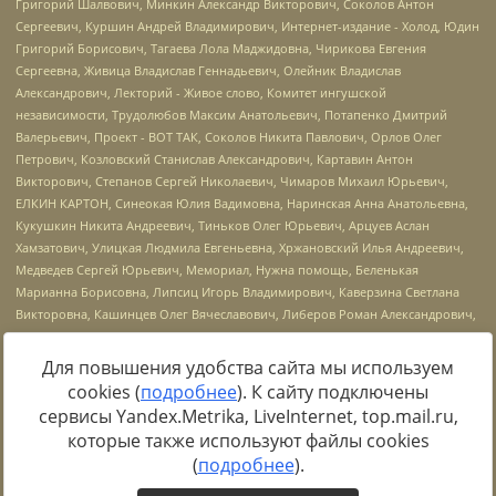
Для повышения удобства сайта мы используем
cookies (
подробнее
). К сайту подключены
Источник:
https://minjust.gov.ru/uploaded/files/reestr-
сервисы Yandex.Metrika, LiveInternet, top.mail.ru,
inostrannyih-agentov-22-03-2024.pdf
данные на
22.03.2024
которые также используют файлы cookies
(
подробнее
).