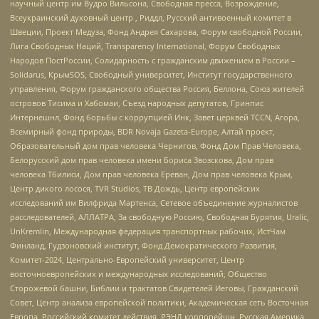
научный центр им Вудро Вильсона, Свободная пресса, Возрождение,
Всеукраинский духовный центр , Риддл, Русский антивоенный комитет в
Швеции, Проект Медуза, Фонд Андрея Сахарова, Форум свободной России,
Лига Свободных Наций, Transparеncy International, Форум Свободных
Народов ПостРоссии, Солидарность с гражданским движением в России –
Solidarus, КрымSOS, Свободный университет, Институт государственного
управления, Форум гражданского общества Россия, Беллона, Союз жителей
островов Тисима и Хабомаи, Съезд народных депутатов, Гринпис
Интернешнл, Фонд борьбы с коррупцией Инк, Завет церквей TCCN, Агора,
Всемирный фонд природы, BDR Novaja Gazeta-Europe, Алтай проект,
Образовательный дом прав человека Чернигов, Фонд Дом Прав Человека,
Белорусский дом прав человека имени Бориса Звозскова, Дом прав
человека Тбилиси, Дом прав человека Ереван, Дом прав человека Крым,
Центр дикого лосося, TVR Studios, ТВ Дождь, Центр европейских
исследований им Вилфрида Мартенса, Сетевое объединение журналистов
расследователей, АЛЛАТРА, За свободную Россию, Свободная Бурятия, Uralic,
UnKremlin, Международная федерация транспортных рабочих, ИстЧам
Финланд, Гудзоновский институт, Фонд Демократического Развития,
Комитет-2024, Центрально-Европейский университет, Центр
восточноевропейских и международных исследований, Общество
Сторожевой башни, Библии и трактатов Свидетелей Иеговы, Гражданский
Совет, Центр анализа европейской политики, Академическая сеть Восточная
Европа, Российский комитет действия, РЭНД корпорейшн, Русская Америка