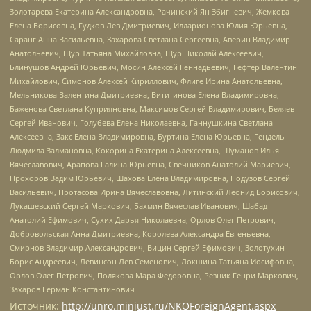
Золотарева Екатерина Александровна, Рачинский Ян Збигневич, Жемкова
Елена Борисовна, Гудков Лев Дмитриевич, Илларионова Юлия Юрьевна,
Саранг Анна Васильевна, Захарова Светлана Сергеевна, Аверин Владимир
Анатольевич, Щур Татьяна Михайловна, Щур Николай Алексеевич,
Блинушов Андрей Юрьевич, Мосин Алексей Геннадьевич, Гефтер Валентин
Михайлович, Симонов Алексей Кириллович, Флиге Ирина Анатольевна,
Мельникова Валентина Дмитриевна, Вититинова Елена Владимировна,
Баженова Светлана Куприяновна, Максимов Сергей Владимирович, Беляев
Сергей Иванович, Голубева Елена Николаевна, Ганнушкина Светлана
Алексеевна, Закс Елена Владимировна, Буртина Елена Юрьевна, Гендель
Людмила Залмановна, Кокорина Екатерина Алексеевна, Шуманов Илья
Вячеславович, Арапова Галина Юрьевна, Свечников Анатолий Мариевич,
Прохоров Вадим Юрьевич, Шахова Елена Владимировна, Подузов Сергей
Васильевич, Протасова Ирина Вячеславовна, Литинский Леонид Борисович,
Лукашевский Сергей Маркович, Бахмин Вячеслав Иванович, Шабад
Анатолий Ефимович, Сухих Дарья Николаевна, Орлов Олег Петрович,
Добровольская Анна Дмитриевна, Королева Александра Евгеньевна,
Смирнов Владимир Александрович, Вицин Сергей Ефимович, Золотухин
Борис Андреевич, Левинсон Лев Семенович, Локшина Татьяна Иосифовна,
Орлов Олег Петрович, Полякова Мара Федоровна, Резник Генри Маркович,
Захаров Герман Константинович
Источник:
http://unro.minjust.ru/NKOForeignAgent.aspx