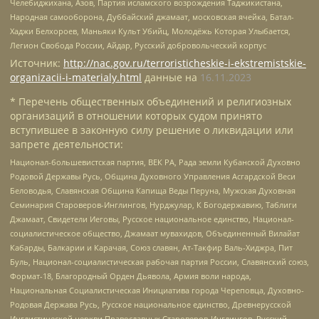
Челебиджихана, Азов, Партия исламского возрождения Таджикистана,
Народная самооборона, Дуббайский джамаат, московская ячейка, Батал-
Хаджи Белхороев, Маньяки Культ Убийц, Молодёжь Которая Улыбается,
Легион Свобода России, Айдар, Русский добровольческий корпус
Источник:
http://nac.gov.ru/terroristicheskie-i-ekstremistskie-
organizacii-i-materialy.html
данные на
16.11.2023
* Перечень общественных объединений и религиозных
организаций в отношении которых судом принято
вступившее в законную силу решение о ликвидации или
запрете деятельности:
Национал-большевистская партия, ВЕК РА, Рада земли Кубанской Духовно
Родовой Державы Русь, Община Духовного Управления Асгардской Веси
Беловодья, Славянская Община Капища Веды Перуна, Мужская Духовная
Семинария Староверов-Инглингов, Нурджулар, К Богодержавию, Таблиги
Джамаат, Свидетели Иеговы, Русское национальное единство, Национал-
социалистическое общество, Джамаат мувахидов, Объединенный Вилайат
Кабарды, Балкарии и Карачая, Союз славян, Ат-Такфир Валь-Хиджра, Пит
Буль, Национал-социалистическая рабочая партия России, Славянский союз,
Формат-18, Благородный Орден Дьявола, Армия воли народа,
Национальная Социалистическая Инициатива города Череповца, Духовно-
Родовая Держава Русь, Русское национальное единство, Древнерусской
Инглистической церкви Православных Староверов-Инглингов, Русский