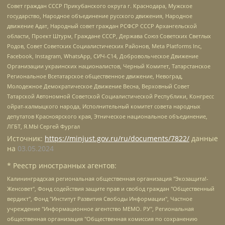
Совет граждан СССР Прикубанского округа г. Краснодара, Мужское
государство, Народное объединение русского движения, Народное
движение Адат, Народный совет граждан РСФСР СССР Архангельской
области, Проект Штурм, Граждане СССР, Держава Союз Советских Светлых
Родов, Совет Советских Социалистических Районов, Meta Platforms Inc,
Facebook, Instagram, WhatsApp, СИЧ-С14, Добровольческое Движение
Организации украинских националистов, Черный Комитет, Татарстанское
Региональное Всетатарское общественное движение, Невоград,
Молодежное Демократическое Движение Весна, Верховный Совет
Татарской Автономной Советской Социалистической Республики, Конгресс
ойрат-калмыцкого народа, Исполнительный комитет совета народных
депутатов Красноярского края, Этническое национальное объединение,
ЛГБТ, Я.МЫ Сергей Фургал
Источник:
https://minjust.gov.ru/ru/documents/7822/
данные
на
03.05.2024
* Реестр иностранных агентов:
Калининградская региональная общественная организация "Экозащита!-Женсовет", Фонд содействия защите прав и свобод граждан "Общественный вердикт", Фонд "Институт Развития Свободы Информации", Частное учреждение "Информационное агентство МЕМО. РУ", Региональная общественная организация "Общественная комиссия по сохранению наследия академика Сахарова", Фонд поддержки свободы прессы, Санкт-Петербургская общественная правозащитная организация "Гражданский контроль", Межрегиональная общественная организация "Информационно-просветительский центр "Мемориал", Региональный Фонд "Центр Защиты Прав Средств Массовой Информации", с 05.12.2023 Фонд "Центр Защиты Прав Средств массовой информации", Региональная общественная благотворительная организация помощи беженцам и мигрантам "Гражданское содействие", Негосударственное образовательное учреждение дополнительного профессионального образования (повышение квалификации) специалистов "АКАДЕМИЯ ПО ПРАВАМ ЧЕЛОВЕКА", Свердловская региональная общественная организация "Сутяжник", Автономная некоммерческая организация "Центр независимых социологических исследований", Союз общественных объединений "Российский исследовательский центр по правам человека", Региональное общественное учреждение научно-информационный центр "МЕМОРИАЛ", Некоммерческая организация "Фонд защиты гласности", Автономная некоммерческая организация "Институт прав человека", Городская общественная организация "Екатеринбургское общество "МЕМОРИАЛ", Городская общественная организация "Рязанское историко-просветительское и правозащитное общество "Мемориал" (Рязанский Мемориал), Челябинский региональный орган общественной самодеятельности – женское общественное объединение "Женщины Евразии", Челябинский региональный орган общественной самодеятельности "Уральская правозащитная группа", Фонд содействия защите здоровья и социальной справедливости имени Андрея Рылькова, Автономная Некоммерческая Организация "Аналитический Центр Юрия Левады", Автономная некоммерческая организация социальной поддержки населения "Проект Апрель", Региональная общественная организация помощи женщинам и детям, находящимся в кризисной ситуации "Информационно-методический центр "Анна", Фонд содействия развитию массовых коммуникаций и правовому просвещению "Так-так-Так", Фонд содействия устойчивому развитию "Серебряная тайга", Свердловский региональный общественный фонд социальных проектов "Новое время", "Idel.Реалии", Кавказ.Реалии, Крым.Реалии, Телеканал Настоящее Время, Татаро-башкирская служба Радио Свобода (Azatliq Radiosi), Радио Свободная Европа/Радио Свобода (PCE/PC), "Сибирь.Реалии", "Фактограф", Благотворительный фонд помощи осужденным и их семьям, Автономная некоммерческая организация "Институт глобализации и социальных движений", Фонд "В защиту прав заключенных", Частное учреждение "Центр поддержки и содействия развитию средств массовой информации", Пензенский региональный общественный благотворительный фонд "Гражданский союз", "Север.Реалии", Некоммерческая организация Фонд "Правовая инициатива", Общество с ограниченной ответственностью "Радио Свободная Европа/Радио Свобода", Чешское информационное агентство "MEDIUM-ORIENT", Красноярская региональная общественная организация "Мы против СПИДа", Камалягин Денис Николаевич, Маркелов Сергей Евгеньевич, Пономарев Лев Александрович, Савицкая Людмила Алексеевна, Автономная некоммерческая организация "Центр по работе с проблемой насилия "НАСИЛИЮ.НЕТ", Межрегиональный профессиональный союз работников здравоохранения "Альянс врачей", Юридическое лицо, зарегистрированное в Латвийской Республике, SIA "Medusa Project" (регистрационный номер 40103797863, дата регистрации 10.06.2014), Некоммерческая организация "Фонд по борьбе с коррупцией", Автономная некоммерческая организация "Институт права и публичной политики", Баданин Роман Сергеевич, Гликин Максим Александрович, Железнова Мария Михайловна, Лукьянова Юлия Сергеевна, Маетная Елизавета Витальевна, Маняхин Петр Борисович, Чуракова Ольга Владимировна, Ярош Юлия Петровна, Юридическое лицо "The Insider SIA", зарегистрированное в Риге, Латвийская Республика (дата регистрации 26.06.2015), являющееся администратором доменного имени интернет-издания "The Insider SIA", https://theins.ru, Постернак Алексей Евгеньевич, Рубин Михаил Аркадьевич, Анин Роман Александрович, Юридическое лицо Istories fonds, зарегистрированное в Латвийской Республике (регистрационный номер 50008295751, дата регистрации 24.02.2020), Великовский Дмитрий Александрович, Долинина Ирина Николаевна, Мароховская Алеся Алексеевна, Шлейнов Роман Юрьевич, Шмагун Олеся Валентиновна, Общество с ограниченной ответственностью "Альтаир 2021", Общество с ограниченной ответственностью "Вега 2021", Общество с ограниченной ответственностью "Главный редактор 2021", Общество с ограниченной ответственностью "Ромашки монолит", Важенков Артем Валерьевич, Ивановская областная общественная организация "Центр гендерных исследований", Гурман Юрий Альбертович, Медиапроект "ОВД-Инфо", Егоров Владимир Владимирович, Жилинский Владимир Александрович, Общество с ограниченной ответственностью "ЗП", Иванова София Юрьевна, Карезина Инна Павловна, Кильтау Екатерина Викторовна, Петров Алексей Викторович, Пискунов Сергей Евгеньевич, Смирнов Сергей Сергеевич, Тихонов Михаил Сергеевич, Общество с ограниченной ответственностью "ЖУРНАЛИСТ-ИНОСТРАННЫЙ АГЕНТ", Арапова Галина Юрьевна, Вольтская Татьяна Анатольевна, Американская компания "Mason G.E.S. Anonymous Foundation" (США), являющаяся владельцем интернет-издания https://mnews.world/, Компания "Stichting Bellingcat", зарегистрированная в Нидерландах (дата регистрации 11.07.2018), Захаров Андрей Вячеславович, Клепиковская Екатерина Дмитриевна, Общество с ограниченной ответственностью "МЕМО", Перл Роман Александрович, Симонов Евгений Алексеевич, Соловьева Елена Анатольевна, Сотников Даниил Владимирович, Сурначева Елизавета Дмитриевна, Автономная некоммерческая организация по защите прав человека и информированию населения "Якутия – Наше Мнение", Общество с ограниченной ответственностью "Москоу диджитал медиа", с 26.01.2023 Общество с ограниченной ответственностью "Чайка Белые сады", Ветошкина Валерия Валерьевна, Заговора Максим Александрович, Межрегиональное общественное движение "Российская ЛГБТ - сеть", Оленичев Максим Владимирович, Павлов Иван Юрьевич, Скворцова Елена Сергеевна, Общество с ограниченной ответственностью "Как бы инагент", Кочетков Игорь Викторович, Общество с ограниченной ответственностью "Честные выборы", Еланчик Олег Александрович, Общество с ограниченной ответственностью "Нобелевский призыв", Гималова Регина Эмилевна, Григорьев Андрей Валерьевич, Григорьева Алина Александровна, Ассоциация по содействию защите прав призывников, альтернативнослужащих и военнослужащих "Правозащитная группа "Гражданин.Армия.Право", Хисамова Регина Фаритовна, Автономная некоммерческая организация по реализации социально-правовых программ "Лилит", Дальневосточное общественное движение "Маяк", Санкт-Петербургская ЛГБТ-инициативная группа "Выход", Инициативная группа ЛГБТ+ "Реверс", Алексеев Андрей Викторович, Бекбулатова Таисия Львовна, Беляев Иван Михайлович, Владыкина Елена Сергеевна, Гельман Марат Александрович, Никульшина Вероника Юрьевна, Толоконникова Надежда Андреевна, Шендерович Виктор Анатольевич, Общество с ограниченной ответственностью "Данное сообщение", Общество с ограниченной ответственностью Издательский дом "Новая глава", Айнбиндер Александра Александровна, Московский комьюнити-центр для ЛГБТ+инициатив, Благотворительный фонд развития филантропии, Deutsche Welle (Германия, Kurt-Schumacher-Strasse 3, 53113 Bonn), Борзунова Мария Михайловна, Воробьев Виктор Викторович, Голубева Анна Львовна, Константинова Алла Михайловна, Малкова Ирина Владимировна, Мурадов Мурад Абдулгалимович, Осетинская Елизавета Николаевна, Понасенков Евгений Николаевич, Ганапольский Матвей Юрьевич, Киселев Евгений Алексеевич, Борухович Ирина Григорьевна, Дремин Иван Тимофеевич, Дубровский Дмитрий Викторович, Красноярская региональная общественная организация поддержки и развития альтернативных образовательных технологий и межкультурных коммуникаций "ИНТЕРРА", Маяковская Екатерина Алексеевна, Фейгин Марк Захарович, Филимонов Андрей Викторович, Дзугкоева Регина Николаевна, Доброхотов Роман Александрович, Дудь Юрий Александрович, Елкин Сергей Владимирович, Кругликов Кирилл Игоревич, Сабунаева Мария Леонидовна, Семенов Алексей Владимирович, Шаинян Карен Багратович, Шульман Екатерина Михайловна, Асафьев Артур Валерьевич, Вахштайн Виктор Семенович, Венедиктов Алексей Алексеевич, Лушникова Екатерина Евгеньевна, Волков Леонид Михайлович, Невзоров Александр Глебович, Пархоменко Сергей Борисович, Сироткин Ярослав Николаевич, Кара-Мурза Владимир Владимирович, Баранова Наталья Владимировна, Гозман Леонид Яковлевич, Кагарлицкий Борис Юльевич, Климарев Михаил Валерьевич, Милов Владимир Станиславович, Автономная некоммерческая организация Краснодарский центр современного искусства "Типография", Моргенштерн Алишер Тагирович, Соболь Любовь Эдуардовна, Общество с ограниченной ответственностью "ЛИЗА НОРМ", Каспаров Гарри Кимович, Ходорковский Михаил Борисович, Общество с ограниченной ответственностью "Апрельские тезисы", Данилович Ирина Брониславовна, Кашин Олег Владимирович, Петров Николай Владимирович, Пивоваров Алексей Владимирович, Соколов Михаил Владимирович, Цветкова Юлия Владимировна, Чичваркин Евгений Александрович, Комитет против пыток/Команда против пыток, Общество с ограниченной ответственностью "Первый научный", Общество с ограниченной ответственностью "Вертолет и ко", Белоцерковская Вероника Борисовна, Кац Максим Евгеньевич, Лазарева Татьяна Юрьевна, Шаведдинов Руслан Табризович, Яшин Илья Валерьевич, Общество с ограниченной ответственностью "Иноагент ААВ", Алешковский Дмитрий Петрович, Альбац Евгения Марковна, Быков Дмитрий Львович, Галямина Юлия Евгеньевна, Лойко Сергей Леонидович, Мартынов Кирилл Константинович, Медведев Сергей Александрович, Крашенинников Федор Геннадиевич, Гордеева Катерина Вл