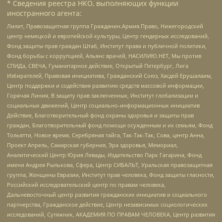
* Сведения реестра НКО, выполняющих функции
иностранного агента:
Лилит, Правозащитная группа Гражданин.Армия.Право, Нижегородский
центр немецкой и европейской культуры, Центр гендерных исследований,
Фонд защиты прав граждан Штаб, Институт права и публичной политики,
Фонд борьбы с коррупцией, Альянс врачей, НАСИЛИЮ.НЕТ, Мы против
СПИДа, СВЕЧА, Гуманитарное действие, Открытый Петербург, Лига
Избирателей, Правовая инициатива, Гражданский Союз, Хасдей Ерушалаим,
Центр поддержки и содействия развитию средств массовой информации,
Горячая Линия, В защиту прав заключенных, Институт глобализации и
социальных движений, Центр социально-информационных инициатив
Действие, Благотворительный фонд охраны здоровья и защиты прав
граждан, Благотворительный фонд помощи осужденным и их семьям, Фонд
Тольятти, Новое время, Серебряная тайга, Так-Так-Так, Сова, центр Анна,
Проект Апрель, Самарская губерния, Эра здоровья, Мемориал,
Аналитический Центр Юрия Левады, Издательство Парк Гагарина, Фонд
имени Андрея Рылькова, Сфера, Центр СИБАЛЬТ, Уральская правозащитная
группа, Женщины Евразии, Институт прав человека, Фонд защиты гласности,
Российский исследовательский центр по правам человека,
Дальневосточный центр развития гражданских инициатив и социального
партнерства, Гражданское действие, Центр независимых социологических
исследований, Сутяжник, АКАДЕМИЯ ПО ПРАВАМ ЧЕЛОВЕКА, Центр развития