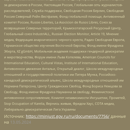
за демократию в России, Настоящая Россия, Глобальная сеть журналистов-
расследователей, Служба поддержки, Свободная Россия Берлин, Свободная
Россия Северный Рейн-Вестфалия, Фонд глобальной помощи, Антивоенный
комитет России, Russie-Libertes, La Asocicion de Rusos Libres, Союз за
возвращение Северных территорий, Крымскотатарский Ресурсный Центр,
Глобальный союз IndustriALL, Russian Election Monitor, Article 19, Мнение
медиа, Федерация анархического черного креста, Радио Свободная Европа,
Германское общество изучения Восточной Европы, Фонд имени Фридриха
Эберта, XZ gGmbH, Мобильная академия поддержки гендерной демократии
и миротворчества, Форум имени Льва Копелева, American Councils for
International Education, Cultural Vistas, Institute of International Education,
Антивоенное движение Антальи, Открытый диалог, Школа международных
отношений и государственной политики им Питера Мунка, Российско-
канадский демократический альянс, Школа международных отношений им
Нормана Патерсона, Центр Гражданских Свобод, Фонд Бориса Немцова за
Свободу, Фонд имени Фридриха Науманна за свободу, Феминистское
антивоенное сопротивление, Комитет независимости Ингушетии, Прометей,
Stop Occupation of Karelia, Вернись живым, Фридом Хаус, СОТА медиа,
Либерально-демократическая Лига Украины
Источник:
https://minjust.gov.ru/ru/documents/7756/
данные
на
13.05.2024