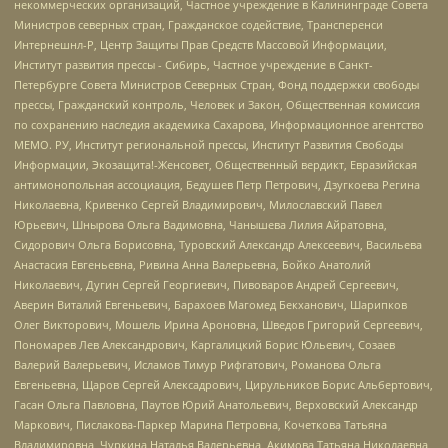
некоммерческих организаций, Частное учреждение в Калининграде Совета
Министров северных стран, Гражданское содействие, Трансперенси
Интернешнл-Р, Центр Защиты Прав Средств Массовой Информации,
Институт развития прессы - Сибирь, Частное учреждение в Санкт-
Петербурге Совета Министров Северных Стран, Фонд поддержки свободы
прессы, Гражданский контроль, Человек и Закон, Общественная комиссия
по сохранению наследия академика Сахарова, Информационное агентство
МЕМО. РУ, Институт региональной прессы, Институт Развития Свободы
Информации, Экозащита!-Женсовет, Общественный вердикт, Евразийская
антимонопольная ассоциация, Бедушев Петр Петрович, Дзугкоева Регина
Николаевна, Кривенко Сергей Владимирович, Милославский Павел
Юрьевич, Шнырова Ольга Вадимовна, Чанышева Лилия Айратовна,
Сидорович Ольга Борисовна, Туровский Александр Алексеевич, Васильева
Анастасия Евгеньевна, Ривина Анна Валерьевна, Бойко Анатолий
Николаевич, Дугин Сергей Георгиевич, Пивоваров Андрей Сергеевич,
Аверин Виталий Евгеньевич, Барахоев Магомед Бекханович, Шарипков
Олег Викторович, Мошель Ирина Ароновна, Шведов Григорий Сергеевич,
Пономарев Лев Александрович, Каргалицкий Борис Юльевич, Созаев
Валерий Валерьевич, Исламов Тимур Рифгатович, Романова Ольга
Евгеньевна, Щаров Сергей Алексадрович, Цирульников Борис Альбертович,
Гасан Ольга Павловна, Паутов Юрий Анатольевич, Верховский Александр
Маркович, Пислакова-Паркер Марина Петровна, Кочеткова Татьяна
Владимировна, Чуркина Наталья Валерьевна, Акимова Татьяна Николаевна,