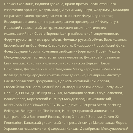
Прожект Хармони, Родники дракона, Врачи против насильственного
извлечения органов, Фалунь Дафа, Друзья Фалуньгун, Фалуньгун, Коалиция
по расследованию преследования в отношении Фалуньгун в Китае,
Всемирная организация по расследованию преследований Фалуньгун,
Пражский гражданский центр, Ассоциация школ политических
исследований при Совете Европы, Центр либеральной современности,
Форум русскоязычных европейцев, Немецко-русский обмен, Бард колледж,
Европейский выбор, Фонд Ходорковского, Оксфордский российский фонд,
Фонд Будущее России, Компания свободы информации, Проект Медиа,
Международное партнерство за права человека, Духовное Управление
Евангельских Христиан Украинской Христианской Церкви, Новое
Поколение, Духовное Учебное Заведение Международный Библейский
Колледж, Международное христианское движение, Всемирный Институт
Саентологических Предприятий, Церковь Духовной Технологии,
Европейская сеть организаций по наблюдению за выборами, Республика
Польша, СВОБОДНЫЙ ИДЕЛЬ-УРАЛ, Ассоциация развития журналистики,
IStories fonds, Королевский Институт Международных Отношений,
КРИМСЬКА ПРАВОЗАХИСНА ГРУПА, Фонд имени Генриха Бёлля, Stichting
Bellingcat, Bellingcat Ltd, The Insider, Институт правовой инициативы
Центральной и Восточной Европы, Фонд Открытой Эстонии, Calvert 22
Foundation, Канадский украинский конгресс, Институт Макдональда-Лорье,
Украинская национальная федерация Канады, Декабристы, Международный