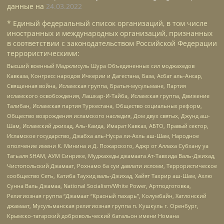
данные на
24.03.2022
* Единый федеральный список организаций, в том числе
иностранных и международных организаций, признанных
в соответствии с законодательством Российской Федерации
террористическими:
Высший военный Маджлисуль Шура Объединенных сил моджахедов
Кавказа, Конгресс народов Ичкерии и Дагестана, База, Асбат аль-Ансар,
Священная война, Исламская группа, Братья-мусульмане, Партия
исламского освобождения, Лашкар-И-Тайба, Исламская группа, Движение
Талибан, Исламская партия Туркестана, Общество социальных реформ,
Общество возрождения исламского наследия, Дом двух святых, Джунд аш-
Шам, Исламский джихад, Аль-Каида, Имарат Кавказ, АБТО, Правый сектор,
Исламское государство, Джабха аль-Нусра ли-Ахль аш-Шам, Народное
ополчение имени К. Минина и Д. Пожарского, Аджр от Аллаха Субхану уа
Тагьаля SHAM, АУМ Синрике, Муджахеды джамаата Ат-Тавхида Валь-Джихад,
Чистопольский Джамаат, Рохнамо ба суи давлати исломи, Террористическое
сообщество Сеть, Катиба Таухид валь-Джихад, Хайят Тахрир аш-Шам, Ахлю
Сунна Валь Джамаа, National Socialism/White Power, Артподготовка,
Религиозная группа “Джамаат “Красный пахарь”, Колумбайн, Хатлонский
джамаат, Мусульманская религиозная группа п. Кушкуль г. Оренбург,
Крымско-татарский добровольческий батальон имени Номана