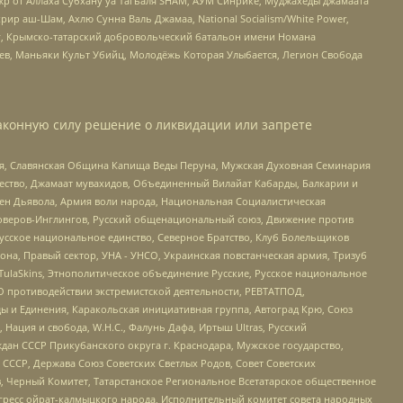
жр от Аллаха Субхану уа Тагьаля SHAM, АУМ Синрике, Муджахеды джамаата
рир аш-Шам, Ахлю Сунна Валь Джамаа, National Socialism/White Power,
рг, Крымско-татарский добровольческий батальон имени Номана
оев, Маньяки Культ Убийц, Молодёжь Которая Улыбается, Легион Свобода
аконную силу решение о ликвидации или запрете
ья, Славянская Община Капища Веды Перуна, Мужская Духовная Семинария
щество, Джамаат мувахидов, Объединенный Вилайат Кабарды, Балкарии и
ден Дьявола, Армия воли народа, Национальная Социалистическая
роверов-Инглингов, Русский общенациональный союз, Движение против
усское национальное единство, Северное Братство, Клуб Болельщиков
а, Правый сектор, УНА - УНСО, Украинская повстанческая армия, Тризуб
 TulaSkins, Этнополитическое объединение Русские, Русское национальное
О противодействии экстремистской деятельности, РЕВТАТПОД,
ы и Единения, Каракольская инициативная группа, Автоград Крю, Союз
 Нация и свобода, W.H.С., Фалунь Дафа, Иртыш Ultras, Русский
ан СССР Прикубанского округа г. Краснодара, Мужское государство,
СССР, Держава Союз Советских Светлых Родов, Совет Советских
в, Черный Комитет, Татарстанское Региональное Всетатарское общественное
гресс ойрат-калмыцкого народа, Исполнительный комитет совета народных