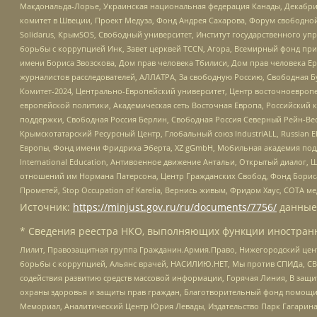
Макдональда-Лорье, Украинская национальная федерация Канады, Декабрис
комитет в Швеции, Проект Медуза, Фонд Андрея Сахарова, Форум свободной 
Solidarus, КрымSOS, Свободный университет, Институт государственного у
борьбы с коррупцией Инк, Завет церквей TCCN, Агора, Всемирный фонд при
имени Бориса Звозскова, Дом прав человека Тбилиси, Дом прав человека Ер
журналистов расследователей, АЛЛАТРА, За свободную Россию, Свободная Б
Комитет-2024, Центрально-Европейский университет, Центр восточноевроп
европейской политики, Академическая сеть Восточная Европа, Российский к
поддержки, Свободная Россия Берлин, Свободная Россия Северный Рейн-Вест
Крымскотатарский Ресурсный Центр, Глобальный союз IndustriALL, Russian E
Европы, Фонд имени Фридриха Эберта, XZ gGmbH, Мобильная академия поддержк
International Education, Антивоенное движение Антальи, Открытый диало
отношений им Нормана Патерсона, Центр Гражданских Свобод, Фонд Бориса
Прометей, Stop Occupation of Karelia, Вернись живым, Фридом Хаус, СОТА 
Источник:
https://minjust.gov.ru/ru/documents/7756/
данные
* Сведения реестра НКО, выполняющих функции иностранн
Лилит, Правозащитная группа Гражданин.Армия.Право, Нижегородский цент
борьбы с коррупцией, Альянс врачей, НАСИЛИЮ.НЕТ, Мы против СПИДа, СВЕ
содействия развитию средств массовой информации, Горячая Линия, В защ
охраны здоровья и защиты прав граждан, Благотворительный фонд помощи ос
Мемориал, Аналитический Центр Юрия Левады, Издательство Парк Гагарина