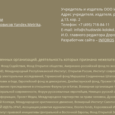
Учредитель и издатель ООО 
Адрес учредителя, издателя, р
зи
д.13, кор. 2
рвисов Yandex.Metrika,
Телефон: +7 (495) 718-84-11
E-mail: info@chudovski-kolokol
И.О. главного редактора Доро
Разработчик сайта –
INFOROS
енных организаций, деятельность которых признана нежелате
 Фонд Содействия, Фонд Открытое общество, Американо-российский фонд по э
 Международный Республиканский Институт, Открытая Россия, Институт совре
р электоральных исследований, Германский фонд Маршалла Соединенных Штатов
еловек в беде, Европейский фонд за демократию, Джеймстаунский фонд, Прожект
дованию преследования в отношении Фалуньгун в Китае, Всемирная организация 
беральной современности, Форум русскоязычных европейцев, Немецко-русский о
формации, Проект Медиа, Международное партнерство за права человека, Духов
 Колледж, Международное христианское движение, Всемирный Институт Саентол
 ИДЕЛЬ-УРАЛ, Ассоциация развития журналистики, IStories fonds, Королевск
r, Институт правовой инициативы Центральной и Восточной Европы, Фонд Открытой Э