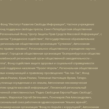
евосточное общественное движение "Маяк", Санкт-Петербургская ЛГБТ-инициативная группа "Выход", Инициативная группа ЛГБТ+ "Реверс", Алексеев Андрей Викторович, Бекбулатова Таисия Львовна, Беляев Иван Михайлович, Владыкина Елена Сергеевна, Гельман Марат Александрович, Никульшина Вероника Юрьевна, Толоконникова Надежда Андреевна, Шендерович Виктор Анатольевич, Общество с ограниченной ответственностью "Данное сообщение", Общество с ограниченной ответственностью Издательский дом "Новая глава", Айнбиндер Александра Александровна, Московский комьюнити-центр для ЛГБТ+инициатив, Благотворительный фонд развития филантропии, Deutsche Welle (Германия, Kurt-Schumacher-Strasse 3, 53113 Bonn), Борзунова Мария Михайловна, Воробьев Виктор Викторович, Голубева Анна Львовна, Константинова Алла Михайловна, Малкова Ирина Владимировна, Мурадов Мурад Абдулгалимович, Осетинская Елизавета Николаевна, Понасенков Евгений Николаевич, Ганапольский Матвей Юрьевич, Киселев Евгений Алексеевич, Борухович Ирина Григорьевна, Дремин Иван Тимофеевич, Дубровский Дмитрий Викторович, Красноярская региональная общественная организация поддержки и развития альтернативных образовательных технологий и межкультурных коммуникаций "ИНТЕРРА", Маяковская Екатерина Алексеевна, Фейгин Марк Захарович, Филимонов Андрей Викторович, Дзугкоева Регина Николаевна, Доброхотов Роман Александрович, Дудь Юрий Александрович, Елкин Сергей Владимирович, Кругликов Кирилл Игоревич, Сабунаева Мария Леонидовна, Семенов Алексей Владимирович, Шаинян Карен Багратович, Шульман Екатерина Михайловна, Асафьев Артур Валерьевич, Вахштайн Виктор Семенович, Венедиктов Алексей Алексеевич, Лушникова Екатерина Евгеньевна, Волков Леонид Михайлович, Невзоров Александр Глебович, Пархоменко Сергей Борисович, Сироткин Ярослав Николаевич, Кара-Мурза Владимир Владимирович, Баранова Наталья Владимировна, Гозман Леонид Яковлевич, Кагарлицкий Борис Юльевич, Климарев Михаил Валерьевич, Милов Владимир Станиславович, Автономная некоммерческая организация Краснодарский центр современного искусства "Типография", Моргенштерн Алишер Тагирович, Соболь Любовь Эдуардовна, Общество с ограниченной ответственностью "ЛИЗА НОРМ", Каспаров Гарри Кимович, Ходорковский Михаил Борисович, Общество с ограниченной ответственностью "Апрельские тезисы", Данилович Ирина Брониславовна, Кашин Олег Владимирович, Петров Николай Владимирович, Пивоваров Алексей Владимирович, Соколов Михаил Владимирович, Цветкова Юлия Владимировна, Чичваркин Евгений Александрович, Комитет против пыток/Команда против пыток, Общество с ограниченной ответственностью "Первый научный", Общество с ограниченной ответственностью "Вертолет и ко", Белоцерковская Вероника Борисовна, Кац Максим Евгеньевич, Лазарева Татьяна Юрьевна, Шаведдинов Руслан Табризович, Яшин Илья Валерьевич, Общество с ограниченной ответственностью "Иноагент ААВ", Алешковский Дмитрий Петрович, Альбац Евгения Марковна, Быков Дмитрий Львович, Галямина Юлия Евгеньевна, Лойко Сергей Леонидович, Мартынов Кирилл Константинович, Медведев Сергей Александрович, Крашенинников Федор Геннадиевич, Гордеева Катерина Вл