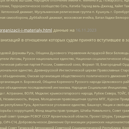
Нусра ли-Ахль аш-Шам, Народное ополчение имени К. Минина и Д. Пожарского, Ад
сломи, Террористическое сообщество Сеть, Катиба Таухид валь-Джихад, Хайят Тах
, Хатлонский джамаат, Мусульманская религиозная группа п. Кушкуль г. Оренбу
ная самооборона, Дуббайский джамаат, московская ячейка, Батал-Хаджи Белхор
organizacii-i-materialy.html
данные на
16.11.2023
анизаций в отношении которых судом принято вступившее в з
 Родовой Державы Русь, Община Духовного Управления Асгардской Веси Беловод
детели Иеговы, Русское национальное единство, Национал-социалистическое об
истическая рабочая партия России, Славянский союз, Формат-18, Благородный Ор
ациональное единство, Древнерусской Инглистической церкви Православных Ста
ных объединениях, Омская организация общественного политического движения Р
рганизация п. Боровский, Община Коренного Русского народа Щелковского район
гиозное объединение последователей инглиизма, Народная Социальная Инициатива,
 г. Астрахани, ВОЛЯ, Меджлис крымскотатарского народа, Рубеж Севера, ТОЙС, 
6, Независимость, Фирма, Молодежная правозащитная группа МПГ, Курсом Правд
ая республика Русь, Арестантское уголовное единство, Башкорт, Нация и свобода,
орьбы с коррупцией, Фонд защиты прав граждан, Штабы Навального, Совет гражд
ный совет граждан РСФСР СССР Архангельской области, Проект Штурм, Граждане 
tsApp, СИЧ-С14, Добровольческое Движение Организации украинских националисто
ный Совет Татарской Автономной Советской Социалистической Республики, Кон