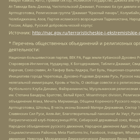
Имарат Кавказ, АБТО, Правый сектор, Исламское государство, Джабха аль-
Ат-Тавхида Валь-Джихад, Чистопольский Джамаат, Рохнамо ба суи давлати и
Артподготовка, Религиозная группа “Джамаат “Красный пахарь”, Колумбайн
Челебиджихана, Азов, Партия исламского возрождения Таджикистана, Народ
России, Айдар, Русский добровольческий корпус
Источник:
http://nac.gov.ru/terroristicheskie-i-ekstremistskie-
* Перечень общественных объединений и религиозных орг
деятельности:
Национал-большевистская партия, ВЕК РА, Рада земли Кубанской Духовно
Староверов-Инглингов, Нурджулар, К Богодержавию, Таблиги Джамаат, Сви
Карачая, Союз славян, Ат-Такфир Валь-Хиджра, Пит Буль, Национал-социал
Инициатива города Череповца, Духовно-Родовая Держава Русь, Русское н
нелегальной иммиграции, Кровь и Честь, О свободе совести и о религиоз
Футбольного Клуба Динамо, Файзрахманисты, Мусульманская религиозная о
им. Степана Бандеры, Братство, Белый Крест, Misanthropic division, Рели
объединение Атака, Мечеть Мирмамеда, Община Коренного Русского народа
Артподготовка, Штольц, В честь иконы Божией Матери Державная, Сектор 1
Славянских Сил Руси, Алля-Аят, Благотворительный пансионат Ак Умут, Русск
Патриотический клуб-Новокузнецк/РПК, Сибирский державный союз, Фонд б
Народное объединение русского движения, Народное движение Адат, Народ
Социалистических Районов, Meta Platforms Inc, Facebook, Instagram, Wha
движение, Невоград, Молодежное Демократическое Движение Весна, Верхов