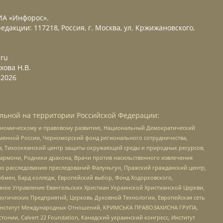
ИА «Инфорос».
едакции: 117218, Россия, г. Москва, ул. Кржижановского,
.ru
хова Н.В.
2026
льной на территории Российской Федерации:
кономическому и правовому развитию, Национальный Демократический
менной России, Черноморский фонд регионального сотрудничества,
, Тихоокеанский центр защиты окружающей среды и природных ресурсов,
 Хармони, Родники дракона, Врачи против насильственного извлечения
по расследованию преследований Фалуньгун, Пражский гражданский центр,
бмен, Бард колледж, Европейский выбор, Фонд Ходорковского,
ное Управление Евангельских Христиан Украинской Христианской Церкви,
огических Предприятий, Церковь Духовной Технологии, Европейская сеть
ий Институт Международных Отношений, КРИМСЬКА ПРАВОЗАХИСНА ГРУПА,
стонии, Calvert 22 Foundation, Канадский украинский конгресс, Институт