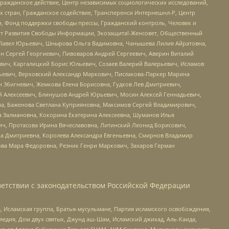
Гражданское действие, Центр независимых социологических исследований,
стран, Гражданское содействие, Трансперенси Интернешнл-Р, Центр
н, Фонд поддержки свободы прессы, Гражданский контроль, Человек и
тут Развития Свободы Информации, Экозащита!-Женсовет, Общественный
й Павел Юрьевич, Шнырова Ольга Вадимовна, Чанышева Лилия Айратовна,
ин Сергей Георгиевич, Пивоваров Андрей Сергеевич, Аверин Виталий
вич, Каргалицкий Борис Юльевич, Созаев Валерий Валерьевич, Исламов
льевич, Верховский Александр Маркович, Пислакова-Паркер Марина
н Збигневич, Жемкова Елена Борисовна, Гудков Лев Дмитриевич,
й Алексеевич, Блинушов Андрей Юрьевич, Мосин Алексей Геннадьевич,
а, Баженова Светлана Куприяновна, Максимов Сергей Владимирович,
а Залмановна, Кокорина Екатерина Алексеевна, Шуманов Илья
ч, Протасова Ирина Вячеславовна, Литинский Леонид Борисович,
а Дмитриевна, Королева Александра Евгеньевна, Смирнов Владимир
ова Мара Федоровна, Резник Генри Маркович, Захаров Герман
етствии с законодательством Российской Федерации
 Исламская группа, Братья-мусульмане, Партия исламского освобождения,
едия, Дом двух святых, Джунд аш-Шам, Исламский джихад, Аль-Каида,