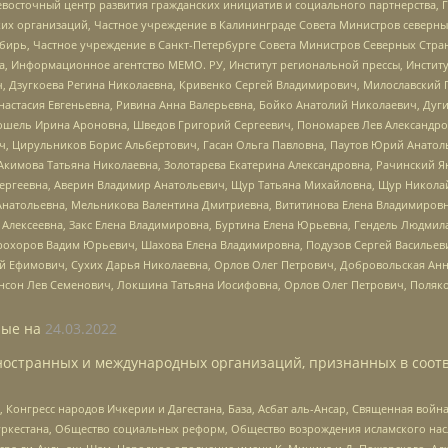
невосточный центр развития гражданских инициатив и социального партнерства, 
 организаций, Частное учреждение в Калининграде Совета Министров северных 
бирь, Частное учреждение в Санкт-Петербурге Совета Министров Северных Стра
а, Информационное агентство МЕМО. РУ, Институт региональной прессы, Инсти
ч, Дзугкоева Регина Николаевна, Кривенко Сергей Владимирович, Милославски
настасия Евгеньевна, Ривина Анна Валерьевна, Бойко Анатолий Николаевич, Дуг
ошель Ирина Ароновна, Шведов Григорий Сергеевич, Пономарев Лев Александро
ч, Цирульников Борис Альбертович, Гасан Ольга Павловна, Паутов Юрий Анато
Акимова Татьяна Николаевна, Золотарева Екатерина Александровна, Рачинский Я
Сергеевна, Аверин Владимир Анатольевич, Щур Татьяна Михайловна, Щур Никола
Анатольевна, Мельникова Валентина Дмитриевна, Вититинова Елена Владимировн
 Алексеевна, Закс Елена Владимировна, Буртина Елена Юрьевна, Гендель Людмил
рохоров Вадим Юрьевич, Шахова Елена Владимировна, Подузов Сергей Васильеви
й Ефимович, Сухих Дарья Николаевна, Орлов Олег Петрович, Добровольская Анн
нсон Лев Семенович, Локшина Татьяна Иосифовна, Орлов Олег Петрович, Поляк
ые на
24.03.2022
ностранных и международных организаций, признанных в соотв
нгресс народов Ичкерии и Дагестана, База, Асбат аль-Ансар, Священная война,
уркестана, Общество социальных реформ, Общество возрождения исламского насл