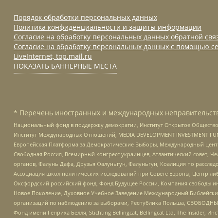
Порядок обработки персональных данных
Политика конфиденциальности и защиты информации
Согласие на обработку персональных данных обратной свя
Согласие на обработку персональных данных с помощью се
LiveInternet, top.mail.ru
ПОКАЗАТЬ БАННЕРНЫЕ МЕСТА
* Перечень иностранных и международных неправительств
Национальный фонд в поддержку демократии, Институт Открытое Общество
Институт Международных Отношений, MEDIA DEVELOPMENT INVESTMENT FUND,
Европейская Платформа за Демократические Выборы, Международный цент
Свободная Россия, Всемирный конгресс украинцев, Атлантический совет, Ч
органов, Фалунь Дафа, Друзья Фалуньгун, Фалуньгун, Коалиция по рассле
Ассоциация школ политических исследований при Совете Европы, Центр ли
Оксфордский российский фонд, Фонд Будущее России, Компания свободы ин
Новое Поколение, Духовное Учебное Заведение Международный Библейский
организаций по наблюдению за выборами, Республика Польша, СВОБОДНЫЙ
Фонд имени Генриха Бёлля, Stichting Bellingcat, Bellingcat Ltd, The Inside