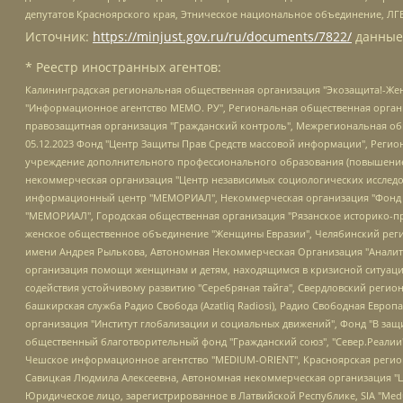
депутатов Красноярского края, Этническое национальное объединение, ЛГ
Источник:
https://minjust.gov.ru/ru/documents/7822/
данные
* Реестр иностранных агентов:
Калининградская региональная общественная организация "Экозащита!-Женсовет", Фонд содействия защите прав и свобод граждан "Общественный вердикт", Фонд "Институт Развития Свободы Информации", Частное учреждение "Информационное агентство МЕМО. РУ", Региональная общественная организация "Общественная комиссия по сохранению наследия академика Сахарова", Фонд поддержки свободы прессы, Санкт-Петербургская общественная правозащитная организация "Гражданский контроль", Межрегиональная общественная организация "Информационно-просветительский центр "Мемориал", Региональный Фонд "Центр Защиты Прав Средств Массовой Информации", с 05.12.2023 Фонд "Центр Защиты Прав Средств массовой информации", Региональная общественная благотворительная организация помощи беженцам и мигрантам "Гражданское содействие", Негосударственное образовательное учреждение дополнительного профессионального образования (повышение квалификации) специалистов "АКАДЕМИЯ ПО ПРАВАМ ЧЕЛОВЕКА", Свердловская региональная общественная организация "Сутяжник", Автономная некоммерческая организация "Центр независимых социологических исследований", Союз общественных объединений "Российский исследовательский центр по правам человека", Региональное общественное учреждение научно-информационный центр "МЕМОРИАЛ", Некоммерческая организация "Фонд защиты гласности", Автономная некоммерческая организация "Институт прав человека", Городская общественная организация "Екатеринбургское общество "МЕМОРИАЛ", Городская общественная организация "Рязанское историко-просветительское и правозащитное общество "Мемориал" (Рязанский Мемориал), Челябинский региональный орган общественной самодеятельности – женское общественное объединение "Женщины Евразии", Челябинский региональный орган общественной самодеятельности "Уральская правозащитная группа", Фонд содействия защите здоровья и социальной справедливости имени Андрея Рылькова, Автономная Некоммерческая Организация "Аналитический Центр Юрия Левады", Автономная некоммерческая организация социальной поддержки населения "Проект Апрель", Региональная общественная организация помощи женщинам и детям, находящимся в кризисной ситуации "Информационно-методический центр "Анна", Фонд содействия развитию массовых коммуникаций и правовому просвещению "Так-так-Так", Фонд содействия устойчивому развитию "Серебряная тайга", Свердловский региональный общественный фонд социальных проектов "Новое время", "Idel.Реалии", Кавказ.Реалии, Крым.Реалии, Телеканал Настоящее Время, Татаро-башкирская служба Радио Свобода (Azatliq Radiosi), Радио Свободная Европа/Радио Свобода (PCE/PC), "Сибирь.Реалии", "Фактограф", Благотворительный фонд помощи осужденным и их семьям, Автономная некоммерческая организация "Институт глобализации и социальных движений", Фонд "В защиту прав заключенных", Частное учреждение "Центр поддержки и содействия развитию средств массовой информации", Пензенский региональный общественный благотворительный фонд "Гражданский союз", "Север.Реалии", Некоммерческая организация Фонд "Правовая инициатива", Общество с ограниченной ответственностью "Радио Свободная Европа/Радио Свобода", Чешское информационное агентство "MEDIUM-ORIENT", Красноярская региональная общественная организация "Мы против СПИДа", Камалягин Денис Николаевич, Маркелов Сергей Евгеньевич, Пономарев Лев Александрович, Савицкая Людмила Алексеевна, Автоно