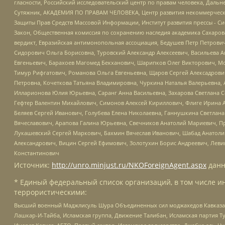
гласности, Российский исследовательский центр по правам человека, Даль
Сутяжник, АКАДЕМИЯ ПО ПРАВАМ ЧЕЛОВЕКА, Центр развития некоммерческих
Защиты Прав Средств Массовой Информации, Институт развития прессы - Си
Закон, Общественная комиссия по сохранению наследия академика Сахаров
вердикт, Евразийская антимонопольная ассоциация, Бедушев Петр Петрови
Сидорович Ольга Борисовна, Туровский Александр Алексеевич, Васильева А
Евгеньевич, Барахоев Магомед Бекханович, Шарипков Олег Викторович, М
Тимур Рифгатович, Романова Ольга Евгеньевна, Щаров Сергей Алексадрови
Петровна, Кочеткова Татьяна Владимировна, Чуркина Наталья Валерьевна, 
Илларионова Юлия Юрьевна, Саранг Анна Васильевна, Захарова Светлана 
Гефтер Валентин Михайлович, Симонов Алексей Кириллович, Флиге Ирина 
Беляев Сергей Иванович, Голубева Елена Николаевна, Ганнушкина Светлана
Вячеславович, Арапова Галина Юрьевна, Свечников Анатолий Мариевич, П
Лукашевский Сергей Маркович, Бахмин Вячеслав Иванович, Шабад Анатоли
Александрович, Вицин Сергей Ефимович, Золотухин Борис Андреевич, Леви
Константинович
Источник:
http://unro.minjust.ru/NKOForeignAgent.aspx
данн
* Единый федеральный список организаций, в том числе и
террористическими:
Высший военный Маджлисуль Шура Объединенных сил моджахедов Кавказа, Ко
Лашкар-И-Тайба, Исламская группа, Движение Талибан, Исламская партия Т