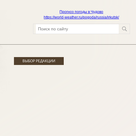
Прогноз погоды в Чудово
https://world-weather.ru/pogoda/russia/irkutsk/
ВЫБОР РЕДАКЦИИ