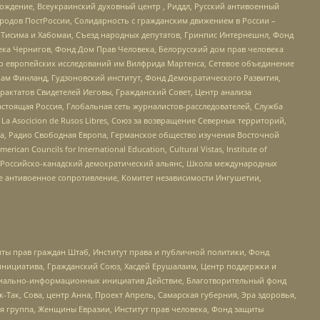
ждение, Всеукраинский духовный центр , Риддл, Русский антивоенный
ародов ПостРоссии, Солидарность с гражданским движением в России –
в Тисима и Хабомаи, Съезд народных депутатов, Гринпис Интернешнл, Фонд
ека Чернигов, Фонд Дом Прав Человека, Белорусский дом прав человека
нтр европейских исследований им Вилфрида Мартенса, Сетевое объединение
Чам Финланд, Гудзоновский институт, Фонд Демократического Развития,
актатов Свидетелей Иеговы, Гражданский Совет, Центр анализа
астоящая Россия, Глобальная сеть журналистов-расследователей, Служба
a Asocicion de Rusos Libres, Союз за возвращение Северных территорий,
еста, Радио Свободная Европа, Германское общество изучения Восточной
ouncils for International Education, Cultural Vistas, Institute of
, Российско-канадский демократический альянс, Школа международных
е антивоенное сопротивление, Комитет независимости Ингушетии,
ты прав граждан Штаб, Институт права и публичной политики, Фонд
инициатива, Гражданский Союз, Хасдей Ерушалаим, Центр поддержки и
социально-информационных инициатив Действие, Благотворительный фонд
Так, Сова, центр Анна, Проект Апрель, Самарская губерния, Эра здоровья,
я группа, Женщины Евразии, Институт прав человека, Фонд защиты