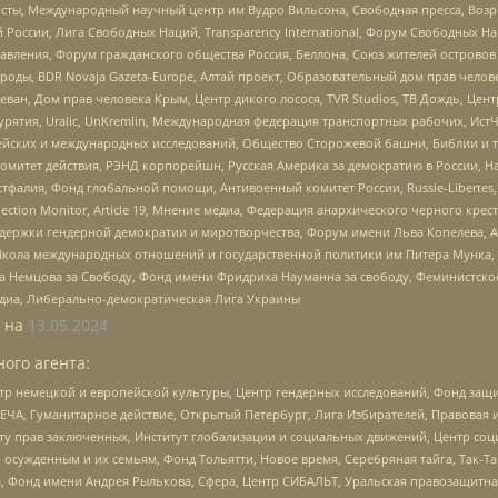
ты, Международный научный центр им Вудро Вильсона, Свободная пресса, Возро
России, Лига Свободных Наций, Transparеncy International, Форум Свободных Н
правления, Форум гражданского общества Россия, Беллона, Союз жителей острово
роды, BDR Novaja Gazeta-Europe, Алтай проект, Образовательный дом прав челов
еван, Дом прав человека Крым, Центр дикого лосося, TVR Studios, ТВ Дождь, Це
урятия, Uralic, UnKremlin, Международная федерация транспортных рабочих, Ист
ейских и международных исследований, Общество Сторожевой башни, Библии и тр
омитет действия, РЭНД корпорейшн, Русская Америка за демократию в России, Н
фалия, Фонд глобальной помощи, Антивоенный комитет России, Russie-Libertes, L
lection Monitor, Article 19, Мнение медиа, Федерация анархического черного кр
и гендерной демократии и миротворчества, Форум имени Льва Копелева, American C
г, Школа международных отношений и государственной политики им Питера Мунка
 Немцова за Свободу, Фонд имени Фридриха Науманна за свободу, Феминистско
медиа, Либерально-демократическая Лига Украины
 на
13.05.2024
ого агента:
р немецкой и европейской культуры, Центр гендерных исследований, Фонд защи
ЧА, Гуманитарное действие, Открытый Петербург, Лига Избирателей, Правовая 
иту прав заключенных, Институт глобализации и социальных движений, Центр 
ужденным и их семьям, Фонд Тольятти, Новое время, Серебряная тайга, Так-Так-
, Фонд имени Андрея Рылькова, Сфера, Центр СИБАЛЬТ, Уральская правозащитна