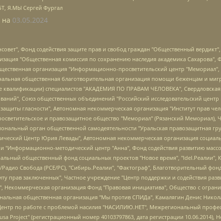
БТ, Я.МЫ Сергей Фургал
 на
03.05.2024
мная некоммерческая организация "Центр по работе с проблемой насилия "НАСИЛИЮ.НЕТ", Межрегиональный профессиональный союз работников здравоохранения "Альянс врачей", Юридическое лицо, зарегистрированное в Латвийской Республике, SIA "Medusa Project" (регистрационный номер 40103797863, дата регистрации 10.06.2014), Некоммерческая организация "Фонд по борьбе с коррупцией", Автономная некоммерческая организация "Институт права и публичной политики", Баданин Роман Сергеевич, Гликин Максим Александрович, Железнова Мария Михайловна, Лукьянова Юлия Сергеевна, Маетная Елизавета Витальевна, Маняхин Петр Борисович, Чуракова Ольга Владимировна, Ярош Юлия Петровна, Юридическое лицо "The Insider SIA", зарегистрированное в Риге, Латвийская Республика (дата регистрации 26.06.2015), являющееся администратором доменного имени интернет-издания "The Insider SIA", https://theins.ru, Постернак Алексей Евгеньевич, Рубин Михаил Аркадьевич, Анин Роман Александрович, Юридическое лицо Istories fonds, зарегистрированное в Латвийской Республике (регистрационный номер 50008295751, дата регистрации 24.02.2020), Великовский Дмитрий Александрович, Долинина Ирина Николаевна, Мароховская Алеся Алексеевна, Шлейнов Роман Юрьевич, Шмагун Олеся Валентиновна, Общество с ограниченной ответственностью "Альтаир 2021", Общество с ограниченной ответственностью "Вега 2021", Общество с ограниченной ответственностью "Главный редактор 2021", Общество с ограниченной ответственностью "Ромашки монолит", Важенков Артем Валерьевич, Ивановская областная общественная организация "Центр гендерных исследований", Гурман Юрий Альбертович, Медиапроект "ОВД-Инфо", Егоров Владимир Владимирович, Жилинский Владимир Александрович, Общество с ограниченной ответственностью "ЗП", Иванова София Юрьевна, Карезина Инна Павловна, Кильтау Екатерина Викторовна, Петров Алексей Викторович, Пискунов Сергей Евгеньевич, Смирнов Сергей Сергеевич, Тихонов Михаил Сергеевич, Общество с ограниченной ответственностью "ЖУРНАЛИСТ-ИНОСТРАННЫЙ АГЕНТ", Арапова Галина Юрьевна, Вольтская Татьяна Анатольевна, Американская компания "Mason G.E.S. Anonymous Foundation" (США), являющаяся владельцем интернет-издания https://mnews.world/, Компания "Stichting Bellingcat", зарегистрированная в Нидерландах (дата регистрации 11.07.2018), Захаров Андрей Вячеславович, Клепиковская Екатерина Дмитриевна, Общество с ограниченной ответственностью "МЕМО", Перл Роман Александрович, Симонов Евгений Алексеевич, Соловьева Елена Анатольевна, Сотников Даниил Владимирович, Сурначева Елизавета Дмитриевна, Автономная некоммерческая организация по защите прав человека и информированию населения "Якутия – Наше Мнение", Общество с ограниченной ответственностью "Москоу диджитал медиа", с 26.01.2023 Общество с ограниченной ответственностью "Чайка Белые сады", Ветошкина Валерия Валерьевна, Заговора Максим Александрович, Межрегиональное общественное движение "Российская ЛГБТ - сеть", Оленичев Максим Владимирович, Павлов Иван Юрьевич, Скворцова Елена Сергеевна, Общество с ограниченной ответственностью "Как бы инагент", Кочетков Игорь Викторович, Общество с ограниченной ответственностью "Честные выборы", Еланчик Олег Александрович, Общество с ограниченной ответственностью "Нобелевский призыв", Гималова Регина Эмилевна, Григорьев Андрей Валерьевич, Григорьева Алина Александровна, Ассоциация по содействию защите прав призывников, альтернативнослужащих и военнослужащих "Правозащитная группа "Гражданин.Армия.Право", Хисамова Регина Фаритовна, Автономная некоммерческая организация по реализации социально-правовых программ "Лилит", Дальн