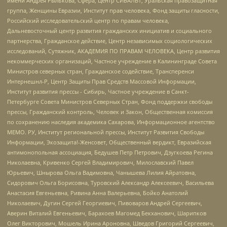
имени Андрея Рылькова, Сфера, Центр СИБАЛЬТ, Уральская правозащитная
группа, Женщины Евразии, Институт прав человека, Фонд защиты гласности,
Российский исследовательский центр по правам человека,
Дальневосточный центр развития гражданских инициатив и социального
партнерства, Гражданское действие, Центр независимых социологических
исследований, Сутяжник, АКАДЕМИЯ ПО ПРАВАМ ЧЕЛОВЕКА, Центр развития
некоммерческих организаций, Частное учреждение в Калининграде Совета
Министров северных стран, Гражданское содействие, Трансперенси
Интернешнл-Р, Центр Защиты Прав Средств Массовой Информации,
Институт развития прессы - Сибирь, Частное учреждение в Санкт-
Петербурге Совета Министров Северных Стран, Фонд поддержки свободы
прессы, Гражданский контроль, Человек и Закон, Общественная комиссия
по сохранению наследия академика Сахарова, Информационное агентство
МЕМО. РУ, Институт региональной прессы, Институт Развития Свободы
Информации, Экозащита!-Женсовет, Общественный вердикт, Евразийская
антимонопольная ассоциация, Бедушев Петр Петрович, Дзугкоева Регина
Николаевна, Кривенко Сергей Владимирович, Милославский Павел
Юрьевич, Шнырова Ольга Вадимовна, Чанышева Лилия Айратовна,
Сидорович Ольга Борисовна, Туровский Александр Алексеевич, Васильева
Анастасия Евгеньевна, Ривина Анна Валерьевна, Бойко Анатолий
Николаевич, Дугин Сергей Георгиевич, Пивоваров Андрей Сергеевич,
Аверин Виталий Евгеньевич, Барахоев Магомед Бекханович, Шарипков
Олег Викторович, Мошель Ирина Ароновна, Шведов Григорий Сергеевич,