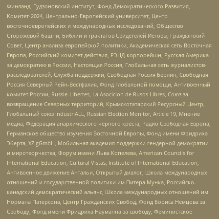
Финланд, Гудзоновский институт, Фонд Демократического Развития,
Комитет-2024, Центрально-Европейский университет, Центр
восточноевропейских и международных исследований, Общество
Сторожевой башни, Библии и трактатов Свидетелей Иеговы, Гражданский
Совет, Центр анализа европейской политики, Академическая сеть Восточная
Европа, Российский комитет действия, РЭНД корпорейшн, Русская Америка
за демократию в России, Настоящая Россия, Глобальная сеть журналистов-
расследователей, Служба поддержки, Свободная Россия Берлин, Свободная
Россия Северный Рейн-Вестфалия, Фонд глобальной помощи, Антивоенный
комитет России, Russie-Libertes, La Asocicion de Rusos Libres, Союз за
возвращение Северных территорий, Крымскотатарский Ресурсный Центр,
Глобальный союз IndustriALL, Russian Election Monitor, Article 19, Мнение
медиа, Федерация анархического черного креста, Радио Свободная Европа,
Германское общество изучения Восточной Европы, Фонд имени Фридриха
Эберта, XZ gGmbH, Мобильная академия поддержки гендерной демократии
и миротворчества, Форум имени Льва Копелева, American Councils for
International Education, Cultural Vistas, Institute of International Education,
Антивоенное движение Антальи, Открытый диалог, Школа международных
отношений и государственной политики им Питера Мунка, Российско-
канадский демократический альянс, Школа международных отношений им
Нормана Патерсона, Центр Гражданских Свобод, Фонд Бориса Немцова за
Свободу, Фонд имени Фридриха Науманна за свободу, Феминистское