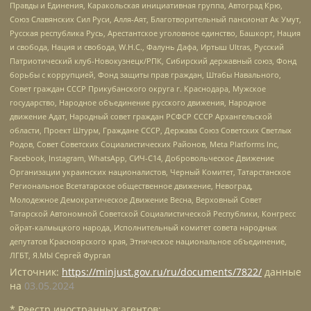
Правды и Единения, Каракольская инициативная группа, Автоград Крю,
Союз Славянских Сил Руси, Алля-Аят, Благотворительный пансионат Ак Умут,
Русская республика Русь, Арестантское уголовное единство, Башкорт, Нация
и свобода, Нация и свобода, W.H.С., Фалунь Дафа, Иртыш Ultras, Русский
Патриотический клуб-Новокузнецк/РПК, Сибирский державный союз, Фонд
борьбы с коррупцией, Фонд защиты прав граждан, Штабы Навального,
Совет граждан СССР Прикубанского округа г. Краснодара, Мужское
государство, Народное объединение русского движения, Народное
движение Адат, Народный совет граждан РСФСР СССР Архангельской
области, Проект Штурм, Граждане СССР, Держава Союз Советских Светлых
Родов, Совет Советских Социалистических Районов, Meta Platforms Inc,
Facebook, Instagram, WhatsApp, СИЧ-С14, Добровольческое Движение
Организации украинских националистов, Черный Комитет, Татарстанское
Региональное Всетатарское общественное движение, Невоград,
Молодежное Демократическое Движение Весна, Верховный Совет
Татарской Автономной Советской Социалистической Республики, Конгресс
ойрат-калмыцкого народа, Исполнительный комитет совета народных
депутатов Красноярского края, Этническое национальное объединение,
ЛГБТ, Я.МЫ Сергей Фургал
Источник:
https://minjust.gov.ru/ru/documents/7822/
данные
на
03.05.2024
* Реестр иностранных агентов: