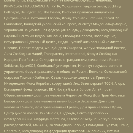
IStories fonds, Королевский Институт Международных Отношений,
КРИМСЬКА ПРАВОЗАХИСНА ГРУПА, Фонд имени Генриха Бёлля, Stichting
Bellingcat, Bellingcat Ltd, The Insider, Институт правовой инициативы
Центральной и Восточной Европы, Фонд Открытой Эстонии, Calvert 22
Foundation, Канадский украинский конгресс, Институт Макдональда-Лорье,
Украинская национальная федерация Канады, Декабристы, Международный
научный центр им Вудро Вильсона, Свободная пресса, Возрождение,
Всеукраинский духовный центр , Риддл, Русский антивоенный комитет в
Швеции, Проект Медуза, Фонд Андрея Сахарова, Форум свободной России,
Лига Свободных Наций, Transparеncy International, Форум Свободных
Народов ПостРоссии, Солидарность с гражданским движением в России –
Solidarus, КрымSOS, Свободный университет, Институт государственного
управления, Форум гражданского общества Россия, Беллона, Союз жителей
островов Тисима и Хабомаи, Съезд народных депутатов, Гринпис
Интернешнл, Фонд борьбы с коррупцией Инк, Завет церквей TCCN, Агора,
Всемирный фонд природы, BDR Novaja Gazeta-Europe, Алтай проект,
Образовательный дом прав человека Чернигов, Фонд Дом Прав Человека,
Белорусский дом прав человека имени Бориса Звозскова, Дом прав
человека Тбилиси, Дом прав человека Ереван, Дом прав человека Крым,
Центр дикого лосося, TVR Studios, ТВ Дождь, Центр европейских
исследований им Вилфрида Мартенса, Сетевое объединение журналистов
расследователей, АЛЛАТРА, За свободную Россию, Свободная Бурятия, Uralic,
UnKremlin, Международная федерация транспортных рабочих, ИстЧам