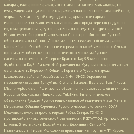
Кабарды, Балкарии и Карачая, Союз славян, Ат-Такфир Валь-Хиджра, Пит
Буль, Национал-социалистическая рабочая партия России, Славянский союз,
Формат-18, Благородный Орден Дьявола, Армия воли народа,
Национальная Социалистическая Инициатива города Череповца, Духовно-
Родовая Держава Русь, Русское национальное единство, Древнерусской
Инглистической церкви Православных Староверов-Инглингов, Русский
общенациональный союз, Движение против нелегальной иммиграции,
Кровь и Честь, О свободе совести и о религиозных объединениях, Омская
организация общественного политического движения Русское
национальное единство, Северное Братство, Клуб Болельщиков
Футбольного Клуба Динамо, Файзрахманисты, Мусульманская религиозная
организация п. Боровский, Община Коренного Русского народа
Щелковского района, Правый сектор, УНА - УНСО, Украинская
повстанческая армия, Тризуб им. Степана Бандеры, Братство, Белый Крест,
Misanthropic division, Религиозное объединение последователей инглиизма,
Народная Социальная Инициатива, TulaSkins, Этнополитическое
объединение Русские, Русское национальное объединение Атака, Мечеть
Мирмамеда, Община Коренного Русского народа г. Астрахани, ВОЛЯ,
Меджлис крымскотатарского народа, Рубеж Севера, ТОЙС, О
противодействии экстремистской деятельности, РЕВТАТПОД, Артподготовка,
Штольц, В честь иконы Божией Матери Державная, Сектор 16,
Независимость, Фирма, Молодежная правозащитная группа МПГ, Курсом