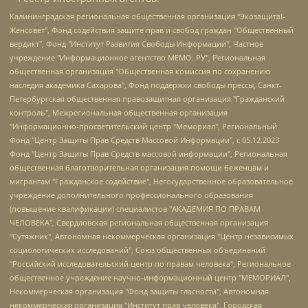
Калининградская региональная общественная организация "Экозащита!-Женсовет", Фонд содействия защите прав и свобод граждан "Общественный вердикт", Фонд "Институт Развития Свободы Информации", Частное учреждение "Информационное агентство МЕМО. РУ", Региональная общественная организация "Общественная комиссия по сохранению наследия академика Сахарова", Фонд поддержки свободы прессы, Санкт-Петербургская общественная правозащитная организация "Гражданский контроль", Межрегиональная общественная организация "Информационно-просветительский центр "Мемориал", Региональный Фонд "Центр Защиты Прав Средств Массовой Информации", с 05.12.2023 Фонд "Центр Защиты Прав Средств массовой информации", Региональная общественная благотворительная организация помощи беженцам и мигрантам "Гражданское содействие", Негосударственное образовательное учреждение дополнительного профессионального образования (повышение квалификации) специалистов "АКАДЕМИЯ ПО ПРАВАМ ЧЕЛОВЕКА", Свердловская региональная общественная организация "Сутяжник", Автономная некоммерческая организация "Центр независимых социологических исследований", Союз общественных объединений "Российский исследовательский центр по правам человека", Региональное общественное учреждение научно-информационный центр "МЕМОРИАЛ", Некоммерческая организация "Фонд защиты гласности", Автономная некоммерческая организация "Институт прав человека", Городская общественная организация "Екатеринбургское общество "МЕМОРИАЛ", Городская общественная организация "Рязанское историко-просветительское и правозащитное общество "Мемориал" (Рязанский Мемориал), Челябинский региональный орган общественной самодеятельности – женское общественное объединение "Женщины Евразии", Челябинский региональный орган общественной самодеятельности "Уральская правозащитная группа", Фонд содействия защите здоровья и социальной справедливости имени Андрея Рылькова, Автономная Некоммерческая Организация "Аналитический Центр Юрия Левады", Автономная некоммерческая организация социальной поддержки населения "Проект Апрель", Региональная общественная организация помощи женщинам и детям, находящимся в кризисной ситуации "Информационно-методический центр "Анна", Фонд содействия развитию массовых коммуникаций и правовому просвещению "Так-так-Так", Фонд содействия устойчивому развитию "Серебряная тайга", Свердловский региональный общественный фонд социальных проектов "Новое время", "Idel.Реалии", Кавказ.Реалии, Крым.Реалии, Телеканал Настоящее Время, Татаро-башкирская служба Радио Свобода (Azatliq Radiosi), Радио Свободная Европа/Радио Свобода (PCE/PC), "Сибирь.Реалии", "Фактограф", Благотворительный фонд помощи осужденным и их семьям, Автономная некоммерческая организация "Институт глобализации и социальных движений", Фонд "В защиту прав заключенных", Частное учреждение "Центр поддержки и содействия развитию средств массовой информации", Пензенский региональный общественный благотворительный фонд "Гражданский союз", "Север.Реалии", Некоммерческая организация Фонд "Правовая инициатива", Общество с ограниченной ответственностью "Радио Свободная Европа/Радио Свобода", Чешское информационное агентство "MEDIUM-ORIENT", Красноярская региональная общественная организация "Мы против СПИДа", Камалягин Денис Николаевич, Маркелов Сергей Евгеньевич, Пономарев Лев Александрович, Савицкая Людмила Алексеевна, Автономная некоммерческая организация "Центр по работе с проблемой насилия "НАСИЛИЮ.НЕТ", Межрегиональный профессиональный союз работников здравоохранения "Альянс врачей", Юридическое лицо, зарегистрированное в Латвийской Республике, SIA "Medusa Project" (регистрационный номер 40103797863, дата регистрации 10.06.2014), Некоммерческая организация "Фонд по борьбе с коррупцией", Автономная некоммерческая организация "Институт права и публичной политики", Баданин Роман Сергеевич, Гликин Максим Александрович, Железнова Мария Михайловна, Лукьянова Юлия Сергеевна, Маетная Елизавета Витальевна, Маняхин Петр Борисович, Чуракова Ольга Владимировна, Ярош Юлия Петровна, Юридическое лицо "The Insider SIA", зарегистрированное в Риге, Латвийская Республика (дата регистрации 26.06.2015), являющееся администратором доменного имени интернет-издания "The Insider SIA", https://theins.ru, Постернак Алексей Евгеньевич, Рубин Михаил Аркадьевич, Анин Роман Александрович, Юридическое лицо Istories fonds, зарегистрированное в Латвийской Республике (регистрационный номер 50008295751, дата регистрации 24.02.2020), Великовский Дмитрий Александрович, Долинина Ирина Николаевна, Мароховская Алеся Алексеевна, Шлейнов Роман Юрьевич, Шмагун Олеся Валентиновна, Общество с ограниченной ответственностью "Альтаир 2021", Общество с ограниченной ответственностью "Вега 2021", Общество с ограниченной ответственностью "Главный редактор 2021", Общество с ограниченной ответственностью "Ромашки монолит", Важенков Артем Валерьевич, Ивановская областная общественная организация "Центр гендерных исследований", Гурман Юрий Альбертович, Медиапроект "ОВД-Инфо", Егоров Владимир Владимирович, Жилинский Владимир Александрович, Общество с ограниченной ответственностью "ЗП", Иванова София Юрьевна, Карезина Инна Павловна, Кильтау Екатерина Викторовна, Петров Алексей Викторович, Пискунов Сергей Евгеньевич, Смирнов Сергей Сергеевич, Тихонов Михаил Сергеевич, Общество с ограниченной ответственностью "ЖУРНАЛИСТ-ИНОСТРАННЫЙ АГЕНТ", Арапова Галина Юрьевна, Вольтская Татьяна Анатольевна, Американская компания "Mason G.E.S. Anonymous Foundation" (США), являющаяся владельцем интернет-издания https://mnews.world/, Компания "Stichting Bellingcat", зарегистрированная в Нидерландах (дата регистрации 11.07.2018), Захаров Андрей Вячеславович, Клепиковская Екатерина Дмитриевна, Общество с ограниченной ответственностью "МЕМО", Перл Роман Александрович, Симонов Евгений Алексеевич, Соловьева Елена Анатольевна, Сотников Даниил Владимирович, Сурначева Елизавета Дмитриевна, Автономная некоммерческая организация по защите прав человека и информированию населения "Якутия – Наше Мнение", Общество с ограниченной ответственностью "Москоу диджитал медиа", с 26.01.2023 Общество с ограниченной ответственностью "Чайка Белые сады", Ветошкина Валерия Валерьевна, Заговора Максим Александрович, Межрегиональное общественное движение "Российская ЛГБТ - сеть", Оленичев Максим Владимирович, Павлов Иван Юрьевич, Скворцова Елена Сергеевна, Общество с ограниченной ответственностью "Как бы инагент", Кочетков Игорь Викторович, Общество с ограниченной ответственностью "Честные выборы", Еланчик Олег Александрович, Общество с ограниченной ответственностью "Нобелевский призыв", Гималова Регина Эмилевна, Григорьев Андрей Валерьевич, Григорьева Алина Александровна, Ассоциация по содействию защите прав призывников, альтернативнослужащих и военнослужащих "Правозащитная группа "Гражданин.Армия.Право", Хисамова Регина Фаритовна, Автономная некоммерческая организация по реализации социально-правовых программ "Лилит", Дальневосточное общественное движение "Маяк", Санкт-Петербургская ЛГБТ-инициативная группа "Выход", Инициативная группа ЛГБТ+ "Реверс", Алексеев Андрей Викторович, Бекбулатова Таисия Львовна, Беляев Иван Михайлович, Владыкина Елена Сергеевна, Гельман Марат Александрович, Никульшина Вероника Юрьевна, Толоконникова Надежда Андреевна, Шендерович Виктор Анатольевич, Общество с ограниченной ответственностью "Данное сообщение", Общество с ограниченной ответственностью Издательский дом "Новая глава", Айнбиндер Александра Александровна, Московский комьюнити-центр для ЛГБТ+инициатив, Благотворительный фонд развития филантропии, Deutsche Welle (Германия, Kurt-Schumacher-Strasse 3, 53113 Bonn), Борзунова Мария Михайловна, Воробьев Виктор Викторович, Голубева Анна Львовна, Константинова Алла Михайловна, Малкова Ирина Владимировна, Мурадов Мурад Абдулгалимович, Осетинская Елизавета Николаевна, Понасенков Евгений Николаевич, Ганапольский Матвей Юрьевич, Киселев Евгений Алексеевич, Борухович Ирина Григорьевна, Дремин Иван Тимофеевич, Дубровский Дмитрий Викторович, Красноярская региональная общественная организация поддержки и развития альтернативных образовательных технологий и межкультурных коммуникаций "ИНТЕРРА", Маяковская Екатерина Алексеевна, Фейгин Марк Захарович, Филимонов Андрей Викторович, Дзугкоева Регина Николаевна, Доброхотов Роман Александрович, Дудь Юрий Александрович, Елкин Сергей Владимирович, Кругликов Кирилл Игоревич, Сабунаева Мария Леонидовна, Семенов Алексей Владимирович, Шаинян Карен Багратович, Шульман Екатерина Михайловна, Асафьев Артур Валерьевич, Вахштайн Виктор Семенович, Венедиктов Алексей Алексеевич, Лушникова Екатерина Евгеньевна, Волков Леонид Михайлович, Невзоров Александр Глебович, Пархоменко Сергей Борисович, Сироткин Ярослав Николаевич, Кара-Мурза Владимир Владимирович, Баранова Наталья Владимировна, Гозман Леонид Яковлевич, Кагарлицкий Борис Юльевич, Климарев Михаил Валерьевич, Милов Владимир Станиславович, Автономная некоммерческая организация Краснодарский центр современного искусства "Типография", Моргенштерн Алишер Тагирович, Соболь Любовь Эдуардовна, Общество с ограниченной ответственностью "ЛИЗА НОРМ", Каспаров Гарри Кимович, Ходорковский Михаил Борисович, Общество с ограниченной ответственностью "Апрельские тезисы", Данилович Ирина Брониславовна, Кашин Олег Владимирович, Петров Николай Владимирович, Пивоваров Алексей Владимирович, Соколов Михаил Владимирович, Цветкова Юлия Владимировна, Чичваркин Евгений Александрович, Комитет против пыток/Команда против пыток, Общество с ограниченной ответственностью "Первый научный", Общество с ограниченной ответственностью "Вертолет и ко", Белоцерковская Вероника Борисовна, Кац Максим Евгеньевич, Лазарева Татьяна Юрьевна, Шаведдинов Руслан Табризович, Яшин Илья Валерьевич, Общество с ограниченной ответственностью "Иноагент ААВ", Алешковский Дмитрий Петрович, Альбац Евгения Марковна, Быков Дмитрий Львович, Галямина Юлия Евгеньевна, Лойко Сергей Леонидович, Мартынов Кирилл Константинович, Медведев Сергей Александрович, Крашенинников Федор Геннадиевич, Гордеева Катерина Вл