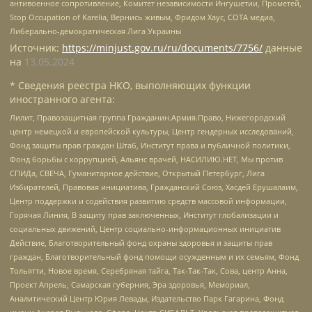
антивоенное сопротивление, Комитет независимости Ингушетии, Прометей,
Stop Occupation of Karelia, Вернись живым, Фридом Хаус, СОТА медиа,
Либерально-демократическая Лига Украины
Источник:
https://minjust.gov.ru/ru/documents/7756/
данные
на
13.05.2024
* Сведения реестра НКО, выполняющих функции
иностранного агента:
Лилит, Правозащитная группа Гражданин.Армия.Право, Нижегородский
центр немецкой и европейской культуры, Центр гендерных исследований,
Фонд защиты прав граждан Штаб, Институт права и публичной политики,
Фонд борьбы с коррупцией, Альянс врачей, НАСИЛИЮ.НЕТ, Мы против
СПИДа, СВЕЧА, Гуманитарное действие, Открытый Петербург, Лига
Избирателей, Правовая инициатива, Гражданский Союз, Хасдей Ерушалаим,
Центр поддержки и содействия развитию средств массовой информации,
Горячая Линия, В защиту прав заключенных, Институт глобализации и
социальных движений, Центр социально-информационных инициатив
Действие, Благотворительный фонд охраны здоровья и защиты прав
граждан, Благотворительный фонд помощи осужденным и их семьям, Фонд
Тольятти, Новое время, Серебряная тайга, Так-Так-Так, Сова, центр Анна,
Проект Апрель, Самарская губерния, Эра здоровья, Мемориал,
Аналитический Центр Юрия Левады, Издательство Парк Гагарина, Фонд