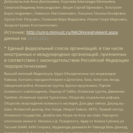
Добровольская Анна Дмитриевна, Королева Александра Евгеньевна,
Смирнов Владимир Александрович, Вицин Сергей Ефимович, Золотухин
Борис Андреевич, Левинсон Лев Семенович, Локшина Татьяна Иосифовна,
Орлов Олег Петрович, Полякова Мара Федоровна, Резник Генри Маркович,
Захаров Герман Константинович
Источник:
http://unro.minjust.ru/NKOForeignAgent.aspx
данные на
24.03.2022
* Единый федеральный список организаций, в том числе
иностранных и международных организаций, признанных
в соответствии с законодательством Российской Федерации
террористическими:
Высший военный Маджлисуль Шура Объединенных сил моджахедов
Кавказа, Конгресс народов Ичкерии и Дагестана, База, Асбат аль-Ансар,
Священная война, Исламская группа, Братья-мусульмане, Партия
исламского освобождения, Лашкар-И-Тайба, Исламская группа, Движение
Талибан, Исламская партия Туркестана, Общество социальных реформ,
Общество возрождения исламского наследия, Дом двух святых, Джунд аш-
Шам, Исламский джихад, Аль-Каида, Имарат Кавказ, АБТО, Правый сектор,
Исламское государство, Джабха аль-Нусра ли-Ахль аш-Шам, Народное
ополчение имени К. Минина и Д. Пожарского, Аджр от Аллаха Субхану уа
Тагьаля SHAM, АУМ Синрике, Муджахеды джамаата Ат-Тавхида Валь-Джихад,
Чистопольский Джамаат, Рохнамо ба суи давлати исломи, Террористическое