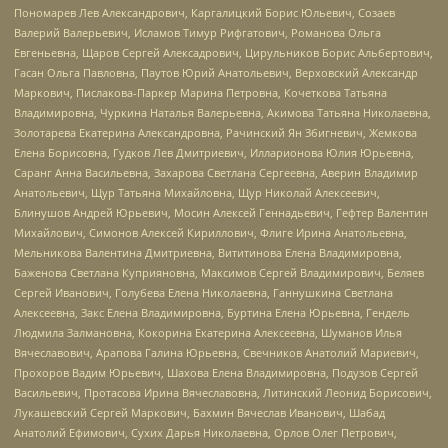
Пономарев Лев Александрович, Каргалицкий Борис Юльевич, Созаев
Валерий Валерьевич, Исламов Тимур Рифгатович, Романова Ольга
Евгеньевна, Щаров Сергей Алексадрович, Цирульников Борис Альбертович,
Гасан Ольга Павловна, Паутов Юрий Анатольевич, Верховский Александр
Маркович, Пислакова-Паркер Марина Петровна, Кочеткова Татьяна
Владимировна, Чуркина Наталья Валерьевна, Акимова Татьяна Николаевна,
Золотарева Екатерина Александровна, Рачинский Ян Збигневич, Жемкова
Елена Борисовна, Гудков Лев Дмитриевич, Илларионова Юлия Юрьевна,
Саранг Анна Васильевна, Захарова Светлана Сергеевна, Аверин Владимир
Анатольевич, Щур Татьяна Михайловна, Щур Николай Алексеевич,
Блинушов Андрей Юрьевич, Мосин Алексей Геннадьевич, Гефтер Валентин
Михайлович, Симонов Алексей Кириллович, Флиге Ирина Анатольевна,
Мельникова Валентина Дмитриевна, Вититинова Елена Владимировна,
Баженова Светлана Куприяновна, Максимов Сергей Владимирович, Беляев
Сергей Иванович, Голубева Елена Николаевна, Ганнушкина Светлана
Алексеевна, Закс Елена Владимировна, Буртина Елена Юрьевна, Гендель
Людмила Залмановна, Кокорина Екатерина Алексеевна, Шуманов Илья
Вячеславович, Арапова Галина Юрьевна, Свечников Анатолий Мариевич,
Прохоров Вадим Юрьевич, Шахова Елена Владимировна, Подузов Сергей
Васильевич, Протасова Ирина Вячеславовна, Литинский Леонид Борисович,
Лукашевский Сергей Маркович, Бахмин Вячеслав Иванович, Шабад
Анатолий Ефимович, Сухих Дарья Николаевна, Орлов Олег Петрович,