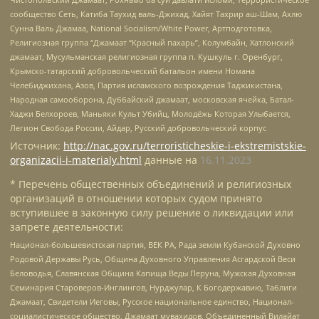
сообщество Сеть, Катиба Таухид валь-Джихад, Хайят Тахрир аш-Шам, Ахлю
Сунна Валь Джамаа, National Socialism/White Power, Артподготовка,
Религиозная группа “Джамаат “Красный пахарь”, Колумбайн, Хатлонский
джамаат, Мусульманская религиозная группа п. Кушкуль г. Оренбург,
Крымско-татарский добровольческий батальон имени Номана
Челебиджихана, Азов, Партия исламского возрождения Таджикистана,
Народная самооборона, Дуббайский джамаат, московская ячейка, Батал-
Хаджи Белхороев, Маньяки Культ Убийц, Молодёжь Которая Улыбается,
Легион Свобода России, Айдар, Русский добровольческий корпус
Источник:
http://nac.gov.ru/terroristicheskie-i-ekstremistskie-
organizacii-i-materialy.html
данные на
16.11.2023
* Перечень общественных объединений и религиозных
организаций в отношении которых судом принято
вступившее в законную силу решение о ликвидации или
запрете деятельности:
Национал-большевистская партия, ВЕК РА, Рада земли Кубанской Духовно
Родовой Державы Русь, Община Духовного Управления Асгардской Веси
Беловодья, Славянская Община Капища Веды Перуна, Мужская Духовная
Семинария Староверов-Инглингов, Нурджулар, К Богодержавию, Таблиги
Джамаат, Свидетели Иеговы, Русское национальное единство, Национал-
социалистическое общество, Джамаат мувахидов, Объединенный Вилайат