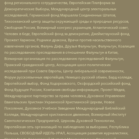
фонд регионального сотрудничества, Европейская Платформа за
Демократические Выборы, Международный центр электоральных
исследований, Германский фонд Маршалла Соединенных Штатов,
Тихоокеанский центр защиты окружающей среды и природных ресурсов,
Свободная Россия, Всемирный конгресс украинцев, Атлантический совет,
Человек в беде, Европейский фонд за демократию, Джеймстаунский фонд,
Прожект Хармони, Родники дракона, Врачи против насильственного
извлечения органов, Фалунь Дафа, Друзья Фалуньгун, Фалуньгун, Коалиция
по расследованию преследования в отношении Фалуньгун в Китае,
Всемирная организация по расследованию преследований Фалуньгун,
Пражский гражданский центр, Ассоциация школ политических
исследований при Совете Европы, Центр либеральной современности,
Форум русскоязычных европейцев, Немецко-русский обмен, Бард колледж,
Европейский выбор, Фонд Ходорковского, Оксфордский российский фонд,
Фонд Будущее России, Компания свободы информации, Проект Медиа,
Международное партнерство за права человека, Духовное Управление
Евангельских Христиан Украинской Христианской Церкви, Новое
Поколение, Духовное Учебное Заведение Международный Библейский
Колледж, Международное христианское движение, Всемирный Институт
Саентологических Предприятий, Церковь Духовной Технологии,
Европейская сеть организаций по наблюдению за выборами, Республика
Польша, СВОБОДНЫЙ ИДЕЛЬ-УРАЛ, Ассоциация развития журналистики,