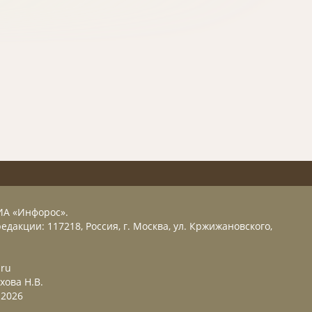
ИА «Инфорос».
едакции: 117218, Россия, г. Москва, ул. Кржижановского,
.ru
хова Н.В.
2026