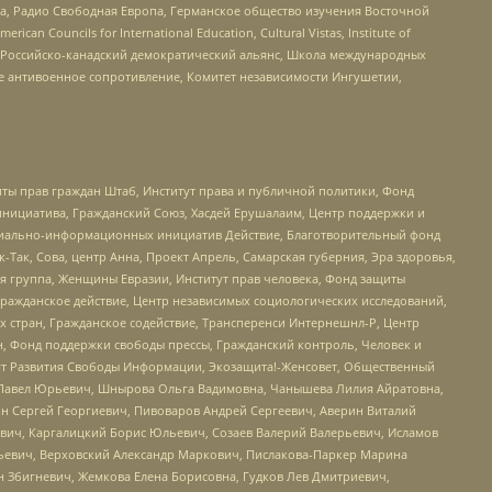
еста, Радио Свободная Европа, Германское общество изучения Восточной
ouncils for International Education, Cultural Vistas, Institute of
, Российско-канадский демократический альянс, Школа международных
е антивоенное сопротивление, Комитет независимости Ингушетии,
ты прав граждан Штаб, Институт права и публичной политики, Фонд
инициатива, Гражданский Союз, Хасдей Ерушалаим, Центр поддержки и
социально-информационных инициатив Действие, Благотворительный фонд
Так, Сова, центр Анна, Проект Апрель, Самарская губерния, Эра здоровья,
я группа, Женщины Евразии, Институт прав человека, Фонд защиты
Гражданское действие, Центр независимых социологических исследований,
стран, Гражданское содействие, Трансперенси Интернешнл-Р, Центр
н, Фонд поддержки свободы прессы, Гражданский контроль, Человек и
тут Развития Свободы Информации, Экозащита!-Женсовет, Общественный
й Павел Юрьевич, Шнырова Ольга Вадимовна, Чанышева Лилия Айратовна,
ин Сергей Георгиевич, Пивоваров Андрей Сергеевич, Аверин Виталий
вич, Каргалицкий Борис Юльевич, Созаев Валерий Валерьевич, Исламов
льевич, Верховский Александр Маркович, Пислакова-Паркер Марина
н Збигневич, Жемкова Елена Борисовна, Гудков Лев Дмитриевич,