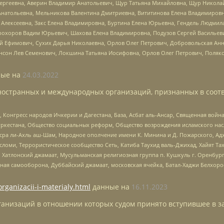
Сергеевна, Аверин Владимир Анатольевич, Щур Татьяна Михайловна, Щур Никола
Анатольевна, Мельникова Валентина Дмитриевна, Вититинова Елена Владимировн
 Алексеевна, Закс Елена Владимировна, Буртина Елена Юрьевна, Гендель Людмил
рохоров Вадим Юрьевич, Шахова Елена Владимировна, Подузов Сергей Васильеви
й Ефимович, Сухих Дарья Николаевна, Орлов Олег Петрович, Добровольская Анн
нсон Лев Семенович, Локшина Татьяна Иосифовна, Орлов Олег Петрович, Поляк
ые на
24.03.2022
ностранных и международных организаций, признанных в соотв
нгресс народов Ичкерии и Дагестана, База, Асбат аль-Ансар, Священная война,
уркестана, Общество социальных реформ, Общество возрождения исламского насл
Нусра ли-Ахль аш-Шам, Народное ополчение имени К. Минина и Д. Пожарского, Ад
сломи, Террористическое сообщество Сеть, Катиба Таухид валь-Джихад, Хайят Тах
, Хатлонский джамаат, Мусульманская религиозная группа п. Кушкуль г. Оренбу
ная самооборона, Дуббайский джамаат, московская ячейка, Батал-Хаджи Белхор
organizacii-i-materialy.html
данные на
16.11.2023
анизаций в отношении которых судом принято вступившее в з