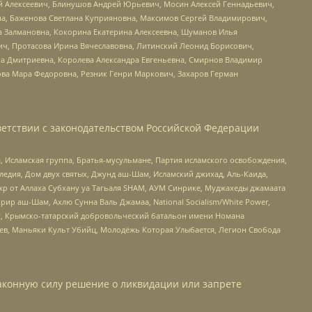
й Алексеевич, Блинушов Андрей Юрьевич, Мосин Алексей Геннадьевич,
а, Баженова Светлана Куприяновна, Максимов Сергей Владимирович,
а Залмановна, Кокорина Екатерина Алексеевна, Шуманов Илья
ч, Протасова Ирина Вячеславовна, Литинский Леонид Борисович,
а Дмитриевна, Королева Александра Евгеньевна, Смирнов Владимир
ова Мара Федоровна, Резник Генри Маркович, Захаров Герман
етствии с законодательством Российской Федерации
 Исламская группа, Братья-мусульмане, Партия исламского освобождения,
едия, Дом двух святых, Джунд аш-Шам, Исламский джихад, Аль-Каида,
жр от Аллаха Субхану уа Тагьаля SHAM, АУМ Синрике, Муджахеды джамаата
рир аш-Шам, Ахлю Сунна Валь Джамаа, National Socialism/White Power,
рг, Крымско-татарский добровольческий батальон имени Номана
оев, Маньяки Культ Убийц, Молодёжь Которая Улыбается, Легион Свобода
аконную силу решение о ликвидации или запрете