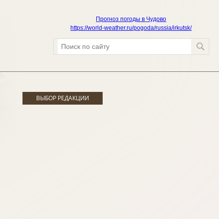
Прогноз погоды в Чудово
https://world-weather.ru/pogoda/russia/irkutsk/
ВЫБОР РЕДАКЦИИ