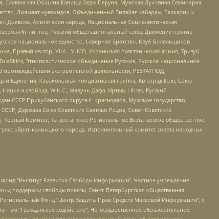
ья, Славянская Община Капища Веды Перуна, Мужская Духовная Семинария
щество, Джамаат мувахидов, Объединенный Вилайат Кабарды, Балкарии и
ден Дьявола, Армия воли народа, Национальная Социалистическая
роверов-Инглингов, Русский общенациональный союз, Движение против
усское национальное единство, Северное Братство, Клуб Болельщиков
а, Правый сектор, УНА - УНСО, Украинская повстанческая армия, Тризуб
 TulaSkins, Этнополитическое объединение Русские, Русское национальное
О противодействии экстремистской деятельности, РЕВТАТПОД,
ы и Единения, Каракольская инициативная группа, Автоград Крю, Союз
 Нация и свобода, W.H.С., Фалунь Дафа, Иртыш Ultras, Русский
ан СССР Прикубанского округа г. Краснодара, Мужское государство,
СССР, Держава Союз Советских Светлых Родов, Совет Советских
в, Черный Комитет, Татарстанское Региональное Всетатарское общественное
гресс ойрат-калмыцкого народа, Исполнительный комитет совета народных
евосточное общественное движение "Маяк", Санкт-Петербургская ЛГБТ-инициативная группа "Выход", Инициативная группа ЛГБТ+ "Реверс", Алексеев Андрей Викторович, Бекбулатова Таисия Львовна, Беляев Иван Михайлович, Владыкина Елена Сергеевна, Гельман Марат Александрович, Никульшина Вероника Юрьевна, Толоконникова Надежда Андреевна, Шендерович Виктор Анатольевич, Общество с ограниченной ответственностью "Данное сообщение", Общество с ограниченной ответственностью Издательский дом "Новая глава", Айнбиндер Александра Александровна, Московский комьюнити-центр для ЛГБТ+инициатив, Благотворительный фонд развития филантропии, Deutsche Welle (Германия, Kurt-Schumacher-Strasse 3, 53113 Bonn), Борзунова Мария Михайловна, Воробьев Виктор Викторович, Голубева Анна Львовна, Константинова Алла Михайловна, Малкова Ирина Владимировна, Мурадов Мурад Абдулгалимович, Осетинская Елизавета Николаевна, Понасенков Евгений Николаевич, Ганапольский Матвей Юрьевич, Киселев Евгений Алексеевич, Борухович Ирина Григорьевна, Дремин Иван Тимофеевич, Дубровский Дмитрий Викторович, Красноярская региональная общественная организация поддержки и развития альтернативных образовательных технологий и межкультурных коммуникаций "ИНТЕРРА", Маяковская Екатерина Алексеевна, Фейгин Марк Захарович, Филимонов Андрей Викторович, Дзугкоева Регина Николаевна, Доброхотов Роман Александрович, Дудь Юрий Александрович, Елкин Сергей Владимирович, Кругликов Кирилл Игоревич, Сабунаева Мария Леонидовна, Семенов Алексей Владимирович, Шаинян Карен Багратович, Шульман Екатерина Михайловна, Асафьев Артур Валерьевич, Вахштайн Виктор Семенович, Венедиктов Алексей Алексеевич, Лушникова Екатерина Евгеньевна, Волков Леонид Михайлович, Невзоров Александр Глебович, Пархоменко Сергей Борисович, Сироткин Ярослав Николаевич, Кара-Мурза Владимир Владимирович, Баранова Наталья Владимировна, Гозман Леонид Яковлевич, Кагарлицкий Борис Юльевич, Климарев Михаил Валерьевич, Милов Владимир Станиславович, Автономная некоммерческая организация Краснодарский центр современного искусства "Типография", Моргенштерн Алишер Тагирович, Соболь Любовь Эдуардовна, Общество с ограниченной ответственностью "ЛИЗА НОРМ", Каспаров Гарри Кимович, Ходорковский Михаил Борисович, Общество с ограниченной ответственностью "Апрельские тезисы", Данилович Ирина Брониславовна, Кашин Олег Владимирович, Петров Николай Владимирович, Пивоваров Алексей Владимирович, Соколов Михаил Владимирович, Цветкова Юлия Владимировна, Чичваркин Евгений Александрович, Комитет против пыток/Команда против пыток, Общество с ограниченной ответственностью "Первый научный", Общество с ограниченной ответственностью "Вертолет и ко", Белоцерковская Вероника Борисовна, Кац Максим Евгеньевич, Лазарева Татьяна Юрьевна, Шаведдинов Руслан Табризович, Яшин Илья Валерьевич, Общество с ограниченной ответственностью "Иноагент ААВ", Алешковский Дмитрий Петрович, Альбац Евгения Марковна, Быков Дмитрий Львович, Галямина Юлия Евгеньевна, Лойко Сергей Леонидович, Мартынов Кирилл Константинович, Медведев Сергей Александрович, Крашенинников Федор Геннадиевич, Гордеева Катерина Вл