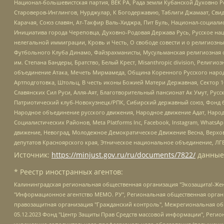
Национал-большевистская партия, ВЕК РА, Рада земли Кубанской Духовно
Староверов-Инглингов, Нурджулар, К Богодержавию, Таблиги Джамаат, Сви
Карачая, Союз славян, Ат-Такфир Валь-Хиджра, Пит Буль, Национал-социал
Инициатива города Череповца, Духовно-Родовая Держава Русь, Русское н
нелегальной иммиграции, Кровь и Честь, О свободе совести и о религиоз
Футбольного Клуба Динамо, Файзрахманисты, Мусульманская религиозная о
им. Степана Бандеры, Братство, Белый Крест, Misanthropic division, Рели
объединение Атака, Мечеть Мирмамеда, Община Коренного Русского народа
Артподготовка, Штольц, В честь иконы Божией Матери Державная, Сектор 1
Славянских Сил Руси, Алля-Аят, Благотворительный пансионат Ак Умут, Русск
Патриотический клуб-Новокузнецк/РПК, Сибирский державный союз, Фонд б
Народное объединение русского движения, Народное движение Адат, Народ
Социалистических Районов, Meta Platforms Inc, Facebook, Instagram, Wha
движение, Невоград, Молодежное Демократическое Движение Весна, Верхов
депутатов Красноярского края, Этническое национальное объединение, ЛГ
Источник:
https://minjust.gov.ru/ru/documents/7822/
данные
* Реестр иностранных агентов:
Калининградская региональная общественная организация "Экозащита!-Женсовет", Фонд содействия защите прав и свобод граждан "Общественный вердикт", Фонд "Институт Развития Свободы Информации", Частное учреждение "Информационное агентство МЕМО. РУ", Региональная общественная организация "Общественная комиссия по сохранению наследия академика Сахарова", Фонд поддержки свободы прессы, Санкт-Петербургская общественная правозащитная организация "Гражданский контроль", Межрегиональная общественная организация "Информационно-просветительский центр "Мемориал", Региональный Фонд "Центр Защиты Прав Средств Массовой Информации", с 05.12.2023 Фонд "Центр Защиты Прав Средств массовой информации", Региональная общественная благотворительная организация помощи беженцам и мигрантам "Гражданское содействие", Негосударственное образовательное учреждение дополнительного профессионального образования (повышение квалификации) специалистов "АКАДЕМИЯ ПО ПРАВАМ ЧЕЛОВЕКА", Свердловская региональная общественная организация "Сутяжник", Автономная некоммерческая организация "Центр независимых социологических исследований", Союз общественных объединений "Российский исследовательский центр по правам человека", Региональное общественное учреждение научно-информационный центр "МЕМОРИАЛ", Некоммерческая организация "Фонд защиты гласности", Автономная некоммерческая организация "Институт прав человека", Городская общественная организация "Екатеринбургское общество "МЕМОРИАЛ", Городская общественная организация "Рязанское историко-просветительское и правозащитное общество "Мемориал" (Рязанский Мемориал), Челябинский региональный орган общественной самодеятельности – женское общественное объединение "Женщины Евразии", Челябинский региональный орган общественной самодеятельности "Уральская правозащитная группа", Фонд содействия защите здоровья и социальной справедливости имени Андрея Рылькова, Автономная Некоммерческая Организация "Аналитический Центр Юрия Левады", Автономная некоммерческая организация социальной поддержки населения "Проект Апрель", Региональная общественная организация помощи женщинам и детям, находящимся в кризисной ситуации "Информационно-методический центр "Анна", Фонд содействия развитию массовых коммуникаций и правовому просвещению "Так-так-Так", Фонд содействия устойчивому развитию "Серебряная тайга", Свердловский региональный общественный фонд социальных проектов "Новое время", "Idel.Реалии", Кавказ.Реалии, Крым.Реалии, Телеканал Настоящее Время, Татаро-башкирская служба Радио Свобода (Azatliq Radiosi), Радио Свободная Европа/Радио Свобода (PCE/PC), "Сибирь.Реалии", "Фактограф", Благотворительный фонд помощи осужденным и их семьям, Автономная некоммерческая организация "Институт глобализации и социальных движений", Фонд "В защиту прав заключенных", Частное учреждение "Центр поддержки и содействия развитию средств массовой информации", Пензенский региональный общественный благотворительный фонд "Гражданский союз", "Север.Реалии", Некоммерческая организация Фонд "Правовая инициатива", Общество с ограниченной ответственностью "Радио Свободная Европа/Радио Свобода", Чешское информационное агентство "MEDIUM-ORIENT", Красноярская региональная общественная организация "Мы против СПИДа", Камалягин Денис Николаевич, Маркелов Сергей Евгеньевич, Пономарев Лев Александрович, Савицкая Людмила Алексеевна, Автоно