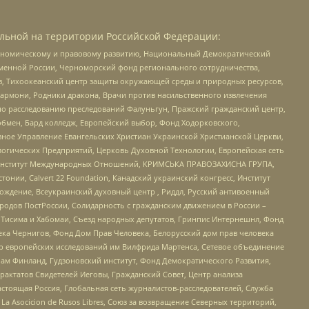
льной на территории Российской Федерации:
кономическому и правовому развитию, Национальный Демократический
менной России, Черноморский фонд регионального сотрудничества,
, Тихоокеанский центр защиты окружающей среды и природных ресурсов,
 Хармони, Родники дракона, Врачи против насильственного извлечения
по расследованию преследований Фалуньгун, Пражский гражданский центр,
бмен, Бард колледж, Европейский выбор, Фонд Ходорковского,
ное Управление Евангельских Христиан Украинской Христианской Церкви,
огических Предприятий, Церковь Духовной Технологии, Европейская сеть
ий Институт Международных Отношений, КРИМСЬКА ПРАВОЗАХИСНА ГРУПА,
стонии, Calvert 22 Foundation, Канадский украинский конгресс, Институт
ждение, Всеукраинский духовный центр , Риддл, Русский антивоенный
ародов ПостРоссии, Солидарность с гражданским движением в России –
в Тисима и Хабомаи, Съезд народных депутатов, Гринпис Интернешнл, Фонд
ека Чернигов, Фонд Дом Прав Человека, Белорусский дом прав человека
нтр европейских исследований им Вилфрида Мартенса, Сетевое объединение
Чам Финланд, Гудзоновский институт, Фонд Демократического Развития,
актатов Свидетелей Иеговы, Гражданский Совет, Центр анализа
астоящая Россия, Глобальная сеть журналистов-расследователей, Служба
a Asocicion de Rusos Libres, Союз за возвращение Северных территорий,