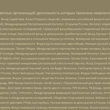
енных организаций, деятельность которых признана нежелате
 Фонд Содействия, Фонд Открытое общество, Американо-российский фонд по э
 Международный Республиканский Институт, Открытая Россия, Институт совре
р электоральных исследований, Германский фонд Маршалла Соединенных Штатов
еловек в беде, Европейский фонд за демократию, Джеймстаунский фонд, Прожект
дованию преследования в отношении Фалуньгун в Китае, Всемирная организация 
беральной современности, Форум русскоязычных европейцев, Немецко-русский о
формации, Проект Медиа, Международное партнерство за права человека, Духов
 Колледж, Международное христианское движение, Всемирный Институт Саентол
 ИДЕЛЬ-УРАЛ, Ассоциация развития журналистики, IStories fonds, Королевск
r, Институт правовой инициативы Центральной и Восточной Европы, Фонд Открытой Э
ты, Международный научный центр им Вудро Вильсона, Свободная пресса, Возро
России, Лига Свободных Наций, Transparеncy International, Форум Свободных Н
правления, Форум гражданского общества Россия, Беллона, Союз жителей острово
роды, BDR Novaja Gazeta-Europe, Алтай проект, Образовательный дом прав челов
еван, Дом прав человека Крым, Центр дикого лосося, TVR Studios, ТВ Дождь, Це
урятия, Uralic, UnKremlin, Международная федерация транспортных рабочих, Ист
ейских и международных исследований, Общество Сторожевой башни, Библии и тр
омитет действия, РЭНД корпорейшн, Русская Америка за демократию в России, Н
фалия, Фонд глобальной помощи, Антивоенный комитет России, Russie-Libertes, L