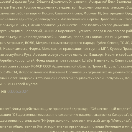
 Родовой Державы Русь, Община Духовного Управления Асгардской Веси Беловод
детели Иеговы, Русское национальное единство, Национал-социалистическое об
истическая рабочая партия России, Славянский союз, Формат-18, Благородный Ор
ациональное единство, Древнерусской Инглистической церкви Православных Ста
ных объединениях, Омская организация общественного политического движения Р
рганизация п. Боровский, Община Коренного Русского народа Щелковского район
гиозное объединение последователей инглиизма, Народная Социальная Инициатива,
 г. Астрахани, ВОЛЯ, Меджлис крымскотатарского народа, Рубеж Севера, ТОЙС, 
6, Независимость, Фирма, Молодежная правозащитная группа МПГ, Курсом Правд
ая республика Русь, Арестантское уголовное единство, Башкорт, Нация и свобода,
орьбы с коррупцией, Фонд защиты прав граждан, Штабы Навального, Совет гражд
ный совет граждан РСФСР СССР Архангельской области, Проект Штурм, Граждане 
tsApp, СИЧ-С14, Добровольческое Движение Организации украинских националисто
ный Совет Татарской Автономной Советской Социалистической Республики, Кон
БТ, Я.МЫ Сергей Фургал
 на
03.05.2024
мная некоммерческая организация "Центр по работе с проблемой насилия "НАСИЛИЮ.НЕТ", Межрегиональный профессиональный союз работников здравоохранения "Альянс врачей", Юридическое лицо, зарегистрированное в Латвийской Республике, SIA "Medusa Project" (регистрационный номер 40103797863, дата регистрации 10.06.2014), Некоммерческая организация "Фонд по борьбе с коррупцией", Автономная некоммерческая организация "Институт права и публичной политики", Баданин Роман Сергеевич, Гликин Максим Александрович, Железнова Мария Михайловна, Лукьянова Юлия Сергеевна, Маетная Елизавета Витальевна, Маняхин Петр Борисович, Чуракова Ольга Владимировна, Ярош Юлия Петровна, Юридическое лицо "The Insider SIA", зарегистрированное в Риге, Латвийская Республика (дата регистрации 26.06.2015), являющееся администратором доменного имени интернет-издания "The Insider SIA", https://theins.ru, Постернак Алексей Евгеньевич, Рубин Михаил Аркадьевич, Анин Роман Александрович, Юридическое лицо Istories fonds, зарегистрированное в Латвийской Республике (регистрационный номер 50008295751, дата регистрации 24.02.2020), Великовский Дмитрий Александрович, Долинина Ирина Николаевна, Мароховская Алеся Алексеевна, Шлейнов Роман Юрьевич, Шмагун Олеся Валентиновна, Общество с ограниченной ответственностью "Альтаир 2021", Общество с ограниченной ответственностью "Вега 2021", Общество с ограниченной ответственностью "Главный редактор 2021", Общество с ограниченной ответственностью "Ромашки монолит", Важенков Артем Валерьевич, Ивановская областная общественная организация "Центр гендерных исследований", Гурман Юрий Альбертович, Медиапроект "ОВД-Инфо", Егоров Владимир Владимирович, Жилинский Владимир Александрович, Общество с ограниченной ответственностью "ЗП", Иванова София Юрьевна, Карезина Инна Павловна, Кильтау Екатерина Викторовна, Петров Алексей Викторович, Пискунов Сергей Евгеньевич, Смирнов Сергей Сергеевич, Тихонов Михаил Сергеевич, Общество с ограниченной ответственностью "ЖУРНАЛИСТ-ИНОСТРАННЫЙ АГЕНТ", Арапова Галина Юрьевна, Вольтская Татьяна Анатольевна, Американская компания "Mason G.E.S. Anonymous Foundation" (США), являющаяся владельцем интернет-издания https://mnews.world/, Компания "Stichting Bellingcat", зарегистрированная в Нидерландах (дата регистрации 11.07.2018), Захаров Андрей Вячеславович, Клепиковская Екатерина Дмитриевна, Общество с ограниченной ответственностью "МЕМО", Перл Роман Александрович, Симонов Евгений Алексеевич, Соловьева Елена Анатольевна, Сотников Даниил Владимирович, Сурначева Елизавета Дмитриевна, Автономная некоммерческая организация по защите прав человека и информированию населения "Якутия – Наше Мнение", Общество с ограниченной ответственностью "Москоу диджитал медиа", с 26.01.2023 Общество с ограниченной ответственностью "Чайка Белые сады", Ветошкина Валерия Валерьевна, Заговора Максим Александрович, Межрегиональное общественное движение "Российская ЛГБТ - сеть", Оленичев Максим Владимирович, Павлов Иван Юрьевич, Скворцова Елена Сергеевна, Общество с ограниченной ответственностью "Как бы инагент", Кочетков Игорь Викторович, Общество с ограниченной ответственностью "Честные выборы", Еланчик Олег Александрович, Общество с ограниченной ответственностью "Нобелевский призыв", Гималова Регина Эмилевна, Григорьев Андрей Валерьевич, Григорьева Алина Александровна, Ассоциация по содействию защите прав призывников, альтернативнослужащих и военнослужащих "Правозащитная группа "Гражданин.Армия.Право", Хисамова Регина Фаритовна, Автономная некоммерческая организация по реализации социально-правовых программ "Лилит", Дальн