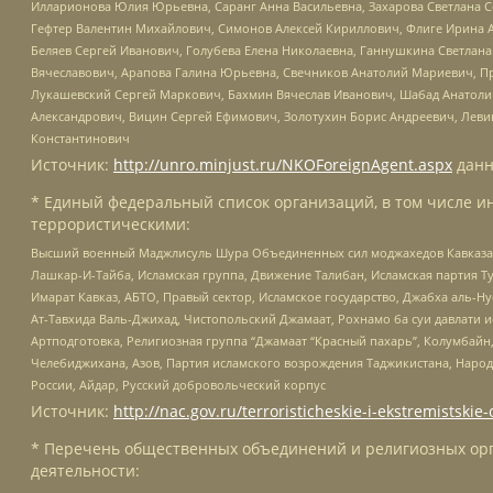
Илларионова Юлия Юрьевна, Саранг Анна Васильевна, Захарова Светлана 
Гефтер Валентин Михайлович, Симонов Алексей Кириллович, Флиге Ирина 
Беляев Сергей Иванович, Голубева Елена Николаевна, Ганнушкина Светлана
Вячеславович, Арапова Галина Юрьевна, Свечников Анатолий Мариевич, П
Лукашевский Сергей Маркович, Бахмин Вячеслав Иванович, Шабад Анатоли
Александрович, Вицин Сергей Ефимович, Золотухин Борис Андреевич, Леви
Константинович
Источник:
http://unro.minjust.ru/NKOForeignAgent.aspx
данн
* Единый федеральный список организаций, в том числе и
террористическими:
Высший военный Маджлисуль Шура Объединенных сил моджахедов Кавказа, Ко
Лашкар-И-Тайба, Исламская группа, Движение Талибан, Исламская партия Т
Имарат Кавказ, АБТО, Правый сектор, Исламское государство, Джабха аль-
Ат-Тавхида Валь-Джихад, Чистопольский Джамаат, Рохнамо ба суи давлати и
Артподготовка, Религиозная группа “Джамаат “Красный пахарь”, Колумбайн
Челебиджихана, Азов, Партия исламского возрождения Таджикистана, Народ
России, Айдар, Русский добровольческий корпус
Источник:
http://nac.gov.ru/terroristicheskie-i-ekstremistskie-
* Перечень общественных объединений и религиозных орг
деятельности: