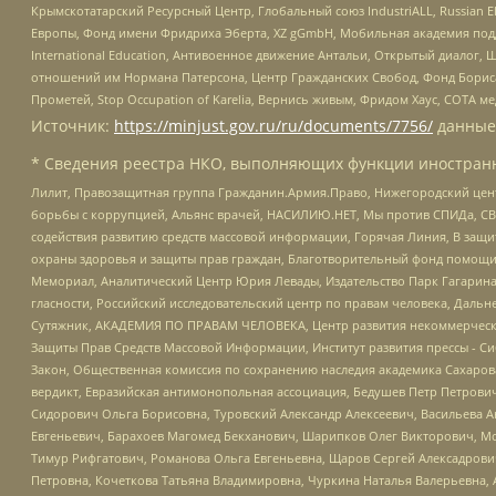
Крымскотатарский Ресурсный Центр, Глобальный союз IndustriALL, Russian E
Европы, Фонд имени Фридриха Эберта, XZ gGmbH, Мобильная академия поддержк
International Education, Антивоенное движение Антальи, Открытый диало
отношений им Нормана Патерсона, Центр Гражданских Свобод, Фонд Бориса
Прометей, Stop Occupation of Karelia, Вернись живым, Фридом Хаус, СОТА 
Источник:
https://minjust.gov.ru/ru/documents/7756/
данные
* Сведения реестра НКО, выполняющих функции иностранн
Лилит, Правозащитная группа Гражданин.Армия.Право, Нижегородский цент
борьбы с коррупцией, Альянс врачей, НАСИЛИЮ.НЕТ, Мы против СПИДа, СВЕ
содействия развитию средств массовой информации, Горячая Линия, В защ
охраны здоровья и защиты прав граждан, Благотворительный фонд помощи ос
Мемориал, Аналитический Центр Юрия Левады, Издательство Парк Гагарина
гласности, Российский исследовательский центр по правам человека, Даль
Сутяжник, АКАДЕМИЯ ПО ПРАВАМ ЧЕЛОВЕКА, Центр развития некоммерческих
Защиты Прав Средств Массовой Информации, Институт развития прессы - Си
Закон, Общественная комиссия по сохранению наследия академика Сахаров
вердикт, Евразийская антимонопольная ассоциация, Бедушев Петр Петрови
Сидорович Ольга Борисовна, Туровский Александр Алексеевич, Васильева А
Евгеньевич, Барахоев Магомед Бекханович, Шарипков Олег Викторович, М
Тимур Рифгатович, Романова Ольга Евгеньевна, Щаров Сергей Алексадрови
Петровна, Кочеткова Татьяна Владимировна, Чуркина Наталья Валерьевна, 