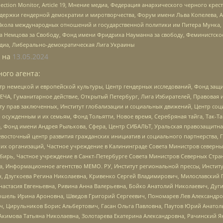
lection Monitor, Article 19, Мнение медиа, Федерация анархического черного кр
и гендерной демократии и миротворчества, Форум имени Льва Копелева, American C
г, Школа международных отношений и государственной политики им Питера Мунка
 Немцова за Свободу, Фонд имени Фридриха Науманна за свободу, Феминистско
медиа, Либерально-демократическая Лига Украины
 на
13.05.2024
ого агента:
р немецкой и европейской культуры, Центр гендерных исследований, Фонд защи
ЧА, Гуманитарное действие, Открытый Петербург, Лига Избирателей, Правовая 
иту прав заключенных, Институт глобализации и социальных движений, Центр 
ужденным и их семьям, Фонд Тольятти, Новое время, Серебряная тайга, Так-Так-
, Фонд имени Андрея Рылькова, Сфера, Центр СИБАЛЬТ, Уральская правозащитна
невосточный центр развития гражданских инициатив и социального партнерства, 
 организаций, Частное учреждение в Калининграде Совета Министров северных 
бирь, Частное учреждение в Санкт-Петербурге Совета Министров Северных Стра
а, Информационное агентство МЕМО. РУ, Институт региональной прессы, Инсти
ч, Дзугкоева Регина Николаевна, Кривенко Сергей Владимирович, Милославски
настасия Евгеньевна, Ривина Анна Валерьевна, Бойко Анатолий Николаевич, Дуг
ошель Ирина Ароновна, Шведов Григорий Сергеевич, Пономарев Лев Александро
ч, Цирульников Борис Альбертович, Гасан Ольга Павловна, Паутов Юрий Анато
Акимова Татьяна Николаевна, Золотарева Екатерина Александровна, Рачинский Я