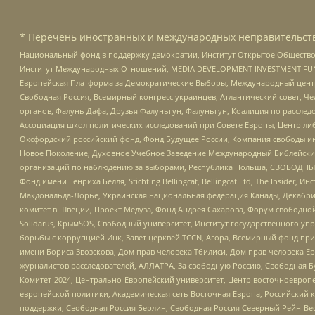
* Перечень иностранных и международных неправительств
Национальный фонд в поддержку демократии, Институт Открытое Общество
Институт Международных Отношений, MEDIA DEVELOPMENT INVESTMENT FUND,
Европейская Платформа за Демократические Выборы, Международный цент
Свободная Россия, Всемирный конгресс украинцев, Атлантический совет, Ч
органов, Фалунь Дафа, Друзья Фалуньгун, Фалуньгун, Коалиция по рассле
Ассоциация школ политических исследований при Совете Европы, Центр ли
Оксфордский российский фонд, Фонд Будущее России, Компания свободы ин
Новое Поколение, Духовное Учебное Заведение Международный Библейский
организаций по наблюдению за выборами, Республика Польша, СВОБОДНЫЙ
Фонд имени Генриха Бёлля, Stichting Bellingcat, Bellingcat Ltd, The Inside
Макдональда-Лорье, Украинская национальная федерация Канады, Декабрис
комитет в Швеции, Проект Медуза, Фонд Андрея Сахарова, Форум свободной 
Solidarus, КрымSOS, Свободный университет, Институт государственного у
борьбы с коррупцией Инк, Завет церквей TCCN, Агора, Всемирный фонд при
имени Бориса Звозскова, Дом прав человека Тбилиси, Дом прав человека Ер
журналистов расследователей, АЛЛАТРА, За свободную Россию, Свободная Б
Комитет-2024, Центрально-Европейский университет, Центр восточноевроп
европейской политики, Академическая сеть Восточная Европа, Российский к
поддержки, Свободная Россия Берлин, Свободная Россия Северный Рейн-Вест