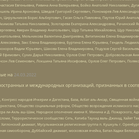
настасия Евгеньевна, Ривина Анна Валерьевна, Бойко Анатолий Николаевич, Дуг
ошель Ирина Ароновна, Шведов Григорий Сергеевич, Пономарев Лев Александро
ч, Цирульников Борис Альбертович, Гасан Ольга Павловна, Паутов Юрий Анато
Акимова Татьяна Николаевна, Золотарева Екатерина Александровна, Рачинский Я
Сергеевна, Аверин Владимир Анатольевич, Щур Татьяна Михайловна, Щур Никола
Анатольевна, Мельникова Валентина Дмитриевна, Вититинова Елена Владимировн
 Алексеевна, Закс Елена Владимировна, Буртина Елена Юрьевна, Гендель Людмил
рохоров Вадим Юрьевич, Шахова Елена Владимировна, Подузов Сергей Васильеви
й Ефимович, Сухих Дарья Николаевна, Орлов Олег Петрович, Добровольская Анн
нсон Лев Семенович, Локшина Татьяна Иосифовна, Орлов Олег Петрович, Поляк
ые на
24.03.2022
ностранных и международных организаций, признанных в соотв
нгресс народов Ичкерии и Дагестана, База, Асбат аль-Ансар, Священная война,
уркестана, Общество социальных реформ, Общество возрождения исламского насл
Нусра ли-Ахль аш-Шам, Народное ополчение имени К. Минина и Д. Пожарского, Ад
сломи, Террористическое сообщество Сеть, Катиба Таухид валь-Джихад, Хайят Тах
, Хатлонский джамаат, Мусульманская религиозная группа п. Кушкуль г. Оренбу
ная самооборона, Дуббайский джамаат, московская ячейка, Батал-Хаджи Белхор