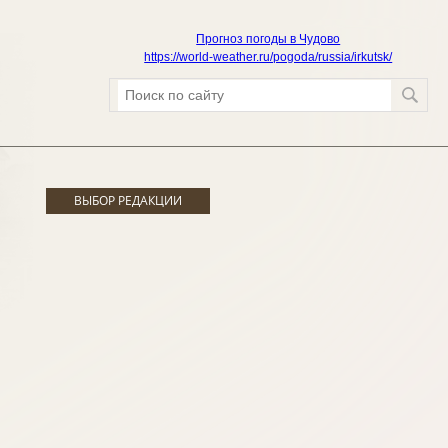
Прогноз погоды в Чудово
https://world-weather.ru/pogoda/russia/irkutsk/
ВЫБОР РЕДАКЦИИ