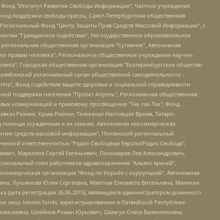
евосточное общественное движение "Маяк", Санкт-Петербургская ЛГБТ-инициативная группа "Выход", Инициативная группа ЛГБТ+ "Реверс", Алексеев Андрей Викторович, Бекбулатова Таисия Львовна, Беляев Иван Михайлович, Владыкина Елена Сергеевна, Гельман Марат Александрович, Никульшина Вероника Юрьевна, Толоконникова Надежда Андреевна, Шендерович Виктор Анатольевич, Общество с ограниченной ответственностью "Данное сообщение", Общество с ограниченной ответственностью Издательский дом "Новая глава", Айнбиндер Александра Александровна, Московский комьюнити-центр для ЛГБТ+инициатив, Благотворительный фонд развития филантропии, Deutsche Welle (Германия, Kurt-Schumacher-Strasse 3, 53113 Bonn), Борзунова Мария Михайловна, Воробьев Виктор Викторович, Голубева Анна Львовна, Константинова Алла Михайловна, Малкова Ирина Владимировна, Мурадов Мурад Абдулгалимович, Осетинская Елизавета Николаевна, Понасенков Евгений Николаевич, Ганапольский Матвей Юрьевич, Киселев Евгений Алексеевич, Борухович Ирина Григорьевна, Дремин Иван Тимофеевич, Дубровский Дмитрий Викторович, Красноярская региональная общественная организация поддержки и развития альтернативных образовательных технологий и межкультурных коммуникаций "ИНТЕРРА", Маяковская Екатерина Алексеевна, Фейгин Марк Захарович, Филимонов Андрей Викторович, Дзугкоева Регина Николаевна, Доброхотов Роман Александрович, Дудь Юрий Александрович, Елкин Сергей Владимирович, Кругликов Кирилл Игоревич, Сабунаева Мария Леонидовна, Семенов Алексей Владимирович, Шаинян Карен Багратович, Шульман Екатерина Михайловна, Асафьев Артур Валерьевич, Вахштайн Виктор Семенович, Венедиктов Алексей Алексеевич, Лушникова Екатерина Евгеньевна, Волков Леонид Михайлович, Невзоров Александр Глебович, Пархоменко Сергей Борисович, Сироткин Ярослав Николаевич, Кара-Мурза Владимир Владимирович, Баранова Наталья Владимировна, Гозман Леонид Яковлевич, Кагарлицкий Борис Юльевич, Климарев Михаил Валерьевич, Милов Владимир Станиславович, Автономная некоммерческая организация Краснодарский центр современного искусства "Типография", Моргенштерн Алишер Тагирович, Соболь Любовь Эдуардовна, Общество с ограниченной ответственностью "ЛИЗА НОРМ", Каспаров Гарри Кимович, Ходорковский Михаил Борисович, Общество с ограниченной ответственностью "Апрельские тезисы", Данилович Ирина Брониславовна, Кашин Олег Владимирович, Петров Николай Владимирович, Пивоваров Алексей Владимирович, Соколов Михаил Владимирович, Цветкова Юлия Владимировна, Чичваркин Евгений Александрович, Комитет против пыток/Команда против пыток, Общество с ограниченной ответственностью "Первый научный", Общество с ограниченной ответственностью "Вертолет и ко", Белоцерковская Вероника Борисовна, Кац Максим Евгеньевич, Лазарева Татьяна Юрьевна, Шаведдинов Руслан Табризович, Яшин Илья Валерьевич, Общество с ограниченной ответственностью "Иноагент ААВ", Алешковский Дмитрий Петрович, Альбац Евгения Марковна, Быков Дмитрий Львович, Галямина Юлия Евгеньевна, Лойко Сергей Леонидович, Мартынов Кирилл Константинович, Медведев Сергей Александрович, Крашенинников Федор Геннадиевич, Гордеева Катерина Вл