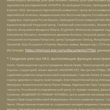
имени Бориса Звозскова, Дом прав человека Тбилиси, Дом прав человека Ер
журналистов расследователей, АЛЛАТРА, За свободную Россию, Свободная Б
Комитет-2024, Центрально-Европейский университет, Центр восточноевроп
европейской политики, Академическая сеть Восточная Европа, Российский к
поддержки, Свободная Россия Берлин, Свободная Россия Северный Рейн-Вест
Крымскотатарский Ресурсный Центр, Глобальный союз IndustriALL, Russian E
Европы, Фонд имени Фридриха Эберта, XZ gGmbH, Мобильная академия поддержк
International Education, Антивоенное движение Антальи, Открытый диало
отношений им Нормана Патерсона, Центр Гражданских Свобод, Фонд Бориса
Прометей, Stop Occupation of Karelia, Вернись живым, Фридом Хаус, СОТА 
Источник:
https://minjust.gov.ru/ru/documents/7756/
данные
* Сведения реестра НКО, выполняющих функции иностранн
Лилит, Правозащитная группа Гражданин.Армия.Право, Нижегородский цент
борьбы с коррупцией, Альянс врачей, НАСИЛИЮ.НЕТ, Мы против СПИДа, СВЕ
содействия развитию средств массовой информации, Горячая Линия, В защ
охраны здоровья и защиты прав граждан, Благотворительный фонд помощи ос
Мемориал, Аналитический Центр Юрия Левады, Издательство Парк Гагарина
гласности, Российский исследовательский центр по правам человека, Даль
Сутяжник, АКАДЕМИЯ ПО ПРАВАМ ЧЕЛОВЕКА, Центр развития некоммерческих
Защиты Прав Средств Массовой Информации, Институт развития прессы - Си
Закон, Общественная комиссия по сохранению наследия академика Сахаров
вердикт, Евразийская антимонопольная ассоциация, Бедушев Петр Петрови