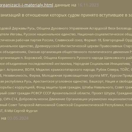
organizacii-i-materialy.html
данные на
16.11.2023
анизаций в отношении которых судом принято вступившее в з
 Родовой Державы Русь, Община Духовного Управления Асгардской Веси Беловод
детели Иеговы, Русское национальное единство, Национал-социалистическое об
истическая рабочая партия России, Славянский союз, Формат-18, Благородный Ор
ациональное единство, Древнерусской Инглистической церкви Православных Ста
ных объединениях, Омская организация общественного политического движения Р
рганизация п. Боровский, Община Коренного Русского народа Щелковского район
гиозное объединение последователей инглиизма, Народная Социальная Инициатива,
 г. Астрахани, ВОЛЯ, Меджлис крымскотатарского народа, Рубеж Севера, ТОЙС, 
6, Независимость, Фирма, Молодежная правозащитная группа МПГ, Курсом Правд
ая республика Русь, Арестантское уголовное единство, Башкорт, Нация и свобода,
орьбы с коррупцией, Фонд защиты прав граждан, Штабы Навального, Совет гражд
ный совет граждан РСФСР СССР Архангельской области, Проект Штурм, Граждане 
tsApp, СИЧ-С14, Добровольческое Движение Организации украинских националисто
ный Совет Татарской Автономной Советской Социалистической Республики, Кон
БТ, Я.МЫ Сергей Фургал
 на
03.05.2024