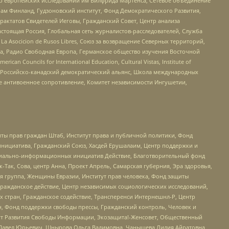
нтр европейских исследований им Вилфрида Мартенса, Сетевое объединение
Чам Финланд, Гудзоновский институт, Фонд Демократического Развития,
актатов Свидетелей Иеговы, Гражданский Совет, Центр анализа
астоящая Россия, Глобальная сеть журналистов-расследователей, Служба
a Asocicion de Rusos Libres, Союз за возвращение Северных территорий,
еста, Радио Свободная Европа, Германское общество изучения Восточной
ouncils for International Education, Cultural Vistas, Institute of
, Российско-канадский демократический альянс, Школа международных
е антивоенное сопротивление, Комитет независимости Ингушетии,
ты прав граждан Штаб, Институт права и публичной политики, Фонд
инициатива, Гражданский Союз, Хасдей Ерушалаим, Центр поддержки и
социально-информационных инициатив Действие, Благотворительный фонд
Так, Сова, центр Анна, Проект Апрель, Самарская губерния, Эра здоровья,
я группа, Женщины Евразии, Институт прав человека, Фонд защиты
Гражданское действие, Центр независимых социологических исследований,
стран, Гражданское содействие, Трансперенси Интернешнл-Р, Центр
н, Фонд поддержки свободы прессы, Гражданский контроль, Человек и
тут Развития Свободы Информации, Экозащита!-Женсовет, Общественный
й Павел Юрьевич, Шнырова Ольга Вадимовна, Чанышева Лилия Айратовна,