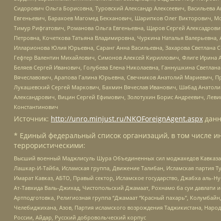
Сидорович Ольга Борисовна, Туровский Александр Алексеевич, Васильева А
Евгеньевич, Барахоев Магомед Бекханович, Шарипков Олег Викторович, М
Тимур Рифгатович, Романова Ольга Евгеньевна, Щаров Сергей Алексадрови
Петровна, Кочеткова Татьяна Владимировна, Чуркина Наталья Валерьевна, 
Илларионова Юлия Юрьевна, Саранг Анна Васильевна, Захарова Светлана 
Гефтер Валентин Михайлович, Симонов Алексей Кириллович, Флиге Ирина 
Беляев Сергей Иванович, Голубева Елена Николаевна, Ганнушкина Светлана
Вячеславович, Арапова Галина Юрьевна, Свечников Анатолий Мариевич, П
Лукашевский Сергей Маркович, Бахмин Вячеслав Иванович, Шабад Анатоли
Александрович, Вицин Сергей Ефимович, Золотухин Борис Андреевич, Леви
Константинович
Источник:
http://unro.minjust.ru/NKOForeignAgent.aspx
данн
* Единый федеральный список организаций, в том числе и
террористическими:
Высший военный Маджлисуль Шура Объединенных сил моджахедов Кавказа, Ко
Лашкар-И-Тайба, Исламская группа, Движение Талибан, Исламская партия Т
Имарат Кавказ, АБТО, Правый сектор, Исламское государство, Джабха аль-
Ат-Тавхида Валь-Джихад, Чистопольский Джамаат, Рохнамо ба суи давлати и
Артподготовка, Религиозная группа “Джамаат “Красный пахарь”, Колумбайн
Челебиджихана, Азов, Партия исламского возрождения Таджикистана, Народ
России, Айдар, Русский добровольческий корпус