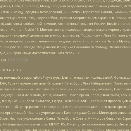
еван, Дом прав человека Крым, Центр дикого лосося, TVR Studios, ТВ Дождь, Це
урятия, Uralic, UnKremlin, Международная федерация транспортных рабочих, Ист
ейских и международных исследований, Общество Сторожевой башни, Библии и тр
омитет действия, РЭНД корпорейшн, Русская Америка за демократию в России, Н
фалия, Фонд глобальной помощи, Антивоенный комитет России, Russie-Libertes, L
lection Monitor, Article 19, Мнение медиа, Федерация анархического черного кр
и гендерной демократии и миротворчества, Форум имени Льва Копелева, American C
г, Школа международных отношений и государственной политики им Питера Мунка
 Немцова за Свободу, Фонд имени Фридриха Науманна за свободу, Феминистско
медиа, Либерально-демократическая Лига Украины
 на
13.05.2024
ого агента:
р немецкой и европейской культуры, Центр гендерных исследований, Фонд защи
ЧА, Гуманитарное действие, Открытый Петербург, Лига Избирателей, Правовая 
иту прав заключенных, Институт глобализации и социальных движений, Центр 
ужденным и их семьям, Фонд Тольятти, Новое время, Серебряная тайга, Так-Так-
, Фонд имени Андрея Рылькова, Сфера, Центр СИБАЛЬТ, Уральская правозащитна
невосточный центр развития гражданских инициатив и социального партнерства, 
 организаций, Частное учреждение в Калининграде Совета Министров северных 
бирь, Частное учреждение в Санкт-Петербурге Совета Министров Северных Стра
а, Информационное агентство МЕМО. РУ, Институт региональной прессы, Инсти
ч, Дзугкоева Регина Николаевна, Кривенко Сергей Владимирович, Милославски