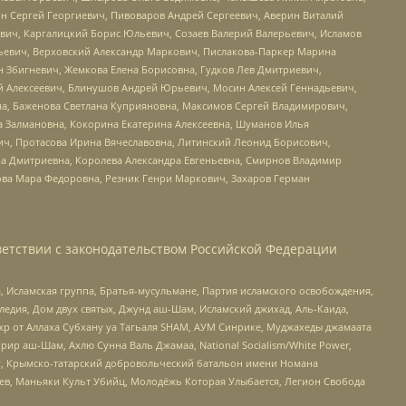
ин Сергей Георгиевич, Пивоваров Андрей Сергеевич, Аверин Виталий
вич, Каргалицкий Борис Юльевич, Созаев Валерий Валерьевич, Исламов
льевич, Верховский Александр Маркович, Пислакова-Паркер Марина
н Збигневич, Жемкова Елена Борисовна, Гудков Лев Дмитриевич,
й Алексеевич, Блинушов Андрей Юрьевич, Мосин Алексей Геннадьевич,
а, Баженова Светлана Куприяновна, Максимов Сергей Владимирович,
а Залмановна, Кокорина Екатерина Алексеевна, Шуманов Илья
ч, Протасова Ирина Вячеславовна, Литинский Леонид Борисович,
а Дмитриевна, Королева Александра Евгеньевна, Смирнов Владимир
ова Мара Федоровна, Резник Генри Маркович, Захаров Герман
етствии с законодательством Российской Федерации
 Исламская группа, Братья-мусульмане, Партия исламского освобождения,
едия, Дом двух святых, Джунд аш-Шам, Исламский джихад, Аль-Каида,
жр от Аллаха Субхану уа Тагьаля SHAM, АУМ Синрике, Муджахеды джамаата
рир аш-Шам, Ахлю Сунна Валь Джамаа, National Socialism/White Power,
рг, Крымско-татарский добровольческий батальон имени Номана
оев, Маньяки Культ Убийц, Молодёжь Которая Улыбается, Легион Свобода