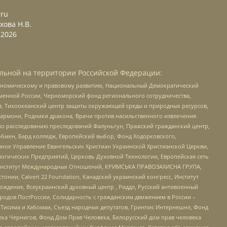
.ru
хова Н.В.
2026
льной на территории Российской Федерации:
кономическому и правовому развитию, Национальный Демократический
менной России, Черноморский фонд регионального сотрудничества,
, Тихоокеанский центр защиты окружающей среды и природных ресурсов,
 Хармони, Родники дракона, Врачи против насильственного извлечения
по расследованию преследований Фалуньгун, Пражский гражданский центр,
бмен, Бард колледж, Европейский выбор, Фонд Ходорковского,
ное Управление Евангельских Христиан Украинской Христианской Церкви,
огических Предприятий, Церковь Духовной Технологии, Европейская сеть
ий Институт Международных Отношений, КРИМСЬКА ПРАВОЗАХИСНА ГРУПА,
стонии, Calvert 22 Foundation, Канадский украинский конгресс, Институт
ждение, Всеукраинский духовный центр , Риддл, Русский антивоенный
ародов ПостРоссии, Солидарность с гражданским движением в России –
в Тисима и Хабомаи, Съезд народных депутатов, Гринпис Интернешнл, Фонд
ека Чернигов, Фонд Дом Прав Человека, Белорусский дом прав человека