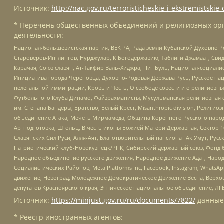
Источник:
http://nac.gov.ru/terroristicheskie-i-ekstremistskie-
* Перечень общественных объединений и религиозных орг
деятельности:
Национал-большевистская партия, ВЕК РА, Рада земли Кубанской Духовно
Староверов-Инглингов, Нурджулар, К Богодержавию, Таблиги Джамаат, Сви
Карачая, Союз славян, Ат-Такфир Валь-Хиджра, Пит Буль, Национал-социал
Инициатива города Череповца, Духовно-Родовая Держава Русь, Русское н
нелегальной иммиграции, Кровь и Честь, О свободе совести и о религиоз
Футбольного Клуба Динамо, Файзрахманисты, Мусульманская религиозная о
им. Степана Бандеры, Братство, Белый Крест, Misanthropic division, Рели
объединение Атака, Мечеть Мирмамеда, Община Коренного Русского народа
Артподготовка, Штольц, В честь иконы Божией Матери Державная, Сектор 1
Славянских Сил Руси, Алля-Аят, Благотворительный пансионат Ак Умут, Русск
Патриотический клуб-Новокузнецк/РПК, Сибирский державный союз, Фонд б
Народное объединение русского движения, Народное движение Адат, Народ
Социалистических Районов, Meta Platforms Inc, Facebook, Instagram, Wha
движение, Невоград, Молодежное Демократическое Движение Весна, Верхов
депутатов Красноярского края, Этническое национальное объединение, ЛГ
Источник:
https://minjust.gov.ru/ru/documents/7822/
данные
* Реестр иностранных агентов: