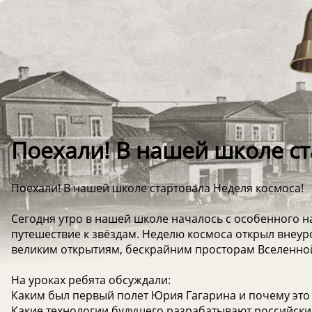
Поехали! В нашей школе ст
Поехали! В нашей школе стартовала Неделя космоса!
Сегодня утро в нашей школе началось с особенного 
путешествие к звёздам. Неделю космоса открыл внеу
великим открытиям, бескрайним просторам Вселенной
На уроках ребята обсуждали:
Каким был первый полет Юрия Гагарина и почему это
Какие технологии будущего разрабатывают российски