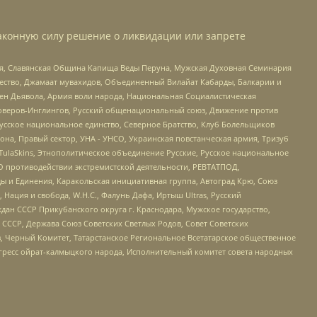
аконную силу решение о ликвидации или запрете
ья, Славянская Община Капища Веды Перуна, Мужская Духовная Семинария
щество, Джамаат мувахидов, Объединенный Вилайат Кабарды, Балкарии и
ден Дьявола, Армия воли народа, Национальная Социалистическая
роверов-Инглингов, Русский общенациональный союз, Движение против
усское национальное единство, Северное Братство, Клуб Болельщиков
а, Правый сектор, УНА - УНСО, Украинская повстанческая армия, Тризуб
 TulaSkins, Этнополитическое объединение Русские, Русское национальное
О противодействии экстремистской деятельности, РЕВТАТПОД,
ы и Единения, Каракольская инициативная группа, Автоград Крю, Союз
 Нация и свобода, W.H.С., Фалунь Дафа, Иртыш Ultras, Русский
ан СССР Прикубанского округа г. Краснодара, Мужское государство,
СССР, Держава Союз Советских Светлых Родов, Совет Советских
в, Черный Комитет, Татарстанское Региональное Всетатарское общественное
гресс ойрат-калмыцкого народа, Исполнительный комитет совета народных