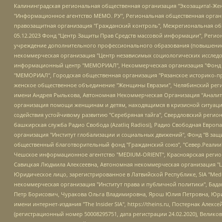
Калининградская региональная общественная организация "Экозащита!-Женсовет", Фонд содействия защите прав и свобод граждан "Общественный вердикт", Фонд "Институт Развития Свободы Информации", Частное учреждение "Информационное агентство МЕМО. РУ", Региональная общественная организация "Общественная комиссия по сохранению наследия академика Сахарова", Фонд поддержки свободы прессы, Санкт-Петербургская общественная правозащитная организация "Гражданский контроль", Межрегиональная общественная организация "Информационно-просветительский центр "Мемориал", Региональный Фонд "Центр Защиты Прав Средств Массовой Информации", с 05.12.2023 Фонд "Центр Защиты Прав Средств массовой информации", Региональная общественная благотворительная организация помощи беженцам и мигрантам "Гражданское содействие", Негосударственное образовательное учреждение дополнительного профессионального образования (повышение квалификации) специалистов "АКАДЕМИЯ ПО ПРАВАМ ЧЕЛОВЕКА", Свердловская региональная общественная организация "Сутяжник", Автономная некоммерческая организация "Центр независимых социологических исследований", Союз общественных объединений "Российский исследовательский центр по правам человека", Региональное общественное учреждение научно-информационный центр "МЕМОРИАЛ", Некоммерческая организация "Фонд защиты гласности", Автономная некоммерческая организация "Институт прав человека", Городская общественная организация "Екатеринбургское общество "МЕМОРИАЛ", Городская общественная организация "Рязанское историко-просветительское и правозащитное общество "Мемориал" (Рязанский Мемориал), Челябинский региональный орган общественной самодеятельности – женское общественное объединение "Женщины Евразии", Челябинский региональный орган общественной самодеятельности "Уральская правозащитная группа", Фонд содействия защите здоровья и социальной справедливости имени Андрея Рылькова, Автономная Некоммерческая Организация "Аналитический Центр Юрия Левады", Автономная некоммерческая организация социальной поддержки населения "Проект Апрель", Региональная общественная организация помощи женщинам и детям, находящимся в кризисной ситуации "Информационно-методический центр "Анна", Фонд содействия развитию массовых коммуникаций и правовому просвещению "Так-так-Так", Фонд содействия устойчивому развитию "Серебряная тайга", Свердловский региональный общественный фонд социальных проектов "Новое время", "Idel.Реалии", Кавказ.Реалии, Крым.Реалии, Телеканал Настоящее Время, Татаро-башкирская служба Радио Свобода (Azatliq Radiosi), Радио Свободная Европа/Радио Свобода (PCE/PC), "Сибирь.Реалии", "Фактограф", Благотворительный фонд помощи осужденным и их семьям, Автономная некоммерческая организация "Институт глобализации и социальных движений", Фонд "В защиту прав заключенных", Частное учреждение "Центр поддержки и содействия развитию средств массовой информации", Пензенский региональный общественный благотворительный фонд "Гражданский союз", "Север.Реалии", Некоммерческая организация Фонд "Правовая инициатива", Общество с ограниченной ответственностью "Радио Свободная Европа/Радио Свобода", Чешское информационное агентство "MEDIUM-ORIENT", Красноярская региональная общественная организация "Мы против СПИДа", Камалягин Денис Николаевич, Маркелов Сергей Евгеньевич, Пономарев Лев Александрович, Савицкая Людмила Алексеевна, Автоно