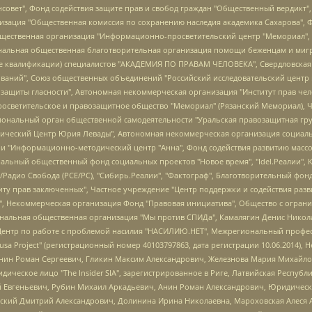
мная некоммерческая организация "Центр по работе с проблемой насилия "НАСИЛИЮ.НЕТ", Межрегиональный профессиональный союз работников здравоохранения "Альянс врачей", Юридическое лицо, зарегистрированное в Латвийской Республике, SIA "Medusa Project" (регистрационный номер 40103797863, дата регистрации 10.06.2014), Некоммерческая организация "Фонд по борьбе с коррупцией", Автономная некоммерческая организация "Институт права и публичной политики", Баданин Роман Сергеевич, Гликин Максим Александрович, Железнова Мария Михайловна, Лукьянова Юлия Сергеевна, Маетная Елизавета Витальевна, Маняхин Петр Борисович, Чуракова Ольга Владимировна, Ярош Юлия Петровна, Юридическое лицо "The Insider SIA", зарегистрированное в Риге, Латвийская Республика (дата регистрации 26.06.2015), являющееся администратором доменного имени интернет-издания "The Insider SIA", https://theins.ru, Постернак Алексей Евгеньевич, Рубин Михаил Аркадьевич, Анин Роман Александрович, Юридическое лицо Istories fonds, зарегистрированное в Латвийской Республике (регистрационный номер 50008295751, дата регистрации 24.02.2020), Великовский Дмитрий Александрович, Долинина Ирина Николаевна, Мароховская Алеся Алексеевна, Шлейнов Роман Юрьевич, Шмагун Олеся Валентиновна, Общество с ограниченной ответственностью "Альтаир 2021", Общество с ограниченной ответственностью "Вега 2021", Общество с ограниченной ответственностью "Главный редактор 2021", Общество с ограниченной ответственностью "Ромашки монолит", Важенков Артем Валерьевич, Ивановская областная общественная организация "Центр гендерных исследований", Гурман Юрий Альбертович, Медиапроект "ОВД-Инфо", Егоров Владимир Владимирович, Жилинский Владимир Александрович, Общество с ограниченной ответственностью "ЗП", Иванова София Юрьевна, Карезина Инна Павловна, Кильтау Екатерина Викторовна, Петров Алексей Викторович, Пискунов Сергей Евгеньевич, Смирнов Сергей Сергеевич, Тихонов Михаил Сергеевич, Общество с ограниченной ответственностью "ЖУРНАЛИСТ-ИНОСТРАННЫЙ АГЕНТ", Арапова Галина Юрьевна, Вольтская Татьяна Анатольевна, Американская компания "Mason G.E.S. Anonymous Foundation" (США), являющаяся владельцем интернет-издания https://mnews.world/, Компания "Stichting Bellingcat", зарегистрированная в Нидерландах (дата регистрации 11.07.2018), Захаров Андрей Вячеславович, Клепиковская Екатерина Дмитриевна, Общество с ограниченной ответственностью "МЕМО", Перл Роман Александрович, Симонов Евгений Алексеевич, Соловьева Елена Анатольевна, Сотников Даниил Владимирович, Сурначева Елизавета Дмитриевна, Автономная некоммерческая организация по защите прав человека и информированию населения "Якутия – Наше Мнение", Общество с ограниченной ответственностью "Москоу диджитал медиа", с 26.01.2023 Общество с ограниченной ответственностью "Чайка Белые сады", Ветошкина Валерия Валерьевна, Заговора Максим Александрович, Межрегиональное общественное движение "Российская ЛГБТ - сеть", Оленичев Максим Владимирович, Павлов Иван Юрьевич, Скворцова Елена Сергеевна, Общество с ограниченной ответственностью "Как бы инагент", Кочетков Игорь Викторович, Общество с ограниченной ответственностью "Честные выборы", Еланчик Олег Александрович, Общество с ограниченной ответственностью "Нобелевский призыв", Гималова Регина Эмилевна, Григорьев Андрей Валерьевич, Григорьева Алина Александровна, Ассоциация по содействию защите прав призывников, альтернативнослужащих и военнослужащих "Правозащитная группа "Гражданин.Армия.Право", Хисамова Регина Фаритовна, Автономная некоммерческая организация по реализации социально-правовых программ "Лилит", Дальн