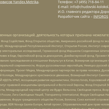
рвисов Yandex.Metrika,
Телефон: +7 (495) 718-84-11
E-mail: info@chudovski-kolokol
И.О. главного редактора Доро
Разработчик сайта –
INFOROS
енных организаций, деятельность которых признана нежелате
 Фонд Содействия, Фонд Открытое общество, Американо-российский фонд по э
 Международный Республиканский Институт, Открытая Россия, Институт совре
р электоральных исследований, Германский фонд Маршалла Соединенных Штатов
еловек в беде, Европейский фонд за демократию, Джеймстаунский фонд, Прожект
дованию преследования в отношении Фалуньгун в Китае, Всемирная организация 
беральной современности, Форум русскоязычных европейцев, Немецко-русский о
формации, Проект Медиа, Международное партнерство за права человека, Духов
 Колледж, Международное христианское движение, Всемирный Институт Саентол
 ИДЕЛЬ-УРАЛ, Ассоциация развития журналистики, IStories fonds, Королевск
r, Институт правовой инициативы Центральной и Восточной Европы, Фонд Открытой Э
ты, Международный научный центр им Вудро Вильсона, Свободная пресса, Возро
России, Лига Свободных Наций, Transparеncy International, Форум Свободных Н
правления, Форум гражданского общества Россия, Беллона, Союз жителей острово
роды, BDR Novaja Gazeta-Europe, Алтай проект, Образовательный дом прав челов