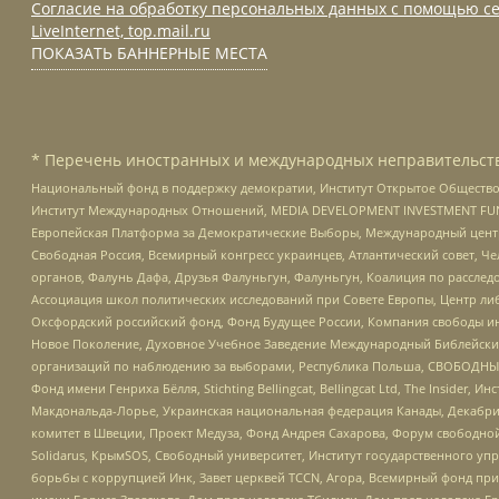
Согласие на обработку персональных данных с помощью се
LiveInternet, top.mail.ru
ПОКАЗАТЬ БАННЕРНЫЕ МЕСТА
* Перечень иностранных и международных неправительств
Национальный фонд в поддержку демократии, Институт Открытое Общество
Институт Международных Отношений, MEDIA DEVELOPMENT INVESTMENT FUND,
Европейская Платформа за Демократические Выборы, Международный цент
Свободная Россия, Всемирный конгресс украинцев, Атлантический совет, Ч
органов, Фалунь Дафа, Друзья Фалуньгун, Фалуньгун, Коалиция по рассле
Ассоциация школ политических исследований при Совете Европы, Центр ли
Оксфордский российский фонд, Фонд Будущее России, Компания свободы ин
Новое Поколение, Духовное Учебное Заведение Международный Библейский
организаций по наблюдению за выборами, Республика Польша, СВОБОДНЫЙ
Фонд имени Генриха Бёлля, Stichting Bellingcat, Bellingcat Ltd, The Inside
Макдональда-Лорье, Украинская национальная федерация Канады, Декабрис
комитет в Швеции, Проект Медуза, Фонд Андрея Сахарова, Форум свободной 
Solidarus, КрымSOS, Свободный университет, Институт государственного у
борьбы с коррупцией Инк, Завет церквей TCCN, Агора, Всемирный фонд при