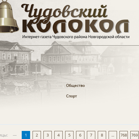
Общество
Спорт
ицы:
—
1
2
3
4
5
6
7
8
...
768
769