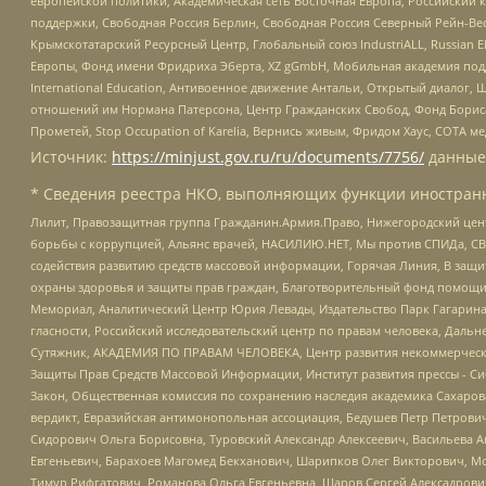
европейской политики, Академическая сеть Восточная Европа, Российский к
поддержки, Свободная Россия Берлин, Свободная Россия Северный Рейн-Вест
Крымскотатарский Ресурсный Центр, Глобальный союз IndustriALL, Russian E
Европы, Фонд имени Фридриха Эберта, XZ gGmbH, Мобильная академия поддержк
International Education, Антивоенное движение Антальи, Открытый диало
отношений им Нормана Патерсона, Центр Гражданских Свобод, Фонд Бориса
Прометей, Stop Occupation of Karelia, Вернись живым, Фридом Хаус, СОТА 
Источник:
https://minjust.gov.ru/ru/documents/7756/
данные
* Сведения реестра НКО, выполняющих функции иностранн
Лилит, Правозащитная группа Гражданин.Армия.Право, Нижегородский цент
борьбы с коррупцией, Альянс врачей, НАСИЛИЮ.НЕТ, Мы против СПИДа, СВЕ
содействия развитию средств массовой информации, Горячая Линия, В защ
охраны здоровья и защиты прав граждан, Благотворительный фонд помощи ос
Мемориал, Аналитический Центр Юрия Левады, Издательство Парк Гагарина
гласности, Российский исследовательский центр по правам человека, Даль
Сутяжник, АКАДЕМИЯ ПО ПРАВАМ ЧЕЛОВЕКА, Центр развития некоммерческих
Защиты Прав Средств Массовой Информации, Институт развития прессы - Си
Закон, Общественная комиссия по сохранению наследия академика Сахаров
вердикт, Евразийская антимонопольная ассоциация, Бедушев Петр Петрови
Сидорович Ольга Борисовна, Туровский Александр Алексеевич, Васильева А
Евгеньевич, Барахоев Магомед Бекханович, Шарипков Олег Викторович, М
Тимур Рифгатович, Романова Ольга Евгеньевна, Щаров Сергей Алексадрови