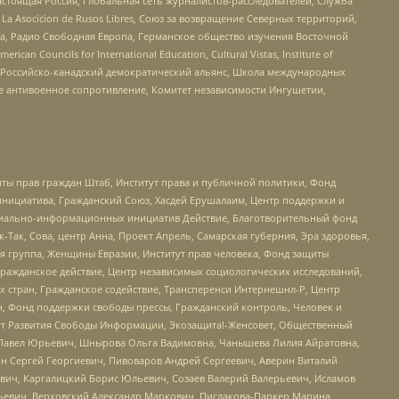
астоящая Россия, Глобальная сеть журналистов-расследователей, Служба
a Asocicion de Rusos Libres, Союз за возвращение Северных территорий,
еста, Радио Свободная Европа, Германское общество изучения Восточной
ouncils for International Education, Cultural Vistas, Institute of
, Российско-канадский демократический альянс, Школа международных
е антивоенное сопротивление, Комитет независимости Ингушетии,
ты прав граждан Штаб, Институт права и публичной политики, Фонд
инициатива, Гражданский Союз, Хасдей Ерушалаим, Центр поддержки и
социально-информационных инициатив Действие, Благотворительный фонд
Так, Сова, центр Анна, Проект Апрель, Самарская губерния, Эра здоровья,
я группа, Женщины Евразии, Институт прав человека, Фонд защиты
Гражданское действие, Центр независимых социологических исследований,
стран, Гражданское содействие, Трансперенси Интернешнл-Р, Центр
н, Фонд поддержки свободы прессы, Гражданский контроль, Человек и
тут Развития Свободы Информации, Экозащита!-Женсовет, Общественный
й Павел Юрьевич, Шнырова Ольга Вадимовна, Чанышева Лилия Айратовна,
ин Сергей Георгиевич, Пивоваров Андрей Сергеевич, Аверин Виталий
вич, Каргалицкий Борис Юльевич, Созаев Валерий Валерьевич, Исламов
льевич, Верховский Александр Маркович, Пислакова-Паркер Марина