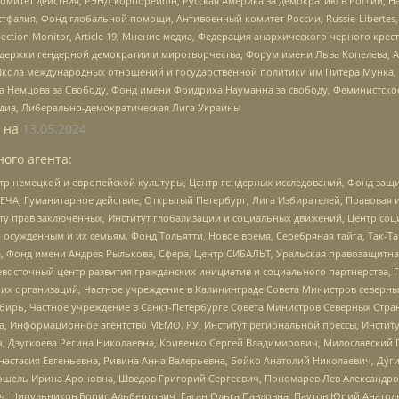
омитет действия, РЭНД корпорейшн, Русская Америка за демократию в России, Н
фалия, Фонд глобальной помощи, Антивоенный комитет России, Russie-Libertes, L
lection Monitor, Article 19, Мнение медиа, Федерация анархического черного кр
и гендерной демократии и миротворчества, Форум имени Льва Копелева, American C
г, Школа международных отношений и государственной политики им Питера Мунка
 Немцова за Свободу, Фонд имени Фридриха Науманна за свободу, Феминистско
медиа, Либерально-демократическая Лига Украины
 на
13.05.2024
ого агента:
р немецкой и европейской культуры, Центр гендерных исследований, Фонд защи
ЧА, Гуманитарное действие, Открытый Петербург, Лига Избирателей, Правовая 
иту прав заключенных, Институт глобализации и социальных движений, Центр 
ужденным и их семьям, Фонд Тольятти, Новое время, Серебряная тайга, Так-Так-
, Фонд имени Андрея Рылькова, Сфера, Центр СИБАЛЬТ, Уральская правозащитна
невосточный центр развития гражданских инициатив и социального партнерства, 
 организаций, Частное учреждение в Калининграде Совета Министров северных 
бирь, Частное учреждение в Санкт-Петербурге Совета Министров Северных Стра
а, Информационное агентство МЕМО. РУ, Институт региональной прессы, Инсти
ч, Дзугкоева Регина Николаевна, Кривенко Сергей Владимирович, Милославски
настасия Евгеньевна, Ривина Анна Валерьевна, Бойко Анатолий Николаевич, Дуг
ошель Ирина Ароновна, Шведов Григорий Сергеевич, Пономарев Лев Александро
ч, Цирульников Борис Альбертович, Гасан Ольга Павловна, Паутов Юрий Анато