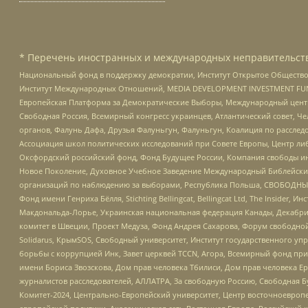
* Перечень иностранных и международных неправительств
Национальный фонд в поддержку демократии, Институт Открытое Общество
Институт Международных Отношений, MEDIA DEVELOPMENT INVESTMENT FUND,
Европейская Платформа за Демократические Выборы, Международный цент
Свободная Россия, Всемирный конгресс украинцев, Атлантический совет, Ч
органов, Фалунь Дафа, Друзья Фалуньгун, Фалуньгун, Коалиция по рассле
Ассоциация школ политических исследований при Совете Европы, Центр ли
Оксфордский российский фонд, Фонд Будущее России, Компания свободы ин
Новое Поколение, Духовное Учебное Заведение Международный Библейский
организаций по наблюдению за выборами, Республика Польша, СВОБОДНЫЙ
Фонд имени Генриха Бёлля, Stichting Bellingcat, Bellingcat Ltd, The Inside
Макдональда-Лорье, Украинская национальная федерация Канады, Декабрис
комитет в Швеции, Проект Медуза, Фонд Андрея Сахарова, Форум свободной 
Solidarus, КрымSOS, Свободный университет, Институт государственного у
борьбы с коррупцией Инк, Завет церквей TCCN, Агора, Всемирный фонд при
имени Бориса Звозскова, Дом прав человека Тбилиси, Дом прав человека Ер
журналистов расследователей, АЛЛАТРА, За свободную Россию, Свободная Б
Комитет-2024, Центрально-Европейский университет, Центр восточноевроп