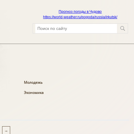
Прогноз погоды в Чудово
https://world-weather.ru/pogoda/russia/irkutsk/
Молодежь
Экономика