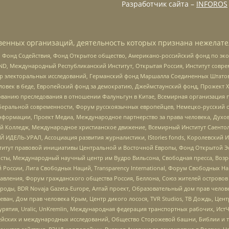
Разработчик сайта –
INFOROS
енных организаций, деятельность которых признана нежелате
 Фонд Содействия, Фонд Открытое общество, Американо-российский фонд по э
 Международный Республиканский Институт, Открытая Россия, Институт совре
р электоральных исследований, Германский фонд Маршалла Соединенных Штатов
еловек в беде, Европейский фонд за демократию, Джеймстаунский фонд, Прожект
дованию преследования в отношении Фалуньгун в Китае, Всемирная организация 
беральной современности, Форум русскоязычных европейцев, Немецко-русский о
формации, Проект Медиа, Международное партнерство за права человека, Духов
 Колледж, Международное христианское движение, Всемирный Институт Саентол
 ИДЕЛЬ-УРАЛ, Ассоциация развития журналистики, IStories fonds, Королевск
r, Институт правовой инициативы Центральной и Восточной Европы, Фонд Открытой Э
ты, Международный научный центр им Вудро Вильсона, Свободная пресса, Возро
России, Лига Свободных Наций, Transparеncy International, Форум Свободных Н
правления, Форум гражданского общества Россия, Беллона, Союз жителей острово
роды, BDR Novaja Gazeta-Europe, Алтай проект, Образовательный дом прав челов
еван, Дом прав человека Крым, Центр дикого лосося, TVR Studios, ТВ Дождь, Це
урятия, Uralic, UnKremlin, Международная федерация транспортных рабочих, Ист
ейских и международных исследований, Общество Сторожевой башни, Библии и тр