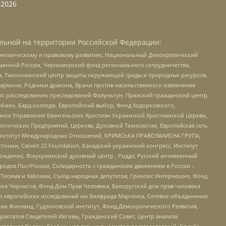
2026
льной на территории Российской Федерации:
кономическому и правовому развитию, Национальный Демократический
менной России, Черноморский фонд регионального сотрудничества,
, Тихоокеанский центр защиты окружающей среды и природных ресурсов,
 Хармони, Родники дракона, Врачи против насильственного извлечения
по расследованию преследований Фалуньгун, Пражский гражданский центр,
бмен, Бард колледж, Европейский выбор, Фонд Ходорковского,
ное Управление Евангельских Христиан Украинской Христианской Церкви,
огических Предприятий, Церковь Духовной Технологии, Европейская сеть
ий Институт Международных Отношений, КРИМСЬКА ПРАВОЗАХИСНА ГРУПА,
стонии, Calvert 22 Foundation, Канадский украинский конгресс, Институт
ждение, Всеукраинский духовный центр , Риддл, Русский антивоенный
ародов ПостРоссии, Солидарность с гражданским движением в России –
в Тисима и Хабомаи, Съезд народных депутатов, Гринпис Интернешнл, Фонд
ека Чернигов, Фонд Дом Прав Человека, Белорусский дом прав человека
нтр европейских исследований им Вилфрида Мартенса, Сетевое объединение
Чам Финланд, Гудзоновский институт, Фонд Демократического Развития,
актатов Свидетелей Иеговы, Гражданский Совет, Центр анализа