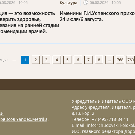
6.08.2026
10:05
Культура
06.08.2026
10:05
ция — это возможность
Именины Г.И.Успенского прихо
верить здоровье,
24 июля/6 августа.
евания на ранней стадии
комендации врачей.
ицы:
—
1
2
3
4
5
6
7
8
...
768
769
Учредитель и издатель ООО 
Адрес учредителя, издателя, р
зи
д.13, кор. 2
рвисов Yandex.Metrika,
Телефон: +7 (495) 718-84-11
E-mail: info@chudovski-kolokol
И.О. главного редактора Доро