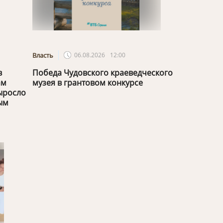
Власть
06.08.2026
12:00
в
Победа Чудовского краеведческого
ам
музея в грантовом конкурсе
ыросло
ым